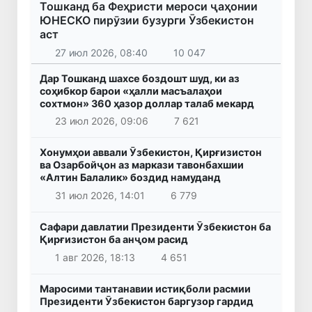
Тошканд ба Феҳристи мероси ҷаҳонии
ЮНЕСКО пирӯзии бузурги Ӯзбекистон
аст
27 июл 2026, 08:40
10 047
Дар Тошканд шахсе боздошт шуд, ки аз
соҳибкор барои «ҳалли масъалаҳои
сохтмон» 360 ҳазор доллар талаб мекард
23 июл 2026, 09:06
7 621
Хонумҳои аввали Ӯзбекистон, Қирғизистон
ва Озарбойҷон аз маркази тавонбахшии
«Алтин Балалик» боздид намуданд
31 июл 2026, 14:01
6 779
Сафари давлатии Президенти Ӯзбекистон ба
Қирғизистон ба анҷом расид
1 авг 2026, 18:13
4 651
Маросими тантанавии истиқболи расмии
Президенти Ӯзбекистон баргузор гардид