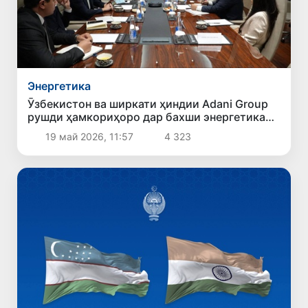
Энергетика
Ӯзбекистон ва ширкати ҳиндии Adani Group
рушди ҳамкориҳоро дар бахши энергетика
баррасӣ карданд
19 май 2026, 11:57
4 323