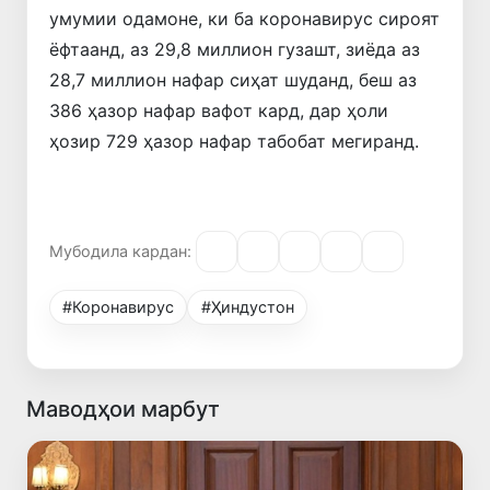
умумии одамоне, ки ба коронавирус сироят
ёфтаанд, аз 29,8 миллион гузашт, зиёда аз
28,7 миллион нафар сиҳат шуданд, беш аз
386 ҳазор нафар вафот кард, дар ҳоли
ҳозир 729 ҳазор нафар табобат мегиранд.
Мубодила кардан:
#Коронавирус
#Ҳиндустон
Маводҳои марбут