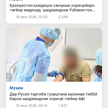
Қазоқистон қоидаҳои санҷиши хориҷиёнро
тағйир медиҳад: шаҳрвандони Ӯзбекистон
чиро бояд донанд
16 июл 2026, 10:33
3 244
Муҳим
Дар Русия тартиби гузаштани муоинаи тиббӣ
барои шаҳрвандони хориҷӣ тағйир ёфт
15 июн 2026, 09:10
1 937