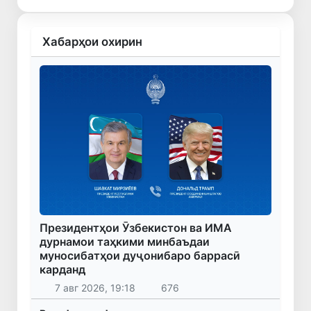
Хабарҳои охирин
Президентҳои Ӯзбекистон ва ИМА
дурнамои таҳкими минбаъдаи
муносибатҳои дуҷонибаро баррасӣ
карданд
7 авг 2026, 19:18
676