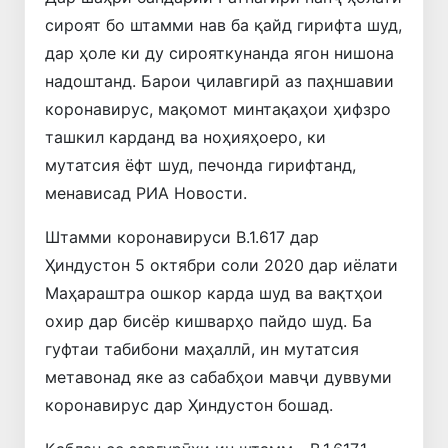
сироят бо штамми нав ба қайд гирифта шуд,
дар ҳоле ки ду сирояткунанда ягон нишона
надоштанд. Барои ҷилавгирӣ аз паҳншавии
коронавирус, мақомот минтақаҳои ҳифзро
ташкил карданд ва ноҳияҳоеро, ки
мутатсия ёфт шуд, печонда гирифтанд,
менависад РИА Новости.
Штамми коронавируси B.1.617 дар
Ҳиндустон 5 октябри соли 2020 дар иёлати
Маҳараштра ошкор карда шуд ва вақтҳои
охир дар бисёр кишварҳо пайдо шуд. Ба
гуфтаи табибони маҳаллӣ, ин мутатсия
метавонад яке аз сабабҳои мавҷи дуввуми
коронавирус дар Ҳиндустон бошад.