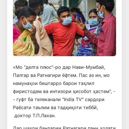
«Мо "делта плюс"-ро дар Нави-Мумбай,
Палгар ва Ратнагири ёфтем. Пас аз ин, мо
намунаҳои бештарро барои таҳлил
фиристодем ва интизори ҳисобот ҳастем”, -
- гуфт ба телеканали "India TV" сардори
Раёсати таълим ва тадқиқоти тиббӣ,
доктор Т.П.Лахан.
Дар шаҳри бандарии Ратнагири панҷ ҳолати