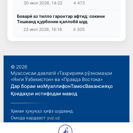
30 июл 2026, 14:22
4 473
Боварӣ аз тилло гаронтар афтид: сокини
Тошканд қурбонии қаллобӣ шуд
23 июл 2026, 16:18
4 305
© 2026
Муассисаи давлатӣ «Таҳририяи рӯзномаҳои
«Янги Ӯзбекистон» ва «Правда Востока»
Дар бораи мо
Муаллифон
Тамос
Вакансияҳо
Қоидаҳои истифодаи мавод
Ҳамаи ҳуқуқҳо ҳифз шудаанд.
Омода кардааст
yuz.uz