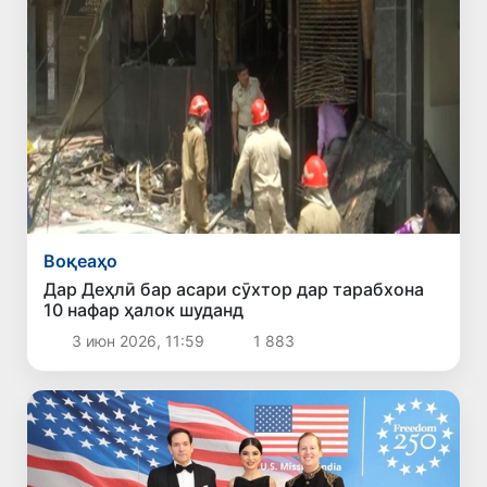
Воқеаҳо
Дар Деҳлӣ бар асари сӯхтор дар тарабхона
10 нафар ҳалок шуданд
3 июн 2026, 11:59
1 883