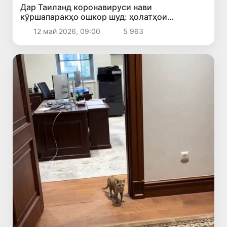
Дар Таиланд коронавируси нави
кӯршапаракҳо ошкор шуд: ҳолатҳои
сироятёбӣ миёни одамон ба қайд гирифта
12 май 2026, 09:00
5 963
нашудааст