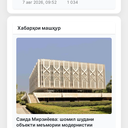
7 авг 2026, 09:52
1 034
Хабарҳои машҳур
Саида Мирзиёева: шомил шудани
объекти меъмории модернистии