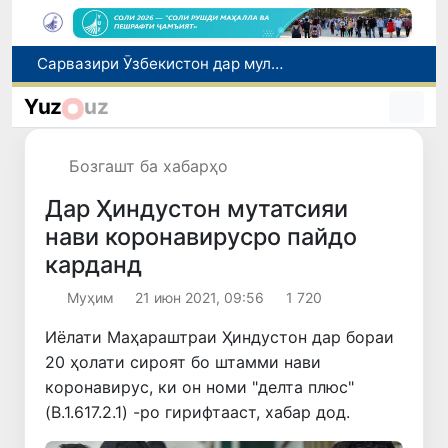
Дар Қашқадарё анҷумани байналмилалии экологӣ бо иштироки ҷавонон аз нӯҳ кишвар баргузор мешавад
Тошканд ба баргузории чемпионати Осиё оид ба вазнабардорӣ омодагӣ мебинад
Yuz
uz
Шаҳрвандони Ӯзбекистон метавонанд дар доираи барномаи H-2A ба корҳои мавсимии кишоварзӣ дар ИМА сафарбар шаванд
Дар Сенат бо намояндаи Департаменти давлатии ИМА мулоқот баргузор шуд
Бозгашт ба хабарҳо
Сарвазири Ӯзбекистон дар мулоқот бо Президенти Қирғизистон дар доираи чорабиниҳои Иттиҳоди иқтисодии АвруОсиё иштирок кард
Дар Ҳиндустон мутатсияи
нави коронавирусро пайдо
карданд
Муҳим
21 июн 2021, 09:56
1 720
Иёлати Маҳараштраи Ҳиндустон дар бораи
20 ҳолати сироят бо штамми нави
коронавирус, ки он номи "делта плюс"
(B.1.617.2.1) -ро гирифтааст, хабар дод.