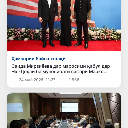
Ҳамкории байналхалқӣ
Саида Мирзиёева дар маросими қабул дар
Ню-Деҳлӣ ба муносибати сафари Марко
Рубио ба Ҳиндустон иштирок кард
24 май 2026, 11:27
2 866