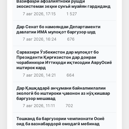
Вазифаҳои афзалиятноки рушди
экосистемаи зеҳни сунъӣ муайян гардиданд
7 авг 2026, 17:15
1 527
Дар Сенат бо намояндаи Департаменти
давлатии ИМА мулоқот баргузор шуд
7 авг 2026, 16:24
676
Сарвазири Ӯзбекистон дар мулоқот бо
Президенти Қирғизистон дар доираи
чорабиниҳои Иттиҳоди иқтисодии АвруОсиё
иштирок кард
7 авг 2026, 14:21
664
Дар Қашқадарё анҷумани байналмилалии
экологӣ бо иштироки ҷавонон аз нӯҳ кишвар
баргузор мешавад
7 авг 2026, 11:11
702
Тошканд ба баргузории чемпионати Осиё
оид ба вазнабардорӣ омодагӣ мебинад