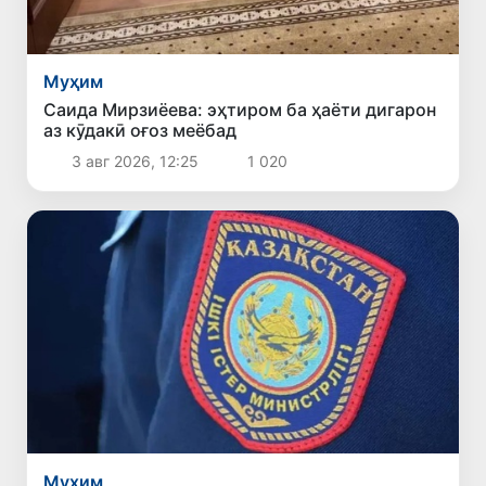
Муҳим
Саида Мирзиёева: эҳтиром ба ҳаёти дигарон
аз кӯдакӣ оғоз меёбад
3 авг 2026, 12:25
1 020
Муҳим