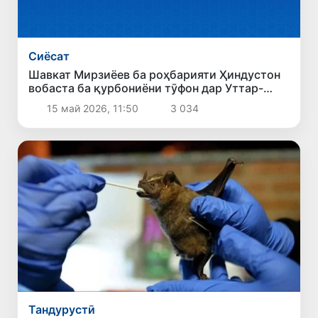
Сиёсат
Шавкат Мирзиёев ба роҳбарияти Ҳиндустон
вобаста ба қурбониёни тӯфон дар Уттар-
Прадеш ҳамдардӣ изҳор кард
15 май 2026, 11:50
3 034
Тандурустӣ