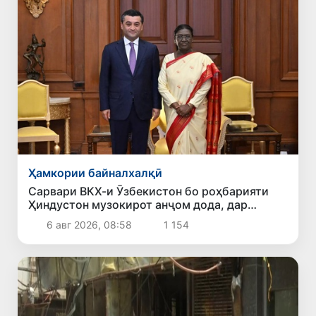
Ҳамкории байналхалқӣ
Сарвари ВКХ-и Ӯзбекистон бо роҳбарияти
Ҳиндустон музокирот анҷом дода, дар
Форуми соҳибкории Ӯзбекистону Ҳиндустон
6 авг 2026, 08:58
1 154
иштирок кард