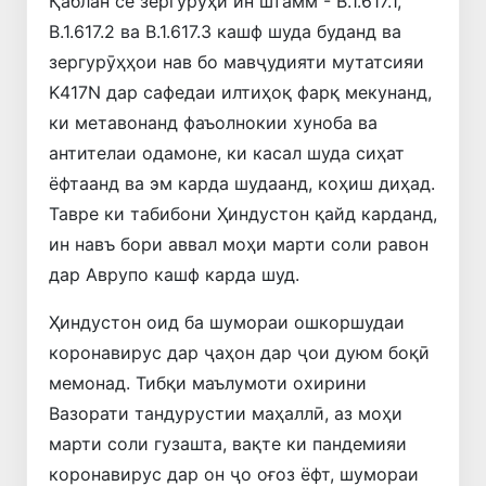
Қаблан се зергурӯҳи ин штамм - В.1.617.1,
В.1.617.2 ва В.1.617.3 кашф шуда буданд ва
зергурӯҳҳои нав бо мавҷудияти мутатсияи
K417N дар сафедаи илтиҳоқ фарқ мекунанд,
ки метавонанд фаъолнокии хуноба ва
антителаи одамоне, ки касал шуда сиҳат
ёфтаанд ва эм карда шудаанд, коҳиш диҳад.
Тавре ки табибони Ҳиндустон қайд карданд,
ин навъ бори аввал моҳи марти соли равон
дар Аврупо кашф карда шуд.
Ҳиндустон оид ба шумораи ошкоршудаи
коронавирус дар ҷаҳон дар ҷои дуюм боқӣ
мемонад. Тибқи маълумоти охирини
Вазорати тандурустии маҳаллӣ, аз моҳи
марти соли гузашта, вақте ки пандемияи
коронавирус дар он ҷо оғоз ёфт, шумораи