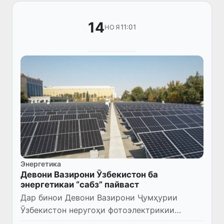
14
11:01
НОЯ
Энергетика
Девони Вазирони Ӯзбекистон ба
энергетикаи “сабз” пайваст
Дар бинои Девони Вазирони Ҷумҳурии
Ӯзбекистон неругоҳи фотоэлектрикии
офтобӣ бо иктидори 630 кВт ба кор андохта