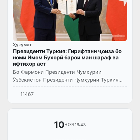
Ҳукумат
Президенти Туркия: Гирифтани ҷоиза бо
номи Имом Бухорӣ барои ман шараф ва
ифтихор аст
Бо Фармони Президенти Ҷумҳурии
Ӯзбекистон Президенти Ҷумҳурии Туркия
Реҷеп Таййип Эрдоған бо ордени "Олий
11467
даражали Имом Бухорий" мукофотонида
шуд.
10
16:43
НОЯ