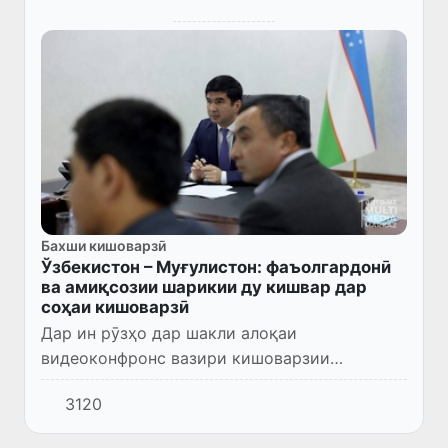
Бахши кишоварзӣ
Ўзбекистон – Муғулистон: фаъолгардонӣ
ва амиқсозии шарикии ду кишвар дар
соҳаи кишоварзӣ
Дар ин рӯзҳо дар шакли алоқаи
видеоконфронс вазири кишоварзии
Ҷумҳурии Ўзбекистон Азиз Воитов бо вазири
3120
озуқаворӣ, кишоварзӣ ва саноати сабуки
Муғулистон Болорчулуун Хаянгаа мулоқ...