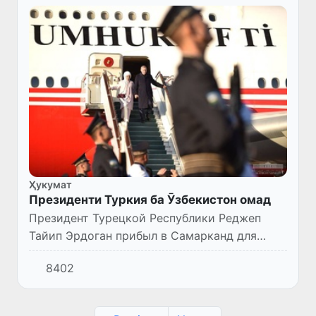
Ҳукумат
Президенти Туркия ба Ӯзбекистон омад
Президент Турецкой Республики Реджеп
Тайип Эрдоган прибыл в Самарканд для
участия в заседании глав стран-участниц
8402
Организации тюркских государств.