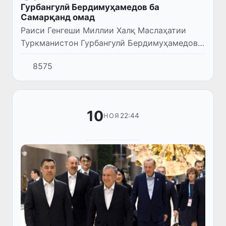
Гурбангулӣ Бердимуҳамедов ба
Самарқанд омад
Раиси Генгеши Миллии Халқ Маслаҳатии
Туркманистон Гурбангулӣ Бердимуҳамедов
ба Самарқанд омад.
8575
10
22:44
НОЯ