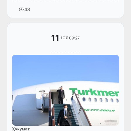
маросими супурдани ҷоизаҳо, ки Созмон
9748
таъсис додааст, баргузор шуд.
11
09:27
НОЯ
Ҳукумат