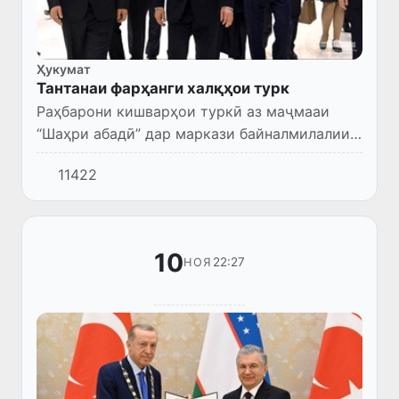
Ҳукумат
Тантанаи фарҳанги халқҳои турк
Раҳбарони кишварҳои туркӣ аз маҷмааи
“Шаҳри абадӣ” дар маркази байналмилалии
сайёҳии “Роҳи бузурги абрешим” дидан
11422
карданд.
10
22:27
НОЯ