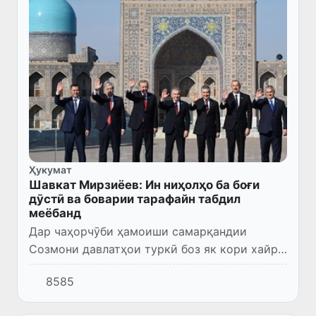
Ҳукумат
Шавкат Мирзиёев: Ин ниҳолҳо ба боғи
дӯстӣ ва боварии тарафайн табдил
меёбанд
Дар чаҳорчӯби ҳамоиши самарқандии
Созмони давлатҳои туркӣ боз як кори хайр
анҷом ёфт – дар ҳамаи кишварҳои узви ин
8585
созмон маросими ниҳолшинонӣ баргузор
шуд.