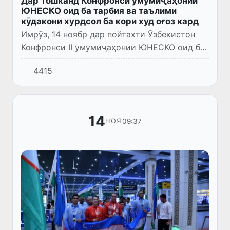
Дар Тошканд Конфронси умумиҷаҳонии
ЮНЕСКО оид ба тарбия ва таълими
кӯдакони хурдсол ба кори худ оғоз кард
Имрӯз, 14 ноябр дар пойтахти Ӯзбекистон
Конфронси II умумиҷаҳонии ЮНЕСКО оид ба
тарбия ва таълими кӯдакони хурдсол
4415
(Форуми глобалӣ) ба кори худ оғоз кард.
14
09:37
НОЯ