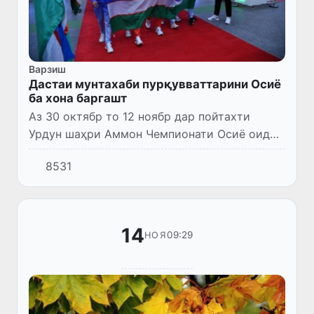
Варзиш
Дастаи мунтахаби пурқувваттарини Осиё
ба хона баргашт
Аз 30 октябр то 12 ноябр дар пойтахти
Урдун шаҳри Аммон Чемпионати Осиё оид
ба бокс байни калонсолон баргузор шуд.
8531
14
09:29
НОЯ