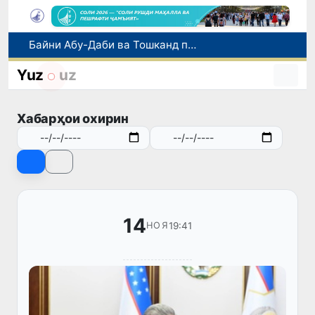
Байни Абу-Даби ва Тошканд парвозҳои ҳаррӯза оғоз гардиданд
Дар вилояти Фарғона нисбат ба роҳбари филиали Палатаи давлатии кадастр парвандаи ҷиноятӣ оғоз гардид
Тошканд аз рӯи ҳаҷми хидматрасониҳои бозорӣ пешсаф аст: ба пойтахт 41,3 фоиз рост меояд
Yuz
uz
Имрӯз дар Ӯзбекистон иқдоми навбатии «Рӯзи бидуни мошин» баргузор мешавад
Дар Ӯзбекистон иҷозат дода шуд, ки то 500 доллари ИМА нақд бидуни пешниҳоди ҳуҷҷат харидорӣ карда шавад
Хабарҳои охирин
14
19:41
НОЯ