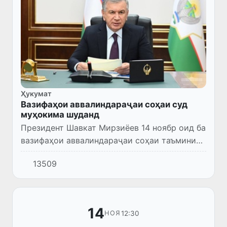
Ҳукумат
Вазифаҳои аввалиндараҷаи соҳаи суд
муҳокима шуданд
Президент Шавкат Мирзиёев 14 ноябр оид ба
вазифаҳои аввалиндараҷаи соҳаи таъмини
адолат ҷамъомад баргузор намуд.
13509
14
12:30
НОЯ