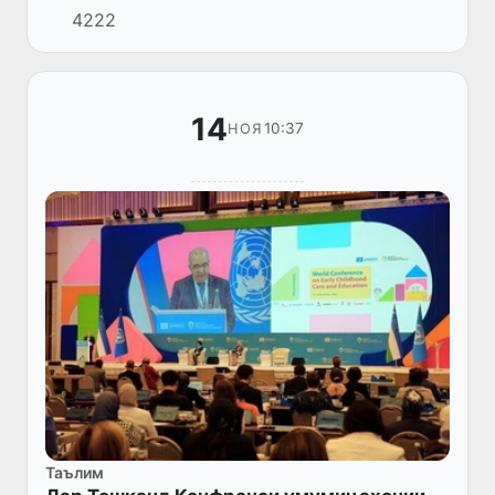
4222
шуд.
14
10:37
НОЯ
Таълим