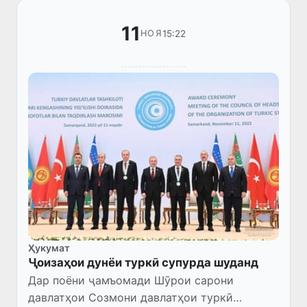
11
15:22
НОЯ
Ҳукумат
Ҷоизаҳои дунёи туркӣ супурда шуданд
Дар поёни ҷамъомади Шӯрои сарони
давлатҳои Созмони давлатҳои туркӣ