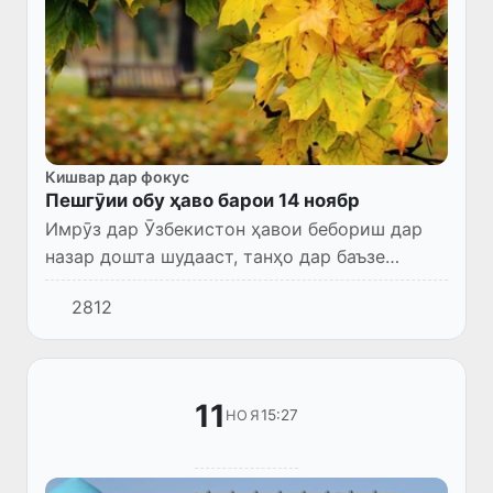
Кишвар дар фокус
Пешгӯии обу ҳаво барои 14 ноябр
Имрӯз дар Ӯзбекистон ҳавои бебориш дар
назар дошта шудааст, танҳо дар баъзе
ҷойҳои Ҷумҳурии Қароқалпоқистон, вилояти
2812
Хоразм борон меборад. Дар вилоятҳои
Бухоро ва Навоӣ дар баъзе ҷ...
11
15:27
НОЯ