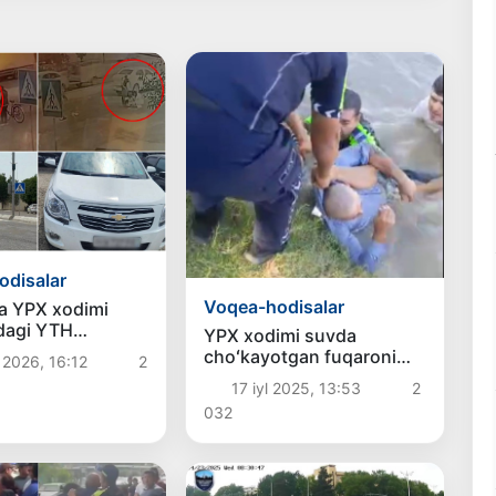
odisalar
Voqea-hodisalar
a YPX xodimi
idagi YTH
YPX xodimi suvda
n rasmiy
choʻkayotgan fuqaroni
2026, 16:12
2
 berildi
qutqarib qoldi
17 iyl 2025, 13:53
2
032