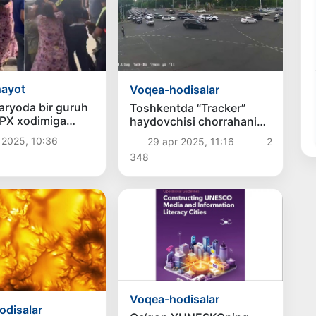
hayot
Voqea-hodisalar
ryoda bir guruh
Toshkentda “Tracker”
YPX xodimiga
haydovchisi chorrahani
latdi
tartibga solayotgan
 2025, 10:36
29 apr 2025, 11:16
2
inspektorni urib yubordi
348
Voqea-hodisalar
odisalar