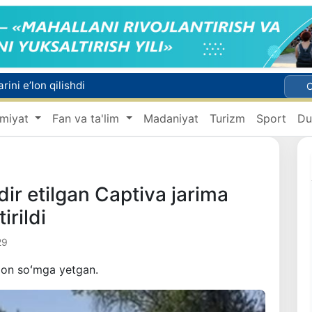
ini e’lon qilishdi
Bosh konsulxona ko‘magida insultga chalingan hamyurtimiz Olmaotadan yurtimizga qaytarildi
miyat
Fan va ta'lim
Madaniyat
Turizm
Sport
Du
Qo‘qon YUNESKOning Media va axborot savodxonligi bo‘yicha Global alyansiga qo‘shildi
Gemodializ muolajasini oluvchi bemorlarning yo‘l xarajatlari davlat budjeti hisobidan qoplab berilishi mumkin
ndiyaga qalin qor yog‘di
dir etilgan Captiva jarima
rildi
29
ion soʻmga yetgan.