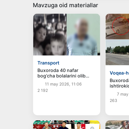
Mavzuga oid materiallar
Transport
Buxoroda 40 nafar
Voqea-h
bog‘cha bolalarini olib
Buxorod
ketayotgan avtobus
11 may 2026, 11:06
ishtirok
haydovchisi mast ekani
2 192
yuzasida
ma’lum bo‘ldi
7 may 
ma’lumot
263