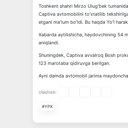
Toshkent shahri Mirzo Ulugʻbek tumanida
Captiva avtomobilini toʻxtatilib tekshiri
etgani maʼlum boʻldi. Bu haqda Yoʻl hara
Xabarda aytilishicha, haydovchining 54 mil
aniqlandi.
Shuningdek, Captiva avvalroq Bosh proku
123 marotaba qidiruvga berilgan.
Ayni damda avtomobil jarima maydonchasi
Ulashish:
#YPX