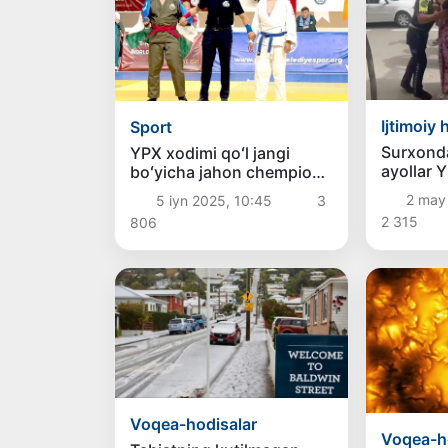
Ijtimoiy 
Sport
Surxonda
YPX xodimi qoʻl jangi
ayollar 
boʻyicha jahon chempioni
kuch ish
boʻldi
2 may
5 iyn 2025, 10:45
3
2 315
806
Voqea-hodisalar
Voqea-h