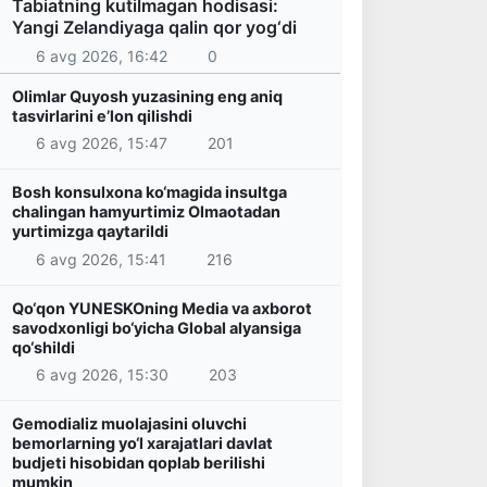
Tabiatning kutilmagan hodisasi:
Yangi Zelandiyaga qalin qor yog‘di
6 avg 2026, 16:42
0
Olimlar Quyosh yuzasining eng aniq
tasvirlarini e’lon qilishdi
6 avg 2026, 15:47
201
Bosh konsulxona ko‘magida insultga
chalingan hamyurtimiz Olmaotadan
yurtimizga qaytarildi
6 avg 2026, 15:41
216
Qo‘qon YUNESKOning Media va axborot
savodxonligi bo‘yicha Global alyansiga
qo‘shildi
6 avg 2026, 15:30
203
Gemodializ muolajasini oluvchi
bemorlarning yo‘l xarajatlari davlat
budjeti hisobidan qoplab berilishi
mumkin