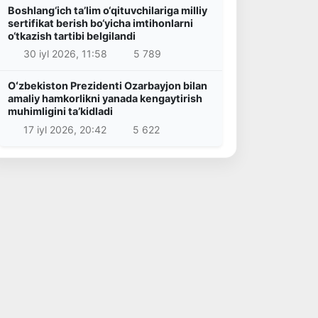
Boshlang‘ich ta’lim o‘qituvchilariga milliy
sertifikat berish bo‘yicha imtihonlarni
o‘tkazish tartibi belgilandi
30 iyl 2026, 11:58
5 789
Oʻzbekiston Prezidenti Ozarbayjon bilan
amaliy hamkorlikni yanada kengaytirish
muhimligini taʼkidladi
17 iyl 2026, 20:42
5 622