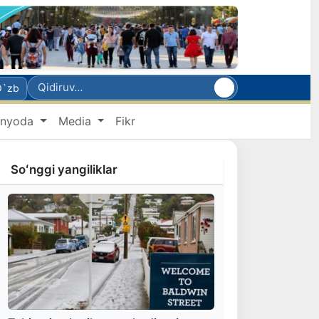
O`zb
nyoda
Media
Fikr
Soʻnggi yangiliklar