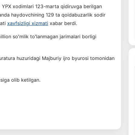
 YPX xodimlari 123-marta qidiruvga berilgan
lganda haydovchining 129 ta qoidabuzarlik sodir
kati
xavfsizligi xizmati
xabar berdi.
lion soʻmlik toʻlanmagan jarimalari borligi
ratura huzuridagi Majburiy ijro byurosi tomonidan
ga olib ketilgan.