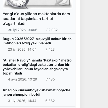
Yangi o‘quv yilidan maktablarda dars
soatlarini taqsimlash tartibi
o‘zgartiriladi
30 iyl 2026, 09:06
32 082
Bugun 2026/2027-o‘quv yili uchun kirish
imtihonlari to‘liq yakunlanadi
23 iyl 2026, 14:04
7 423
"Alisher Navoiy" hamda "Paxtakor" metro
bekatlari oralig‘idagi eskalatorlardan biri
yo‘lovchilar uchun foydalanishga qayta
topshiriladi
4 avg 2026, 10:29
7 185
Ahadjon Kimsanboyev shaxmat bo‘yicha
jahon chempioni bo‘ldi
31 iyl 2026, 14:44
6 382