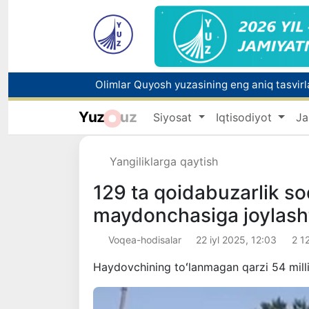
Olimlar Quyosh yuzasining eng aniq tasvirlar
Yuz
uz
Siyosat
Iqtisodiyot
Ja
Yangiliklarga qaytish
Tabiatning kutilmagan hodisasi: Yangi Zela
129 ta qoidabuzarlik so
maydonchasiga joylashti
Voqea-hodisalar
22 iyl 2025, 12:03
2 1
Haydovchining toʻlanmagan qarzi 54 mill