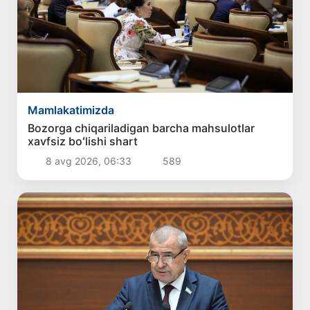
Mamlakatimizda
Bozorga chiqariladigan barcha mahsulotlar
xavfsiz boʻlishi shart
8 avg 2026, 06:33
589