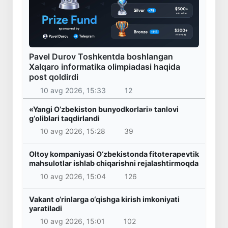
Pavel Durov Toshkentda boshlangan
Xalqaro informatika olimpiadasi haqida
post qoldirdi
10 avg 2026, 15:33
12
«Yangi O‘zbekiston bunyodkorlari» tanlovi
g‘oliblari taqdirlandi
10 avg 2026, 15:28
39
Oltoy kompaniyasi O‘zbekistonda fitoterapevtik
mahsulotlar ishlab chiqarishni rejalashtirmoqda
10 avg 2026, 15:04
126
Vakant o‘rinlarga o‘qishga kirish imkoniyati
yaratiladi
10 avg 2026, 15:01
102