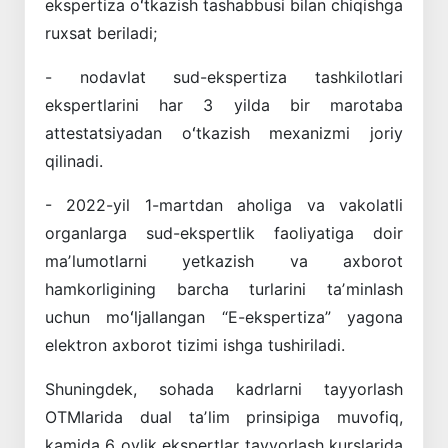
ekspertiza oʻtkazish tashabbusi bilan chiqishga
ruxsat beriladi;
- nodavlat sud-ekspertiza tashkilotlari
ekspertlarini har 3 yilda bir marotaba
attestatsiyadan oʻtkazish mexanizmi joriy
qilinadi.
- 2022-yil 1-martdan aholiga va vakolatli
organlarga sud-ekspertlik faoliyatiga doir
maʼlumotlarni yetkazish va axborot
hamkorligining barcha turlarini taʼminlash
uchun moʻljallangan “E-ekspertiza” yagona
elektron axborot tizimi ishga tushiriladi.
Shuningdek, sohada kadrlarni tayyorlash
OTMlarida dual taʼlim prinsipiga muvofiq,
kamida 6 oylik ekspertlar tayyorlash kurslarida