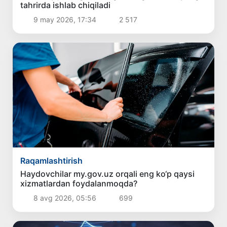
tahrirda ishlab chiqiladi
9 may 2026, 17:34
2 517
Raqamlashtirish
Haydovchilar my.gov.uz orqali eng ko‘p qaysi
xizmatlardan foydalanmoqda?
8 avg 2026, 05:56
699