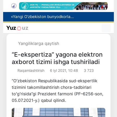
Oltoy kompaniyasi O‘zbekistonda fitoterapevtik mahsulotlar ishlab chiqarishni rejalashtirmoqda
Vakant o‘rinlarga o‘qishga kirish imkoniyati yaratiladi
Yuz
uz
Ota 5 yillik alimentni oldindan to‘lab, xorijga chiqish cheklovini bekor qildi
Pavel Durov Toshkentda boshlangan Xalqaro informatika olimpiadasi haqida post qoldirdi
Yangiliklarga qaytish
«Yangi O‘zbekiston bunyodkorlari» tanlovi g‘oliblari taqdirlandi
“E-ekspertiza” yagona elektron
axborot tizimi ishga tushiriladi
Raqamlashtirish
6 iyl 2021, 10:48
3 723
“Oʻzbekiston Respublikasida sud-ekspertlik
tizimini takomillashtirish chora-tadbirlari
toʻgʻrisida”gi Prezident farmoni (PF–6256-son,
05.07.2021-y.) qabul qilindi.