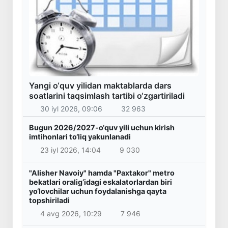
Yangi o‘quv yilidan maktablarda dars
soatlarini taqsimlash tartibi o‘zgartiriladi
30 iyl 2026, 09:06
32 963
Bugun 2026/2027-o‘quv yili uchun kirish
imtihonlari to‘liq yakunlanadi
23 iyl 2026, 14:04
9 030
"Alisher Navoiy" hamda "Paxtakor" metro
bekatlari oralig‘idagi eskalatorlardan biri
yo‘lovchilar uchun foydalanishga qayta
topshiriladi
4 avg 2026, 10:29
7 946