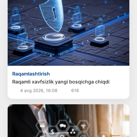
Raqamlashtirish
Raqamli xavfsizlik yangi bosqichga chiqdi
4 avg 2026, 16:08
618