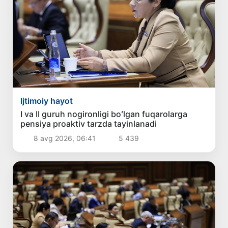
Ijtimoiy hayot
I va II guruh nogironligi boʻlgan fuqarolarga
pensiya proaktiv tarzda tayinlanadi
8 avg 2026, 06:41
5 439