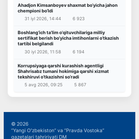
Ahadjon Kimsanboyev shaxmat bo‘yicha jahon
chempioni bo‘ldi
31 iyl 2026, 14:44
6 923
Boshlang‘ich ta’lim o‘qituvchilariga milliy
sertifikat berish bo‘yicha imtihonlarni o‘tkazish
tartibi belgilandi
30 iyl 2026, 11:58
6 194
Korrupsiyaga qarshi kurashish agentligi
Shahrisabz tumani hokimiga qarshi xizmat
tekshiruvi o‘tkazishni so‘radi
5 avg 2026, 09:25
5 867
© 2026
“Yangi Oʻzbekiston” va “Pravda Vostoka”
gazetalari tahririyati DM