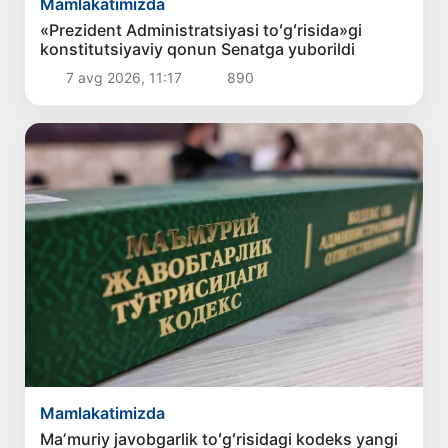
Mamlakatimizda
«Prezident Administratsiyasi toʻgʻrisida»gi
konstitutsiyaviy qonun Senatga yuborildi
7 avg 2026, 11:17
890
Mamlakatimizda
Maʼmuriy javobgarlik toʻgʻrisidagi kodeks yangi