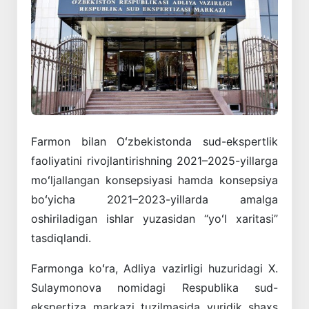
Farmon bilan Oʻzbekistonda sud-ekspertlik
faoliyatini rivojlantirishning 2021–2025-yillarga
moʻljallangan konsepsiyasi hamda konsepsiya
boʻyicha 2021–2023-yillarda amalga
oshiriladigan ishlar yuzasidan “yoʻl xaritasi”
tasdiqlandi.
Farmonga koʻra, Adliya vazirligi huzuridagi X.
Sulaymonova nomidagi Respublika sud-
ekspertiza markazi tuzilmasida yuridik shaxs