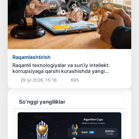
Raqamlashtirish
Raqamli texnologiyalar va sun’iy intellekt:
korrupsiyaga qarshi kurashishda yangi
imkoniyatlar
29 iyl 2026, 15:16
695
Soʻnggi yangiliklar