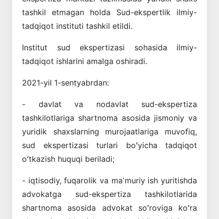
tashkil etmagan holda Sud-ekspertlik ilmiy-
tadqiqot instituti tashkil etildi.
Institut sud ekspertizasi sohasida ilmiy-
tadqiqot ishlarini amalga oshiradi.
2021-yil 1-sentyabrdan:
- davlat va nodavlat sud-ekspertiza
tashkilotlariga shartnoma asosida jismoniy va
yuridik shaxslarning murojaatlariga muvofiq,
sud ekspertizasi turlari boʻyicha tadqiqot
oʻtkazish huquqi beriladi;
- iqtisodiy, fuqarolik va maʼmuriy ish yuritishda
advokatga sud-ekspertiza tashkilotlarida
shartnoma asosida advokat soʻroviga koʻra