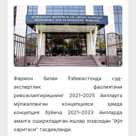
Фармон билан Ўзбекистонда суд-
экспертлик фаолиятини
ривожлантиришнинг 2021–2025 йилларга
мўлжалланган концепцияси ҳамда
концепция бўйича 2021–2023 йилларда
амалга ошириладиган ишлар юзасидан “йўл
харитаси” тасдиқланди.