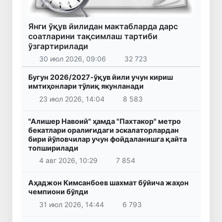
Янги ўқув йилидан мактабларда дарс
соатларини тақсимлаш тартиби
ўзгартирилади
30 июл 2026, 09:06
32 723
Бугун 2026/2027-ўқув йили учун кириш
имтиҳонлари тўлиқ якунланади
23 июл 2026, 14:04
8 583
"Алишер Навоий" ҳамда "Пахтакор" метро
бекатлари оралиғидаги эскалаторлардан
бири йўловчилар учун фойдаланишга қайта
топширилади
4 авг 2026, 10:29
7 854
Аҳаджон Кимсанбоев шахмат бўйича жаҳон
чемпиони бўлди
31 июл 2026, 14:44
6 793