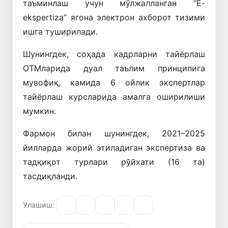
таъминлаш учун мўлжалланган “E-
ekspertiza” ягона электрон ахборот тизими
ишга туширилади.
Шунингдек, соҳада кадрларни тайёрлаш
ОТМларида дуал таълим принципига
мувофиқ, камида 6 ойлик экспертлар
тайёрлаш курсларида амалга оширилиши
мумкин.
Фармон билан шунингдек, 2021–2025
йилларда жорий этиладиган экспертиза ва
тадқиқот турлари рўйхати (16 та)
тасдиқланди.
Улашиш: