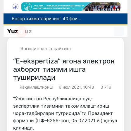
Бозор хизматларининг 40 фоиздан ортиғи пойтахт ҳиссасига тўғри келмоқда
“Мен таниган Ўзбекистон!”
Адолат, холислик, ростлик ва ҳалоллик муҳитини яратишга қаратилган янги қонун тафсилоти
Yuz
uz
Ўзбекистонда зилзила содир бўлди
Хорватияда юк ва йўловчи поездларининг тўқнашиб кетиши оқибатида 24 киши жабрланди
Янгиликларга қайтиш
“E-ekspertiza” ягона электрон
ахборот тизими ишга
туширилади
Рақамлаштириш
6 июл 2021, 10:48
3 719
“Ўзбекистон Республикасида суд-
экспертлик тизимини такомиллаштириш
чора-тадбирлари тўғрисида”ги Президент
фармони (ПФ–6256-сон, 05.07.2021 й.) қабул
қилинди.