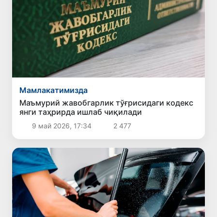
Мамлакатимизда
Маъмурий жавобгарлик тўғрисидаги кодекс
янги таҳрирда ишлаб чиқилади
9 май 2026, 17:34
2 477