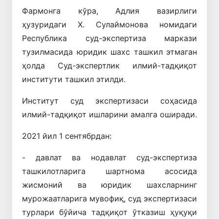
Фармонга кўра, Адлия вазирлиги
ҳузуридаги Х. Сулаймонова номидаги
Республика суд-экспертиза маркази
тузилмасида юридик шахс ташкил этмаган
ҳолда Суд-экспертлик илмий-тадқиқот
институти ташкил этилди.
Институт суд экспертизаси соҳасида
илмий-тадқиқот ишларини амалга оширади.
2021 йил 1 сентябрдан:
- давлат ва нодавлат суд-экспертиза
ташкилотларига шартнома асосида
жисмоний ва юридик шахсларнинг
мурожаатларига мувофиқ, суд экспертизаси
турлари бўйича тадқиқот ўтказиш ҳуқуқи