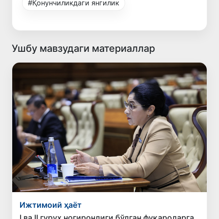
#Қонунчиликдаги янгилик
Ушбу мавзудаги материаллар
Ижтимоий ҳаёт
I ва II гуруҳ ногиронлиги бўлган фуқароларга