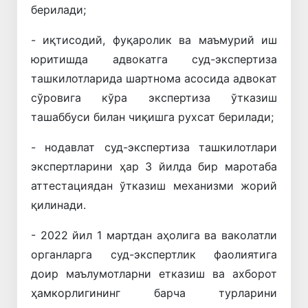
берилади;
- иқтисодий, фуқаролик ва маъмурий иш
юритишда адвокатга суд-экспертиза
ташкилотларида шартнома асосида адвокат
сўровига кўра экспертиза ўтказиш
ташаббуси билан чиқишга рухсат берилади;
- нодавлат суд-экспертиза ташкилотлари
экспертларини ҳар 3 йилда бир маротаба
аттестациядан ўтказиш механизми жорий
қилинади.
- 2022 йил 1 мартдан аҳолига ва ваколатли
органларга суд-экспертлик фаолиятига
доир маълумотларни етказиш ва ахборот
ҳамкорлигининг барча турларини