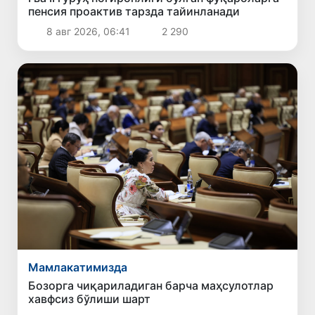
пенсия проактив тарзда тайинланади
8 авг 2026, 06:41
2 290
Мамлакатимизда
Бозорга чиқариладиган барча маҳсулотлар
хавфсиз бўлиши шарт