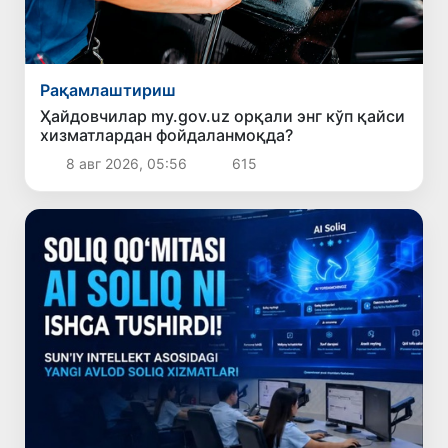
Рақамлаштириш
Ҳайдовчилар my.gov.uz орқали энг кўп қайси
хизматлардан фойдаланмоқда?
8 авг 2026, 05:56
615