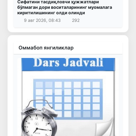
Сифатини тасдиқловчи ҳужжатлари
бўлмаган дори воситаларининг муомалага
киритилишининг олди олинди
9 авг 2026, 08:43
292
Оммабоп янгиликлар