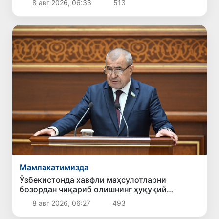
8 авг 2026, 06:33
513
Мамлакатимизда
Ўзбекистонда хавфли маҳсулотларни
бозордан чиқариб олишнинг ҳуқуқий
механизми белгиланади
8 авг 2026, 06:27
493