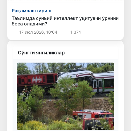
Рақамлаштириш
Таълимда сунъий интеллект ўқитувчи ўрнини
боса оладими?
17 июл 2026, 10:04
1 374
Сўнгги янгиликлар