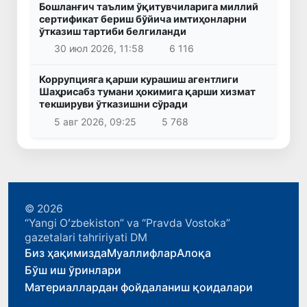
Бошланғич таълим ўқитувчиларига миллий
сертификат бериш бўйича имтиҳонларни
ўтказиш тартиби белгиланди
30 июл 2026, 11:58
6 116
Коррупцияга қарши курашиш агентлиги
Шаҳрисабз тумани ҳокимига қарши хизмат
текшируви ўтказишни сўради
5 авг 2026, 09:25
5 768
© 2026
“Yangi Oʻzbekiston” va “Pravda Vostoka”
gazetalari tahririyati DM
Биз ҳақимизда
Муаллифлар
Алоқа
Бўш иш ўринлари
Материаллардан фойдаланиш қоидалари