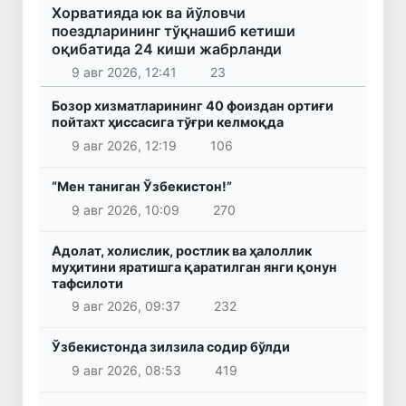
Хорватияда юк ва йўловчи
поездларининг тўқнашиб кетиши
оқибатида 24 киши жабрланди
9 авг 2026, 12:41
23
Бозор хизматларининг 40 фоиздан ортиғи
пойтахт ҳиссасига тўғри келмоқда
9 авг 2026, 12:19
106
“Мен таниган Ўзбекистон!”
9 авг 2026, 10:09
270
Адолат, холислик, ростлик ва ҳалоллик
муҳитини яратишга қаратилган янги қонун
тафсилоти
9 авг 2026, 09:37
232
Ўзбекистонда зилзила содир бўлди
9 авг 2026, 08:53
419