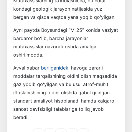
Mutaxassislarning taʼkidlashicha, bu holat
kondagi geologik jarayon natijasida yuz
bergan va qisqa vaqtda yana yoqib qoʻyilgan.
Ayni paytda Boysundagi “M-25” konida vaziyat
barqaror boʻlib, barcha jarayonlar
mutaxassislar nazorati ostida amalga
oshirilmoqda.
Avval xabar
berilganidek
, havoga zararli
moddalar tarqalishining oldini olish maqsadida
gaz yoqib qoʻyilgan va bu usul atrof-muhit
ifloslanishining oldini olishda qabul qilingan
standart amaliyot hisoblanadi hamda xalqaro
sanoat xavfsizligi talablariga toʻliq javob
beradi.