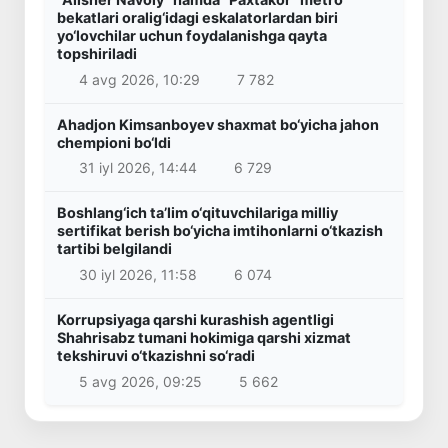
bekatlari oralig‘idagi eskalatorlardan biri
yo‘lovchilar uchun foydalanishga qayta
topshiriladi
4 avg 2026, 10:29
7 782
Ahadjon Kimsanboyev shaxmat bo‘yicha jahon
chempioni bo‘ldi
31 iyl 2026, 14:44
6 729
Boshlang‘ich ta’lim o‘qituvchilariga milliy
sertifikat berish bo‘yicha imtihonlarni o‘tkazish
tartibi belgilandi
30 iyl 2026, 11:58
6 074
Korrupsiyaga qarshi kurashish agentligi
Shahrisabz tumani hokimiga qarshi xizmat
tekshiruvi o‘tkazishni so‘radi
5 avg 2026, 09:25
5 662