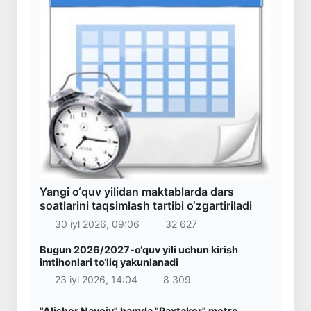
Yangi o‘quv yilidan maktablarda dars
soatlarini taqsimlash tartibi o‘zgartiriladi
30 iyl 2026, 09:06
32 627
Bugun 2026/2027-o‘quv yili uchun kirish
imtihonlari to‘liq yakunlanadi
23 iyl 2026, 14:04
8 309
"Alisher Navoiy" hamda "Paxtakor" metro