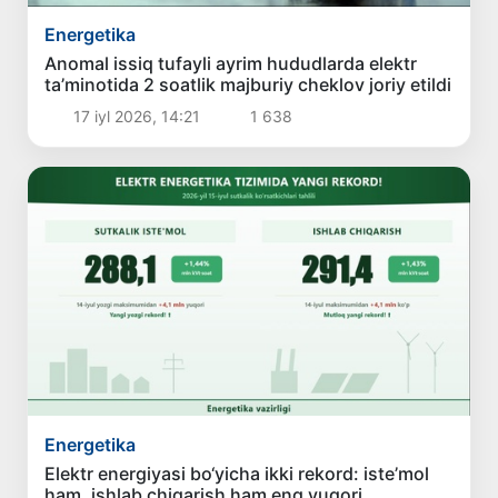
Energetika
Anomal issiq tufayli ayrim hududlarda elektr
ta’minotida 2 soatlik majburiy cheklov joriy etildi
17 iyl 2026, 14:21
1 638
Energetika
Elektr energiyasi bo‘yicha ikki rekord: iste’mol
ham, ishlab chiqarish ham eng yuqori