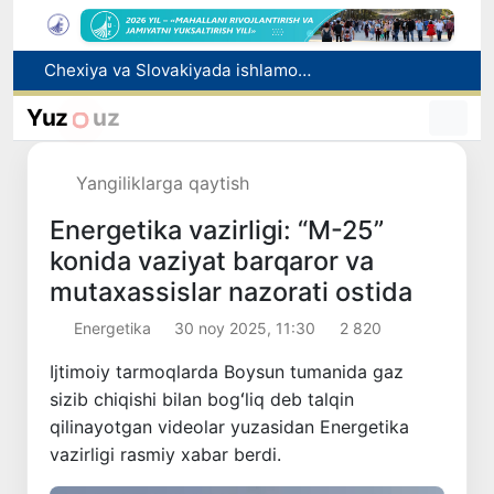
Bolaning familiyasiga otasining ismini berishga ruxsat beriladi
Behruz Karimov faoliyatini Shveytsariyaning «Lugano» klubida davom ettiradi
Yuz
uz
Ekstremistik tashkilotlar va materiallarning elektron reyestri yuritiladi
Oʻzbekistonda 2025 yilda korrupsiyaga oid jinoyatlar boʻyicha 7 517 nafar shaxs javobgarlikka tortilgan
Yangiliklarga qaytish
Chexiya va Slovakiyada ishlamoqchi bo‘lgan tibbiyot mutaxassislari ro‘yxatga olinadi
Energetika vazirligi: “M-25”
konida vaziyat barqaror va
mutaxassislar nazorati ostida
Energetika
30 noy 2025, 11:30
2 820
Ijtimoiy tarmoqlarda Boysun tumanida gaz
sizib chiqishi bilan bogʻliq deb talqin
qilinayotgan videolar yuzasidan Energetika
vazirligi rasmiy xabar berdi.