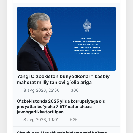
Yangi Oʻzbekiston bunyodkorlari” kasbiy
mahorat milliy tanlovi gʻoliblariga
8 avg 2026, 22:50
306
Oʻzbekistonda 2025 yilda korrupsiyaga oid
jinoyatlar boʻyicha 7 517 nafar shaxs
javobgarlikka tortilgan
8 avg 2026, 19:01
525
Chexiya va Slovakiyada ishlamoqchi bo‘lgan