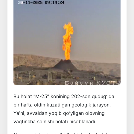
Bu holat “M-25” konining 202-son qudugʻida
bir hafta oldin kuzatilgan geologik jarayon.
Yaʼni, avvaldan yoqib qoʻyilgan olovning
vaqtincha soʻnishi holati hisoblanadi.