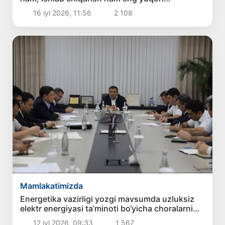
ko‘rsatkichga chiqdi
16 iyl 2026, 11:56
2 108
Mamlakatimizda
Energetika vazirligi yozgi mavsumda uzluksiz
elektr energiyasi ta’minoti bo‘yicha choralarni
kuchaytirmoqda
12 iyl 2026, 09:33
1 567