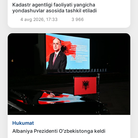
Kadastr agentligi faoliyati yangicha
yondashuvlar asosida tashkil etiladi
4 avg 2026, 17:33
3 966
Hukumat
Albaniya Prezidenti Oʻzbekistonga keldi