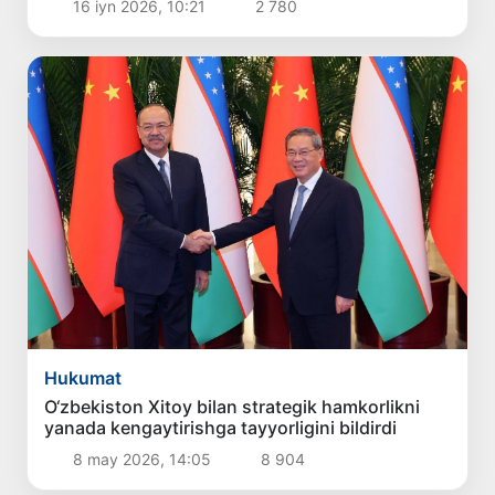
16 iyn 2026, 10:21
2 780
Hukumat
O‘zbekiston Xitoy bilan strategik hamkorlikni
yanada kengaytirishga tayyorligini bildirdi
8 may 2026, 14:05
8 904