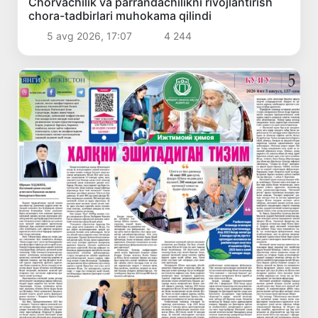
Chorvachilik va parrandachilikni rivojlantirish
chora-tadbirlari muhokama qilindi
5 avg 2026, 17:07
4 244