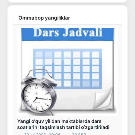
Ommabop yangiliklar
Yangi o‘quv yilidan maktablarda dars
soatlarini taqsimlash tartibi o‘zgartiriladi
30 iyl 2026, 09:06
32 883