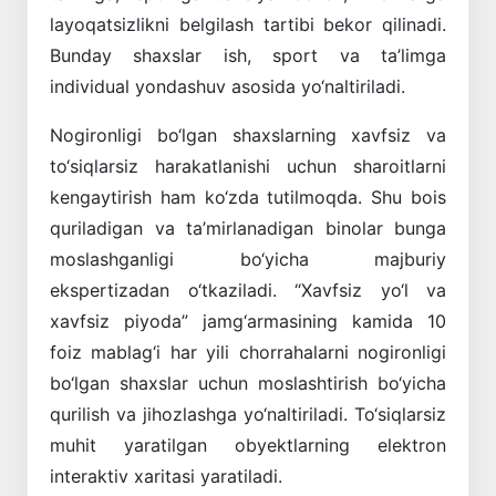
layoqatsizlikni belgilash tartibi bekor qilinadi.
Bunday shaxslar ish, sport va ta’limga
individual yondashuv asosida yo‘naltiriladi.
Nogironligi bo‘lgan shaxslarning xavfsiz va
to‘siqlarsiz harakatlanishi uchun sharoitlarni
kengaytirish ham ko‘zda tutilmoqda. Shu bois
quriladigan va ta’mirlanadigan binolar bunga
moslashganligi bo‘yicha majburiy
ekspertizadan o‘tkaziladi. “Xavfsiz yo‘l va
xavfsiz piyoda” jamg‘armasining kamida 10
foiz mablag‘i har yili chorrahalarni nogironligi
bo‘lgan shaxslar uchun moslashtirish bo‘yicha
qurilish va jihozlashga yo‘naltiriladi. To‘siqlarsiz
muhit yaratilgan obyektlarning elektron
interaktiv xaritasi yaratiladi.