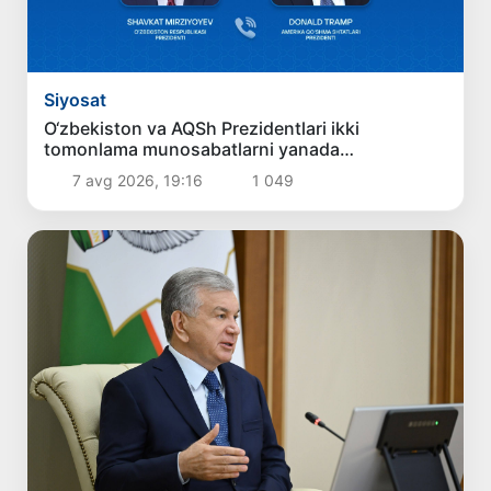
Siyosat
O‘zbekiston va AQSh Prezidentlari ikki
tomonlama munosabatlarni yanada
mustahkamlash istiqbollarini muhokama qildilar
7 avg 2026, 19:16
1 049