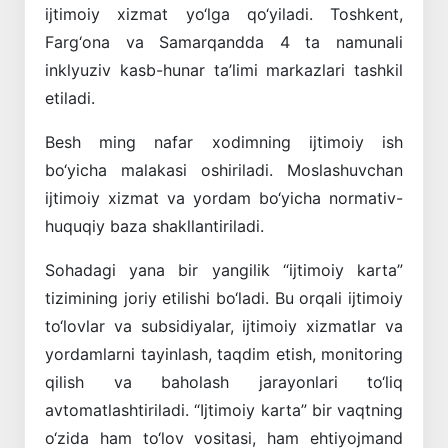
ijtimoiy xizmat yo‘lga qo‘yiladi. Toshkent,
Farg‘ona va Samarqandda 4 ta namunali
inklyuziv kasb-hunar ta’limi markazlari tashkil
etiladi.
Besh ming nafar xodimning ijtimoiy ish
bo‘yicha malakasi oshiriladi. Moslashuvchan
ijtimoiy xizmat va yordam bo‘yicha normativ-
huquqiy baza shakllantiriladi.
Sohadagi yana bir yangilik “ijtimoiy karta”
tizimining joriy etilishi bo‘ladi. Bu orqali ijtimoiy
to‘lovlar va subsidiyalar, ijtimoiy xizmatlar va
yordamlarni tayinlash, taqdim etish, monitoring
qilish va baholash jarayonlari to‘liq
avtomatlashtiriladi. “Ijtimoiy karta” bir vaqtning
o‘zida ham to‘lov vositasi, ham ehtiyojmand