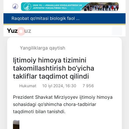
Mahalla bankiri: raqamlar ortidagi insonlar taqdiri
Noqonuniy onlayn-kazinolarni targʻib qilganlikda gumonlanayotgan oʻzbekistonlik bloger xalqaro qidiruvga berildi
Yuz
uz
Jizzaxda profilaktika inspektori ayolga kuch ishlatganmi? IIB rasmiy munosabat bildirdi
Nafaqaga chiqarib berishni va’da qilgan bosh mutaxassis ushlandi
Yangiliklarga qaytish
Raqobat qo‘mitasi biologik faol qo‘shimchalar reklamasi bo‘yicha ogohlantirdi
Ijtimoiy himoya tizimini
takomillashtirish bo‘yicha
takliflar taqdimot qilindi
Hukumat
10 iyl 2024, 16:30
7 956
Prezident Shavkat Mirziyoyev ijtimoiy himoya
sohasidagi qo‘shimcha chora-tadbirlar
taqdimoti bilan tanishdi.