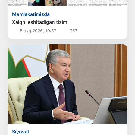
Mamlakatimizda
Xalqni eshitadigan tizim
5 avg 2026, 10:57
757
Siyosat