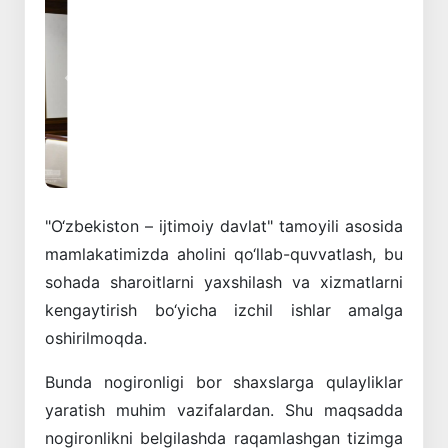
Oldingi
Keyingi
"O‘zbekiston – ijtimoiy davlat" tamoyili asosida
mamlakatimizda aholini qo‘llab-quvvatlash, bu
sohada sharoitlarni yaxshilash va xizmatlarni
kengaytirish bo‘yicha izchil ishlar amalga
oshirilmoqda.
Bunda nogironligi bor shaxslarga qulayliklar
yaratish muhim vazifalardan. Shu maqsadda
nogironlikni belgilashda raqamlashgan tizimga