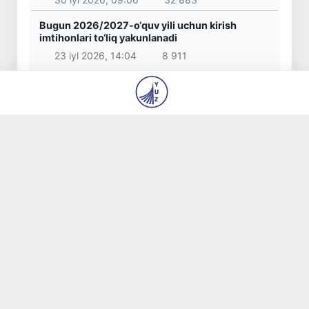
Bugun 2026/2027-o‘quv yili uchun kirish
imtihonlari to‘liq yakunlanadi
23 iyl 2026, 14:04
8 911
"Alisher Navoiy" hamda "Paxtakor" metro
bekatlari oralig‘idagi eskalatorlardan biri
yo‘lovchilar uchun foydalanishga qayta
topshiriladi
4 avg 2026, 10:29
7 935
Ahadjon Kimsanboyev shaxmat bo‘yicha jahon
chempioni bo‘ldi
31 iyl 2026, 14:44
6 894
Boshlang‘ich ta’lim o‘qituvchilariga milliy
sertifikat berish bo‘yicha imtihonlarni o‘tkazish
tartibi belgilandi
30 iyl 2026, 11:58
6 182
Korrupsiyaga qarshi kurashish agentligi