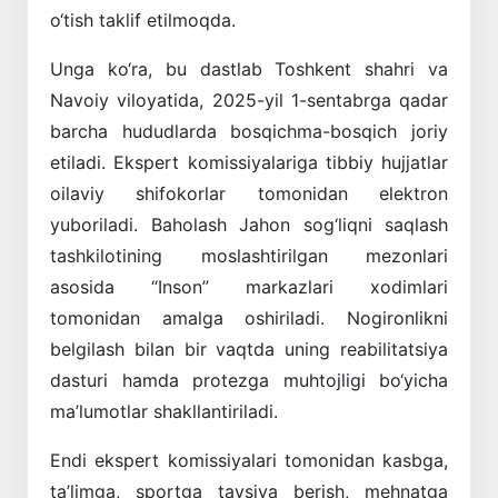
o‘tish taklif etilmoqda.
Unga ko‘ra, bu dastlab Toshkent shahri va
Navoiy viloyatida, 2025-yil 1-sentabrga qadar
barcha hududlarda bosqichma-bosqich joriy
etiladi. Ekspert komissiyalariga tibbiy hujjatlar
oilaviy shifokorlar tomonidan elektron
yuboriladi. Baholash Jahon sog‘liqni saqlash
tashkilotining moslashtirilgan mezonlari
asosida “Inson” markazlari xodimlari
tomonidan amalga oshiriladi. Nogironlikni
belgilash bilan bir vaqtda uning reabilitatsiya
dasturi hamda protezga muhtojligi bo‘yicha
ma’lumotlar shakllantiriladi.
Endi ekspert komissiyalari tomonidan kasbga,
ta’limga, sportga tavsiya berish, mehnatga