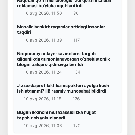
Raqobat qo‘mitasi biologik faol qo‘shimchalar
reklamasi bo‘yicha ogohlantirdi
10 avg 2026, 11:50
80
Mahalla bankiri: raqamlar ortidagi insonlar
taqdiri
10 avg 2026, 11:39
117
Noqonuniy onlayn-kazinolarni targʻib
qilganlikda gumonlanayotgan oʻzbekistonlik
bloger xalqaro qidiruvga berildi
10 avg 2026, 11:24
134
Jizzaxda profilaktika inspektori ayolga kuch
ishlatganmi? IIB rasmiy munosabat bildirdi
10 avg 2026, 11:15
176
Bugun ikkinchi mutaxassislikka hujjat
topshirish yakunlanadi
10 avg 2026, 11:06
170