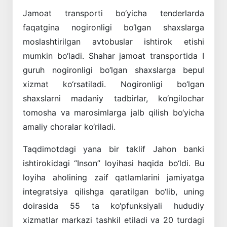
Jamoat transporti bo‘yicha tenderlarda
faqatgina nogironligi bo‘lgan shaxslarga
moslashtirilgan avtobuslar ishtirok etishi
mumkin bo‘ladi. Shahar jamoat transportida I
guruh nogironligi bo‘lgan shaxslarga bepul
xizmat ko‘rsatiladi. Nogironligi bo‘lgan
shaxslarni madaniy tadbirlar, ko‘ngilochar
tomosha va marosimlarga jalb qilish bo‘yicha
amaliy choralar ko‘riladi.
Taqdimotdagi yana bir taklif Jahon banki
ishtirokidagi “Inson” loyihasi haqida bo‘ldi. Bu
loyiha aholining zaif qatlamlarini jamiyatga
integratsiya qilishga qaratilgan bo‘lib, uning
doirasida 55 ta ko‘pfunksiyali hududiy
xizmatlar markazi tashkil etiladi va 20 turdagi