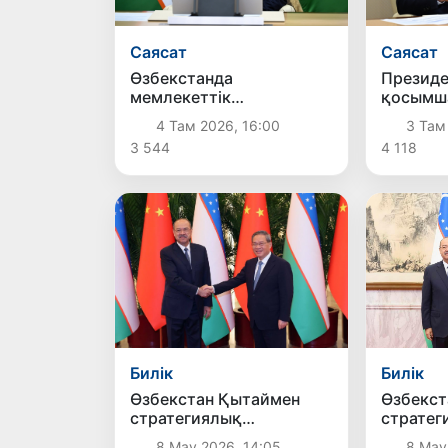
Саясат
Саясат
Өзбекстанда
Президе
мемлекеттік
қосымш
қызметшілердің
қажет е
4 Там 2026, 16:00
3 Там
еңбекақы төлеу жүйесі
қолдауғ
3 544
4 118
жаңартылады
ұсыныст
Билік
Билік
Өзбекстан Қытаймен
Өзбекст
стратегиялық
стратег
ынтымақтастықты одан
ынтыма
8 Мау 2026, 14:05
8 Мау