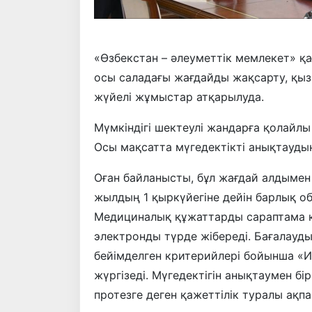
«Өзбекстан – әлеуметтік мемлекет» қа
осы саладағы жағдайды жақсарту, қыз
жүйелі жұмыстар атқарылуда.
Мүмкіндігі шектеулі жандарға қолайлы
Осы мақсатта мүгедектікті анықтауды
Оған байланысты, бұл жағдай алдымен
жылдың 1 қыркүйегіне дейін барлық обл
Медициналық құжаттарды сараптама 
электронды түрде жібереді. Бағалауд
бейімделген критерийлері бойынша «
жүргізеді. Мүгедектігін анықтаумен б
протезге деген қажеттілік туралы ақп