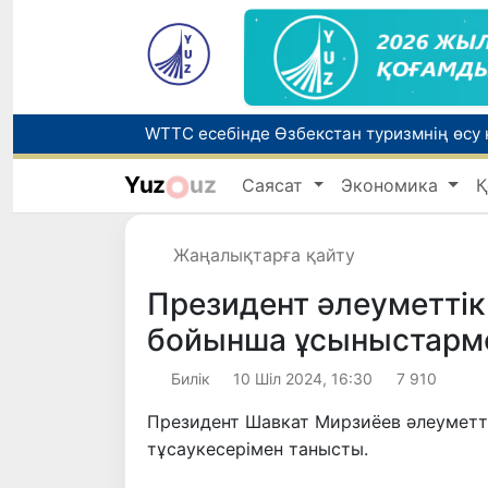
Yuz
uz
Саясат
Экономика
Қ
Беларусьтен Өзбекстанға екінші тікелей
Жаңалықтарға қайту
Жарты жылда Өзбекстанда қанша егіз сә
Президент әлеуметтік 
бойынша ұсыныстарм
Билік
10 Шіл 2024, 16:30
7 910
Президент Шавкат Мирзиёев әлеуметт
тұсаукесерімен танысты.