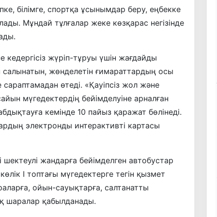
ке, білімге, спортқа ұсынымдар беру, еңбекке
ады. Мұндай тұлғалар жеке көзқарас негізінде
ады.
не кедергісіз жүріп-тұруы үшін жағдайды
н салынатын, жөнделетін ғимараттардың осы
сараптамадан өтеді. «Қауіпсіз жол және
сайын мүгедектердің бейімделуіне арналған
ықтауға кемінде 10 пайыз қаражат бөлінеді.
дардың электронды интерактивті картасы
гі шектеулі жандарға бейімделген автобустар
көлік I топтағы мүгедектерге тегін қызмет
раларға, ойын-сауықтарға, салтанатты
қ шаралар қабылданады.