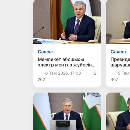
Саясат
Саясат
Мемлекет абсшысы
Президе
электр мен газ жүйесін
шаруашы
жаңғыртуға бағытталған
шаруаш
6 Там 2026, 17:03
2
5 Там
жаңа шаралармен
жөнінде
262
407
танысты
таныст