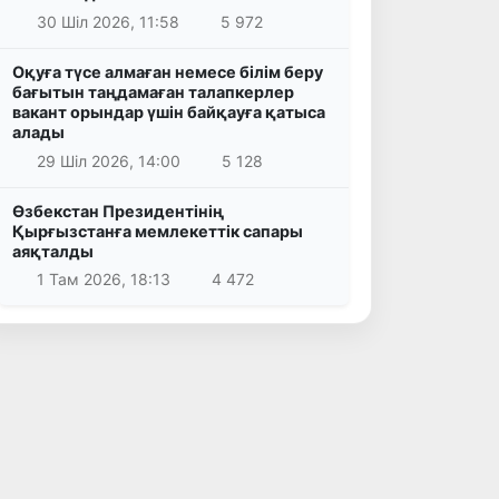
30 Шіл 2026, 11:58
5 972
Оқуға түсе алмаған немесе білім беру
бағытын таңдамаған талапкерлер
вакант орындар үшін байқауға қатыса
алады
29 Шіл 2026, 14:00
5 128
Өзбекстан Президентінің
Қырғызстанға мемлекеттік сапары
аяқталды
1 Там 2026, 18:13
4 472