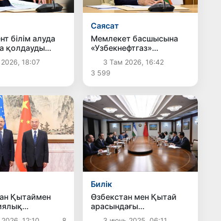
Саясат
нт білім алуда
Мемлекет басшысына
а қолдауды
«Узбекнефтгаз»
тетін балаларды
компаниясының
 2026, 18:07
3 Там 2026, 16:42
а бағытталған
жартыжылдық қызметі
3 599
армен танысты
туралы есеп берілді
Билік
ан Қытаймен
Өзбекстан мен Қытай
иялық
арасындағы
қтастықты одан
аймақаралық
 2026, 12:10
8
3 июнь 2025, 06:11