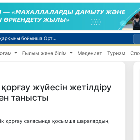
WTTC есебінде Өзбекстан туризмнің өсу қарқыны бойынша Орталық Азияда бірінші орынға шықты
Мүмкіндігі шектеулі талапкерлерге қабылдау емтихандарында қосымша уақыт беріледі
оғам
Ғылым және білім
Мәдениет
Туризм
Спо
 жүк пойызы жөнелтілді
Адам саудасынан зардап шеккен азаматтар әлеуметтік қызметтермен қамтылады
би дүниеге келді?
қорғау жүйесін жетілдіру
ен танысты
ік қорғау саласында қосымша шаралардың