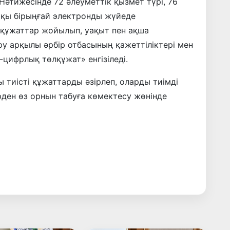
әтижесінде 72 әлеуметтік қызмет түрі, 76
ақы бірыңғай электронды жүйеде
і құжаттар жойылып, уақыт пен ақша
у арқылы әрбір отбасының қажеттіліктері мен
-цифрлық төлқұжат» енгізіледі.
тиісті құжаттарды әзірлеп, оларды тиімді
ден өз орнын табуға көмектесу жөнінде