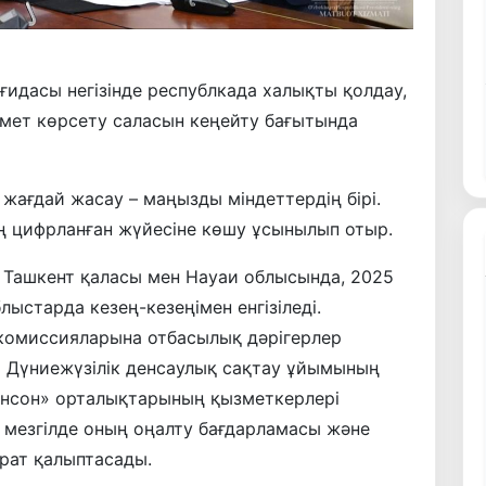
ғидасы негізінде республкада халықты қолдау,
мет көрсету саласын кеңейту бағытында
 жағдай жасау – маңызды міндеттердің бірі.
ң цифрланған жүйесіне көшу ұсынылып отыр.
 Ташкент қаласы мен Науаи облысында, 2025
ыстарда кезең-кезеңімен енгізіледі.
комиссияларына отбасылық дәрігерлер
ы Дүниежүзілік денсаулық сақтау ұйымының
Инсон» орталықтарының қызметкерлері
ір мезгілде оның оңалту бағдарламасы және
арат қалыптасады.