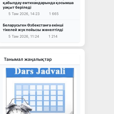
қабылдау емтихандарында қосымша
уақыт беріледі
5 Там 2026, 14:23
1 665
Беларусьтен Өзбекстанға екінші
тікелей жүк пойызы жөнелтілді
5 Там 2026, 11:24
1 214
Танымал жаңалықтар