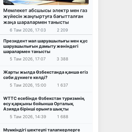
Мемлекет абсшысы электр мен газ
жүйесін жаңғыртуға бағытталған
жаңа шаралармен танысты
6 Там 2026, 17:03
2 209
Президент мал шаруашылығы мен құс
шаруашылығын дамыту жөніндегі
шаралармен танысты
5 Там 2026, 17:07
3 388
Жарты жылда Өзбекстанда қанша егіз
сәби дүниеге келді?
5 Там 2026, 15:00
1 637
WTTC есебінде Өзбекстан туризмнің
өсу қарқыны бойынша Орталық
Азияда бірінші орынға шықты
5 Там 2026, 14:39
1 688
Мүмкіндігі шектеулі талапкерлерге