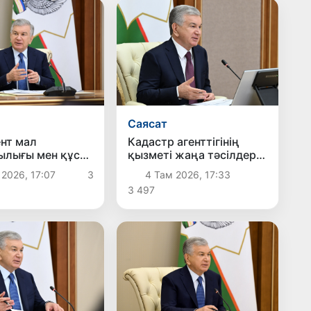
Саясат
нт мал
Кадастр агенттігінің
лығы мен құс
қызметі жаңа тәсілдер
ылығын дамыту
негізінде
 2026, 17:07
3
4 Там 2026, 17:33
гі шаралармен
ұйымдастырылады
3 497
ы