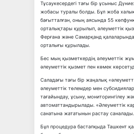
Тұсаукесердегі тағы бір ұсыныс Дүние
жобасы туралы болды. Бұл жоба халық
бағытталған, оның аясында 55 көпфун
орталықтары құрылып, әлеуметтік қыз
Ферғана және Самарқанд қалаларында 4 
орталығы құрылады.
Бес мың қызметкердің әлеуметтік жұм
әлеуметтік қызмет пен көмек көрсету
Саладағы тағы бір жаңалық «әлеуметті
әлеуметтік төлемдер мен субсидиялар
тағайындау, ұсыну, мониторингілеу жә
автоматтандырылады. «Әлеуметтік карт
санатына жататынын растау саналады.
Бұл процедура бастапқыда Ташкент қа