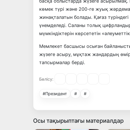
басқа облыстарда жүзеге асырылмақ. Н
көмек түрі және 200-ге жуық жәрдем
жинақталатын болады. Қағаз түріндег
үнемделеді. Саланы толық цифрландыр
мүмкіндіктерін көрсететін «әлеуметтік
Мемлекет басшысы осыған байланысты 
жүзеге асыру, мұқтаж жандардың өмір
тапсырмалар берді.
Бөлісу:
#Президент
#
#
Осы тақырыптағы материалдар