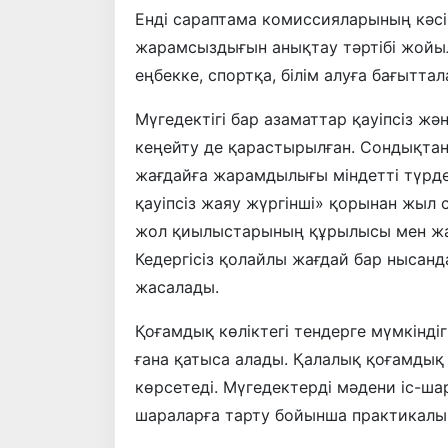
Енді сараптама комиссияларының кәсіп
жарамсыздығын анықтау тәртібі жойыл
еңбекке, спортқа, білім алуға бағыттал
Мүгедектігі бар азаматтар қауіпсіз жә
кеңейту де қарастырылған. Сондықта
жағдайға жарамдылығы міндетті түрде 
қауіпсіз жаяу жүргінші» қорынан жыл 
жол қиылыстарының құрылысы мен жабд
Кедергісіз қолайлы жағдай бар нысан
жасалады.
Қоғамдық көліктегі тендерге мүмкінді
ғана қатыса алады. Қалалық қоғамдық 
көрсетеді. Мүгедектерді мәдени іс-ша
шараларға тарту бойынша практикалы