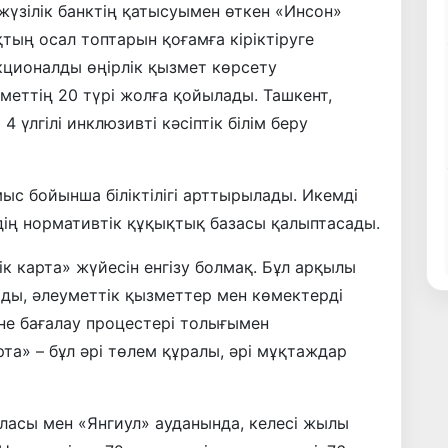
жүзілік банктің қатысуымен өткен «Инсон»
тың осал топтарын қоғамға кіріктіруге
кционалды өңірлік қызмет көрсету
меттің 20 түрі жолға қойылады. Ташкент,
үлгілі инклюзивті кәсіптік білім беру
ыс бойынша біліктілігі арттырылады. Икемді
дің нормативтік құқықтық базасы қалыптасады.
к карта» жүйесін енгізу болмақ. Бұл арқылы
ды, әлеуметтік қызметтер мен көмектерді
не бағалау процестері толығымен
а» – бұл әрі төлем құралы, әрі мұқтаждар
ласы мен «Янгиул» ауданында, келесі жылы