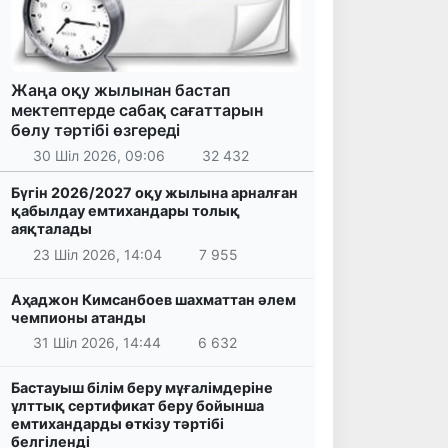
Жаңа оқу жылынан бастап
мектептерде сабақ сағаттарын
бөлу тәртібі өзгереді
30 Шіл 2026, 09:06
32 432
Бүгін 2026/2027 оқу жылына арналған
қабылдау емтихандары толық
аяқталады
23 Шіл 2026, 14:04
7 955
Аҳаджон Кимсанбоев шахматтан әлем
чемпионы атанды
31 Шіл 2026, 14:44
6 632
Бастауыш білім беру мұғалімдеріне
ұлттық сертификат беру бойынша
емтихандарды өткізу тәртібі
белгіленді