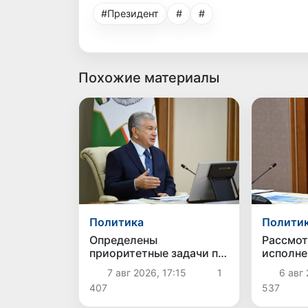
#Президент
#
#
Похожие материалы
Политика
Полити
Определены
Рассмот
приоритетные задачи по
исполне
развитию экосистемы
приорит
7 авг 2026, 17:15
1
6 авг 
искусственного
энергет
407
537
интеллекта