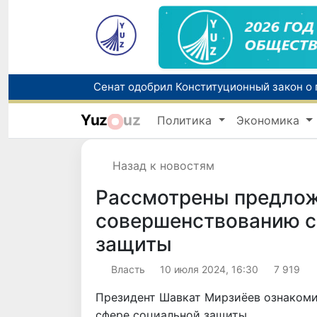
Yuz
uz
Политика
Экономика
В Узбекистане упростят назначение пен
Назад к новостям
Рассмотрены предлож
совершенствованию с
защиты
Власть
10 июля 2024, 16:30
7 919
Президент Шавкат Мирзиёев ознакоми
сфере социальной защиты.