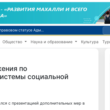
Сенат одобрил Конституционный закон о правовом статусе Администрации Президента Республики Узбекистан
В Ташкенте задержали подозреваемых в распространении крупной партии наркотиков
Общество
Наука и образование
Культура
Тур
сий по инвалидности
До 10 августа студенты могут исправить отклоненные заявления на перевод в государственные вузы
Страны Центральной Азии одобрили проект автоматизированного учета воды в бассейне Сырдарьи
ения по
истемы социальной
лся с презентацией дополнительных мер в