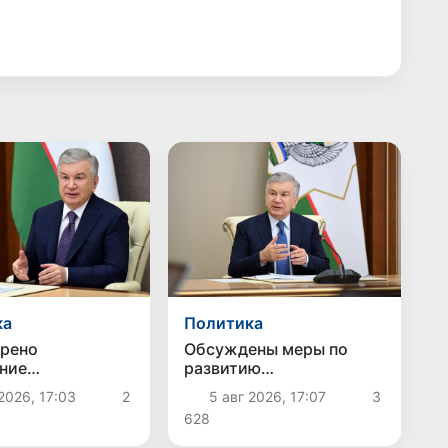
ка
Политика
рено
Обсуждены меры по
ние
развитию
етных задач в
животноводства и
2026, 17:03
2
5 авг 2026, 17:07
3
ической отрасли
птицеводства
628