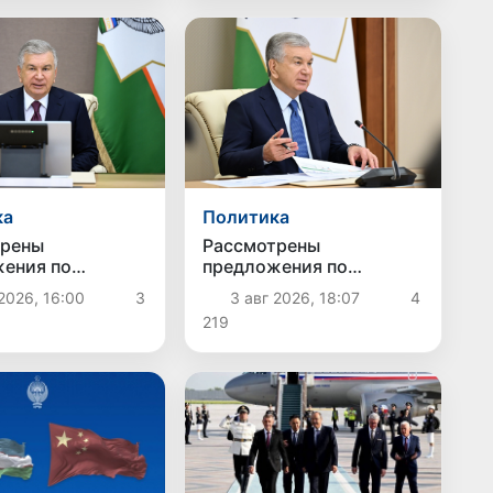
ка
Политика
трены
Рассмотрены
ения по
предложения по
енствованию
дальнейшему
2026, 16:00
3
3 авг 2026, 18:07
4
 оплаты труда
совершенствованию
219
ственных
системы социальной
их
защиты