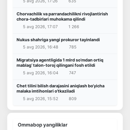
5 avg 2026, 17:26
635
Chorvachilik va parrandachilikni rivojlantirish
chora-tadbirlari muhokama qilindi
5 avg 2026, 17:07
1 266
Nukus shahriga yangi prokuror tayinlandi
5 avg 2026, 16:48
785
Migratsiya agentligida 1 mlrd so‘mdan ortiq
mablag‘ talon-toroj qilingani fosh etildi
5 avg 2026, 16:04
747
Chet tilini bilish darajasini aniqlash bo‘yicha
malaka imtihonlari o‘tkaziladi
5 avg 2026, 15:52
809
Ommabop yangiliklar