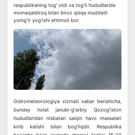
respublikaning togʻ oldi va togʻli hududlarida
momaqaldiroq bilan biroz qisqa muddatli
yomgʻir yogʻishi ehtimoli bor.
Gidrometeorologiya xizmati xabar berishicha,
bunday holat janubi-gʻarbiy Qozogʻiston
hududlaridan nisbatan salqin havo massalari
kirib kelishi bilan bogʻliqdir. Respublika
boʻyicha baʼzi joylarda shamol tezligi 15-20