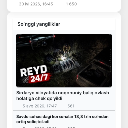
ko‘zda tutilmoqda
30 iyl 2026, 16:45
1 650
Soʻnggi yangiliklar
Sirdaryo viloyatida noqonuniy baliq ovlash
holatiga chek qo'yildi
5 avg 2026, 17:47
561
Savdo sohasidagi korxonalar 18,8 trln so‘mdan
ortiq soliq to‘ladi