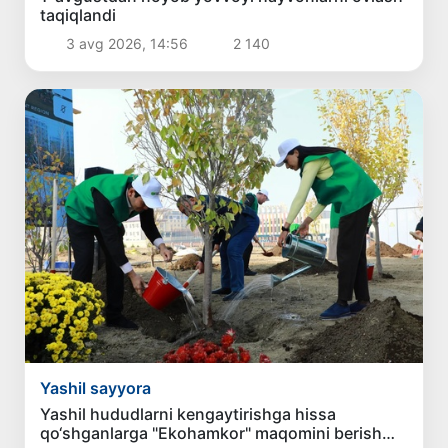
taqiqlandi
3 avg 2026, 14:56
2 140
Yashil sayyora
Yashil hududlarni kengaytirishga hissa
qo‘shganlarga "Ekohamkor" maqomini berish