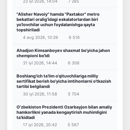
23 iyl 2026, 14:04
7 285
"Alisher Navoiy" hamda "Paxtakor" metro
bekatlari oralig‘idagi eskalatorlardan biri
yo‘lovchilar uchun foydalanishga qayta
topshiriladi
4 avg 2026, 10:29
6 516
Ahadjon Kimsanboyev shaxmat bo‘yicha jahon
chempioni bo‘ldi
31 iyl 2026, 14:44
6 306
Boshlang‘ich ta’lim o‘qituvchilariga milliy
sertifikat berish bo‘yicha imtihonlarni o‘tkazish
tartibi belgilandi
30 iyl 2026, 11:58
5 704
Oʻzbekiston Prezidenti Ozarbayjon bilan amaliy
hamkorlikni yanada kengaytirish muhimligini
taʼkidladi
17 iyl 2026, 20:42
5 567