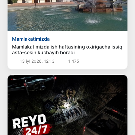
Mamlakatimizda
Mamlakatimizda ish haftasining oxirigacha issiq
asta-sekin kuchayib boradi
13 iyl 2026, 12:13
1 475