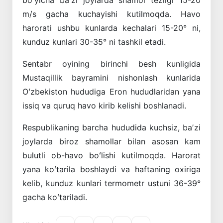
m/s gacha kuchayishi kutilmoqda. Havo
harorati ushbu kunlarda kechalari 15-20° ni,
kunduz kunlari 30-35° ni tashkil etadi.
Sentabr oyining birinchi besh kunligida
Mustaqillik bayramini nishonlash kunlarida
Oʻzbekiston hududiga Eron hududlaridan yana
issiq va quruq havo kirib kelishi boshlanadi.
Respublikaning barcha hududida kuchsiz, baʼzi
joylarda biroz shamollar bilan asosan kam
bulutli ob-havo boʻlishi kutilmoqda. Harorat
yana koʻtarila boshlaydi va haftaning oxiriga
kelib, kunduz kunlari termometr ustuni 36-39°
gacha koʻtariladi.