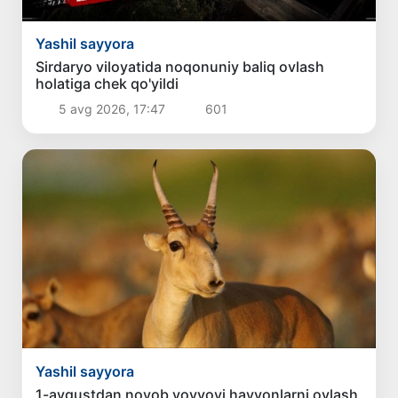
Yashil sayyora
Sirdaryo viloyatida noqonuniy baliq ovlash
holatiga chek qo'yildi
5 avg 2026, 17:47
601
Yashil sayyora
1-avgustdan noyob yovvoyi hayvonlarni ovlash