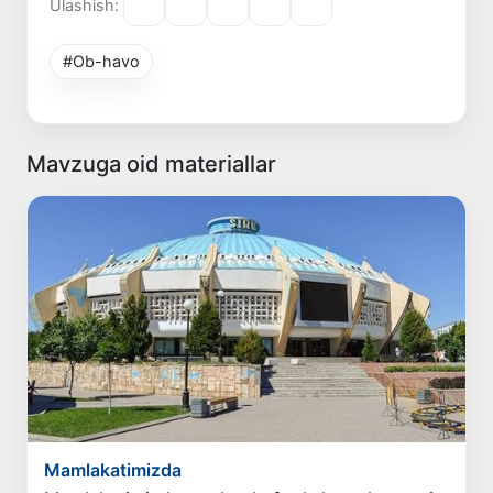
Ulashish:
#Ob-havo
Mavzuga oid materiallar
Mamlakatimizda