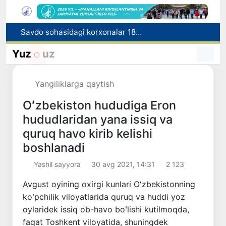
Savdo sohasidagi korxonalar 18,8 trln so‘mdan ortiq soliq to‘ladi
Nukus shahriga yangi prokuror tayinlandi
Yuz
uz
Migratsiya agentligida 1 mlrd so‘mdan ortiq mablag‘ talon-toroj qilingani fosh etildi
Chet tilini bilish darajasini aniqlash bo‘yicha malaka imtihonlari o‘tkaziladi
Sirdaryo viloyatida noqonuniy baliq ovlash holatiga chek qo'yildi
Yangiliklarga qaytish
Oʻzbekiston hududiga Eron
hududlaridan yana issiq va
quruq havo kirib kelishi
boshlanadi
Yashil sayyora
30 avg 2021, 14:31
2 123
Avgust oyining oxirgi kunlari Oʻzbekistonning
koʻpchilik viloyatlarida quruq va huddi yoz
oylaridek issiq ob-havo boʻlishi kutilmoqda,
faqat Toshkent viloyatida, shuningdek