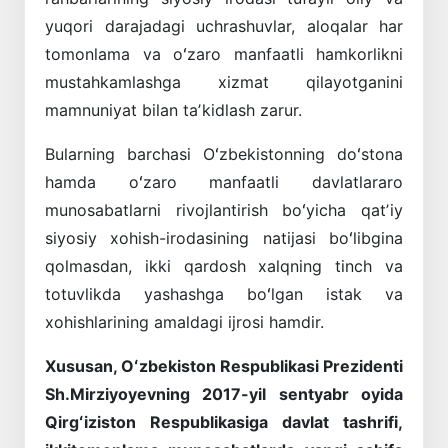
yuqori darajadagi uchrashuvlar, aloqalar har
tomonlama va oʻzaro manfaatli hamkorlikni
mustahkamlashga xizmat qilayotganini
mamnuniyat bilan taʼkidlash zarur.
Bularning barchasi Oʻzbekistonning doʻstona
hamda oʻzaro manfaatli davlatlararo
munosabatlarni rivojlantirish boʻyicha qatʼiy
siyosiy xohish-irodasining natijasi boʻlibgina
qolmasdan, ikki qardosh xalqning tinch va
totuvlikda yashashga boʻlgan istak va
xohishlarining amaldagi ijrosi hamdir.
Xususan, Oʻzbekiston Respublikasi Prezidenti
Sh.Mirziyoyevning 2017-yil sentyabr oyida
Qirgʻiziston Respublikasiga davlat tashrifi,