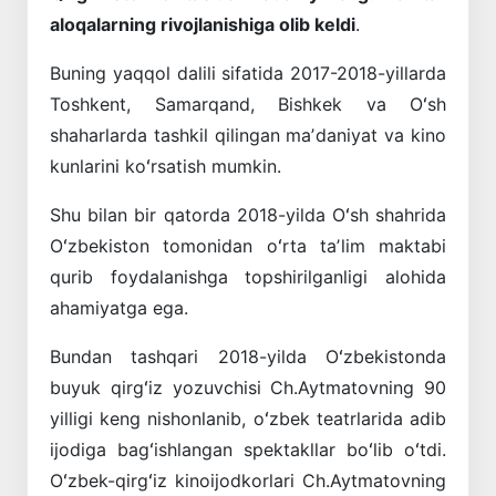
aloqalarning rivojlanishiga olib keldi
.
Buning yaqqol dalili sifatida 2017-2018-yillarda
Toshkent, Samarqand, Bishkek va Oʻsh
shaharlarda tashkil qilingan maʼdaniyat va kino
kunlarini koʻrsatish mumkin.
Shu bilan bir qatorda 2018-yilda Oʻsh shahrida
Oʻzbekiston tomonidan oʻrta taʼlim maktabi
qurib foydalanishga topshirilganligi alohida
ahamiyatga ega.
Bundan tashqari 2018-yilda Oʻzbekistonda
buyuk qirgʻiz yozuvchisi Ch.Aytmatovning 90
yilligi keng nishonlanib, oʻzbek teatrlarida adib
ijodiga bagʻishlangan spektakllar boʻlib oʻtdi.
Oʻzbek-qirgʻiz kinoijodkorlari Ch.Aytmatovning