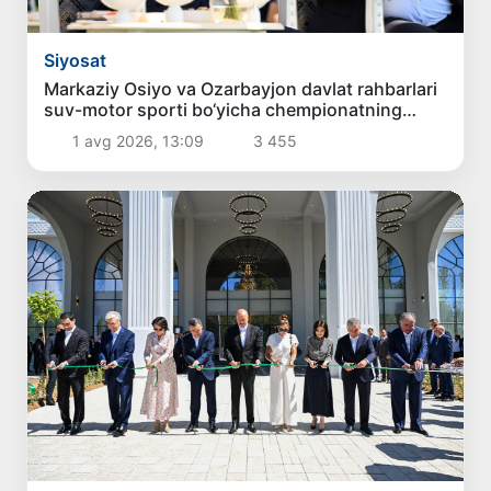
Siyosat
Markaziy Osiyo va Ozarbayjon davlat rahbarlari
suv-motor sporti bo‘yicha chempionatning
ochilishida ishtirok etdilar
1 avg 2026, 13:09
3 455