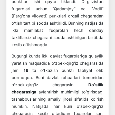
punktlari ishi qayta tiklandi. Qirgʻiziston
fuqarolari uchun “Qadamjoy” va “Vodil”
(Fargʻona viloyati) punktlari orqali chegaradan
oʻtish tartibi soddalashtirildi. Bunning natijasida
ikki mamlakat fuqarolari hech qanday
takliflarsiz chegarani soddalashtirilgan tartibda
kesib oʻtishmoqda.
Bugungi kunda ikki davlat fuqarolariga qulaylik
yaratish maqsadida oʻzbek-qirgʻiz chegarasida
jami
16
ta oʻtkazish punkti faoliyat olib
bormoqda. Buni davlat rahbarlari tomonidan
oʻzbek-qirgʻiz chegarasini
Doʻstlik
chegarasiga
aylantirish muhimligi toʻgʻrisdagi
tashabbuslarining amaliy ijrosi sifatida koʻrish
mumkin. Natijada har kuni oʻzbek-qirgʻiz
chegarasini kesib oʻtadigan fuqarolar soni