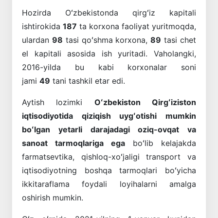
Hozirda Oʻzbekistonda qirgʻiz kapitali
ishtirokida
187
ta korxona faoliyat yuritmoqda,
ulardan
98
tasi qoʻshma korxona,
89
tasi chet
el kapitali asosida ish yuritadi. Vaholangki,
2016-yilda bu kabi korxonalar soni
jami
49
tani tashkil etar edi.
Aytish lozimki
Oʻzbekiston Qirgʻiziston
iqtisodiyotida qiziqish uygʻotishi mumkin
boʻlgan yetarli darajadagi oziq-ovqat va
sanoat tarmoqlariga ega
boʻlib kelajakda
farmatsevtika, qishloq-xoʻjaligi transport va
iqtisodiyotning boshqa tarmoqlari boʻyicha
ikkitaraflama foydali loyihalarni amalga
oshirish mumkin.