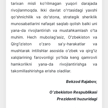
tarixan misli koʻrilmagan yuqori darajada
rivojlanmoqda. Ikki davlat oʻrtasidagi yaxshi
qoʻshnichilik va doʻstona, strategik sheriklik
munosabatlarini nafaqat saqlab qolish balki uni
yana-da rivojlantirish va mustahkamlash oʻta
muhim. Hech mubolagʻasiz, Oʻzbekiston va
Qirgʻiziston oʻzaro saʼy-harakatlar va
mushtarak intilishlar asosida oʻzbek va qirgʻiz
xalqlarining farovonligi yoʻlida keng qamrovli
hamkorlikni yana-da rivojlantirishga va
takomillashirishga erisha oladilar.
Bekzod Rajabov,
Oʻzbekiston Respublikasi
Prezidenti
h
uzuridagi