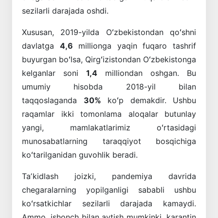
sezilarli darajada oshdi.
Xususan, 2019-yilda Oʻzbekistondan qoʻshni
davlatga
4,6
millionga yaqin fuqaro tashrif
buyurgan boʻlsa, Qirgʻizistondan Oʻzbekistonga
kelganlar soni
1,4
milliondan oshgan. Bu
umumiy hisobda 2018-yil bilan
taqqoslaganda
30%
koʻp demakdir. Ushbu
raqamlar ikki tomonlama aloqalar butunlay
yangi, mamlakatlarimiz oʻrtasidagi
munosabatlarning taraqqiyot bosqichiga
koʻtarilganidan guvohlik beradi.
Taʼkidlash joizki, pandemiya davrida
chegaralarning yopilganligi sababli ushbu
koʻrsatkichlar sezilarli darajada kamaydi.
Ammo, ishonch bilan aytish mumkinki, karantin