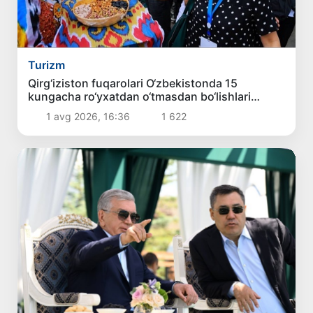
Turizm
Qirg‘iziston fuqarolari O‘zbekistonda 15
kungacha ro‘yxatdan o‘tmasdan bo‘lishlari
mumkin
1 avg 2026, 16:36
1 622