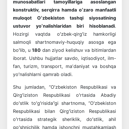
munosabatlari tamoyillariga asoslangan
konstruktiv, serqirra hamda oʻzaro manfaatli
muloqot Oʻzbekiston tashqi siyosatining
ustuvor yoʻnalishlaridan biri hisoblanadi
.
Hozirgi vaqtda oʻzbek-qirgʻiz hamkorligi
salmoqli shartnomaviy-huquqiy asosga ega
boʻlib, u
180
dan ziyod kelishuv va bitimlardan
iborat. Ushbu hujjatlar savdo, iqtisodiyot, ilm-
fan, turizm, transport, maʼdaniyat va boshqa
yoʻnalishlarni qamrab oladi.
Shu jumladan, “Oʻzbekiston Respublikasi va
Qirgʻiziston Respublikasi oʻrtasida Abadiy
doʻstlik toʻgʻrisida”gi shartnoma, “Oʻzbekiston
Respublikasi bilan Qirgʻiziston Respublikasi
oʻrtasida strategik sheriklik, doʻstlik, ahil
qoʻshnichilik hamda ishonchni mustahkamlash