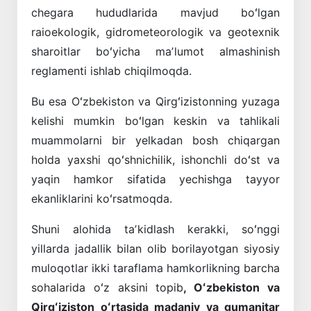
chegara hududlarida mavjud boʻlgan
raioekologik, gidrometeorologik va geotexnik
sharoitlar boʻyicha maʼlumot almashinish
reglamenti ishlab chiqilmoqda.
Bu esa Oʻzbekiston va Qirgʻizistonning yuzaga
kelishi mumkin boʻlgan keskin va tahlikali
muammolarni bir yelkadan bosh chiqargan
holda yaxshi qoʻshnichilik, ishonchli doʻst va
yaqin hamkor sifatida yechishga tayyor
ekanliklarini koʻrsatmoqda.
Shuni alohida taʼkidlash kerakki, soʻnggi
yillarda jadallik bilan olib borilayotgan siyosiy
muloqotlar ikki taraflama hamkorlikning barcha
sohalarida oʻz aksini topib
, Oʻzbekiston va
Qirgʻiziston oʻrtasida madaniy va gumanitar