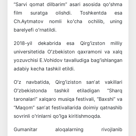
“Sarvi qomat dilbarim” asari asosida qoʻshma
film suratga olishdi. Toshkentda esa
Ch.Aytmatov nomli koʻcha ochilib, uning
barelyefi oʻrnatildi.
2018-yil dekabrida esa Qirgʻizston milliy
universitetida Oʻzbekiston qaxramoni va xalq
yozuvchisi E.Vohidov tavalludiga bagʻishlangan
adabiy kecha tashkil etildi.
Oʻz navbatida, Qirgʻiziston sanʼat vakillari
Oʻzbekistonda tashkil etiladigan “Sharq
taronalari” xalqaro musiqa festivali, “Baxshi” va
“Maqom” sanʼat festivallarida doimiy qatnashib
sovrinli oʻrinlarni qoʻlga kiritishmoqda.
Gumanitar aloqalarning rivojlanib