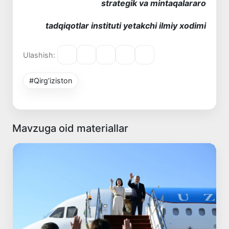
s
trategik va mintaqalararo
tadqiqotlar instituti yetakchi ilmiy xodimi
Ulashish:
#Qirg‘iziston
Mavzuga oid materiallar