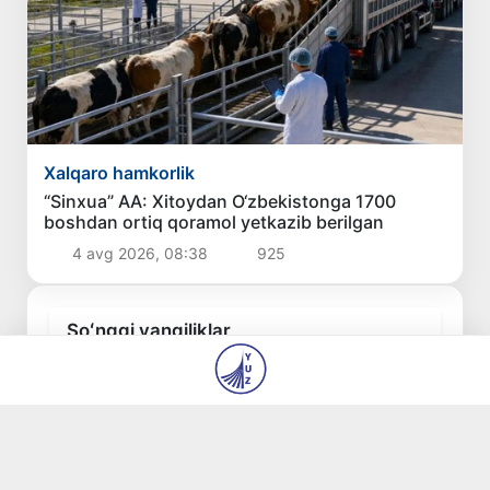
Xalqaro hamkorlik
“Sinxua” AA: Xitoydan O‘zbekistonga 1700
boshdan ortiq qoramol yetkazib berilgan
4 avg 2026, 08:38
925
Soʻnggi yangiliklar