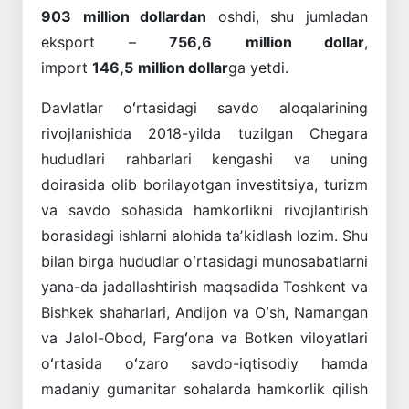
903
million dollardan
oshdi, shu jumladan
eksport –
756,6
million dollar
,
import
146,5
million dollar
ga yetdi.
Davlatlar oʻrtasidagi savdo aloqalarining
rivojlanishida 2018-yilda tuzilgan Chegara
hududlari rahbarlari kengashi va uning
doirasida olib borilayotgan investitsiya, turizm
va savdo sohasida hamkorlikni rivojlantirish
borasidagi ishlarni alohida taʼkidlash lozim. Shu
bilan birga hududlar oʻrtasidagi munosabatlarni
yana-da jadallashtirish maqsadida Toshkent va
Bishkek shaharlari, Andijon va Oʻsh, Namangan
va Jalol-Obod, Fargʻona va Botken viloyatlari
oʻrtasida oʻzaro savdo-iqtisodiy hamda
madaniy gumanitar sohalarda hamkorlik qilish