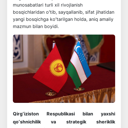
munosabatlari turli xil rivojlanish
bosqichlaridan oʻtib, sayqallanib, sifat jihatidan
yangi bosqichga koʻtarilgan holda, aniq amaliy
mazmun bilan boyidi.
Qirgʻiziston Respublikasi bilan yaxshi
qoʻshnichilik va strategik sheriklik