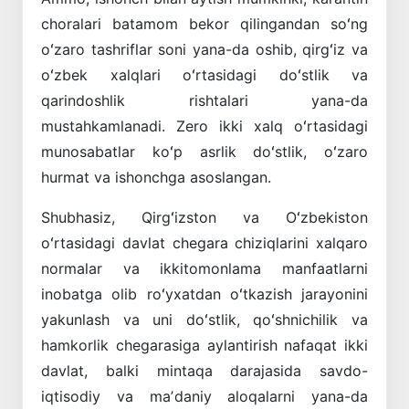
choralari batamom bekor qilingandan soʻng
oʻzaro tashriflar soni yana-da oshib, qirgʻiz va
oʻzbek xalqlari oʻrtasidagi doʻstlik va
qarindoshlik rishtalari yana-da
mustahkamlanadi. Zero ikki xalq oʻrtasidagi
munosabatlar koʻp asrlik doʻstlik, oʻzaro
hurmat va ishonchga asoslangan.
Shubhasiz, Qirgʻizston va Oʻzbekiston
oʻrtasidagi davlat chegara chiziqlarini xalqaro
normalar va ikkitomonlama manfaatlarni
inobatga olib roʻyxatdan oʻtkazish jarayonini
yakunlash va uni doʻstlik, qoʻshnichilik va
hamkorlik chegarasiga aylantirish nafaqat ikki
davlat, balki mintaqa darajasida savdo-
iqtisodiy va maʼdaniy aloqalarni yana-da