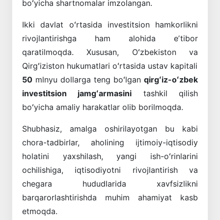
boʻyicha shartnomalar imzolangan.
Ikki davlat oʻrtasida investitsion hamkorlikni
rivojlantirishga ham alohida eʼtibor
qaratilmoqda. Xususan, Oʻzbekiston va
Qirgʻiziston hukumatlari oʻrtasida ustav kapitali
50
mlnyu dollarga teng boʻlgan
qirgʻiz-oʻzbek
investitsion jamgʻarmasini
tashkil qilish
boʻyicha amaliy harakatlar olib borilmoqda.
Shubhasiz, amalga oshirilayotgan bu kabi
chora-tadbirlar, aholining ijtimoiy-iqtisodiy
holatini yaxshilash, yangi ish-oʻrinlarini
ochilishiga, iqtisodiyotni rivojlantirish va
chegara hududlarida xavfsizlikni
barqarorlashtirishda muhim ahamiyat kasb
etmoqda.