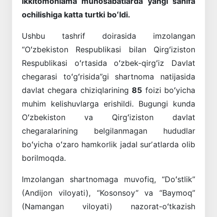
ikkitomonlama munosabatlarda yangi sahifa
ochilishiga katta turtki boʻldi.
Ushbu tashrif doirasida imzolangan
“Oʻzbekiston Respublikasi bilan Qirgʻiziston
Respublikasi oʻrtasida oʻzbek-qirgʻiz Davlat
chegarasi toʻgʻrisida”gi shartnoma natijasida
davlat chegara chiziqlarining
85
foizi boʻyicha
muhim kelishuvlarga erishildi. Bugungi kunda
Oʻzbekiston va Qirgʻiziston davlat
chegaralarining belgilanmagan hududlar
boʻyicha oʻzaro hamkorlik jadal surʼatlarda olib
borilmoqda.
Imzolangan shartnomaga muvofiq, “Doʻstlik”
(Andijon viloyati), “Kosonsoy” va “Baymoq”
(Namangan viloyati) nazorat-oʻtkazish