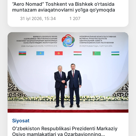
“Aero Nomad” Toshkent va Bishkek o‘rtasida
muntazam aviaqatnovlarni yo‘lga qo‘ymoqda
31 iyl 2026, 15:34
1 207
Siyosat
Oʻzbekiston Respublikasi Prezidenti Markaziy
Osiyo mamlakatlari va Ozarbayjonning