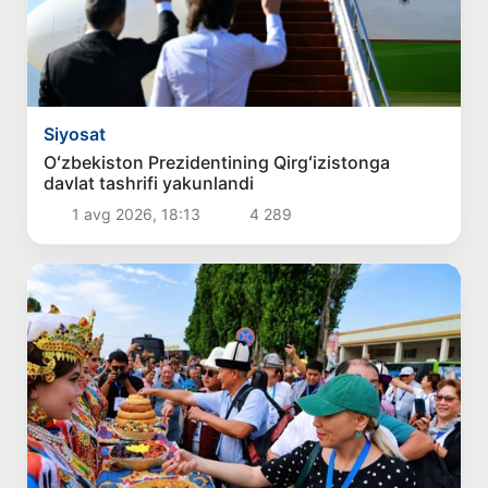
Siyosat
Oʻzbekiston Prezidentining Qirgʻizistonga
davlat tashrifi yakunlandi
1 avg 2026, 18:13
4 289