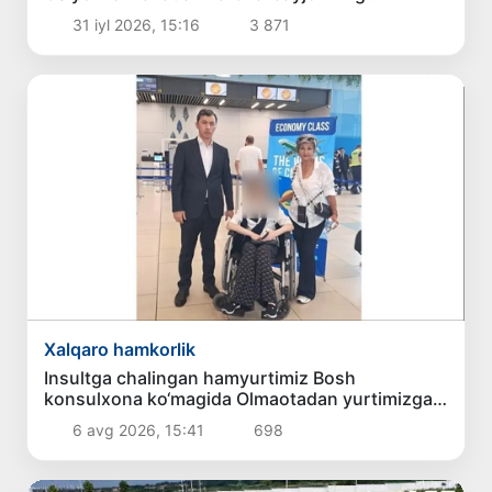
mintaqaviy hamkorligini rivojlantirish
31 iyl 2026, 15:16
3 871
istiqbollarini belgilab berdi
Xalqaro hamkorlik
Insultga chalingan hamyurtimiz Bosh
konsulxona ko‘magida Olmaotadan yurtimizga
qaytarildi
6 avg 2026, 15:41
698