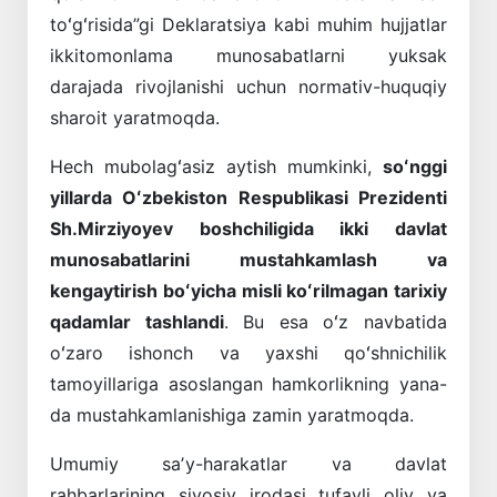
toʻgʻrisida”gi Deklaratsiya kabi muhim hujjatlar
ikkitomonlama munosabatlarni yuksak
darajada rivojlanishi uchun normativ-huquqiy
sharoit yaratmoqda.
Hech mubolagʻasiz aytish mumkinki,
soʻnggi
yillarda Oʻzbekiston Respublikasi Prezidenti
Sh.Mirziyoyev boshchiligida ikki davlat
munosabatlarini mustahkamlash va
kengaytirish boʻyicha misli koʻrilmagan tarixiy
qadamlar tashlandi
. Bu esa oʻz navbatida
oʻzaro ishonch va yaxshi qoʻshnichilik
tamoyillariga asoslangan hamkorlikning yana-
da mustahkamlanishiga zamin yaratmoqda.
Umumiy saʼy-harakatlar va davlat
rahbarlarining siyosiy irodasi tufayli oliy va