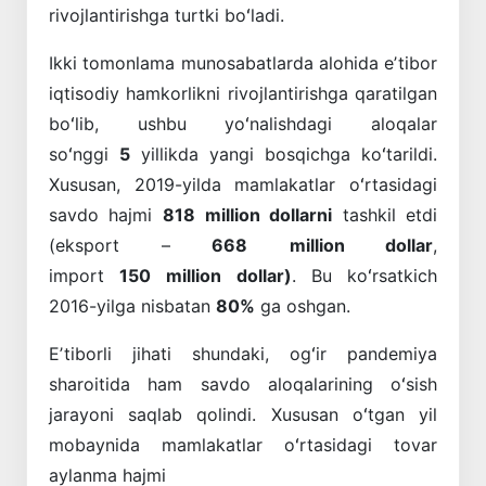
rivojlantirishga turtki boʻladi.
Ikki tomonlama munosabatlarda alohida eʼtibor
iqtisodiy hamkorlikni rivojlantirishga qaratilgan
boʻlib, ushbu yoʻnalishdagi aloqalar
soʻnggi
5
yillikda yangi bosqichga koʻtarildi.
Xususan, 2019-yilda mamlakatlar oʻrtasidagi
savdo hajmi
818
million dollarni
tashkil etdi
(eksport –
668
million dollar
,
import
150
million dollar)
. Bu koʻrsatkich
2016-yilga nisbatan
80%
ga oshgan.
Eʼtiborli jihati shundaki, ogʻir pandemiya
sharoitida ham savdo aloqalarining oʻsish
jarayoni saqlab qolindi. Xususan oʻtgan yil
mobaynida mamlakatlar oʻrtasidagi tovar
aylanma hajmi