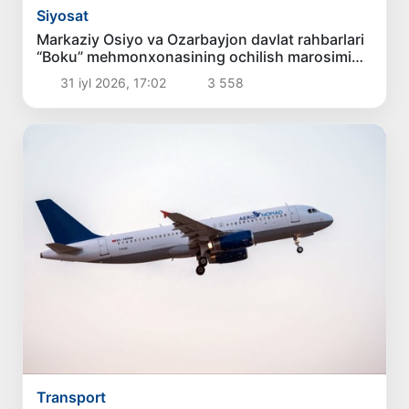
Siyosat
Markaziy Osiyo va Ozarbayjon davlat rahbarlari
“Boku” mehmonxonasining ochilish marosimida
ishtirok etdilar
31 iyl 2026, 17:02
3 558
Transport