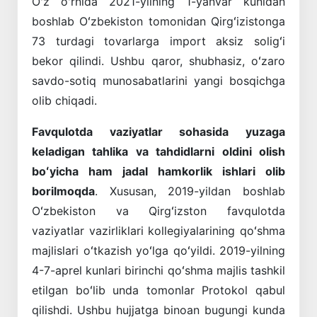
Oʻz oʻrnida 2021-yilning 1-yanvar kunidan
boshlab Oʻzbekiston tomonidan Qirgʻizistonga
73 turdagi tovarlarga import aksiz soligʻi
bekor qilindi. Ushbu qaror, shubhasiz, oʻzaro
savdo-sotiq munosabatlarini yangi bosqichga
olib chiqadi.
Favqulotda vaziyatlar sohasida yuzaga
keladigan tahlika va tahdidlarni oldini olish
boʻyicha ham jadal hamkorlik ishlari olib
borilmoqda
. Xususan, 2019-yildan boshlab
Oʻzbekiston va Qirgʻizston favqulotda
vaziyatlar vazirliklari kollegiyalarining qoʻshma
majlislari oʻtkazish yoʻlga qoʻyildi. 2019-yilning
4-7-aprel kunlari birinchi qoʻshma majlis tashkil
etilgan boʻlib unda tomonlar Protokol qabul
qilishdi. Ushbu hujjatga binoan bugungi kunda