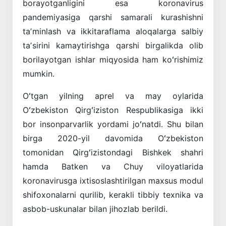
borayotganligini esa koronavirus
pandemiyasiga qarshi samarali kurashishni
taʼminlash va ikkitaraflama aloqalarga salbiy
taʼsirini kamaytirishga qarshi birgalikda olib
borilayotgan ishlar miqyosida ham koʻrishimiz
mumkin.
Oʻtgan yilning aprel va may oylarida
Oʻzbekiston Qirgʻiziston Respublikasiga ikki
bor insonparvarlik yordami joʻnatdi. Shu bilan
birga 2020-yil davomida Oʻzbekiston
tomonidan Qirgʻizistondagi Bishkek shahri
hamda Batken va Chuy viloyatlarida
koronavirusga ixtisoslashtirilgan maxsus modul
shifoxonalarni qurilib, kerakli tibbiy texnika va
asbob-uskunalar bilan jihozlab berildi.