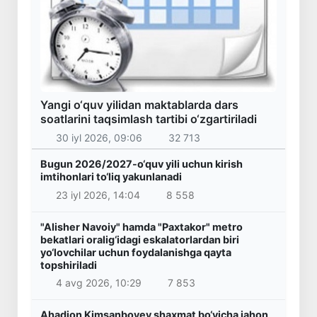
Yangi o‘quv yilidan maktablarda dars
soatlarini taqsimlash tartibi o‘zgartiriladi
30 iyl 2026, 09:06
32 713
Bugun 2026/2027-o‘quv yili uchun kirish
imtihonlari to‘liq yakunlanadi
23 iyl 2026, 14:04
8 558
"Alisher Navoiy" hamda "Paxtakor" metro
bekatlari oralig‘idagi eskalatorlardan biri
yo‘lovchilar uchun foydalanishga qayta
topshiriladi
4 avg 2026, 10:29
7 853
Ahadjon Kimsanboyev shaxmat bo‘yicha jahon