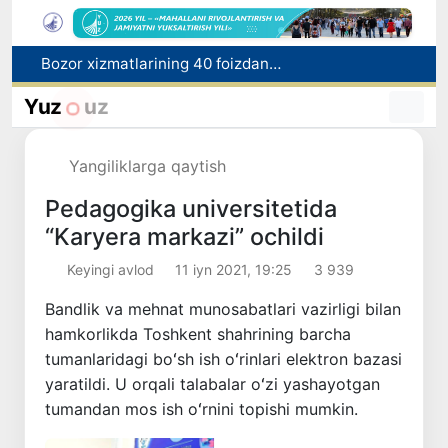
Bozor xizmatlarining 40 foizdan ortig‘i poytaxt hissasiga to‘g‘ri kelmoqda
“Men tanigan O‘zbekiston!”
Yuz
uz
Adolat, xolislik, rostlik va halollik muhitini yaratishga qaratilgan yangi qonun tafsiloti
O'zbekistonda zilzila sodir bo'ldi
Yangiliklarga qaytish
Xorvatiyada yuk va yo‘lovchi poyezdlarining to‘qnashib ketishi oqibatida 24 kishi jabrlandi
Pedagogika universitetida
“Karyera markazi” ochildi
Keyingi avlod
11 iyn 2021, 19:25
3 939
Bandlik va mehnat munosabatlari vazirligi bilan
hamkorlikda Toshkent shahrining barcha
tumanlaridagi boʻsh ish oʻrinlari elektron bazasi
yaratildi. U orqali talabalar oʻzi yashayotgan
tumandan mos ish oʻrnini topishi mumkin.