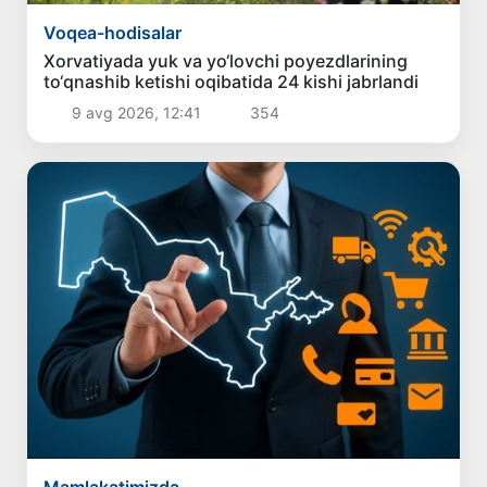
Voqea-hodisalar
Xorvatiyada yuk va yo‘lovchi poyezdlarining
to‘qnashib ketishi oqibatida 24 kishi jabrlandi
9 avg 2026, 12:41
354
Mamlakatimizda