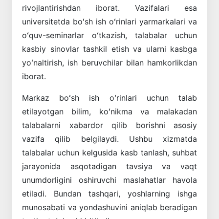
rivojlantirishdan iborat. Vazifalari esa
universitetda boʻsh ish oʻrinlari yarmarkalari va
oʻquv-seminarlar oʻtkazish, talabalar uchun
kasbiy sinovlar tashkil etish va ularni kasbga
yoʻnaltirish, ish beruvchilar bilan hamkorlikdan
iborat.
Markaz boʻsh ish oʻrinlari uchun talab
etilayotgan bilim, koʻnikma va malakadan
talabalarni xabardor qilib borishni asosiy
vazifa qilib belgilaydi. Ushbu xizmatda
talabalar uchun kelgusida kasb tanlash, suhbat
jarayonida asqotadigan tavsiya va vaqt
unumdorligini oshiruvchi maslahatlar havola
etiladi. Bundan tashqari, yoshlarning ishga
munosabati va yondashuvini aniqlab beradigan