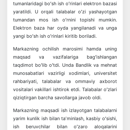
tumanlaridagi boʻsh ish oʻrinlari elektron bazasi
yaratildi. U orqali talabalar oʻzi yashayotgan
tumandan mos ish oʻrnini topishi mumkin.
Elektron baza har oyda yangilanadi va unga
yangi boʻsh ish oʻrinlari kiritib boriladi.
Markazning ochilish marosimi hamda uning
maqsad va vazifalariga bagʻishlangan
taqdimot boʻlib oʻtdi. Unda Bandlik va mehnat
munosabatlari vazirligi xodimlari, universitet
rahbariyati, talabalar va ommaviy axborot
vositalari vakillari ishtirok etdi. Talabalar oʻzlari
qiziqtirgan barcha savollarga javob oldi.
Markazning maqsadi ish izlayotgan talabalarni
yarim kunlik ish bilan taʼminlash, kasbiy oʻsishi,
ish beruvchilar bilan oʻzaro aloqalarini