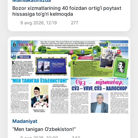
Bozor xizmatlarining 40 foizdan ortig‘i poytaxt
hissasiga to‘g‘ri kelmoqda
9 avg 2026, 12:19
277
Madaniyat
“Men tanigan O‘zbekiston!”
9 avg 2026, 10:09
343