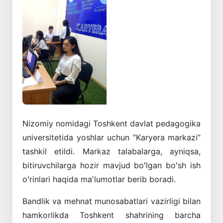
Oldingi
Keyingi
Nizomiy nomidagi Toshkent davlat pedagogika
universitetida yoshlar uchun “Karyera markazi”
tashkil etildi. Markaz talabalarga, ayniqsa,
bitiruvchilarga hozir mavjud boʻlgan boʻsh ish
oʻrinlari haqida maʼlumotlar berib boradi.
Bandlik va mehnat munosabatlari vazirligi bilan
hamkorlikda Toshkent shahrining barcha