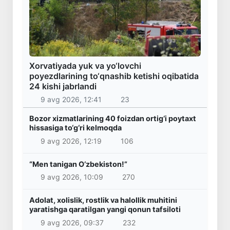
Xorvatiyada yuk va yo‘lovchi
poyezdlarining to‘qnashib ketishi oqibatida
24 kishi jabrlandi
9 avg 2026, 12:41
23
Bozor xizmatlarining 40 foizdan ortig‘i poytaxt
hissasiga to‘g‘ri kelmoqda
9 avg 2026, 12:19
106
“Men tanigan O‘zbekiston!”
9 avg 2026, 10:09
270
Adolat, xolislik, rostlik va halollik muhitini
yaratishga qaratilgan yangi qonun tafsiloti
9 avg 2026, 09:37
232