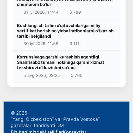
chempioni bo‘ldi
31 iyl 2026, 14:44
6 789
Boshlang‘ich ta’lim o‘qituvchilariga milliy
sertifikat berish bo‘yicha imtihonlarni o‘tkazish
tartibi belgilandi
30 iyl 2026, 11:58
6 111
Korrupsiyaga qarshi kurashish agentligi
Shahrisabz tumani hokimiga qarshi xizmat
tekshiruvi o‘tkazishni so‘radi
5 avg 2026, 09:25
5 760
© 2026
“Yangi Oʻzbekiston” va “Pravda Vostoka”
gazetalari tahririyati DM
Biz haqimizda
Mualliflar
Kontaktlar