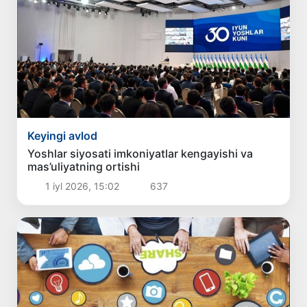
Keyingi avlod
Yoshlar siyosati imkoniyatlar kengayishi va
mas’uliyatning ortishi
1 iyl 2026, 15:02
637