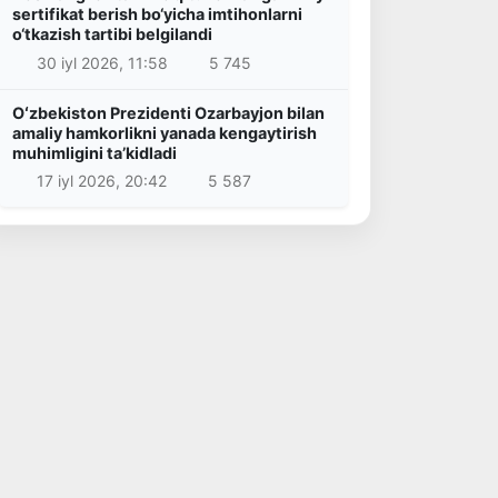
sertifikat berish bo‘yicha imtihonlarni
o‘tkazish tartibi belgilandi
30 iyl 2026, 11:58
5 745
Oʻzbekiston Prezidenti Ozarbayjon bilan
amaliy hamkorlikni yanada kengaytirish
muhimligini taʼkidladi
17 iyl 2026, 20:42
5 587