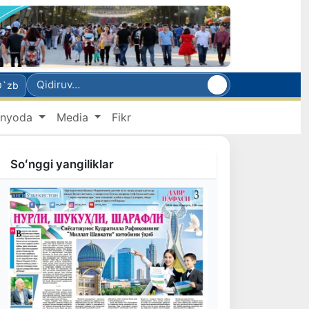
O`zb
nyoda
Media
Fikr
Soʻnggi yangiliklar