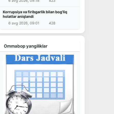
6 avg 2026, 09:18
423
Korrupsiya va firibgarlik bilan bog‘liq
holatlar aniqlandi
6 avg 2026, 09:01
428
Ommabop yangiliklar