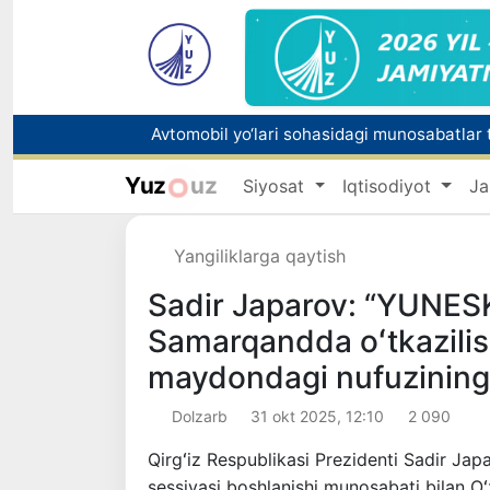
Avtomobil yo‘lari sohasidagi munosabatlar t
Yuz
uz
Siyosat
Iqtisodiyot
Ja
Olmaliqdagi Mis boyitish fabrikasida magist
Yangiliklarga qaytish
Nurli, shukuhli, sharafli
Sadir Japarov: “YUNES
Samarqandda oʻtkazilis
maydondagi nufuzining y
Dolzarb
31 okt 2025, 12:10
2 090
Qirgʻiz Respublikasi Prezidenti Sadir J
sessiyasi boshlanishi munosabati bilan O