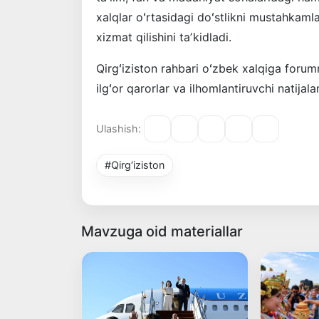
xalqlar oʻrtasidagi doʻstlikni mustahkam
xizmat qilishini taʼkidladi.
Qirgʻiziston rahbari oʻzbek xalqiga forum
ilgʻor qarorlar va ilhomlantiruvchi natijalar
Ulashish:
#Qirg‘iziston
Mavzuga oid materiallar