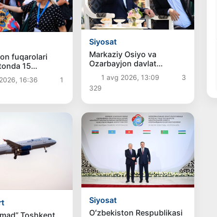
Siyosat
Markaziy Osiyo va
ton fuqarolari
Ozarbayjon davlat
tonda 15
rahbarlari suv-motor
a ro‘yxatdan
1 avg 2026, 13:09
3
2026, 16:36
1
sporti bo‘yicha
 bo‘lishlari
329
chempionatning
ochilishida ishtirok etdilar
Siyosat
rt
Oʻzbekiston Respublikasi
omad” Toshkent