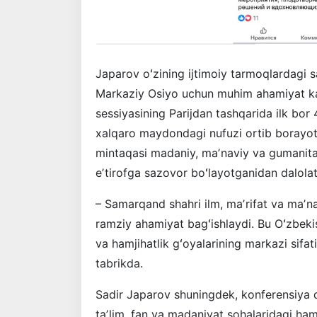
Japarov oʻzining ijtimoiy tarmoqlardagi 
Markaziy Osiyo uchun muhim ahamiyat kas
sessiyasining Parijdan tashqarida ilk bor 
xalqaro maydondagi nufuzi ortib borayo
mintaqasi madaniy, maʼnaviy va gumanitar
eʼtirofga sazovor boʻlayotganidan dalolat
– Samarqand shahri ilm, maʼrifat va maʼna
ramziy ahamiyat bagʻishlaydi. Bu Oʻzbekist
va hamjihatlik gʻoyalarining markazi sifat
tabrikda.
Sadir Japarov shuningdek, konferensiya do
taʼlim, fan va madaniyat sohalaridagi ham