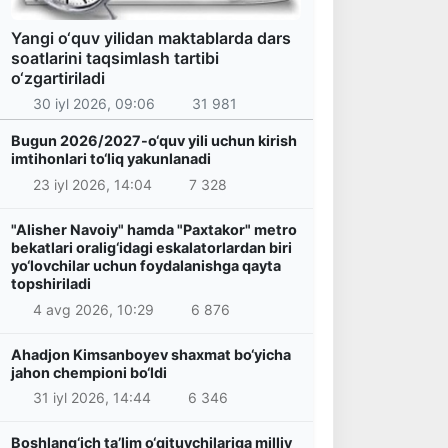
Yangi o‘quv yilidan maktablarda dars
soatlarini taqsimlash tartibi
o‘zgartiriladi
30 iyl 2026, 09:06
31 981
Bugun 2026/2027-o‘quv yili uchun kirish
imtihonlari to‘liq yakunlanadi
23 iyl 2026, 14:04
7 328
"Alisher Navoiy" hamda "Paxtakor" metro
bekatlari oralig‘idagi eskalatorlardan biri
yo‘lovchilar uchun foydalanishga qayta
topshiriladi
4 avg 2026, 10:29
6 876
Ahadjon Kimsanboyev shaxmat bo‘yicha
jahon chempioni bo‘ldi
31 iyl 2026, 14:44
6 346
Boshlang‘ich ta’lim o‘qituvchilariga milliy