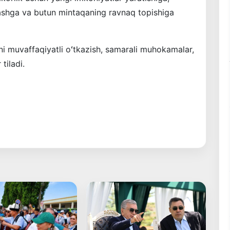
lashga va butun mintaqaning ravnaq topishiga
ni muvaffaqiyatli oʻtkazish, samarali muhokamalar,
 tiladi.