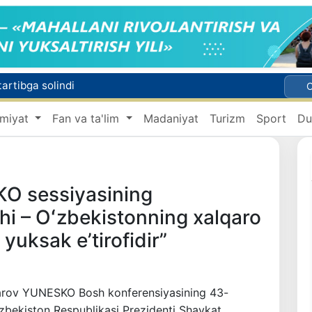
artibga solindi
Raqobat qo‘mitasi aralashuvi bilan tadbirkordan gaz uchun asossiz undirilgan to‘lov qaytarilishi ta’minlandi
miyat
Fan va ta'lim
Madaniyat
Turizm
Sport
Du
Brent neftining narxi 13-iyuldan beri ilk bor 1 barrel uchun 79 dollardan pastladi
ral quvur yorildi
KO sessiyasining
hi – Oʻzbekistonning xalqaro
uksak eʼtirofidir”
aparov YUNESKO Bosh konferensiyasining 43-
ʻzbekiston Respublikasi Prezidenti Shavkat