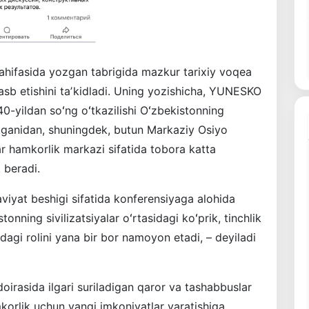
sahifasida yozgan tabrigida mazkur tarixiy voqea
b etishini taʼkidladi. Uning yozishicha, YUNESKO
40-yildan soʻng oʻtkazilishi Oʻzbekistonning
tganidan, shuningdek, butun Markaziy Osiyo
 hamkorlik markazi sifatida tobora katta
 beradi.
viyat beshigi sifatida konferensiyaga alohida
onning sivilizatsiyalar oʻrtasidagi koʻprik, tinchlik
idagi rolini yana bir bor namoyon etadi, – deyiladi
irasida ilgari suriladigan qaror va tashabbuslar
korlik uchun yangi imkoniyatlar yaratishiga,