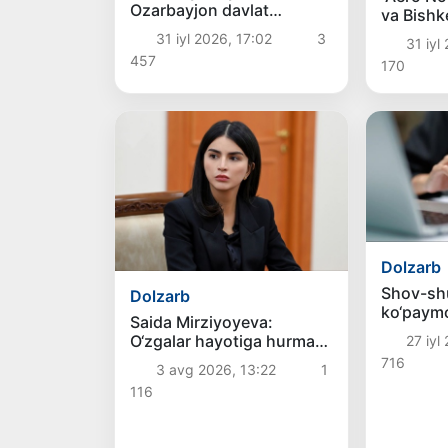
Ozarbayjon davlat
va Bishk
rahbarlari “Boku”
muntaz
31 iyl 2026, 17:02
3
31 iyl
mehmonxonasining
aviaqatn
457
170
ochilish marosimida
qo‘ymoq
ishtirok etdilar
Dolzarb
Shov-shu
Dolzarb
ko‘paymo
Saida Mirziyoyeva:
O‘zgalar hayotiga hurmat
27 iyl
bolalikdan boshlanadi
716
3 avg 2026, 13:22
1
116