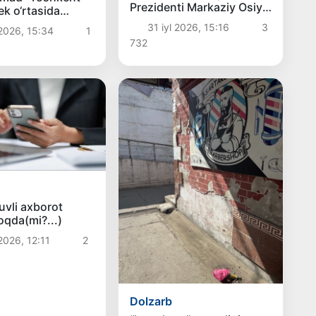
Prezidenti Markaziy Osiyo
ek o‘rtasida
mamlakatlari va
am
31 iyl 2026, 15:16
3
 2026, 15:34
1
Ozarbayjonning
ovlarni yo‘lga
732
mintaqaviy hamkorligini
da
rivojlantirish istiqbollarini
belgilab berdi
vli axborot
qda(mi?...)
 2026, 12:11
2
Dolzarb