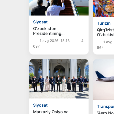
Siyosat
Turizm
Oʻzbekiston
Qirg‘izis
Prezidentining
O‘zbekis
Qirgʻizistonga davlat
kungach
1 avg 2026, 18:13
4
1 avg 
tashrifi yakunlandi
o‘tmasdan
097
564
mumkin
Siyosat
Transpo
Markaziy Osiyo va
“Aero N