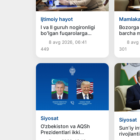
Ijtimoiy hayot
Mamlaka
I va II guruh nogironligi
Bozorga 
boʻlgan fuqarolarga
barcha m
pensiya proaktiv tarzda
xavfsiz b
8 avg 2026, 06:41
8 avg
tayinlanadi
449
301
Siyosat
Siyosat
O‘zbekiston va AQSh
Sunʼiy in
Prezidentlari ikki
rivojlant
tomonlama
ustuvor 