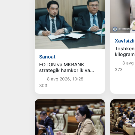
Xavfsizli
Toshken
kilogram
Sanoat
giyohvan
8 avg
FOTON va MKBANK
vositala
373
strategik hamkorlik va
usulida t
bo‘lib to‘lash shartlari!
qoʻyildi
8 avg 2026, 10:28
303