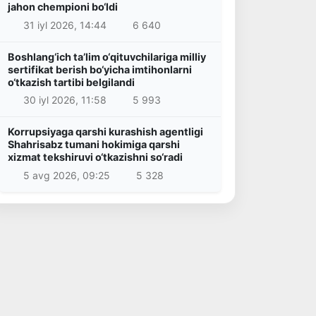
jahon chempioni bo‘ldi
31 iyl 2026, 14:44
6 640
Boshlang‘ich ta’lim o‘qituvchilariga milliy
sertifikat berish bo‘yicha imtihonlarni
o‘tkazish tartibi belgilandi
30 iyl 2026, 11:58
5 993
Korrupsiyaga qarshi kurashish agentligi
Shahrisabz tumani hokimiga qarshi
xizmat tekshiruvi o‘tkazishni so‘radi
5 avg 2026, 09:25
5 328