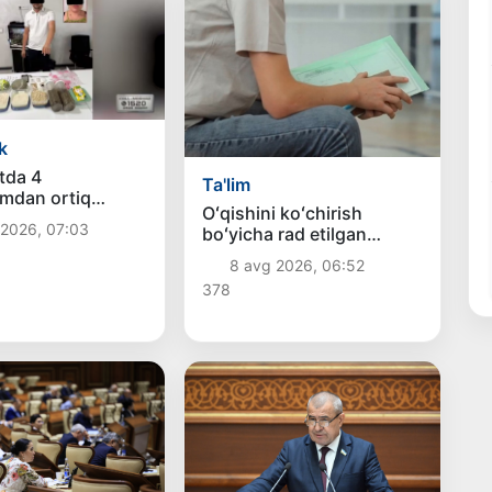
k
tda 4
Ta'lim
mdan ortiq
Oʻqishini koʻchirish
dlik
 2026, 07:03
boʻyicha rad etilgan
rining “zakladka”
arizalarni 10 avgustga
arqatilishiga chek
8 avg 2026, 06:52
qadar tahrirlash mumkin
378