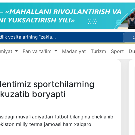
Toshkentda 4 kilogrammdan ortiq giyohvandlik vositalarining “zakladka” usulida tarqatilishiga chek qoʻyildi
Oʻqishini koʻchirish boʻyicha rad etilgan arizalarni 10 avgustga qadar tahrirlash mumkin
miyat
Fan va ta'lim
Madaniyat
Turizm
Sport
Du
I va II guruh nogironligi boʻlgan fuqarolarga pensiya proaktiv tarzda tayinlanadi
xavfsiz boʻlishi shart
lib to‘lash shartlari!
entimiz sportchilarning
n kuzatib boryapti
idagi muvaffaqiyatlari futbol bilangina cheklanib
kiston milliy terma jamoasi ham xalqaro