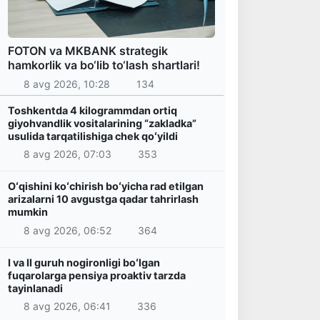
FOTON va MKBANK strategik
hamkorlik va bo‘lib to‘lash shartlari!
8 avg 2026, 10:28
134
Toshkentda 4 kilogrammdan ortiq
giyohvandlik vositalarining “zakladka”
usulida tarqatilishiga chek qoʻyildi
8 avg 2026, 07:03
353
Oʻqishini koʻchirish boʻyicha rad etilgan
arizalarni 10 avgustga qadar tahrirlash
mumkin
8 avg 2026, 06:52
364
I va II guruh nogironligi boʻlgan
fuqarolarga pensiya proaktiv tarzda
tayinlanadi
8 avg 2026, 06:41
336