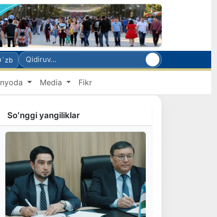
O`zb
nyoda
Media
Fikr
Soʻnggi yangiliklar