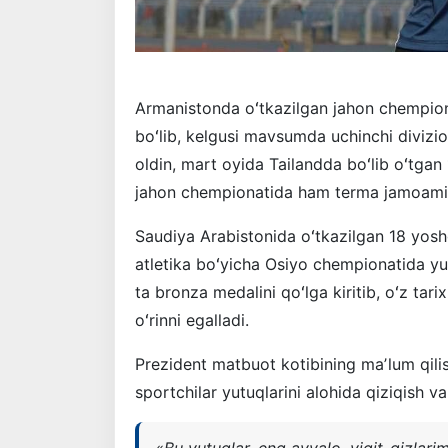
Armanistonda oʻtkazilgan jahon chempiona
boʻlib, kelgusi mavsumda uchinchi divizio
oldin, mart oyida Tailandda boʻlib oʻtgan
jahon chempionatida ham terma jamoami
Saudiya Arabistonida oʻtkazilgan 18 yosh
atletika boʻyicha Osiyo chempionatida yu
ta bronza medalini qoʻlga kiritib, oʻz ta
oʻrinni egalladi.
Prezident matbuot kotibining maʼlum qili
sportchilar yutuqlarini alohida qiziqish va