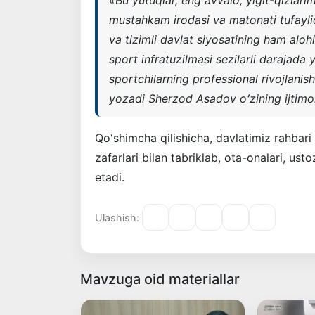
«
Bu yutuqlar, eng avvalo, yigit-qizlari
mustahkam irodasi va matonati tufaylid
va tizimli davlat siyosatining ham alohi
sport infratuzilmasi sezilarli darajada
sportchilarning professional rivojlanis
yozadi Sherzod Asadov oʻzining ijtimo
Qoʻshimcha qilishicha, davlatimiz rahbari
zafarlari bilan tabriklab, ota-onalari, us
etadi.
Ulashish:
Mavzuga oid materiallar