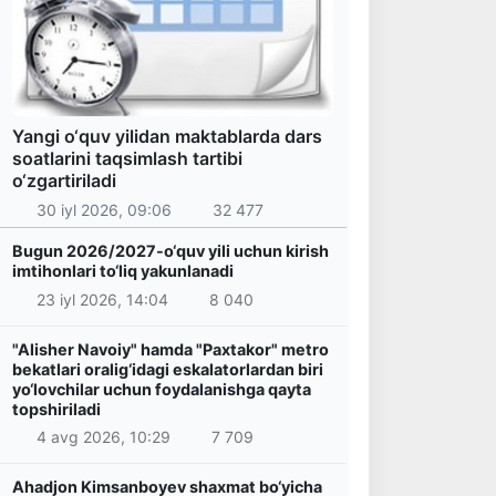
Yangi o‘quv yilidan maktablarda dars
soatlarini taqsimlash tartibi
o‘zgartiriladi
30 iyl 2026, 09:06
32 477
Bugun 2026/2027-o‘quv yili uchun kirish
imtihonlari to‘liq yakunlanadi
23 iyl 2026, 14:04
8 040
"Alisher Navoiy" hamda "Paxtakor" metro
bekatlari oralig‘idagi eskalatorlardan biri
yo‘lovchilar uchun foydalanishga qayta
topshiriladi
4 avg 2026, 10:29
7 709
Ahadjon Kimsanboyev shaxmat bo‘yicha