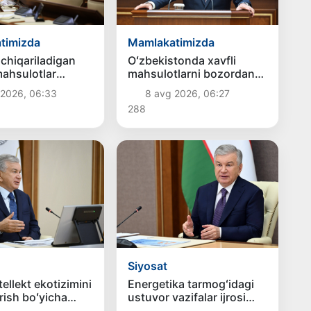
timizda
Mamlakatimizda
chiqariladigan
Oʻzbekistonda xavfli
ahsulotlar
mahsulotlarni bozordan
oʻlishi shart
chiqarib olishning
 2026, 06:33
8 avg 2026, 06:27
huquqiy mexanizmi
288
belgilanadi
Siyosat
tellekt ekotizimini
Energetika tarmogʻidagi
irish boʻyicha
ustuvor vazifalar ijrosi
vazifalar
koʻrib chiqildi