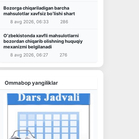
Bozorga chiqariladigan barcha
mahsulotlar xavfsiz boʻlishi shart
8 avg 2026, 06:33
286
Oʻzbekistonda xavfli mahsulotlarni
bozordan chiqarib olishning huquqiy
mexanizmi belgilanadi
8 avg 2026, 06:27
276
Ommabop yangiliklar