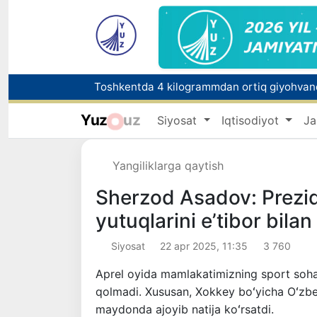
Yuz
uz
Siyosat
Iqtisodiyot
Ja
Bozorga chiqariladigan barcha mahsulotlar 
Yangiliklarga qaytish
FOTON va MKBANK strategik hamkorlik va bo‘
Sherzod Asadov: Prezid
yutuqlarini eʼtibor bila
Siyosat
22 apr 2025, 11:35
3 760
Aprel oyida mamlakatimizning sport sohas
qolmadi. Xususan, Xokkey boʻyicha Oʻzbe
maydonda ajoyib natija koʻrsatdi.