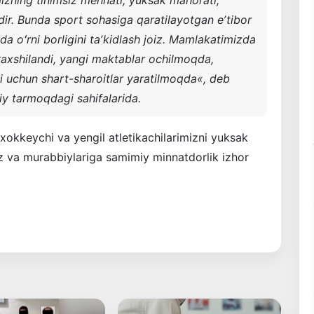
mizning tinimsiz mehnati, yuksak mahorati,
ir. Bunda sport sohasiga qaratilayotgan eʼtibor
da oʻrni borligini taʼkidlash joiz. Mamlakatimizda
 yaxshilandi, yangi maktablar ochilmoqda,
hi uchun shart-sharoitlar yaratilmoqda
«, deb
iy tarmoqdagi sahifalarida.
 xokkeychi va yengil atletikachilarimizni yuksak
toz va murabbiylariga samimiy minnatdorlik izhor