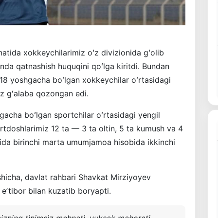
tida xokkeychilarimiz oʻz divizionida gʻolib
nda qatnashish huquqini qoʻlga kiritdi. Bundan
 18 yoshgacha boʻlgan xokkeychilar oʻrtasidagi
z gʻalaba qozongan edi.
gacha boʻlgan sportchilar oʻrtasidagi yengil
rtdoshlarimiz 12 ta — 3 ta oltin, 5 ta kumush va 4
rixida birinchi marta umumjamoa hisobida ikkinchi
shicha, davlat rahbari Shavkat Mirziyoyev
 eʼtibor bilan kuzatib boryapti.