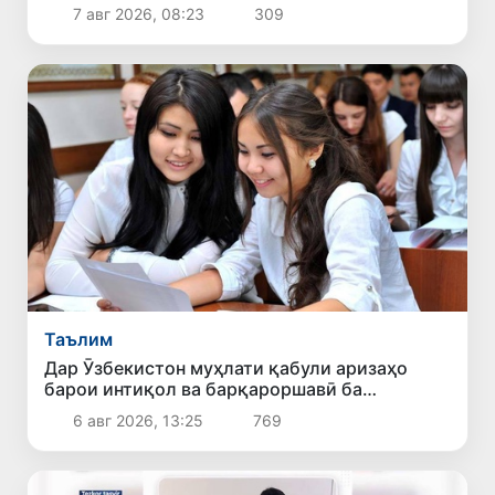
Остона роҳ ёфт
7 авг 2026, 08:23
309
Таълим
Дар Ӯзбекистон муҳлати қабули аризаҳо
барои интиқол ва барқароршавӣ ба
донишгоҳҳои ғайридавлатӣ то 10 август
6 авг 2026, 13:25
769
дароз карда шуд