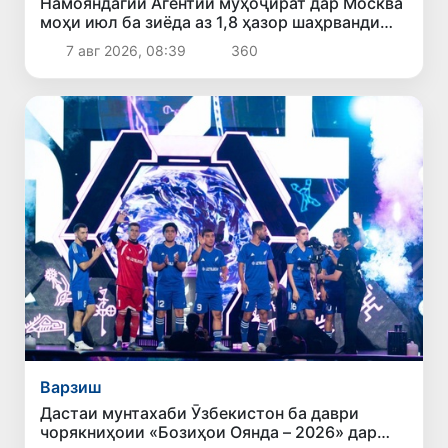
Намояндагии Агентии муҳоҷират дар Москва
моҳи июл ба зиёда аз 1,8 ҳазор шаҳрванди
Ӯзбекистон кумак расонд
7 авг 2026, 08:39
360
Варзиш
Дастаи мунтахаби Ӯзбекистон ба даври
чорякниҳоии «Бозиҳои Оянда – 2026» дар