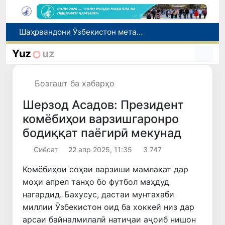
Намояндагии Агентии муҳоҷират дар Москва моҳи июл ба зиёда аз 1,8 ҳазор шаҳрванди Ӯзбекистон кумак расонд
Дастаи мунтахаби Ӯзбекистон ба даври чорякниҳоии «Бозиҳои Оянда – 2026» дар Остона роҳ ёфт
Yuz
uz
Дар вилояти Самарқанд ва шаҳри Тошканд ҳолатҳои фасод ва қаллобӣ ошкор гардид
Тошканд ба баргузории чемпионати Осиё оид ба вазнабардорӣ омодагӣ мебинад
Бозгашт ба хабарҳо
Шаҳрвандони Ӯзбекистон метавонанд дар доираи барномаи H-2A ба корҳои мавсимии кишоварзӣ дар ИМА сафарбар шаванд
Шерзод Асадов: Президент
комёбиҳои варзишгаронро
бодиққат паёгирӣ мекунад
Сиёсат
22 апр 2025, 11:35
3 747
Комёбиҳои соҳаи варзиши мамлакат дар
моҳи апрел танҳо бо футбол маҳдуд
нагардид. Бахусус, дастаи мунтахаби
миллии Ӯзбекистон оид ба хоккей низ дар
арсаи байналмилалӣ натиҷаи аҷоиб нишон