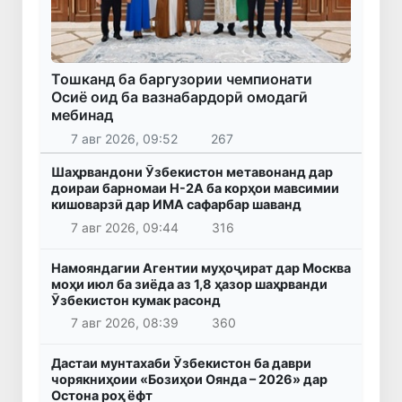
Тошканд ба баргузории чемпионати
Осиё оид ба вазнабардорӣ омодагӣ
мебинад
7 авг 2026, 09:52
267
Шаҳрвандони Ӯзбекистон метавонанд дар
доираи барномаи H-2A ба корҳои мавсимии
кишоварзӣ дар ИМА сафарбар шаванд
7 авг 2026, 09:44
316
Намояндагии Агентии муҳоҷират дар Москва
моҳи июл ба зиёда аз 1,8 ҳазор шаҳрванди
Ӯзбекистон кумак расонд
7 авг 2026, 08:39
360
Дастаи мунтахаби Ӯзбекистон ба даври
чорякниҳоии «Бозиҳои Оянда – 2026» дар
Остона роҳ ёфт