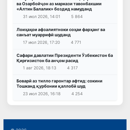
ва Озарбойҷон аз маркази тавонбахшии
«Алтин Балалик» боздид намуданд
31 июл 2026, 14:01
5 864
Лоиҳаҳои афзалиятноки соҳаи фарҳанг ва
санъат муаррифӣ шуданд
17 июл 2026, 17:20
4 771
Сафари давлатии Президенти Ӯзбекистон ба
Қирғизистон ба анҷом расид
1 авг 2026, 18:13
4 317
Боварӣ аз тилло гаронтар афтид: сокини
Тошканд қурбонии қаллобӣ шуд
23 июл 2026, 16:18
4 254