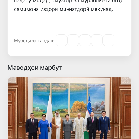
падару модар, омӯзгор ва мураббиёни онҳо
самимона изҳори миннатдорӣ мекунад.
Мубодила кардан:
Маводҳои марбут