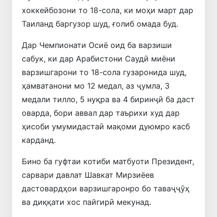
хоккейбозони то 18-сола, ки моҳи март дар
Таиланд баргузор шуд, ғолиб омада буд.
Дар Чемпионати Осиё оид ба варзиши
сабук, ки дар Арабистони Саудӣ миёни
варзишгарони то 18-сола гузаронида шуд,
ҳамватанони мо 12 медал, аз ҷумла, 3
медали тилло, 5 нуқра ва 4 биринҷӣ ба даст
оварда, бори аввал дар таърихи худ дар
ҳисоби умумидастаӣ мақоми дуюмро касб
карданд.
Бино ба гуфтаи котиби матбуоти Президент,
сарвари давлат Шавкат Мирзиёев
дастовардҳои варзишгаронро бо таваҷҷӯҳ
ва диққати хос пайгирӣ мекунад.