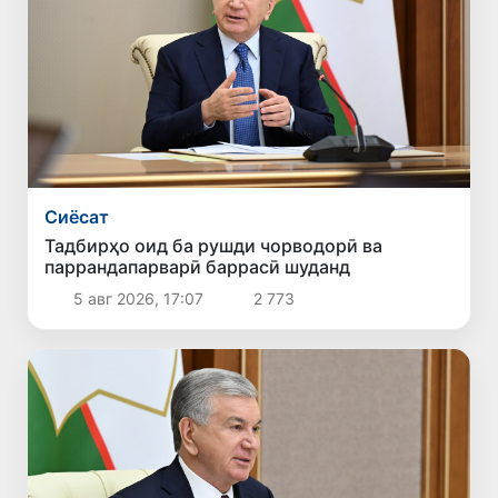
Сиёсат
Тадбирҳо оид ба рушди чорводорӣ ва
паррандапарварӣ баррасӣ шуданд
5 авг 2026, 17:07
2 773