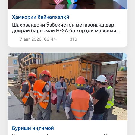
Ҳамкории байналхалқӣ
Шаҳрвандони Ӯзбекистон метавонанд дар
доираи барномаи H-2A ба корҳои мавсимии
кишоварзӣ дар ИМА сафарбар шаванд
7 авг 2026, 09:44
316
Буриши иҷтимоӣ