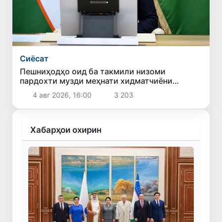
Сиёсат
Пешниҳодҳо оид ба такмили низоми
пардохти музди меҳнати хидматчиёни
давлатӣ баррасӣ шуданд
4 авг 2026, 16:00
3 203
Хабарҳои охирин