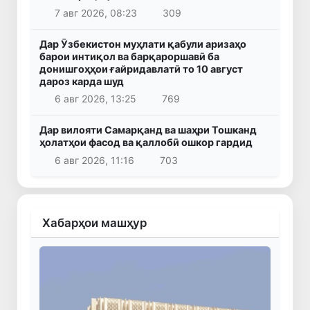
7 авг 2026, 08:23
309
Дар Ӯзбекистон муҳлати қабули аризаҳо
барои интиқол ва барқароршавӣ ба
донишгоҳҳои ғайридавлатӣ то 10 август
дароз карда шуд
6 авг 2026, 13:25
769
Дар вилояти Самарқанд ва шаҳри Тошканд
ҳолатҳои фасод ва қаллобӣ ошкор гардид
6 авг 2026, 11:16
703
Хабарҳои машҳур