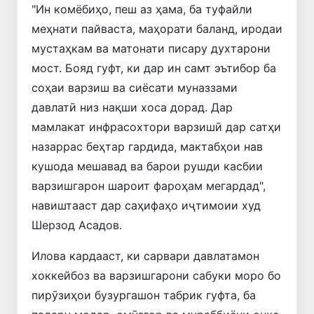
"Ин комёбиҳо, пеш аз ҳама, ба туфайли
меҳнати пайваста, маҳорати баланд, иродаи
мустаҳкам ва матонати писару духтарони
мост. Бояд гуфт, ки дар ин самт эътибор ба
соҳаи варзиш ва сиёсати муназзами
давлатӣ низ нақши хоса дорад. Дар
мамлакат инфрасохтори варзишӣ дар сатҳи
назаррас беҳтар гардида, мактабҳои нав
кушода мешавад ва барои рушди касбии
варзишгарон шароит фароҳам мегардад",
навиштааст дар саҳифаҳо иҷтимоии худ
Шерзод Асадов.
Илова кардааст, ки сарвари давлатамон
хоккейбоз ва варзишгарони сабуки моро бо
пирӯзиҳои бузургашон табрик гуфта, ба