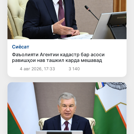
Сиёсат
Фаъолияти Агентии кадастр бар асоси
равишҳои нав ташкил карда мешавад
4 авг 2026, 17:33
3 140