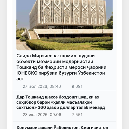
Саида Мирзиёева: шомил шудани
объекти меъмории модернистии
Тошканд ба Феҳристи мероси ҷаҳонии
ЮНЕСКО пирӯзии бузурги Ӯзбекистон
аст
27 июл 2026, 08:40
9 091
Дар Тошканд шахсе боздошт шуд, ки аз
соҳибкор барои «ҳалли масъалаҳои
сохтмон» 360 ҳазор доллар талаб мекард
23 июл 2026, 09:06
7 551
Хонумҳои аввали Ӯзбекистон, Қирғизистон