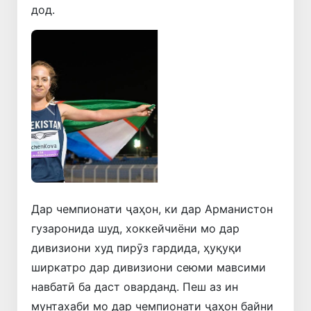
дод.
Қаблӣ
Навбатӣ
Дар чемпионати ҷаҳон, ки дар Арманистон
гузаронида шуд, хоккейчиёни мо дар
дивизиони худ пирӯз гардида, ҳуқуқи
ширкатро дар дивизиони сеюми мавсими
навбатӣ ба даст оварданд. Пеш аз ин
мунтахаби мо дар чемпионати ҷаҳон байни