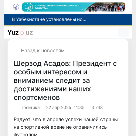
В Узбекистане определен порядок перехода банков и МФО на исламскую банковскую деятельность
В Узбекистане вводятся новые субсидии и сервисная поддержка для племенного животноводства
Yuz
uz
Узбекистан и Великобритания рассматривают вопрос запуска прямых авиарейсов по маршруту «Ташкент - Манчестер»
Выходные в Узбекистане будут жаркими: воздух прогреется до +42 градусов
Назад к новостям
В Узбекистане установлены новые правила классификации и использования автомобильных дорог
Шерзод Асадов: Президент с
особым интересом и
вниманием следит за
достижениями наших
спортсменов
Политика
22 апр 2025, 11:35
3 748
Радует, что в апреле успехи нашей страны
на спортивной арене не ограничились
футболом.