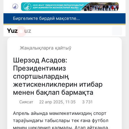
Биргеликте бирдей мақсетлер жолында ...
Жаңа оқыў жылында 795 мыңнан аслам 1-класс оқыўшыларына "Президент саўғалары" тапсырылады
Ғәрезсизлигимиздиң 35 жыллығы мүнәсибети менен жаслар арасында дөретиўшилик таңлаў жәрияланды
Yuz
uz
Пуқаралардың мәлимлеме қәлеўлери: жаслар социаллық тармақларды, үлкен әўлад болса телевидениени таңлайды
Социаллық белсенди, интакер ҳәм бәсекиге шыдамлы: заманагөй педагоглық өлшемлери
Жаңалықларға қайтыў
Шерзод Асадов:
Президентимиз
спортшылардың
жетискенликлерин итибар
менен бақлап бармақта
Сиясат
22 апр 2025, 11:35
3 731
Апрель айында мәмлекетимиздиң спорт
тараўындағы табыслары тек ғана футбол
менен шекленип қалмады. Атап айтқанда,