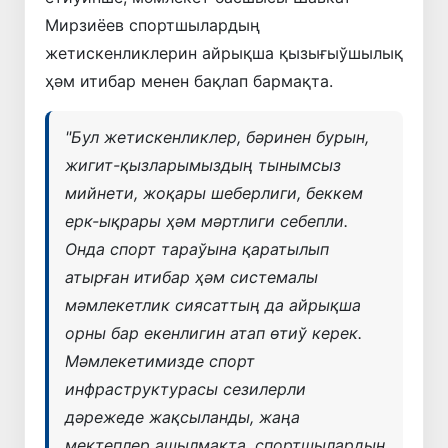
Мирзиёев спортшылардың
жетискенликлерин айрықша қызығыўшылық
ҳәм итибар менен бақлап бармақта.
"Бул жетискенликлер, бәринен бурын,
жигит-қызларымыздың тынымсыз
мийнети, жоқары шеберлиги, беккем
ерк-ықрары ҳәм мәртлиги себепли.
Онда спорт тараўына қаратылып
атырған итибар ҳәм системалы
мәмлекетлик сиясаттың да айрықша
орны бар екенлигин атап өтиў керек.
Мәмлекетимизде спорт
инфраструктурасы сезилерли
дәрежеде жақсыланды, жаңа
мектеплер ашылмақта, спортшылардың