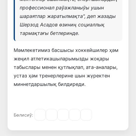
профессионал раўажланыўы ушын
шараятлар жаратылмақта",
деп жазады
Шерзод Асадов өзиниң социаллық
тармақтағы бетлеринде.
Мәмлекетимиз басшысы хоккейшилер ҳәм
жеңил атлетикашыларымызды жоқары
табыслары менен қутлықлап, ата-аналары,
устаз ҳәм тренерлерине шын жүректен
миннетдаршылық билдиреди.
Бөлисиў: