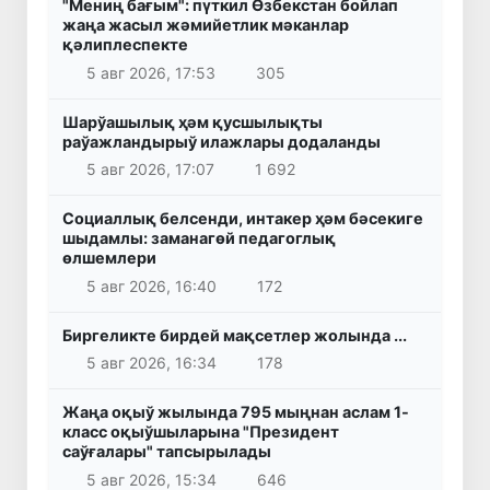
"Мениң бағым": пүткил Өзбекстан бойлап
жаңа жасыл жәмийетлик мәканлар
қәлиплеспекте
5 авг 2026, 17:53
305
Шарўашылық ҳәм қусшылықты
раўажландырыў илажлары додаланды
5 авг 2026, 17:07
1 692
Социаллық белсенди, интакер ҳәм бәсекиге
шыдамлы: заманагөй педагоглық
өлшемлери
5 авг 2026, 16:40
172
Биргеликте бирдей мақсетлер жолында ...
5 авг 2026, 16:34
178
Жаңа оқыў жылында 795 мыңнан аслам 1-
класс оқыўшыларына "Президент
саўғалары" тапсырылады
5 авг 2026, 15:34
646