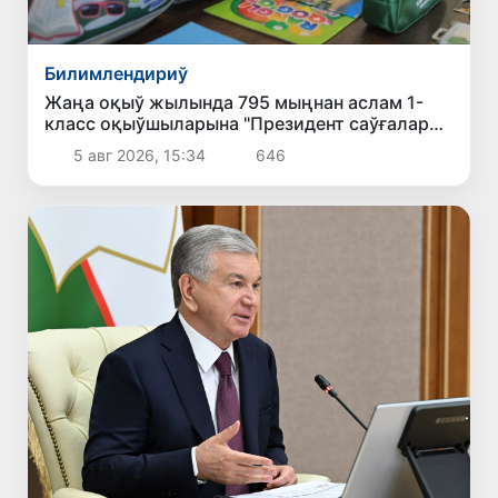
Билимлендириў
Жаңа оқыў жылында 795 мыңнан аслам 1-
класс оқыўшыларына "Президент саўғалары"
тапсырылады
5 авг 2026, 15:34
646