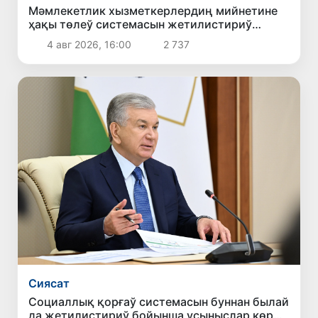
Мәмлекетлик хызметкерлердиң мийнетине
ҳақы төлеў системасын жетилистириў
бойынша усыныслар көрип шығылды
4 авг 2026, 16:00
2 737
Сиясат
Социаллық қорғаў системасын буннан былай
да жетилистириў бойынша усыныслар көрип