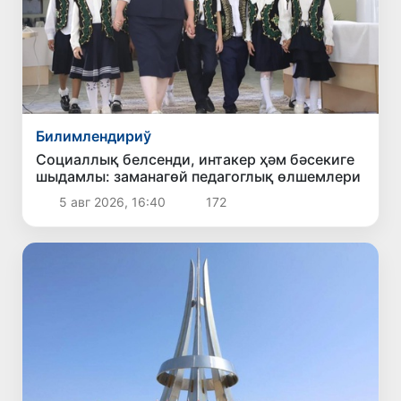
Билимлендириў
Социаллық белсенди, интакер ҳәм бәсекиге
шыдамлы: заманагөй педагоглық өлшемлери
5 авг 2026, 16:40
172