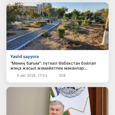
Yashil sayyora
"Мениң бағым": пүткил Өзбекстан бойлап
жаңа жасыл жәмийетлик мәканлар
қәлиплеспекте
5 авг 2026, 17:53
308