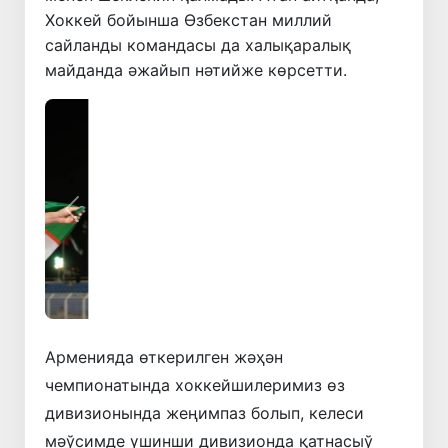
Хоккей бойынша Өзбекстан миллий
сайланды командасы да халықаралық
майданда әжайып нәтийже көрсетти.
Алдынғы
Кейинки
Арменияда өткерилген жәҳән
чемпионатында хоккейшилеримиз өз
дивизионында жеңимпаз болып, келеси
мәўсимде үшинши дивизионда қатнасыў