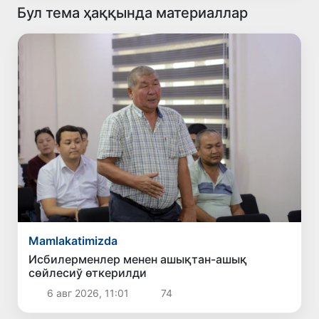
Бул тема ҳаққында материаллар
Mamlakatimizda
Исбилерменлер менен ашықтан-ашық
сөйлесиў өткерилди
6 авг 2026, 11:01
74