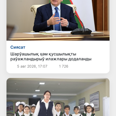
Сиясат
Шарўашылық ҳәм қусшылықты
раўажландырыў илажлары додаланды
5 авг 2026, 17:07
1 726