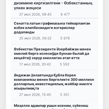
дизимине киргизилгени - Өзбекстанның
үлкен жеңиси
27 июл 2026, 08:40
8 477
Сенатта латын графикасына тийкарланған
өзбек әлипбесиндеги өзгерислер
додаланды
25 июл 2026, 09:22
5 976
Өзбекстан Президенти Әзербайжан менен
әмелий бирге ислесиўди буннан былай да
кеңейтиў зәрүр екенлигин атап өтти
17 июл 2026, 20:42
5 592
Әндижан ўәлаятында Қубла Корея
компаниясы менен биргеликте 300 миллион
долларлық инвестициялық жойбар әмелге
асырылмақта
27 июл 2026, 15:45
5 351
Мәҳәлле адамлар ушын исеним, сүйениш