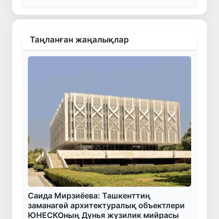
Таңланған жаңалықлар
Саида Мирзиёева: Ташкенттиң
заманагөй архитектуралық объектлери
ЮНЕСКОның Дүнья жүзилик мийрасы