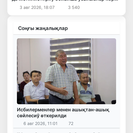
шығылды
3 авг 2026, 18:07
3 540
Соңғы жаңалықлар
Исбилерменлер менен ашықтан-ашық
сөйлесиў өткерилди
6 авг 2026, 11:01
72