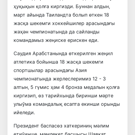
ҳуқықын қолға киргизди. Буннан алдын,
март айында Таиландта болып өткен 18
жасқа шекемги хоккейшилер арасындағы
жәҳән чемпионатында да сайланды
командамыз жеңиске ерискен еди.
Саудия Арабстанында өткерилген жеңил
атлетика бойынша 18 жасқа шекемги
спортшылар арасындағы Азия
чемпионатында жерлеслеримиз 12 - 3
алтын, 5 гүмис ҳәм 4 бронза медалын қолға
киргизип, өз тарийхында биринши мәрте
улыўма командалық есапта екинши орынды
ийеледи.
Президент баспасөз хаткериниң мәлим
етиўинше, мәмлекет басшысы Шавкат