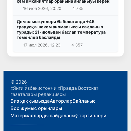
ҳәм имканиятлар орайына айланыўы керек
16 июл 2026, 20:20
4 735
Дем алыс күнлери Өзбекстанда +45
градусқа шекем аномал ыссы сақланып
турады: 21-июльден баслап температура
төменлей баслайды
17 июл 2026, 12:23
4 357
© 2026
«Янги Ўзбекистон» и «Правда Востока»
газеталары редакциясы
Биз ҳаққымызда
Авторлар
Байланыс
Бос жумыс орынлары
Материалларды пайдаланыў тәртиплери