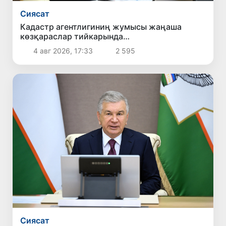
Сиясат
Кадастр агентлигиниң жумысы жаңаша
көзқараслар тийкарында
шөлкемлестириледи
4 авг 2026, 17:33
2 595
Сиясат