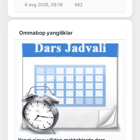
6 avg 2026, 09:18
482
Ommabop yangiliklar
Yangi o‘quv yilidan maktablarda dars