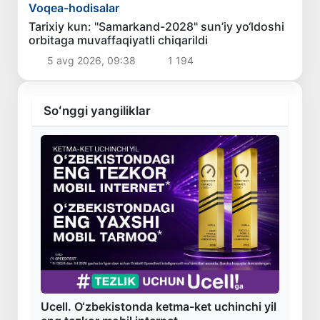
Voqea-hodisalar
Tarixiy kun: "Samarkand-2028" sun’iy yo‘ldoshi
orbitaga muvaffaqiyatli chiqarildi
5 avg 2026, 09:38
1 194
Soʻnggi yangiliklar
Ucell. O‘zbekistonda ketma-ket uchinchi yil