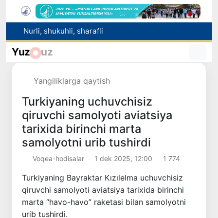
Avtomobil yo‘lari sohasidagi munosabatlar tartibga solindi
Raqobat qo‘mitasi aralashuvi bilan tadbirkordan gaz uchun asossiz undirilgan to‘lov qaytarilishi ta’minlandi
Yuz
uz
Brent neftining narxi 13-iyuldan beri ilk bor 1 barrel uchun 79 dollardan pastladi
Ucell. O‘zbekistonda ketma-ket uchinchi yil eng tezkor mobil internet
Yangiliklarga qaytish
Nurli, shukuhli, sharafli
Turkiyaning uchuvchisiz
qiruvchi samolyoti aviatsiya
tarixida birinchi marta
samolyotni urib tushirdi
Voqea-hodisalar
1 dek 2025, 12:00
1 774
Turkiyaning Bayraktar Kızılelma uchuvchisiz
qiruvchi samolyoti aviatsiya tarixida birinchi
marta “havo-havo” raketasi bilan samolyotni
urib tushirdi.