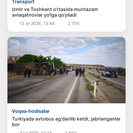
Transport
Izmir va Toshkent o‘rtasida muntazam
aviaqatnovlar yo‘lga qo‘yiladi
13 iyl 2026, 13:44
2 754
Voqea-hodisalar
Turkiyada avtobus ag‘darilib ketdi, jabrlanganlar
bor
7 iyl 2026, 10:24
1 693