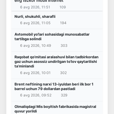
eng tezkor mobil internet
6 avg 2026, 11:51
109
Nurli, shukuhli, sharafli
6 avg 2026, 11:05
194
Avtomobil yo‘lari sohasidagi munosabatlar
tartibga solindi
6 avg 2026, 10:49
303
Raqobat qo‘mitasi aralashuvi bilan tadbirkordan
gaz uchun asossiz undirilgan to‘lov qaytarilishi
ta’minlandi
6 avg 2026, 10:01
302
Brent neftining narxi 13-iyuldan beri ilk bor 1
barrel uchun 79 dollardan pastladi
6 avg 2026, 09:52
329
Olmaliqdagi Mis boyitish fabrikasida magistral
quvur yorildi