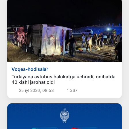
Voqea-hodisalar
Turkiyada avtobus halokatga uchradi, oqibatda
40 kishi jarohat oldi
25 iyl 2026, 08:53
1 367