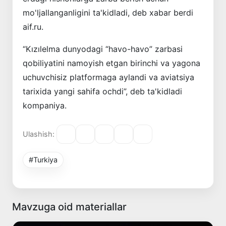
mo'ljallanganligini ta'kidladi, deb xabar berdi
aif.ru.
“Kızılelma dunyodagi “havo-havo” zarbasi
qobiliyatini namoyish etgan birinchi va yagona
uchuvchisiz platformaga aylandi va aviatsiya
tarixida yangi sahifa ochdi”, deb ta'kidladi
kompaniya.
Ulashish:
#Turkiya
Mavzuga oid materiallar