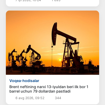
Voqea-hodisalar
Brent neftining narxi 13-iyuldan beri ilk bor 1
barrel uchun 79 dollardan pastladi
6 avg 2026, 09:52
344