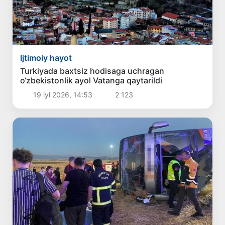
Ijtimoiy hayot
Turkiyada baxtsiz hodisaga uchragan
o‘zbekistonlik ayol Vatanga qaytarildi
19 iyl 2026, 14:53
2 123