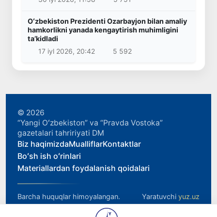
Oʻzbekiston Prezidenti Ozarbayjon bilan amaliy
hamkorlikni yanada kengaytirish muhimligini
taʼkidladi
17 iyl 2026, 20:42
5 592
© 2026
“Yangi Oʻzbekiston” va “Pravda Vostoka”
gazetalari tahririyati DM
Biz haqimizda
Mualliflar
Kontaktlar
Boʻsh ish oʻrinlari
Materiallardan foydalanish qoidalari
Barcha huquqlar himoyalangan.
Yaratuvchi
yuz.uz