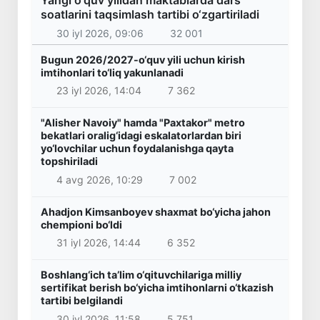
soatlarini taqsimlash tartibi o‘zgartiriladi
30 iyl 2026, 09:06
32 001
Bugun 2026/2027-o‘quv yili uchun kirish
imtihonlari to‘liq yakunlanadi
23 iyl 2026, 14:04
7 362
"Alisher Navoiy" hamda "Paxtakor" metro
bekatlari oralig‘idagi eskalatorlardan biri
yo‘lovchilar uchun foydalanishga qayta
topshiriladi
4 avg 2026, 10:29
7 002
Ahadjon Kimsanboyev shaxmat bo‘yicha jahon
chempioni bo‘ldi
31 iyl 2026, 14:44
6 352
Boshlang‘ich ta’lim o‘qituvchilariga milliy
sertifikat berish bo‘yicha imtihonlarni o‘tkazish
tartibi belgilandi
30 iyl 2026, 11:58
5 751