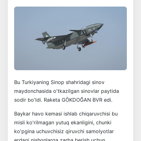
Bu Turkiyaning Sinop shahridagi sinov
maydonchasida o'tkazilgan sinovlar paytida
sodir bo'ldi. Raketa GÖKDOĞAN BVR edi.
Baykar havo kemasi ishlab chiqaruvchisi bu
misli ko'rilmagan yutuq ekanligini, chunki
ko'pgina uchuvchisiz qiruvchi samolyotlar
erdagi nishonlarga zarba berish uchun