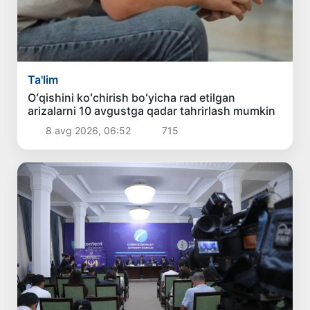
Ta'lim
Oʻqishini koʻchirish boʻyicha rad etilgan
arizalarni 10 avgustga qadar tahrirlash mumkin
8 avg 2026, 06:52
715