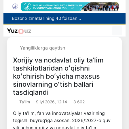
“Men tanigan O‘zbekiston!”
Adolat, xolislik, rostlik va halollik muhitini yaratishga qaratilgan yangi qonun tafsiloti
Yuz
uz
O'zbekistonda zilzila sodir bo'ldi
Xorvatiyada yuk va yo‘lovchi poyezdlarining to‘qnashib ketishi oqibatida 24 kishi jabrlandi
Yangiliklarga qaytish
Bozor xizmatlarining 40 foizdan ortig‘i poytaxt hissasiga to‘g‘ri kelmoqda
Xorijiy va nodavlat oliy taʼlim
tashkilotlaridan oʻqishni
koʻchirish boʻyicha maxsus
sinovlarning oʻtish ballari
tasdiqlandi
Ta'lim
9 iyl 2026, 12:14
8 602
Oliy taʼlim, fan va innovatsiyalar vazirining
tegishli buyrug‘iga asosan, 2026/2027-oʻquv
yili uchun xorijiy va nodavlat oliy taʼlim