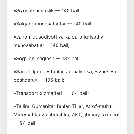
▪️Siyosatshunoslik — 140 ball;
▪️Xalqaro munosabatlar — 140 ball;
▪️Jahon iqtisodiyoti va xalqaro iqtisodiy
munosabatlar —140 ball;
▪️Sogʻliqni saqlash — 132 ball;
▪️Sanʼat, Ijtimoiy fanlar, Jurnalistika, Biznes va
boshqaruv — 105 ball;
▪️Transport xizmatlari — 104 ball;
▪️Taʼlim, Gumanitar fanlar, Tillar, Atrof-muhit,
Matematika va statistika, AKT, Ijtimoiy taʼminot
— 94 ball;