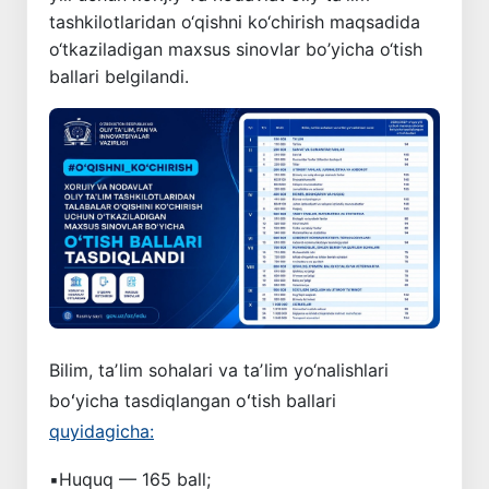
tashkilotlaridan o‘qishni ko‘chirish maqsadida
o‘tkaziladigan maxsus sinovlar bo’yicha o‘tish
ballari belgilandi.
Bilim, taʼlim sohalari va taʼlim yo‘nalishlari
boʻyicha tasdiqlangan oʻtish ballari
quyidagicha:
▪️Huquq — 165 ball;