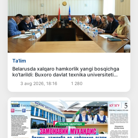
Ta'lim
Belarusda xalqaro hamkorlik yangi bosqichga
ko‘tarildi: Buxoro davlat texnika universiteti
delegatsiyasining xizmat safari samarali
3 avg 2026, 18:16
1 280
yakunlandi