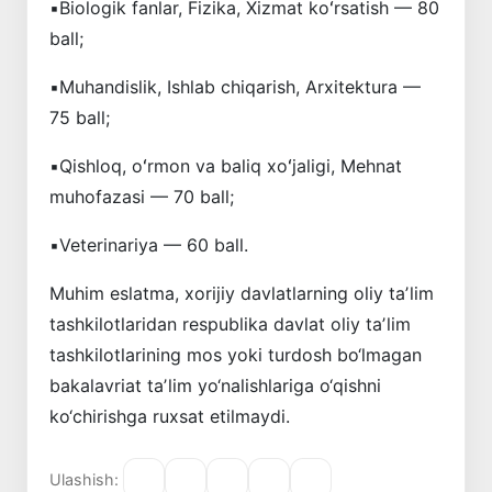
▪️Biologik fanlar, Fizika, Xizmat koʻrsatish — 80
ball;
▪️Muhandislik, Ishlab chiqarish, Arxitektura —
75 ball;
▪️Qishloq, oʻrmon va baliq xoʻjaligi, Mehnat
muhofazasi — 70 ball;
▪️Veterinariya — 60 ball.
Muhim eslatma, xorijiy davlatlarning oliy taʼlim
tashkilotlaridan respublika davlat oliy taʼlim
tashkilotlarining mos yoki turdosh bo‘lmagan
bakalavriat taʼlim yo‘nalishlariga o‘qishni
ko‘chirishga ruxsat etilmaydi.
Ulashish: