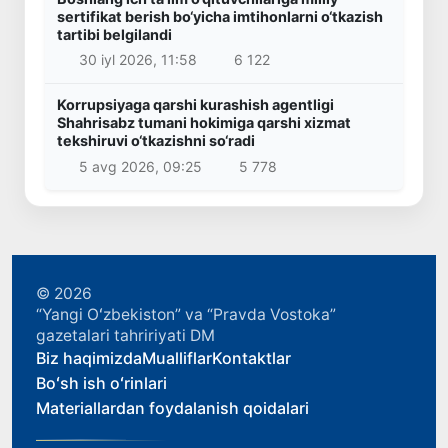
sertifikat berish bo‘yicha imtihonlarni o‘tkazish
tartibi belgilandi
30 iyl 2026, 11:58
6 122
Korrupsiyaga qarshi kurashish agentligi
Shahrisabz tumani hokimiga qarshi xizmat
tekshiruvi o‘tkazishni so‘radi
5 avg 2026, 09:25
5 778
© 2026
“Yangi Oʻzbekiston” va “Pravda Vostoka”
gazetalari tahririyati DM
Biz haqimizda
Mualliflar
Kontaktlar
Boʻsh ish oʻrinlari
Materiallardan foydalanish qoidalari