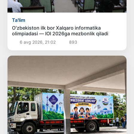
Ta'lim
Oʻzbekiston ilk bor Xalqaro informatika
olimpiadasi — IOI 2026ga mezbonlik qiladi
6 avg 2026, 21:02
893