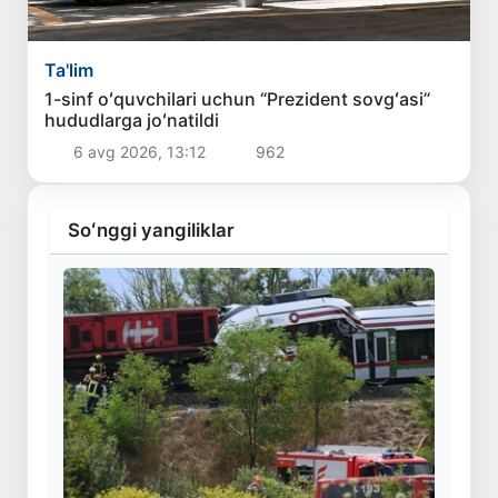
Ta'lim
1-sinf oʻquvchilari uchun “Prezident sovgʻasi”
hududlarga joʻnatildi
6 avg 2026, 13:12
962
Soʻnggi yangiliklar