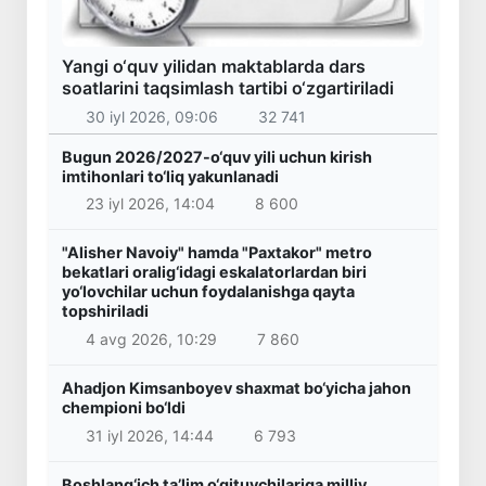
Yangi o‘quv yilidan maktablarda dars
soatlarini taqsimlash tartibi o‘zgartiriladi
30 iyl 2026, 09:06
32 741
Bugun 2026/2027-o‘quv yili uchun kirish
imtihonlari to‘liq yakunlanadi
23 iyl 2026, 14:04
8 600
"Alisher Navoiy" hamda "Paxtakor" metro
bekatlari oralig‘idagi eskalatorlardan biri
yo‘lovchilar uchun foydalanishga qayta
topshiriladi
4 avg 2026, 10:29
7 860
Ahadjon Kimsanboyev shaxmat bo‘yicha jahon
chempioni bo‘ldi
31 iyl 2026, 14:44
6 793
Boshlang‘ich ta’lim o‘qituvchilariga milliy