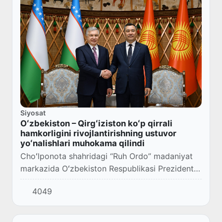
Siyosat
Oʻzbekiston – Qirgʻiziston koʻp qirrali
hamkorligini rivojlantirishning ustuvor
yoʻnalishlari muhokama qilindi
Choʻlponota shahridagi “Ruh Ordo” madaniyat
markazida Oʻzbekiston Respublikasi Prezidenti
Shavkat Mirziyoyevning Qirgʻiz Respublikasi
4049
Prezidenti Sadir Japarov bilan tor doiradagi v...