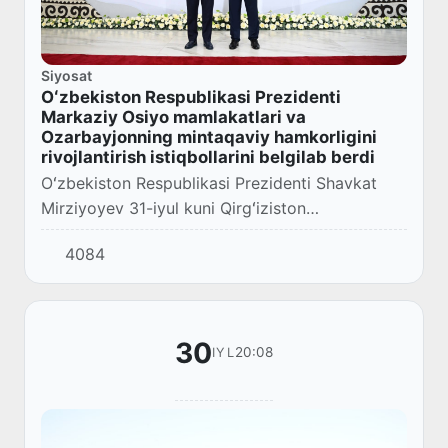
Siyosat
Oʻzbekiston Respublikasi Prezidenti
Markaziy Osiyo mamlakatlari va
Ozarbayjonning mintaqaviy hamkorligini
rivojlantirish istiqbollarini belgilab berdi
Oʻzbekiston Respublikasi Prezidenti Shavkat
Mirziyoyev 31-iyul kuni Qirgʻiziston
Respublikasining Choʻlponota shahrida boʻlib
4084
oʻtgan Markaziy Osiyo va Ozarbayjon davlat
rahbarlarin...
30
20:08
IYL