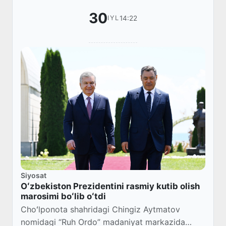
30
14:22
IYL
Siyosat
Oʻzbekiston Prezidentini rasmiy kutib olish
marosimi boʻlib oʻtdi
Choʻlponota shahridagi Chingiz Aytmatov
nomidagi “Ruh Ordo” madaniyat markazida