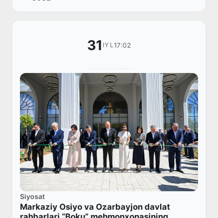
31
17:02
IYL
Siyosat
Markaziy Osiyo va Ozarbayjon davlat
rahbarlari “Boku” mehmonxonasining