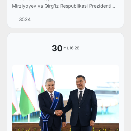
Mirziyoyev va Qirgʻiz Respublikasi Prezidenti
Sadir Japarov boʻlib oʻtgan muzokaralar
3524
yakunlari boʻyicha ommaviy axborot vositalari
vaki...
30
16:28
IYL