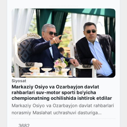
Siyosat
Markaziy Osiyo va Ozarbayjon davlat
rahbarlari suv-motor sporti bo‘yicha
chempionatning ochilishida ishtirok etdilar
Markaziy Osiyo va Ozarbayjon davlat rahbarlari
norasmiy Maslahat uchrashuvi dasturiga
muvofiq, Issiqko‘lda suv-motor sporti bo‘yicha
3682
Qirg‘iziston Gran-prisining tantanali ochilish...