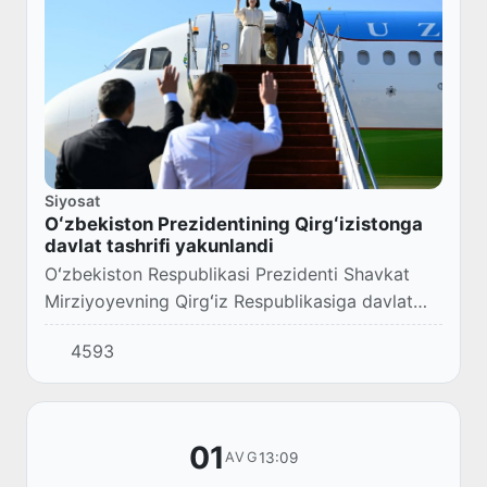
Siyosat
Oʻzbekiston Prezidentining Qirgʻizistonga
davlat tashrifi yakunlandi
Oʻzbekiston Respublikasi Prezidenti Shavkat
Mirziyoyevning Qirgʻiz Respublikasiga davlat
tashrifi hamda Markaziy Osiyo va Ozarbayjon
4593
davlat rahbarlari norasmiy Maslahat
uchrashuvin...
01
13:09
AVG