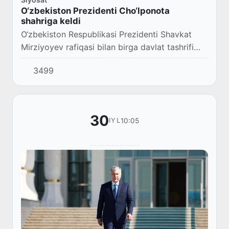
O‘zbekiston Prezidenti Cho‘lponota
shahriga keldi
O‘zbekiston Respublikasi Prezidenti Shavkat
Mirziyoyev rafiqasi bilan birga davlat tashrifi
bilan Qirg‘izistonga keldi.
3499
30
10:05
IYL