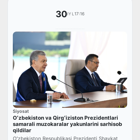
30
17:16
IYL
Siyosat
Oʻzbekiston va Qirgʻiziston Prezidentlari
samarali muzokaralar yakunlarini sarhisob
qildilar
Oʻzbekiston Respublikasi Prezidenti Shavkat