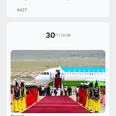
Qirgʻiz Respublikasida davlat tashrifi bilan boʻlib
4427
turgan Oʻzbekiston Respublikasi Prezidenti
Shavk...
30
13:38
IYL
Siyosat