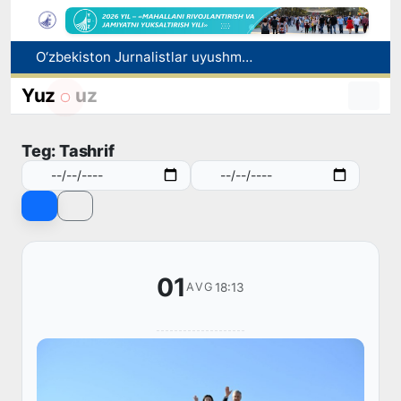
O‘zbekiston Jurnalistlar uyushmasi qoshida Blogerlar ijodiy kengashi tashkil etildi
Kredit va moliyaviy xizmatlar reklamasiga ogohlantirish talabi kiritiladi
Yuz
uz
FOTON va MKBANK strategik hamkorlik va bo‘lib to‘lash shartlari!
Behruz Karimov faoliyatini Shveytsariyaning «Lugano» klubida davom ettiradi
Teg: Tashrif
Ekstremistik tashkilotlar va materiallarning elektron reyestri yuritiladi
01
18:13
AVG