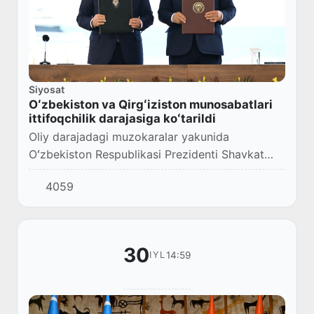
Siyosat
Oʻzbekiston va Qirgʻiziston munosabatlari
ittifoqchilik darajasiga koʻtarildi
Oliy darajadagi muzokaralar yakunida
Oʻzbekiston Respublikasi Prezidenti Shavkat
Mirziyoyev va Qirgʻiz Respublikasi Prezidenti
4059
Sadir Japarov Ittifoqchilik munosabatlari
toʻgʻrisida...
30
14:59
IYL