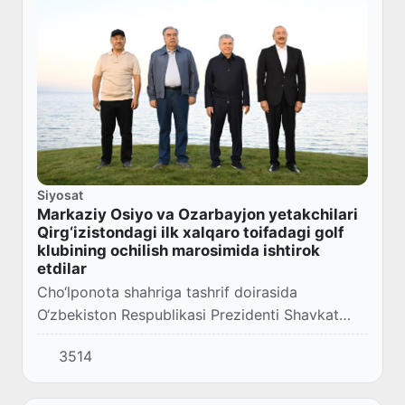
Siyosat
Markaziy Osiyo va Ozarbayjon yetakchilari
Qirg‘izistondagi ilk xalqaro toifadagi golf
klubining ochilish marosimida ishtirok
etdilar
Cho‘lponota shahriga tashrif doirasida
O‘zbekiston Respublikasi Prezidenti Shavkat
Mirziyoyev Markaziy Osiyo va Ozarbayjon
3514
davlat rahbarlari bilan birgalikda
Qirg‘izistondagi ilk x...