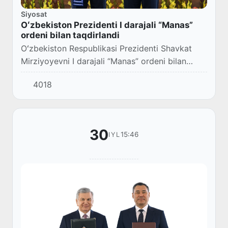
Siyosat
Oʻzbekiston Prezidenti I darajali “Manas”
ordeni bilan taqdirlandi
Oʻzbekiston Respublikasi Prezidenti Shavkat
Mirziyoyevni I darajali “Manas” ordeni bilan
taqdirlash marosimi boʻlib oʻtdi.
4018
30
15:46
IYL