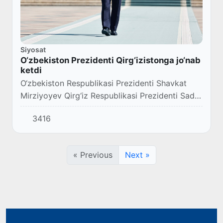
Siyosat
O‘zbekiston Prezidenti Qirg‘izistonga jo‘nab
ketdi
O‘zbekiston Respublikasi Prezidenti Shavkat
Mirziyoyev Qirg‘iz Respublikasi Prezidenti Sadir
Japarovning taklifiga binoan 30-iyul kuni davlat
3416
tashrifi bilan ushbu mamlakatga jo‘nab...
« Previous
Next »