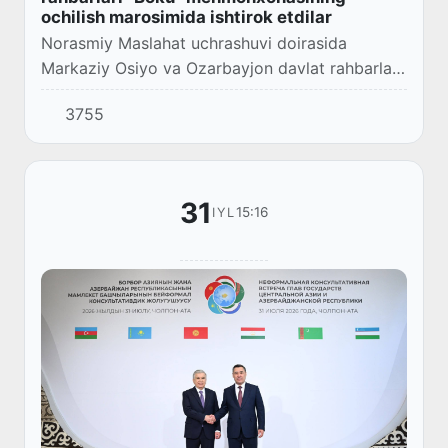
ochilish marosimida ishtirok etdilar
Norasmiy Maslahat uchrashuvi doirasida
Markaziy Osiyo va Ozarbayjon davlat rahbarlari
Issiqkoʻl sohilida yangi besh yulduzli “Boku”
3755
mehmonxonasining tantanali ochilish
marosimida i...
31
15:16
IYL