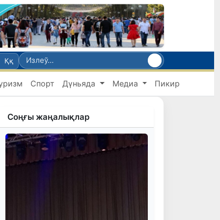
Ққ
уризм
Спорт
Дүньяда
Медиа
Пикир
Соңғы жаңалықлар