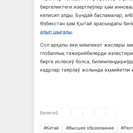
биргеликтеги изертлеўлер ҳәм иннов
келисип алды. Бундай басламалар, әлб
Өзбекстан ҳәм Қытай арасындағы би
алып шығады
.
Сол арқалы еки мәмлекет жаслары за
глобаллық тәжирийбелерди өзлестири
бирге ислесиў болса, билимлендириў
кадрлар таярлаў жолында әҳмийетли қ
Бөлисиў:
#Китай
#Высшее образование
#Респ