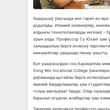
Ушырасыў ўақтында еки тәреп өз-ара 
додалады. Илимий излениўлер, иннов
алдынғы технологияларды енгизиў – 
орын алды. Профессор Су Юханг ҳәм 
халықаралық бирге ислесиў перспект
имканиятлар ҳаққында пикир алысты.
Бул ушырасыўдан соң Қарақалпақ мә
Dong Win Vocational College ўәкиллер
даўамында қытайлы бирге ислесиўшил
әмелий бағдарламалар ҳәм студентле
толық мағлыўмат берди. Олар халықа
барылып атырған жойбарлар ҳәм илим
Тәреплер келешекте профессор-оқыты