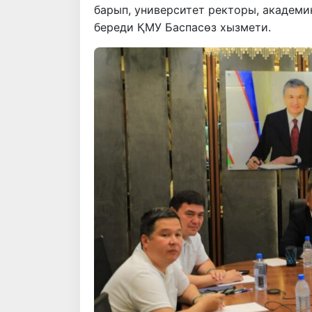
барып, университет ректоры, академи
береди ҚМУ Баспасөз хызмети.