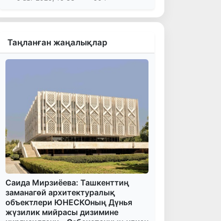
Таңланған жаңалықлар
Саида Мирзиёева: Ташкенттиң
заманагөй архитектуралық
объектлери ЮНЕСКОның Дүнья
жүзилик мийрасы дизимине