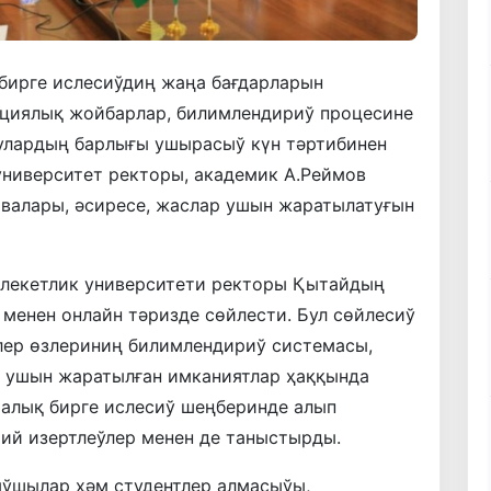
бирге ислесиўдиң жаңа бағдарларын
ациялық жойбарлар, билимлендириў процесине
булардың барлығы ушырасыў күн тәртибинен
университет ректоры, академик А.Реймов
ивалары, әсиресе, жаслар ушын жаратылатуғын
млекетлик университети ректоры Қытайдың
и менен онлайн тәризде сөйлести. Бул сөйлесиў
ер өзлериниң билимлендириў системасы,
р ушын жаратылған имканиятлар ҳаққында
ралық бирге ислесиў шеңберинде алып
ий изертлеўлер менен де таныстырды.
ўшылар ҳәм студентлер алмасыўы,