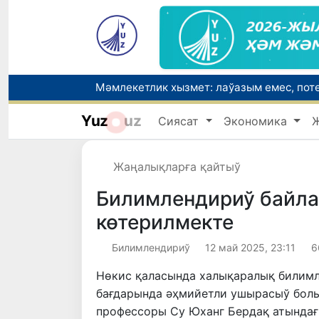
Yuz
uz
Сиясат
Экономика
Жаңалықларға қайтыў
Билимлендириў байл
көтерилмекте
Билимлендириў
12 май 2025, 23:11
6
Нөкис қаласында халықаралық билимл
бағдарында әҳмийетли ушырасыў болы
профессоры Су Юханг Бердақ атындағ