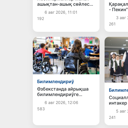
ашықтан-ашық сөйлесиў
Қарақал
өткерилди
- Пекин
6 авг 2026, 11:01
авторал
3 авг 
192
қатнас
261
қабылл
Билимлендириў
Өзбекстанда айрықша
Билимл
билимлендириўге
Социалл
мүтәжлиги болған
интакер
6 авг 2026, 12:06
балалар ушын инклюзив
шыдамлы
583
билимлендириў
5 авг 
педагог
системасы
241
жетилистирилмекте