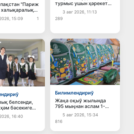
турмыс ушын ҳәрекет
пақстан "Париж
даўам етпекте
" халықаралық
3 авг 2026, 11:13
ли
289
2026, 15:09
1
ыўшыларын
ады
Билимлендириў
ендириў
Жаңа оқыў жылында
ық белсенди,
795 мыңнан аслам 1-
 ҳәм бәсекиге
класс оқыўшыларына
: заманагөй
5 авг 2026, 15:34
2026, 16:40
"Президент саўғалары"
лық өлшемлери
816
тапсырылады