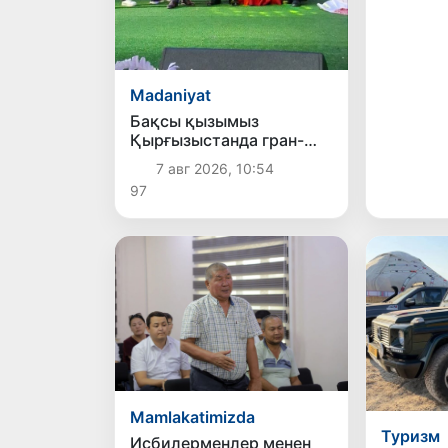
Madaniyat
Бақсы қызымыз
Қырғызыстанда гран-
приди қолға киргизди
7 авг 2026, 10:54
97
Mamlakatimizda
Туризм
Исбилерменлер менен