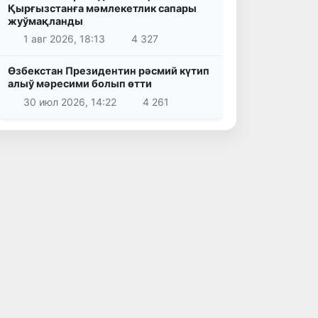
Қырғызстанға мәмлекетлик сапары
жуўмақланды
1 авг 2026, 18:13
4 327
Өзбекстан Президентин рәсмий күтип
алыў мәресими болып өтти
30 июл 2026, 14:22
4 261