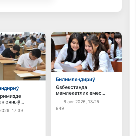
Билимлендириў
Өзбекстанда
ендириў
мәмлекетлик емес
иримизде
ЖООларға оқыўды
ан ояныў
6 авг 2026, 13:25
көшириў ҳәм тиклеў
 шеклерге
849
бойынша арза бериў
2026, 17:39
п атыр
мүддети 10-августқа
шекем создырылды