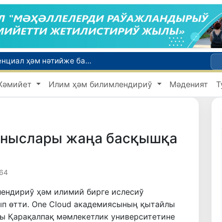
Мәмлекетлик хызмет: лаўазым емес, потенциал ҳәм нәтийже баҳаланатуғын жаңа дәўир
Ой-пикиримизде басланған ояныў жоқары шеклерге жетеклеп атыр
Жәмийет
Илим ҳәм билимлендириў
Мәденият
Т
Өзбекстанда мобиль интернеттен пайдаланыўшылар саны 10 жылда 4,3 есеге өскен
Ташкентте Азия аўыр атлетика федерациясы Атқарыў комитетиниң мәжилиси болып өтти
Ташкент аўыр атлетика бойынша Азия чемпионатына таярланбақта
аныслары жаңа басқышқа
64
ендириў ҳәм илимий бирге ислесиў
п өтти. One Cloud академиясының қытайлы
ы Қарақалпақ мәмлекетлик университетине