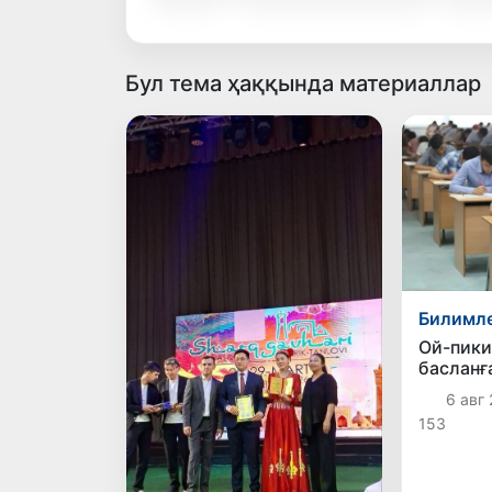
Бул тема ҳаққында материаллар
Билимл
Ой-пик
басланғ
жоқары
6 авг 
жетекле
153