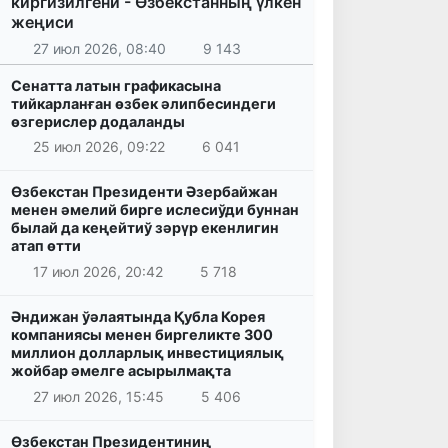
киргизилгени - Өзбекстанның үлкен
жеңиси
27 июл 2026, 08:40
9 143
Сенатта латын графикасына
тийкарланған өзбек әлипбесиндеги
өзгерислер додаланды
25 июл 2026, 09:22
6 041
Өзбекстан Президенти Әзербайжан
менен әмелий бирге ислесиўди буннан
былай да кеңейтиў зәрүр екенлигин
атап өтти
17 июл 2026, 20:42
5 718
Әндижан ўәлаятында Қубла Корея
компаниясы менен биргеликте 300
миллион долларлық инвестициялық
жойбар әмелге асырылмақта
27 июл 2026, 15:45
5 406
Өзбекстан Президентиниң