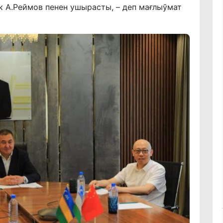
к А.Реймов пенен ушырасты, – деп мағлыўмат