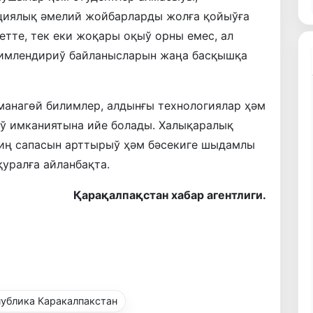
ациялық әмелий жойбарларды жолға қойыўға
етте, тек еки жоқары оқыў орны емес, ал
лимлендириў байланысларын жаңа басқышқа
манагөй билимлер, алдынғы технологиялар ҳәм
ў имканиятына ийе болады. Халықаралық
диң сапасын арттырыў ҳәм бәсекиге шыдамлы
уралға айланбақта.
Қарақалпақстан хабар агентлиги.
ублика Каракалпакстан