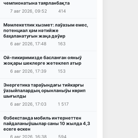
чемпионатына таярланбақта
7 авг 2026, 09:52
414
Мәмлекетлик хызмет: лаўазым емес,
потенциал ҳәм нәтийже
баҳаланатуғын жаңа дәўир
6 авг 2026, 17:48
163
Ой-пикиримизде басланған ояныў
жоқары шеклерге жетеклеп атыр
6 авг 2026, 17:39
153
Энергетика тараўындағы тийкарғы
ўазыйпалардың орынланыўы көрип
шығылды
6 авг 2026, 17:03
1 517
Өзбекстанда мобиль интернеттен
пайдаланыўшылар саны 10 жылда 4,3
есеге өскен
6 авг 2026, 16:38
594