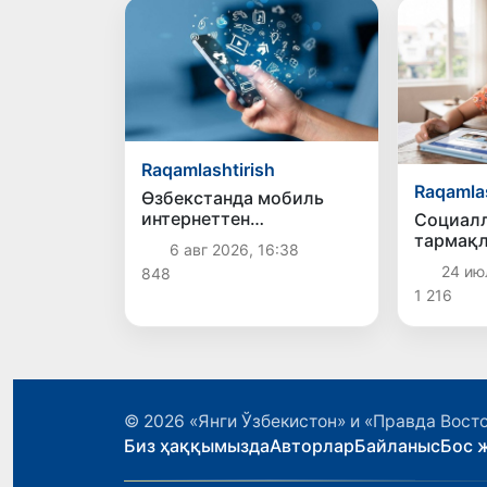
Raqamlashtirish
Raqamlas
Өзбекстанда мобиль
интернеттен
Социал
пайдаланыўшылар саны
тармақл
6 авг 2026, 16:38
10 жылда 4,3 есеге
байланы
24 ию
848
өскен
енгизил
1 216
мәмлек
көбейме
жас өсп
қағыйд
күшейтп
© 2026
«Янги Ўзбекистон» и «Правда Вост
Биз ҳаққымызда
Авторлар
Байланыс
Бос 