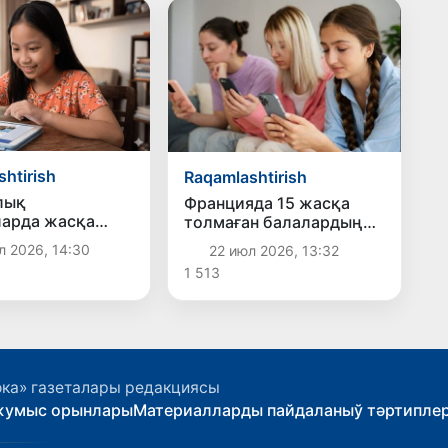
htirish
Raqamlashtirish
лық
Францияда 15 жасқа
арда жасқа
толмаған балалардың
слы шеклеўлер
социаллық
л 2026, 14:30
22 июл 2026, 13:32
ип атырған
тармақлардан
1 513
етлер
пайдаланыўын қадаған
кте: Въетнам
етиў қоллап-қуўатланды
иримлер ушын
аларды
екте
ока» газеталары редакциясы
жумыс орынлары
Материалларды пайдаланыў тәртипле