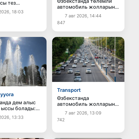
Өзбекстанда төлемли
сы тез
автомобиль жолларын
нып атырған
2026, 18:03
жаратыў ҳәм олардан
ан экономикасы
7 авг 2026, 14:44
пайдаланыў тәртиби
 береди?
847
белгиленди
Transport
ayyora
Өзбекстанда
анда дем алыс
автомобиль жолларын
 ыссы болады:
классификациялаў ҳәм
7 авг 2026, 13:09
2 градусқа
олардан пайдаланыўдың
2026, 13:33
ысыйды
742
жаңа қағыйдалары
белгиленди