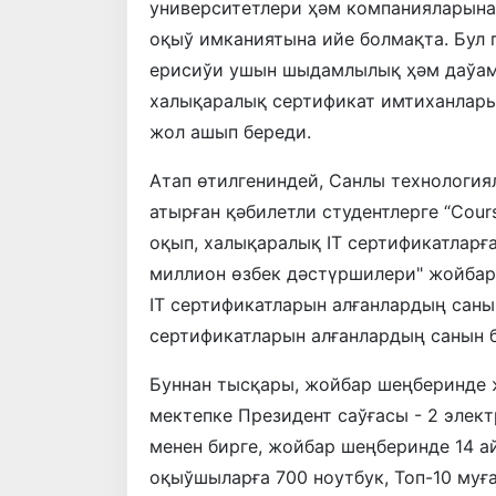
университетлери ҳәм компанияларынан
оқыў имканиятына ийе болмақта. Бул
ерисиўи ушын шыдамлылық ҳәм даўам
халықаралық сертификат имтиханларын
жол ашып береди.
Атап өтилгениндей, Санлы технология
атырған қәбилетли студентлерге “Cou
оқып, халықаралық IТ сертификатларғ
миллион өзбек дәстүршилери" жойба
IТ сертификатларын алғанлардың саны
сертификатларын алғанлардың санын б
Буннан тысқары, жойбар шеңберинде 
мектепке Президент саўғасы - 2 элек
менен бирге, жойбар шеңберинде 14 
оқыўшыларға 700 ноутбук, Топ-10 муғ