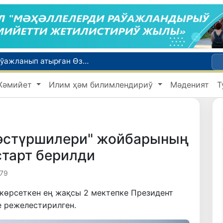
Қайта қамсызландырыў системасы тез раўажланып атырған Өзбекстан экономикасы ушын не береди?
Өзбекстанда төлемли автомобиль жолларын жаратыў ҳәм олардан пайдаланыў тәртиби белгиленди
Жәмийет
Илим ҳәм билимлендириў
Мәденият
Т
Өзбекстан Бас министри Қырғызстан Президенти менен ЕАЭА илажлары шеңбериндеги ушырасыўда қатнасты
Өзбекстанда дем алыс күнлери ыссы болады: ҳаўа +42 градусқа шекем ысыйды
ийнети менен мақтанады
дәстүршилери" жойбарының
старт берилди
79
өрсеткен ең жақсы 2 мектепке Президент
е режелестирилген.