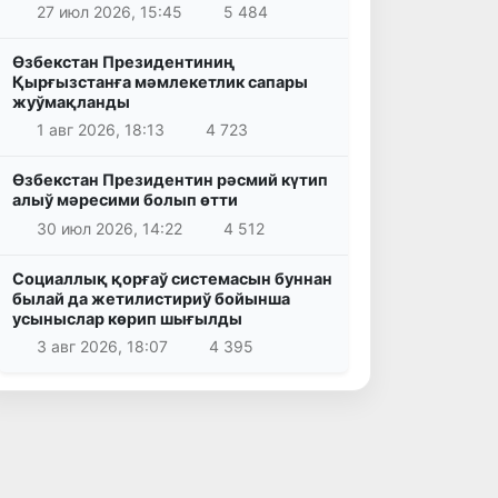
27 июл 2026, 15:45
5 484
Өзбекстан Президентиниң
Қырғызстанға мәмлекетлик сапары
жуўмақланды
1 авг 2026, 18:13
4 723
Өзбекстан Президентин рәсмий күтип
алыў мәресими болып өтти
30 июл 2026, 14:22
4 512
Социаллық қорғаў системасын буннан
былай да жетилистириў бойынша
усыныслар көрип шығылды
3 авг 2026, 18:07
4 395