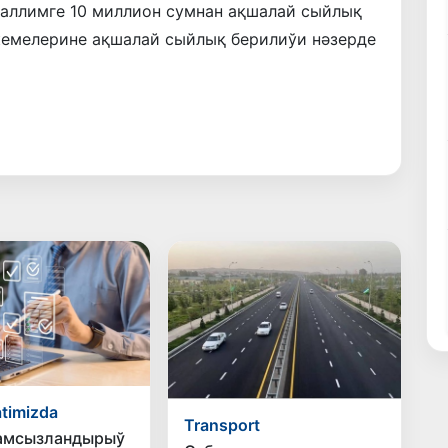
ғаллимге 10 миллион сумнан ақшалай сыйлық
емелерине ақшалай сыйлық берилиўи нәзерде
timizda
Transport
қамсызландырыў