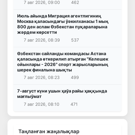
7 авг 2026, 09:00
462
Июль айында Миграция агентлигиниң
Москва қаласындағы ўәкилханасы 1 мың
800 ден аслам Өзбекстан пуқараларына
жәрдем көрсетти
7 авг 2026, 08:39
537
Өзбекстан сайланды командасы Астана
қаласында өткерилип атырған "Келешек
ойынлары - 2026" спорт жарысларының
шерек финалына шықты
7 авг 2026, 08:23
499
7-август күни ушын ҳаўа райы ҳаққында
мағлыўмат
7 авг 2026, 08:10
471
Таңланған жаңалықлар