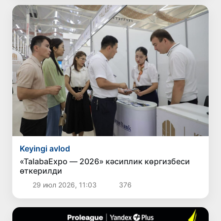
Keyingi avlod
«TalabaExpo — 2026» кәсиплик көргизбеси
өткерилди
29 июл 2026, 11:03
376