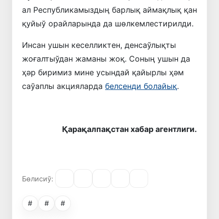
ал Республикамыздың барлық аймақлық қан
қуйыў орайларында да шөлкемлестирилди.
Инсан ушын кеселликтен, денсаўлықты
жоғалтыўдан жаманы жоқ. Соның ушын да
ҳәр биримиз мине усындай қайырлы ҳәм
саўаплы акцияларда
белсенди болайық
.
Қарақалпақстан хабар агентлиги.
Бөлисиў:
#
#
#