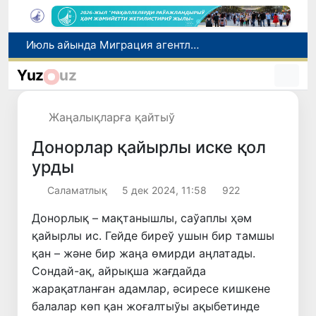
Июль айында Миграция агентлигиниң Москва қаласындағы ўәкилханасы 1 мың 800 ден аслам Өзбекстан пуқараларына жәрдем көрсетти
Өзбекстан сайланды командасы Астана қаласында өткерилип атырған "Келешек ойынлары - 2026" спорт жарысларының шерек финалына шықты
Yuz
uz
7-август күни ушын ҳаўа райы ҳаққында мағлыўмат
Ташкент аўыр атлетика бойынша Азия чемпионатына таярланбақта
Жаңалықларға қайтыў
Өзбекстанда Турақлы раўажланыў мақсетлери айлығы басланды
Донорлар қайырлы иске қол
урды
Саламатлық
5 дек 2024, 11:58
922
Донорлық – мақтанышлы, саўаплы ҳәм
қайырлы ис. Гейде биреў ушын бир тамшы
қан – және бир жаңа өмирди аңлатады.
Сондай-ақ, айрықша жағдайда
жарақатланған адамлар, әсиресе кишкене
балалар көп қан жоғалтыўы ақыбетинде