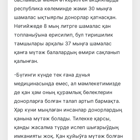
республика көлеминде жәми 30 мыңға
шамалас ықтыярлы донорлар қатнасқан.
Нәтийжеде 8 мың литрге шамалас қан
топланыўына ерисилип, бул тиришилик
тамшылары арқалы 37 мыңға шамалас
қанға мүтәж балалардың өмири сақланып
қалынған.
-Бүгинги күнде тек ғана дүнья
медицинасында емес, ал мәмлекетимизде
де қан ҳәм оның қурамлық бөлеклерин
донорларға болған талап артып бармақта.
Ҳәр күни мыңлаған инсанлар донорлардың
қанына мүтәж болады. Тилекке қарсы,
қанды жасалма түрде ислеп шығарыўдың
имканияты жоқ. Қан қуйыўға мүтәж болған