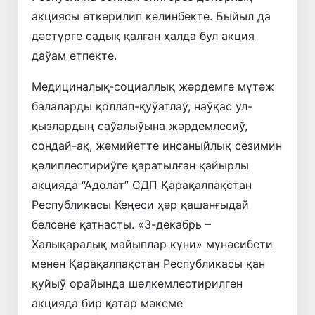
акциясы өткерилип келинбекте. Быйыл да
дәстүрге садық қалған ҳалда бул акция
даўам етпекте.
Медициналық-социаллық жәрдемге мүтәж
балаларды қоллап-қуўатлаў, наўқас ул-
қызлардың саўалыўына жәрдемлесиў,
сондай-ақ, жәмийетте инсаныйлық сезимин
қәлиплестириўге қаратылған қайырлы
акцияда “Адолат” СДП Қарақалпақстан
Республикасы Кеңеси ҳәр қашанғыдай
белсене қатнасты. «3-декабрь –
Халықаралық майыплар күни» мүнәсибети
менен Қарақалпақстан Республикасы қан
қуйыў орайында шөлкемлестирилген
акцияда бир қатар мәкеме