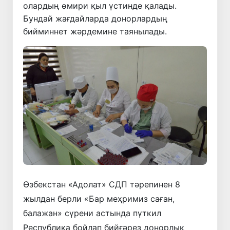
олардың өмири қыл үстинде қалады.
Бундай жағдайларда донорлардың
бийминнет жәрдемине таянылады.
Өзбекстан «Адолат» СДП тәрепинен 8
жылдан берли «Бар меҳримиз саған,
балажан» сүрени астында пүткил
Республика бойлап бийғәрез донорлық