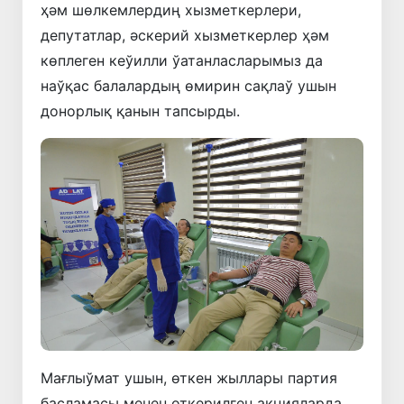
ҳәм шөлкемлердиң хызметкерлери,
депутатлар, әскерий хызметкерлер ҳәм
көплеген кеўилли ўатанласларымыз да
наўқас балалардың өмирин сақлаў ушын
донорлық қанын тапсырды.
Мағлыўмат ушын, өткен жыллары партия
басламасы менен өткерилген акцияларда