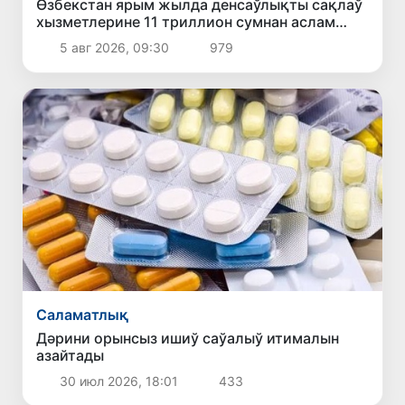
Өзбекстан ярым жылда денсаўлықты сақлаў
хызметлерине 11 триллион сумнан аслам
қаржы жумсады
5 авг 2026, 09:30
979
Саламатлық
Дәрини орынсыз ишиў саўалыў итималын
азайтады
30 июл 2026, 18:01
433