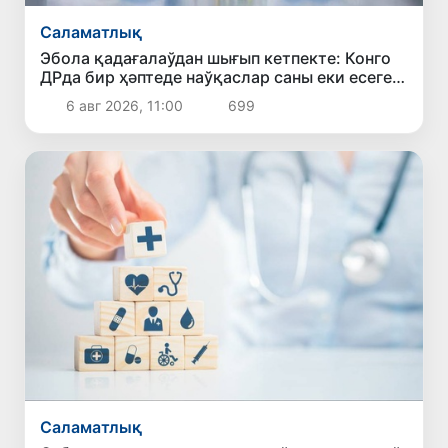
Саламатлық
Эбола қадағалаўдан шығып кетпекте: Конго
ДРда бир ҳәптеде наўқаслар саны еки есеге
көбейди, ЖДСШ қәўетерлениў береди
6 авг 2026, 11:00
699
Саламатлық