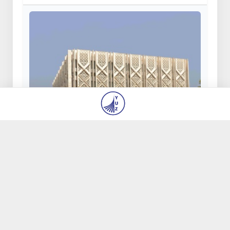
Саида Мирзиёева: Ташкенттиң
заманагөй архитектуралық объектлери
ЮНЕСКОның Дүнья жүзилик мийрасы
дизимине киргизилгени - Өзбекстанның
үлкен жеңиси
27 июл 2026, 08:40
9 245