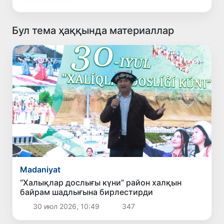
Бул тема ҳаққында материаллар
Madaniyat
“Халықлар дослығы күни” район халқын
байрам шадлығына бирлестирди
30 июл 2026, 10:49
347