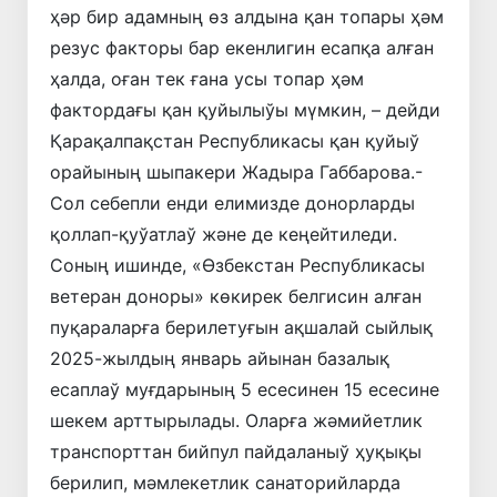
ҳәр бир адамның өз алдына қан топары ҳәм
резус факторы бар екенлигин есапқа алған
ҳалда, оған тек ғана усы топар ҳәм
фактордағы қан қуйылыўы мүмкин, – дейди
Қарақалпақстан Республикасы қан қуйыў
орайының шыпакери Жадыра Габбарова.-
Сол себепли енди елимизде донорларды
қоллап-қуўатлаў және де кеңейтиледи.
Соның ишинде, «Өзбекстан Республикасы
ветеран доноры» көкирек белгисин алған
пуқараларға берилетуғын ақшалай сыйлық
2025-жылдың январь айынан базалық
есаплаў муғдарының 5 есесинен 15 есесине
шекем арттырылады. Оларға жәмийетлик
транспорттан бийпул пайдаланыў ҳуқықы
берилип, мәмлекетлик санаторийларда