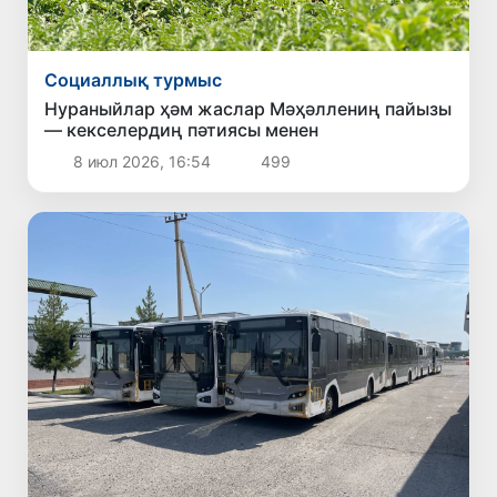
Социаллық турмыс
Нураныйлар ҳәм жаслар Мәҳәллениң пайызы
— кекселердиң пәтиясы менен
8 июл 2026, 16:54
499