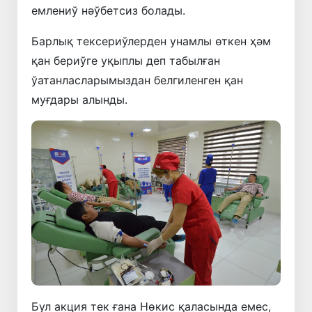
емлениў нәўбетсиз болады.
Барлық тексериўлерден унамлы өткен ҳәм
қан бериўге уқыплы деп табылған
ўатанласларымыздан белгиленген қан
муғдары алынды.
Бул акция тек ғана Нөкис қаласында емес,