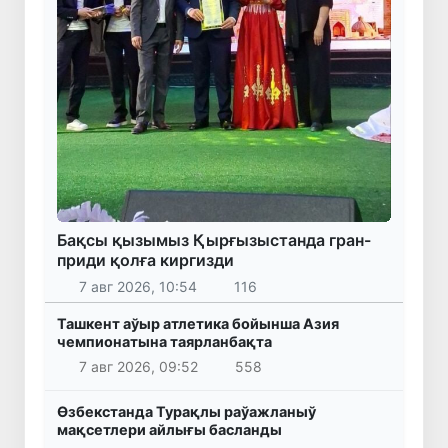
Бақсы қызымыз Қырғызыстанда гран-
приди қолға киргизди
7 авг 2026, 10:54
116
Ташкент аўыр атлетика бойынша Азия
чемпионатына таярланбақта
7 авг 2026, 09:52
558
Өзбекстанда Турақлы раўажланыў
мақсетлери айлығы басланды