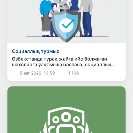
Социаллық турмыс
Өзбекстанда турақ жайға ийе болмаған
шахсларға ўақтынша баспана, социаллық
жәрдем ҳәм жумысқа жайласыў имканияты
5 авг 2026, 10:59
1 106
бериледи