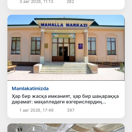
3 авг 2026, 11:13
282
Mamlakatimizda
Ҳәр бир жасқа имканият, ҳәр бир шаңараққа
дәрамат: мәҳәлледеги өзгерислердиң
көриниси
1 авг 2026, 17:49
397