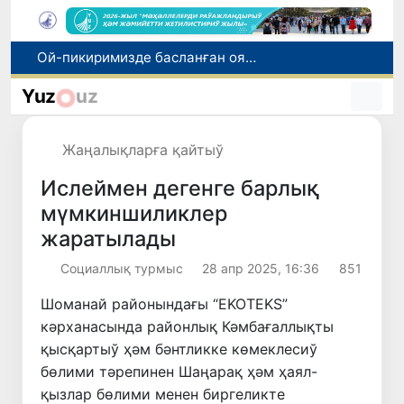
Өзбекстан мал гөши импортын арттырды: Ҳиндстан ҳәм Беларусь тийкарғы жеткерип бериўшилерге айланды
Өзбекстан ўәкиллери көркем гимнастика бойынша жәҳән чемпионатында қатнасады
Yuz
uz
Июль айында Өзбекстанда азық-аўқат өнимлери баҳасының төменлеўи, айырым товарлар ҳәм хызметлер баҳасының өсиўи бақланды
Мәмлекетлик хызмет: лаўазым емес, потенциал ҳәм нәтийже баҳаланатуғын жаңа дәўир
Жаңалықларға қайтыў
Ой-пикиримизде басланған ояныў жоқары шеклерге жетеклеп атыр
Ислеймен дегенге барлық
мүмкиншиликлер
жаратылады
Социаллық турмыс
28 апр 2025, 16:36
851
Шоманай районындағы “EKOTEKS”
кәрханасында районлық Кәмбағаллықты
қысқартыў ҳәм бәнтликке көмеклесиў
бөлими тәрепинен Шаңарақ ҳәм ҳаял-
қызлар бөлими менен биргеликте