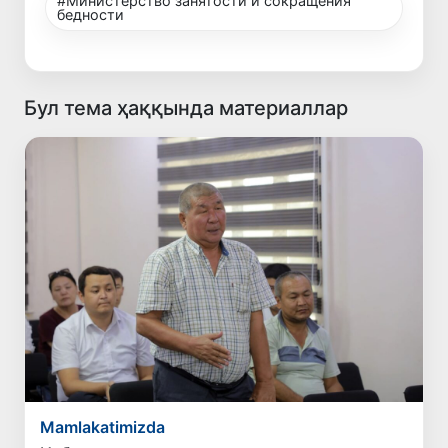
#Министерство занятости и сокращения
бедности
Бул тема ҳаққында материаллар
Mamlakatimizda