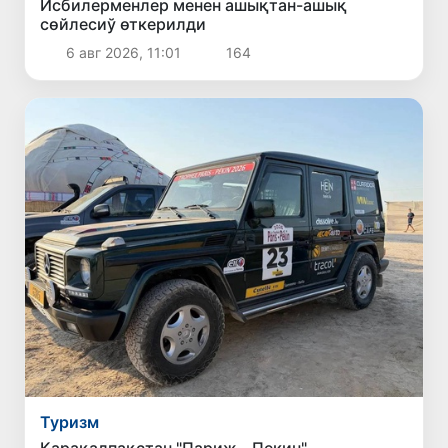
Исбилерменлер менен ашықтан-ашық
сөйлесиў өткерилди
6 авг 2026, 11:01
164
Туризм