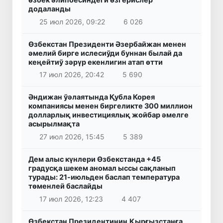
додаланды
25 июл 2026, 09:22
6 026
Өзбекстан Президенти Әзербайжан менен
әмелий бирге ислесиўди буннан былай да
кеңейтиў зәрүр екенлигин атап өтти
17 июл 2026, 20:42
5 690
Әндижан ўәлаятында Қубла Корея
компаниясы менен биргеликте 300 миллион
долларлық инвестициялық жойбар әмелге
асырылмақта
27 июл 2026, 15:45
5 389
Дем алыс күнлери Өзбекстанда +45
градусқа шекем аномал ыссы сақланып
турады: 21-июльден баслап температура
төменлей баслайды
17 июл 2026, 12:23
4 407
Өзбекстан Президентиниң Қырғызстанға