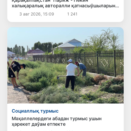
Қарақалпақстан "Париж - Пекин"
халықаралық авторалли қатнасыўшыларын
қабыллады
3 авг 2026, 15:09
1 241
Социаллық турмыс
Мәҳәллелердеги абадан турмыс ушын
ҳәрекет даўам етпекте