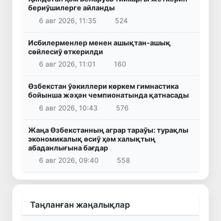
бериўшилерге айланды
6 авг 2026, 11:35
524
Исбилерменлер менен ашықтан-ашық
сөйлесиў өткерилди
6 авг 2026, 11:01
160
Өзбекстан ўәкиллери көркем гимнастика
бойынша жәҳән чемпионатында қатнасады
6 авг 2026, 10:43
576
Жаңа Өзбекстанның аграр тараўы: турақлы
экономикалық өсиў ҳәм халықтың
абаданлығына бағдар
6 авг 2026, 09:40
558
Таңланған жаңалықлар