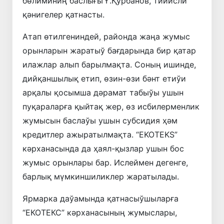
бөлиминиң баслығы Ғ.Қурбанов, тийисли
қәнигелер қатнасты.
Атап өтилгениндей, районда жаңа жумыс
орынларын жаратыў бағдарында бир қатар
илажлар алып барылмақта. Соның ишинде,
дийқаншылық етип, өзин-өзи бәнт етиўи
арқалы қосымша дәрамат табыўы ушын
пуқараларға қыйтақ жер, өз исбилерменлик
жумысын баслаўы ушын субсидия ҳәм
кредитлер ажыратылмақта. “EKOTEKS”
кәрханасында да ҳаял-қызлар ушын бос
жумыс орынлары бар. Ислеймен дегенге,
барлық мүмкиншиликлер жаратылады.
Ярмарка даўамында қатнасыўшыларға
“ЕКОТЕКС” кәрханасының жумыслары,