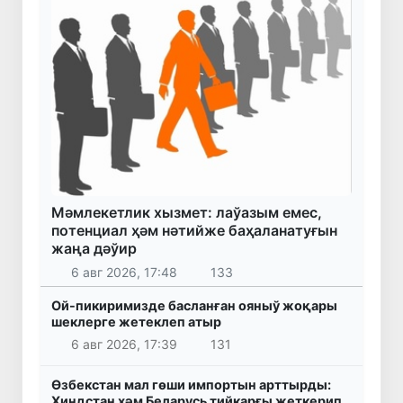
Мәмлекетлик хызмет: лаўазым емес,
потенциал ҳәм нәтийже баҳаланатуғын
жаңа дәўир
6 авг 2026, 17:48
133
Ой-пикиримизде басланған ояныў жоқары
шеклерге жетеклеп атыр
6 авг 2026, 17:39
131
Өзбекстан мал гөши импортын арттырды:
Ҳиндстан ҳәм Беларусь тийкарғы жеткерип