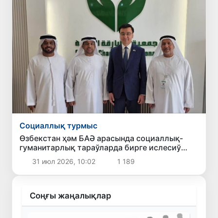
Социаллық турмыс
Өзбекстан ҳәм БАӘ арасында социаллық-
гуманитарлық тараўларда бирге ислесиў
жойбарлары келисип алынды
31 июл 2026, 10:02
1 189
Соңғы жаңалықлар