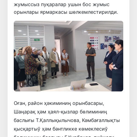
жумыссыз пуқаралар ушын бос жумыс
орынлары ярмаркасы шөлкемлестирилди.
Оған, район ҳәкиминиң орынбасары,
Шаңарақ ҳәм ҳаял-қызлар бөлиминиң
баслығы Т.Қаллықылычова, Кәмбағаллықты
қысқартыў ҳәм бәнтликке көмеклесиў