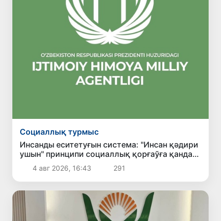
Социаллық турмыс
Инсанды еситетуғын система: "Инсан қәдири
ушын" принципи социаллық қорғаўға қандай
мазмун алып кирди?
4 авг 2026, 16:43
291