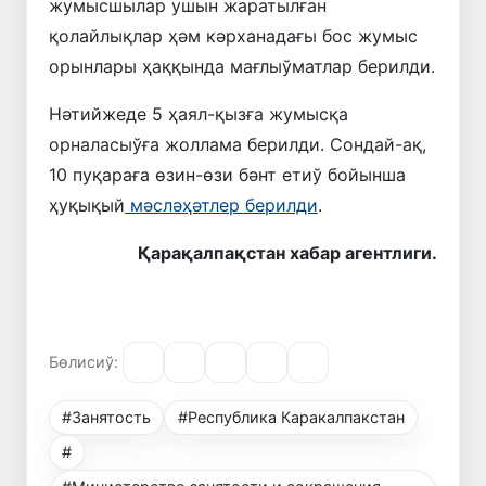
жумысшылар ушын жаратылған
қолайлықлар ҳәм кәрханадағы бос жумыс
орынлары ҳаққында мағлыўматлар берилди.
Нәтийжеде 5 ҳаял-қызға жумысқа
орналасыўға жоллама берилди. Сондай-ақ,
10 пуқараға өзин-өзи бәнт етиў бойынша
ҳуқықый
мәсләҳәтлер берилди
.
Қарақалпақстан хабар агентлиги.
Бөлисиў:
#Занятость
#Республика Каракалпакстан
#