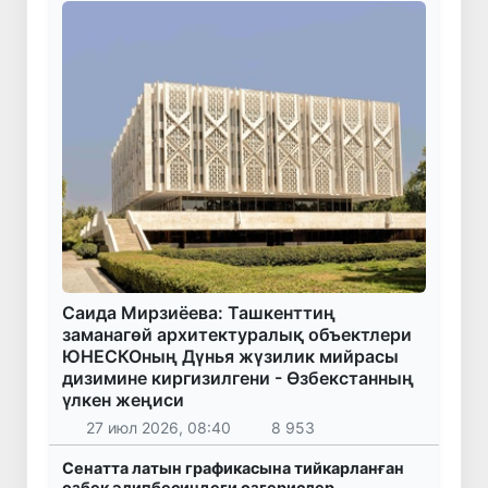
Саида Мирзиёева: Ташкенттиң
заманагөй архитектуралық объектлери
ЮНЕСКОның Дүнья жүзилик мийрасы
дизимине киргизилгени - Өзбекстанның
үлкен жеңиси
27 июл 2026, 08:40
8 953
Сенатта латын графикасына тийкарланған
өзбек әлипбесиндеги өзгерислер