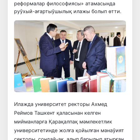
реформалар философиясы» атамасында
руўхый-ағартыўшылық илажы болып өтти.
Илажда университет ректоры Ахмед
Реймов Ташкент қаласынан келген
мийманларға Қарақалпақ мәмлекетлик
университетинде жолға қойылған мәнаўият
секторы, сондай-ақ, алып барылып атырған