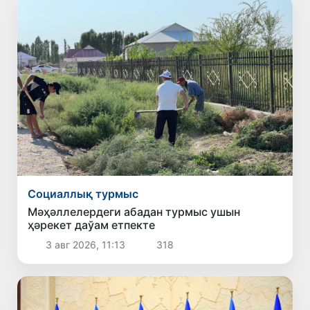
Социаллық турмыс
Мәҳәллелердеги абадан турмыс ушын
ҳәрекет даўам етпекте
3 авг 2026, 11:13
318