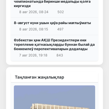
чемпионатында биринши медальды қолға
киргизди
8 авг 2026, 08:24
502
8-август күни ушын ҳаўа райы мағлыўматы
8 авг 2026, 08:15
497
Өзбекстан ҳәм АҚШ Президентлери еки
тәреплеме қатнасықларды буннан былай да
беккемлеў перспективаларын додалады
7 авг 2026, 19:18
843
Таңланған жаңалықлар