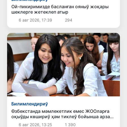
Ой-пикиримизде басланған ояныў жоқары
шеклерге жетеклеп атыр
6 авг 2026, 17:39
294
Билимлендириў
Өзбекстанда мәмлекетлик емес ЖООларға
оқыўды көшириў ҳәм тиклеў бойынша арза
бериў мүддети 10-августқа шекем
6 авг 2026, 13:25
1 390