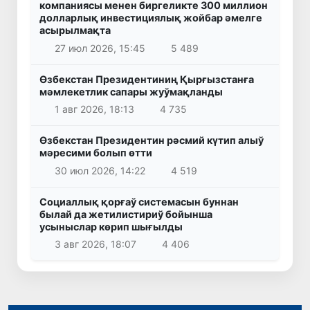
компаниясы менен биргеликте 300 миллион
долларлық инвестициялық жойбар әмелге
асырылмақта
27 июл 2026, 15:45
5 489
Өзбекстан Президентиниң Қырғызстанға
мәмлекетлик сапары жуўмақланды
1 авг 2026, 18:13
4 735
Өзбекстан Президентин рәсмий күтип алыў
мәресими болып өтти
30 июл 2026, 14:22
4 519
Социаллық қорғаў системасын буннан
былай да жетилистириў бойынша
усыныслар көрип шығылды
3 авг 2026, 18:07
4 406