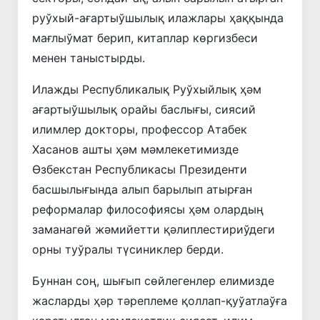
руўхый-ағартыўшылық илажлары ҳаққында
мағлыўмат берип, китаплар көргизбеси
менен таныстырды.
Илажды Республикалық Руўхыйлық ҳәм
ағартыўшылық орайы баслығы, сиясий
илимлер докторы, профессор Атабек
Хасанов ашты ҳәм мәмлекетимизде
Өзбекстан Республикасы Президенти
басшылығында алып барылып атырған
реформалар философиясы ҳәм олардың
заманагөй жәмийетти қәлиплестириўдеги
орны туўралы түсиниклер берди.
Буннан соң, шығып сөйлегенлер елимизде
жасларды ҳәр тәреплеме қоллап-қуўатлаўға