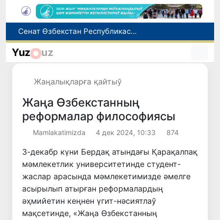
Өзбекстан жас аўыр атлетикашылары Азия чемпионатында биринши медальды қолға киргизди
8-август күни ушын ҳаўа райы мағлыўматы
Yuz
uz
Елимиз дөретиўшилери өз кәсиби ҳәм мийнети менен мақтанады
Орайлық Азия мәмлекетлери Сырдәрья бассейнинде суўды есапқа алыўды автоматластырыў жойбарын мақуллады
Жаңалықларға қайтыў
Сенат Өзбекстан Республикасы Президенти Администрациясының ҳуқықый статусы ҳаққындағы Конституциялық нызамды мақуллады
Жаңа Өзбекстанның
реформалар философиясы
Mamlakatimizda
4 дек 2024, 10:33
874
3-декабр күни Бердақ атындағы Қарақалпақ
мәмлекетлик университетинде студент-
жаслар арасында мәмлекетимизде әмелге
асырылып атырған реформалардың
әҳмийетин кеңнен үгит-нәсиятлаў
мақсетинде, «Жаңа Өзбекстанның