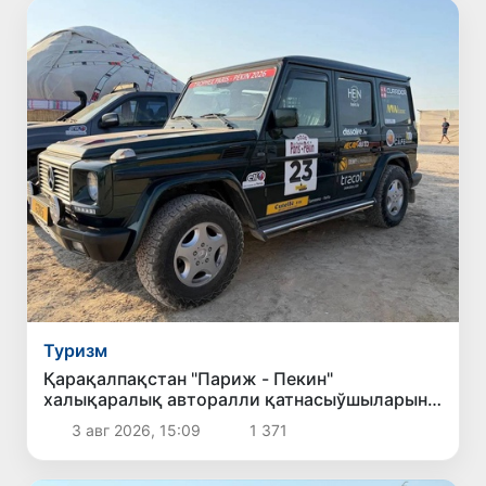
Туризм
Қарақалпақстан "Париж - Пекин"
халықаралық авторалли қатнасыўшыларын
қабыллады
3 авг 2026, 15:09
1 371