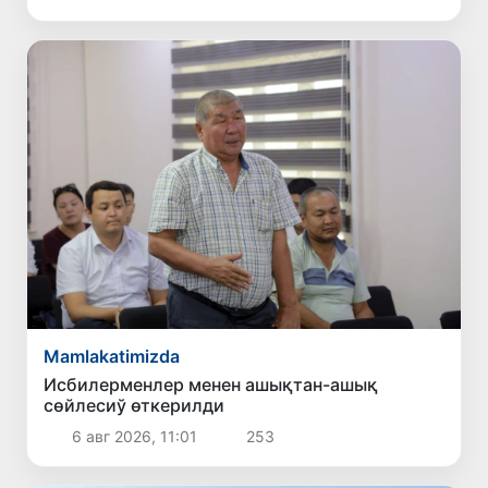
создырылды
Mamlakatimizda
Исбилерменлер менен ашықтан-ашық
сөйлесиў өткерилди
6 авг 2026, 11:01
253