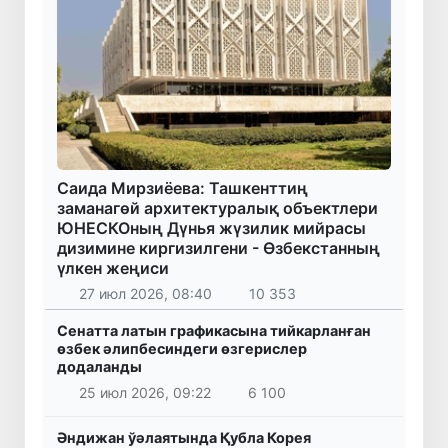
Саида Мирзиёева: Ташкенттиң
заманагөй архитектуралық объектлери
ЮНЕСКОның Дүнья жүзилик мийрасы
дизимине киргизилгени - Өзбекстанның
үлкен жеңиси
27 июл 2026, 08:40
10 353
Сенатта латын графикасына тийкарланған
өзбек әлипбесиндеги өзгерислер
додаланды
25 июл 2026, 09:22
6 100
Әндижан ўәлаятында Қубла Корея