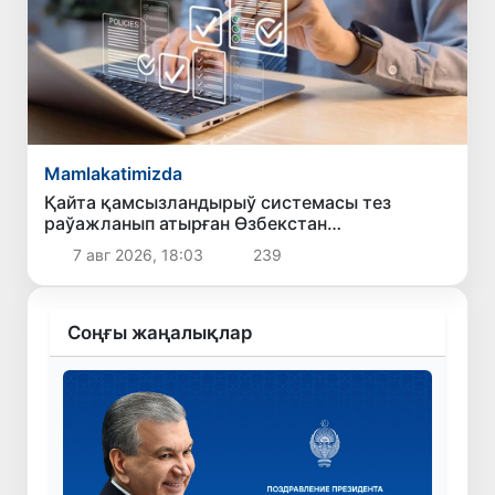
Mamlakatimizda
Қайта қамсызландырыў системасы тез
раўажланып атырған Өзбекстан
экономикасы ушын не береди?
7 авг 2026, 18:03
239
Соңғы жаңалықлар