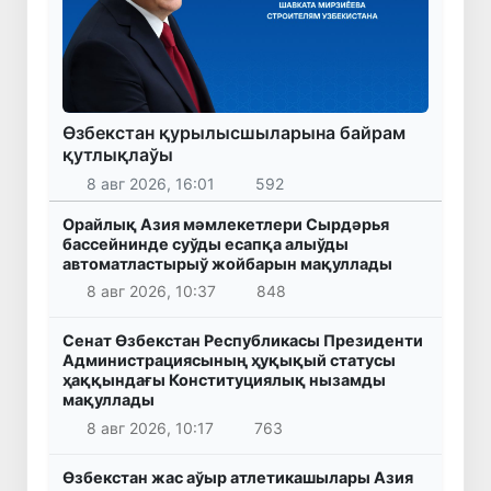
Өзбекстан қурылысшыларына байрам
қутлықлаўы
8 авг 2026, 16:01
592
Орайлық Азия мәмлекетлери Сырдәрья
бассейнинде суўды есапқа алыўды
автоматластырыў жойбарын мақуллады
8 авг 2026, 10:37
848
Сенат Өзбекстан Республикасы Президенти
Администрациясының ҳуқықый статусы
ҳаққындағы Конституциялық нызамды
мақуллады
8 авг 2026, 10:17
763
Өзбекстан жас аўыр атлетикашылары Азия