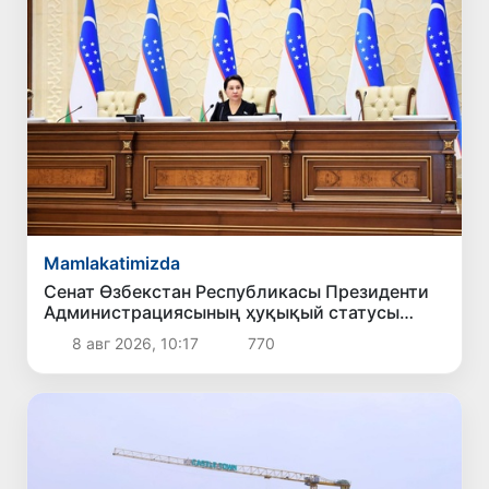
Mamlakatimizda
Сенат Өзбекстан Республикасы Президенти
Администрациясының ҳуқықый статусы
ҳаққындағы Конституциялық нызамды
8 авг 2026, 10:17
770
мақуллады