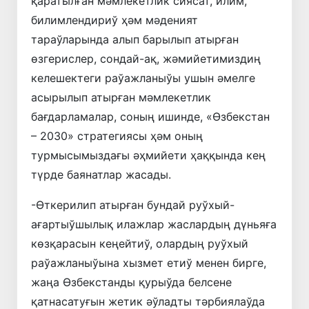
қаратылған мәмлекетлик сиясат, илим,
билимлендириў ҳәм мәденият
тараўларында алып барылып атырған
өзгерислер, сондай-ақ, жәмийетимиздиң
келешектеги раўажланыўы ушын әмелге
асырылып атырған мәмлекетлик
бағдарламалар, соның ишинде, «Өзбекстан
– 2030» стратегиясы ҳәм оның
турмысымыздағы әҳмийети ҳаққында кең
түрде баянатлар жасады.
-Өткерилип атырған бундай руўхый-
ағартыўшылық илажлар жаслардың дүньяға
көзқарасын кеңейтиў, олардың руўхый
раўажланыўына хызмет етиў менен бирге,
жаңа Өзбекстанды қурыўда белсене
қатнасатуғын жетик әўладты тәрбиялаўда