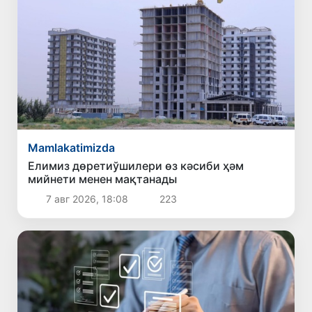
Mamlakatimizda
Елимиз дөретиўшилери өз кәсиби ҳәм
мийнети менен мақтанады
7 авг 2026, 18:08
223