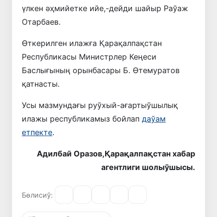
үлкен әҳмийетке ийе,-дейди шайыр Раўаж
Отарбаев.
Өткерилген илажға Қарақалпақстан
Республикасы Министрлер Кеңеси
Баслығының орынбасары Б. Өтемуратов
қатнасты.
Усы мазмундағы руўхый-ағартыўшылық
илажы республикамыз бойлап
даўам
етпекте
.
Адилбай Оразов,Қарақалпақстан хабар
агентлиги шолыўшысы.
Бөлисиў: