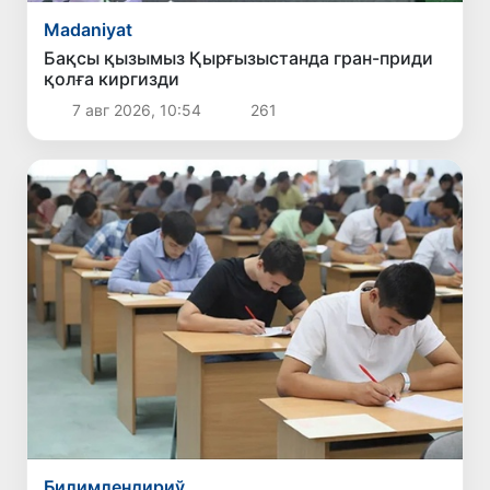
Madaniyat
Бақсы қызымыз Қырғызыстанда гран-приди
қолға киргизди
7 авг 2026, 10:54
261
Билимлендириў