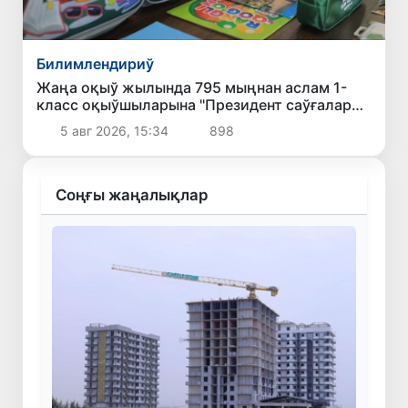
Билимлендириў
Жаңа оқыў жылында 795 мыңнан аслам 1-
класс оқыўшыларына "Президент саўғалары"
тапсырылады
5 авг 2026, 15:34
898
Соңғы жаңалықлар