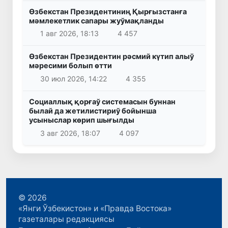
Өзбекстан Президентиниң Қырғызстанға
мәмлекетлик сапары жуўмақланды
1 авг 2026, 18:13
4 457
Өзбекстан Президентин рәсмий күтип алыў
мәресими болып өтти
30 июл 2026, 14:22
4 355
Социаллық қорғаў системасын буннан
былай да жетилистириў бойынша
усыныслар көрип шығылды
3 авг 2026, 18:07
4 097
© 2026
«Янги Ўзбекистон» и «Правда Востока»
газеталары редакциясы