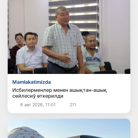
Mamlakatimizda
Исбилерменлер менен ашықтан-ашық
сөйлесиў өткерилди
6 авг 2026, 11:01
211