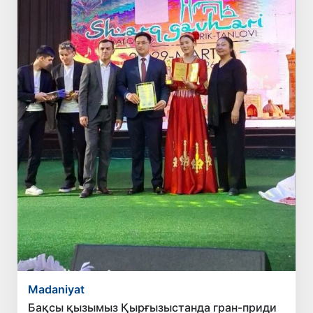
Madaniyat
Бақсы қызымыз Қырғызыстанда гран-приди