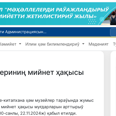
Сенат Өзбекстан Республикасы Президенти Администрациясының ҳуқықый статусы ҳаққындағы Конституциялық нызамды мақуллады
Өзбекстан жас аўыр атлетикашылары Азия чемпионатында биринши медальды қолға киргизди
Жәмийет
Илим ҳәм билимлендириў
Мәденият
Т
ты
ийнети менен мақтанады
Орайлық Азия мәмлекетлери Сырдәрья бассейнинде суўды есапқа алыўды автоматластырыў жойбарын мақуллады
ериниң мийнет ҳақысы
е-китапхана ҳәм музейлер тараўында жумыс
 мийнет ҳақысы муғдарларын арттырыў
0-санлы, 22.11.2024ж) қабыл етилди.