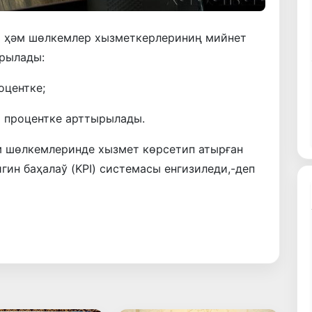
р ҳәм шөлкемлер хызметкерлериниң мийнет
рылады:
оцентке;
5 процентке арттырылады.
 шөлкемлеринде хызмет көрсетип атырған
н баҳалаў (KPI) системасы енгизиледи,-деп