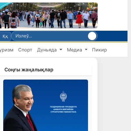
Ққ
уризм
Спорт
Дүньяда
Медиа
Пикир
Соңғы жаңалықлар