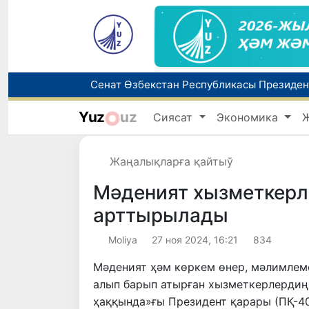
Yuz
uz
Сиясат
Экономика
8-август күни ушын ҳаўа райы мағлыўма
Елимиз дөретиўшилери өз кәсиби ҳәм м
Жаңалықларға қайтыў
Мәденият хызметкерл
арттырылады
Moliya
27 ноя 2024, 16:21
834
Мәденият ҳәм көркем өнер, мәлимлем
алып барып атырған хызметкерлердиң
ҳаққында»ғы Президент қарары (ПҚ-40