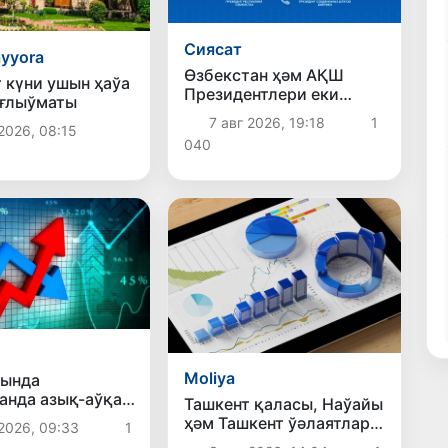
Сиясат
ayyora
Өзбекстан ҳәм АҚШ
т күни ушын ҳаўа
Президентлери еки
ағлыўматы
тәреплеме
7 авг 2026, 19:18
1
2026, 08:15
қатнасықларды буннан
040
былай да беккемлеў
перспективаларын
додалады
Moliya
йында
анда азық-аўқат
Ташкент қаласы, Наўайы
ри баҳасының
ҳәм Ташкент ўәлаятлары
2026, 09:33
1
ўи, айырым
биринши ярым