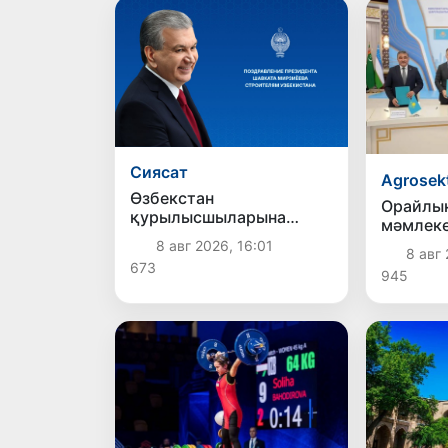
Сиясат
Agrosek
Өзбекстан
Орайлық
қурылысшыларына
мәмлек
байрам қутлықлаўы
бассейн
8 авг 2026, 16:01
8 авг 
есапқа 
673
945
автома
жойбар