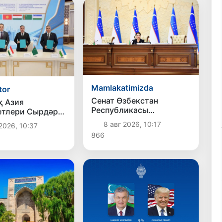
Mamlakatimizda
tor
Сенат Өзбекстан
 Азия
Республикасы
етлери Сырдәрья
Президенти
инде суўды
8 авг 2026, 10:17
2026, 10:37
Администрациясының
алыўды
866
ҳуқықый статусы
тластырыў
ҳаққындағы
ын мақуллады
Конституциялық
нызамды мақуллады