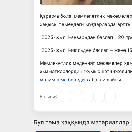
Қарарға бола, мәмлекетлик мәкемеле
ҳақысы төмендеги муғдарларда артты
-2025-жыл 1-январьдан баслап – 20 пр
-2025-жыл 1-июльден баслап – және 1
Мәмлекетлик мәденият мәкемелер ҳәм
хызметкерлердиң жумыс нәтийжелилиги
мәлимлеме береди
xabar.uz сайты.
Бөлисиў:
Бул тема ҳаққында материаллар