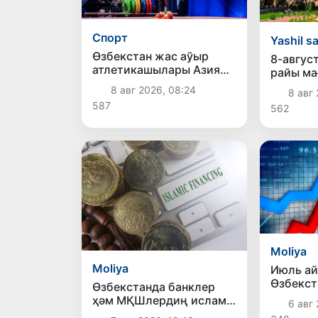
Спорт
Yashil s
Өзбекстан жас аўыр
8-авгус
атлетикашылары Азия
райы м
чемпионатында биринши
8 авг 2026, 08:24
8 авг 
медальды қолға
587
562
киргизди
Moliya
Moliya
Июль а
Өзбекст
Өзбекстанда банклер
өнимле
ҳәм МҚШлердиң ислам
6 авг 
төменле
банк жумысына өтиў