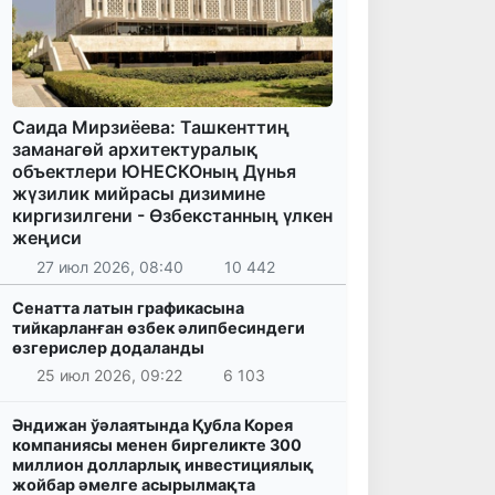
Саида Мирзиёева: Ташкенттиң
заманагөй архитектуралық
объектлери ЮНЕСКОның Дүнья
жүзилик мийрасы дизимине
киргизилгени - Өзбекстанның үлкен
жеңиси
27 июл 2026, 08:40
10 442
Сенатта латын графикасына
тийкарланған өзбек әлипбесиндеги
өзгерислер додаланды
25 июл 2026, 09:22
6 103
Әндижан ўәлаятында Қубла Корея
компаниясы менен биргеликте 300
миллион долларлық инвестициялық
жойбар әмелге асырылмақта