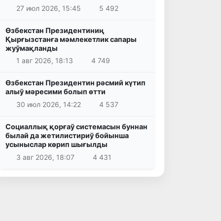
27 июл 2026, 15:45
5 492
Өзбекстан Президентиниң
Қырғызстанға мәмлекетлик сапары
жуўмақланды
1 авг 2026, 18:13
4 749
Өзбекстан Президентин рәсмий күтип
алыў мәресими болып өтти
30 июл 2026, 14:22
4 537
Социаллық қорғаў системасын буннан
былай да жетилистириў бойынша
усыныслар көрип шығылды
3 авг 2026, 18:07
4 431