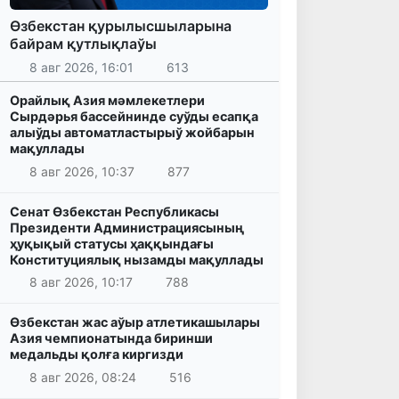
Өзбекстан қурылысшыларына
байрам қутлықлаўы
8 авг 2026, 16:01
613
Орайлық Азия мәмлекетлери
Сырдәрья бассейнинде суўды есапқа
алыўды автоматластырыў жойбарын
мақуллады
8 авг 2026, 10:37
877
Сенат Өзбекстан Республикасы
Президенти Администрациясының
ҳуқықый статусы ҳаққындағы
Конституциялық нызамды мақуллады
8 авг 2026, 10:17
788
Өзбекстан жас аўыр атлетикашылары
Азия чемпионатында биринши
медальды қолға киргизди
8 авг 2026, 08:24
516