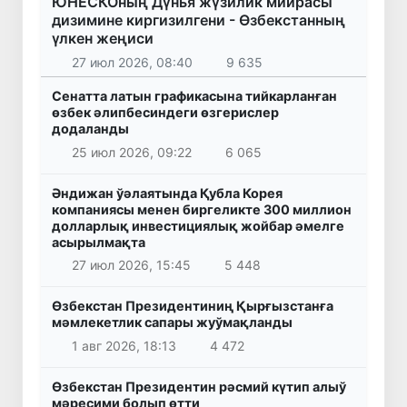
ЮНЕСКОның Дүнья жүзилик мийрасы
дизимине киргизилгени - Өзбекстанның
үлкен жеңиси
27 июл 2026, 08:40
9 635
Сенатта латын графикасына тийкарланған
өзбек әлипбесиндеги өзгерислер
додаланды
25 июл 2026, 09:22
6 065
Әндижан ўәлаятында Қубла Корея
компаниясы менен биргеликте 300 миллион
долларлық инвестициялық жойбар әмелге
асырылмақта
27 июл 2026, 15:45
5 448
Өзбекстан Президентиниң Қырғызстанға
мәмлекетлик сапары жуўмақланды
1 авг 2026, 18:13
4 472
Өзбекстан Президентин рәсмий күтип алыў
мәресими болып өтти