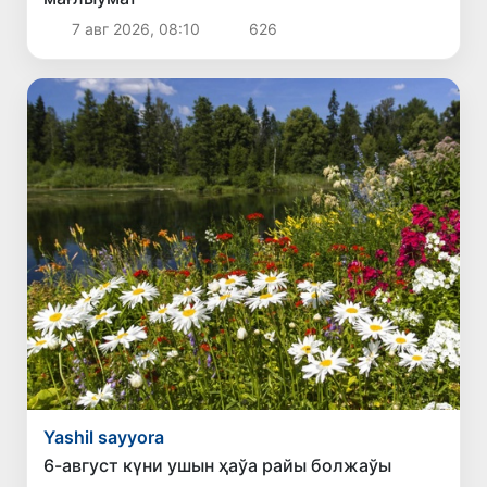
7 авг 2026, 08:10
626
Yashil sayyora
6-август күни ушын ҳаўа райы болжаўы