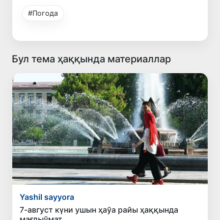
#Погода
Бул тема ҳаққында материаллар
Yashil sayyora
7-август күни ушын ҳаўа райы ҳаққында
мағлыўмат