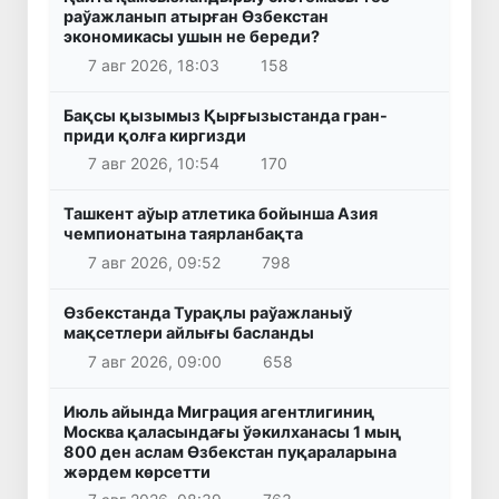
раўажланып атырған Өзбекстан
экономикасы ушын не береди?
7 авг 2026, 18:03
158
Бақсы қызымыз Қырғызыстанда гран-
приди қолға киргизди
7 авг 2026, 10:54
170
Ташкент аўыр атлетика бойынша Азия
чемпионатына таярланбақта
7 авг 2026, 09:52
798
Өзбекстанда Турақлы раўажланыў
мақсетлери айлығы басланды
7 авг 2026, 09:00
658
Июль айында Миграция агентлигиниң
Москва қаласындағы ўәкилханасы 1 мың
800 ден аслам Өзбекстан пуқараларына
жәрдем көрсетти