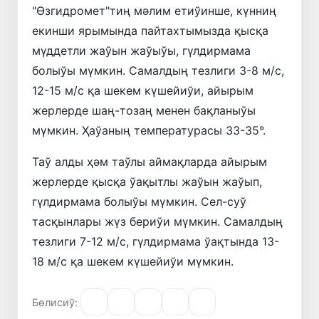
"Өзгидромет"тиң мәлим етиўинше, күнниң
екинши ярымында пайтахтымызда қысқа
мүддетли жаўын жаўыўы, гүлдирмама
болыўы мүмкин. Самалдың тезлиги 3-8 м/с,
12-15 м/с қа шекем күшейиўи, айырым
жерлерде шаң-тозаң менен бақланыўы
мүмкин. Ҳаўаның температурасы 33-35°.
Таў алды ҳәм таўлы аймақларда айырым
жерлерде қысқа ўақытлы жаўын жаўып,
гүлдирмама болыўы мүмкин. Сел-суў
тасқынлары жүз бериўи мүмкин. Самалдың
тезлиги 7-12 м/с, гүлдирмама ўақтында 13-
18 м/с қа шекем күшейиўи мүмкин.
Бөлисиў: