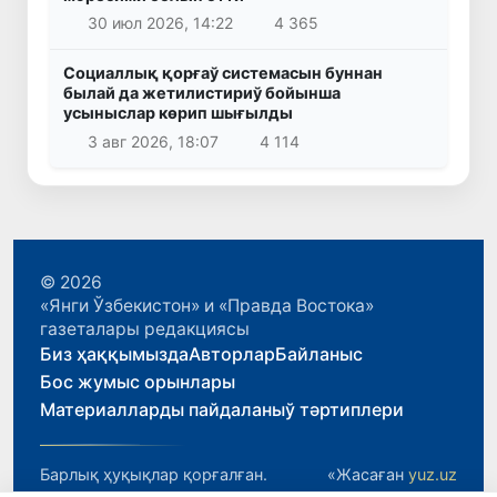
30 июл 2026, 14:22
4 365
Социаллық қорғаў системасын буннан
былай да жетилистириў бойынша
усыныслар көрип шығылды
3 авг 2026, 18:07
4 114
© 2026
«Янги Ўзбекистон» и «Правда Востока»
газеталары редакциясы
Биз ҳаққымызда
Авторлар
Байланыс
Бос жумыс орынлары
Материалларды пайдаланыў тәртиплери
Барлық ҳуқықлар қорғалған.
«Жасаған
yuz.uz