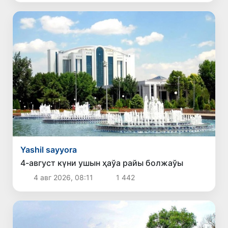
Yashil sayyora
4-август күни ушын ҳаўа райы болжаўы
4 авг 2026, 08:11
1 442