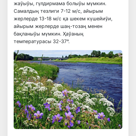
жаўыўы, гүлдирмама болыўы мүмкин.
Самалдың тезлиги 7-12 м/с, айырым
жерлерде 13-18 м/с қа шекем күшейиўи,
айырым жерлерде шаң-тозаң менен
бақланыўы мүмкин. Ҳаўаның
температурасы 32-37°.