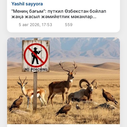
Yashil sayyora
"Мениң бағым": пүткил Өзбекстан бойлап
жаңа жасыл жәмийетлик мәканлар
қәлиплеспекте
5 авг 2026, 17:53
559