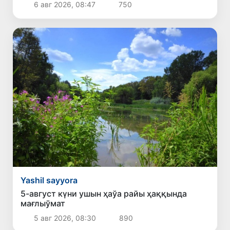
6 авг 2026, 08:47
750
Yashil sayyora
5-август күни ушын ҳаўа райы ҳаққында
мағлыўмат
5 авг 2026, 08:30
890