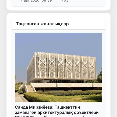
7 авг 2026, 08:39
763
Таңланған жаңалықлар
Саида Мирзиёева: Ташкенттиң
заманагөй архитектуралық объектлери