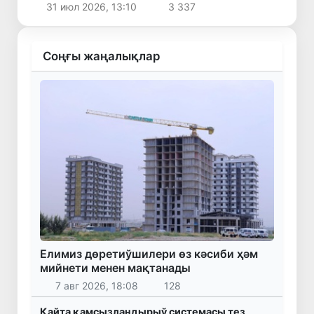
31 июл 2026, 13:10
3 337
төменлеўи күтилмекте
Соңғы жаңалықлар
Елимиз дөретиўшилери өз кәсиби ҳәм
мийнети менен мақтанады
7 авг 2026, 18:08
128
Қайта қамсызландырыў системасы тез