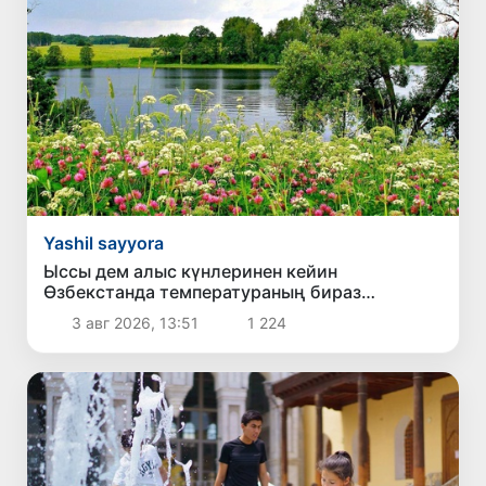
Yashil sayyora
Ыссы дем алыс күнлеринен кейин
Өзбекстанда температураның бираз
төменлеўи күтилмекте
3 авг 2026, 13:51
1 224