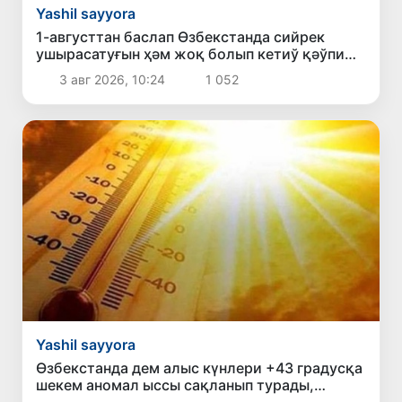
Yashil sayyora
1-августтан баслап Өзбекстанда сийрек
ушырасатуғын ҳәм жоқ болып кетиў қәўпи
астында турған жабайы ҳайўанларды аўлаў
3 авг 2026, 10:24
1 052
қадаған етилди
Yashil sayyora
Өзбекстанда дем алыс күнлери +43 градусқа
шекем аномал ыссы сақланып турады,
келеси ҳәптеде болса температура