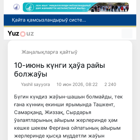
Қайта қамсызландырыў системасы тез раўажланып атырған Өзбекстан экономикасы ушын не береди?
Ташкент аўыр атлетика бойынша Азия чемпионатына таярланбақта
Yuz
uz
Өзбекстанда Турақлы раўажланыў мақсетлери айлығы басланды
Июль айында Миграция агентлигиниң Москва қаласындағы ўәкилханасы 1 мың 800 ден аслам Өзбекстан пуқараларына жәрдем көрсетти
Жаңалықларға қайтыў
Елимиз дөретиўшилери өз кәсиби ҳәм мийнети менен мақтанады
10-июнь күнги ҳаўа райы
болжаўы
Yashil sayyora
10 июн 2026, 08:22
2 240
Бүгин күндиз жаўын-шашын болмайды, тек
ғана күнниң екинши ярымында Ташкент,
Самарқанд, Жиззақ, Сырдәрья
ўәлаятларының айырым жерлеринде ҳәм
кешке шекем Ферғана ойпатының айырым
жерлеринде қысқа мүддетли жаўын