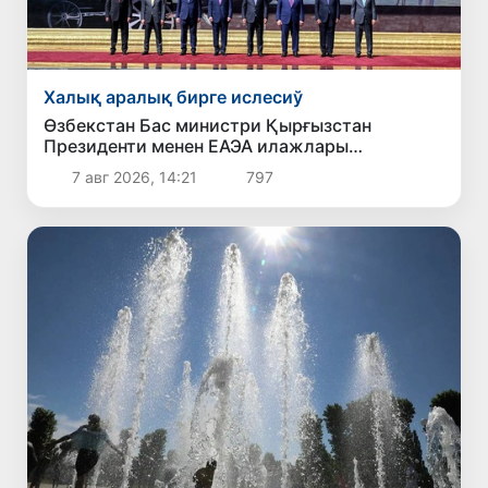
Халық аралық бирге ислесиў
Өзбекстан Бас министри Қырғызстан
Президенти менен ЕАЭА илажлары
шеңбериндеги ушырасыўда қатнасты
7 авг 2026, 14:21
797