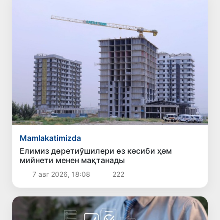
Mamlakatimizda
Елимиз дөретиўшилери өз кәсиби ҳәм
мийнети менен мақтанады
7 авг 2026, 18:08
222