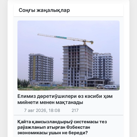
Соңғы жаңалықлар
Елимиз дөретиўшилери өз кәсиби ҳәм
мийнети менен мақтанады
7 авг 2026, 18:08
217
Қайта қамсызландырыў системасы тез
раўажланып атырған Өзбекстан
экономикасы ушын не береди?