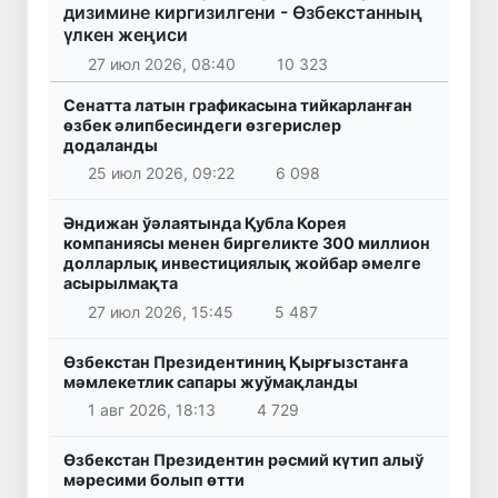
дизимине киргизилгени - Өзбекстанның
үлкен жеңиси
27 июл 2026, 08:40
10 323
Сенатта латын графикасына тийкарланған
өзбек әлипбесиндеги өзгерислер
додаланды
25 июл 2026, 09:22
6 098
Әндижан ўәлаятында Қубла Корея
компаниясы менен биргеликте 300 миллион
долларлық инвестициялық жойбар әмелге
асырылмақта
27 июл 2026, 15:45
5 487
Өзбекстан Президентиниң Қырғызстанға
мәмлекетлик сапары жуўмақланды
1 авг 2026, 18:13
4 729
Өзбекстан Президентин рәсмий күтип алыў
мәресими болып өтти