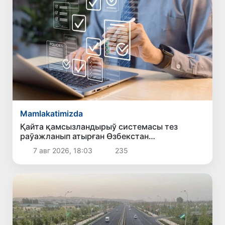
Mamlakatimizda
Қайта қамсызландырыў системасы тез
раўажланып атырған Өзбекстан
экономикасы ушын не береди?
7 авг 2026, 18:03
235