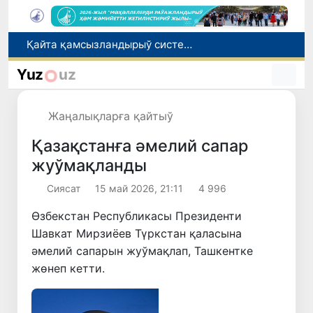
Өзбекстанда төлемли автомобиль жолларын жаратыў ҳәм олардан пайдаланыў тәртиби белгиленди
Өзбекстан Бас министри Қырғызстан Президенти менен ЕАЭА илажлары шеңбериндеги ушырасыўда қатнасты
Yuz
uz
Өзбекстанда дем алыс күнлери ыссы болады: ҳаўа +42 градусқа шекем ысыйды
Елимиз дөретиўшилери өз кәсиби ҳәм мийнети менен мақтанады
Жаңалықларға қайтыў
Қайта қамсызландырыў системасы тез раўажланып атырған Өзбекстан экономикасы ушын не береди?
Қазақстанға әмелий сапар
жуўмақланды
Сиясат
15 май 2026, 21:11
4 996
Өзбекстан Республикасы Президенти
Шавкат Мирзиёев Түркстан қаласына
әмелий сапарын жуўмақлап, Ташкентке
жөнеп кетти.