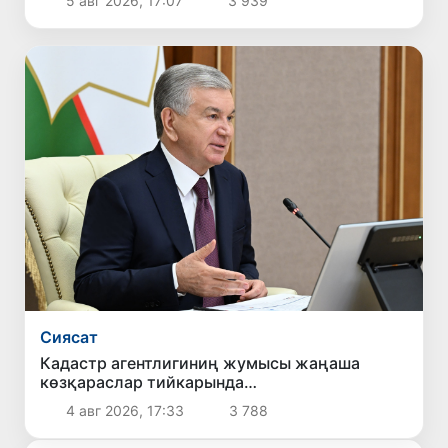
5 авг 2026, 17:07
3 939
Сиясат
Кадастр агентлигиниң жумысы жаңаша
көзқараслар тийкарында
шөлкемлестириледи
4 авг 2026, 17:33
3 788