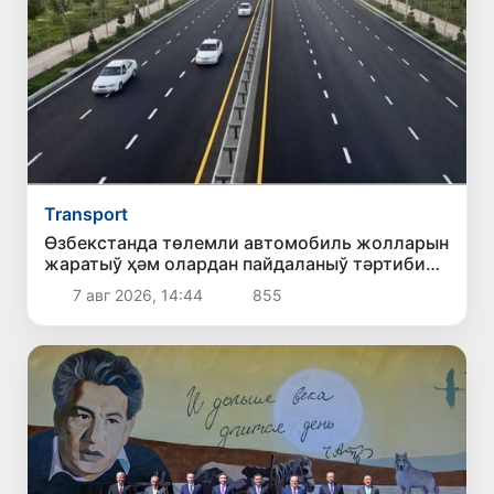
Transport
Өзбекстанда төлемли автомобиль жолларын
жаратыў ҳәм олардан пайдаланыў тәртиби
белгиленди
7 авг 2026, 14:44
855