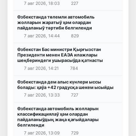
7 авг 2026, 18:03
227
Өзбекстанда төлемли автомобиль
жолларын жаратыў ҳәм олардан
пайдаланыў тәртиби белгиленди
7 авг 2026, 14:44
829
Өзбекстан Бас министри Қырғызстан
Президенти менен ЕАЭА илажлары
шеңбериндеги ушырасыўда қатнасты
7 авг 2026, 14:21
784
Өзбекстанда дем алыс күнлери ыссы
болады: ҳаўа +42 градусқа шекем ысыйды
7 авг 2026, 13:33
727
Өзбекстанда автомобиль жолларын
классификациялаў ҳәм олардан
пайдаланыўдың жаңа қағыйдалары
белгиленди
7 авг 2026, 13:09
729