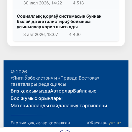
30 июл 2026, 14:22
4 518
Социаллық қорғаў системасын буннан
былай да жетилистириў бойынша
усыныслар көрип шығылды
3 авг 2026, 18:07
4 400
© 2026
«Янги Ўзбекистон» и «Правда Востока»
газеталары редакциясы
Биз ҳаққымызда
Авторлар
Байланыс
Бос жумыс орынлары
Материалларды пайдаланыў тәртиплери
Барлық ҳуқықлар қорғалған.
«Жасаған
yuz.uz