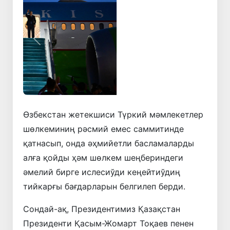
Алдынғы
Кейинки
Өзбекстан жетекшиси Түркий мәмлекетлер
шөлкеминиң рәсмий емес саммитинде
қатнасып, онда әҳмийетли басламаларды
алға қойды ҳәм шөлкем шеңбериндеги
әмелий бирге ислесиўди кеңейтиўдиң
тийкарғы бағдарларын белгилеп берди.
Сондай-ақ, Президентимиз Қазақстан
Президенти Қасым-Жомарт Тоқаев пенен