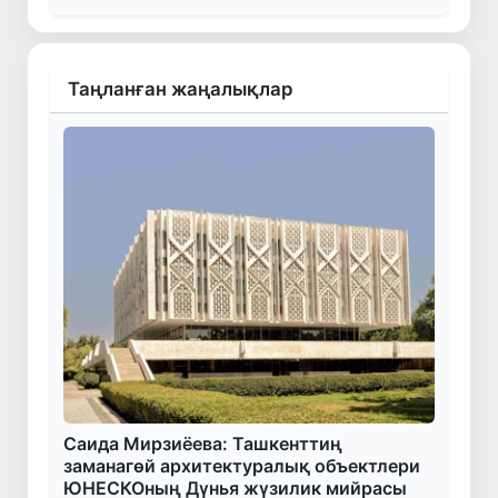
Таңланған жаңалықлар
Саида Мирзиёева: Ташкенттиң
заманагөй архитектуралық объектлери
ЮНЕСКОның Дүнья жүзилик мийрасы