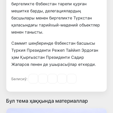
биргеликте Өзбекстан тәрепи қурған
мешитке барды, делегациялардың
басшылары менен биргеликте Түркстан
қаласындағы тарийхый-мәдений объектлер
менен танысты.
Саммит шеңберинде Өзбекстан басшысы
Түркия Президенти Режеп Таййип Эрдоған
ҳәм Қырғызстан Президенти Садир
Жапаров пенен де ушырасыўлар өткерди.
Бөлисиў:
Бул тема ҳаққында материаллар