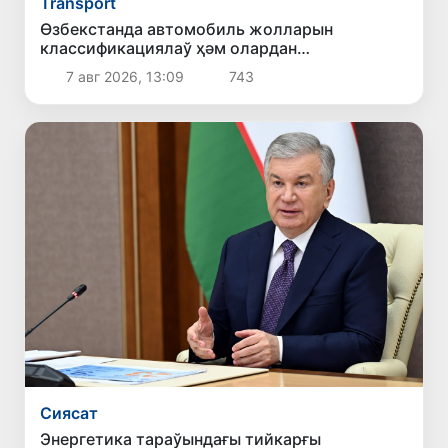
Transport
Өзбекстанда автомобиль жолларын
классификациялаў ҳәм олардан
пайдаланыўдың жаңа қағыйдалары
7 авг 2026, 13:09
743
белгиленди
Сиясат
Энергетика тараўындағы тийкарғы