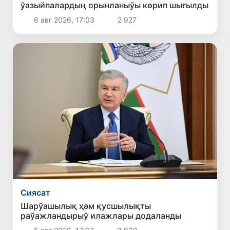
ўазыйпалардың орынланыўы көрип шығылды
6 авг 2026, 17:03
2 927
Сиясат
Шарўашылық ҳәм қусшылықты
раўажландырыў илажлары додаланды