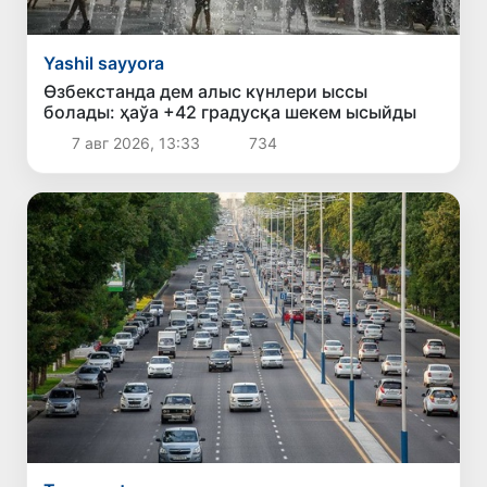
Yashil sayyora
Өзбекстанда дем алыс күнлери ыссы
болады: ҳаўа +42 градусқа шекем ысыйды
7 авг 2026, 13:33
734