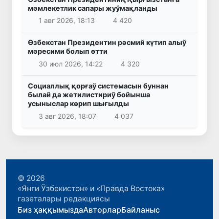
мәмлекетлик сапары жуўмақланды
1 авг 2026, 18:13
4 420
Өзбекстан Президентин рәсмий күтип алыў
мәресими болып өтти
30 июл 2026, 14:22
4 320
Социаллық қорғаў системасын буннан
былай да жетилистириў бойынша
усыныслар көрип шығылды
3 авг 2026, 18:07
4 037
© 2026
«Янги Ўзбекистон» и «Правда Востока»
газеталары редакциясы
Биз ҳаққымызда
Авторлар
Байланыс