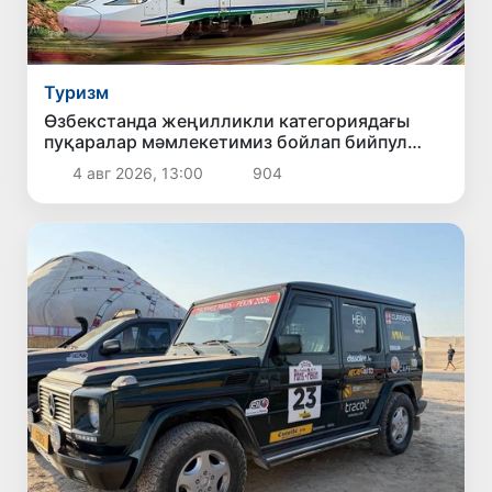
Туризм
Өзбекстанда жеңилликли категориядағы
пуқаралар мәмлекетимиз бойлап бийпул
ямаса шегирме менен саяхат етиўи мүмкин
4 авг 2026, 13:00
904
болады