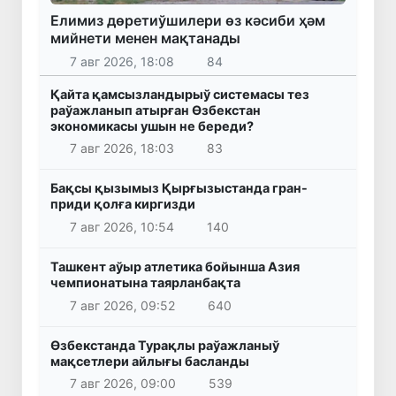
Елимиз дөретиўшилери өз кәсиби ҳәм
мийнети менен мақтанады
7 авг 2026, 18:08
84
Қайта қамсызландырыў системасы тез
раўажланып атырған Өзбекстан
экономикасы ушын не береди?
7 авг 2026, 18:03
83
Бақсы қызымыз Қырғызыстанда гран-
приди қолға киргизди
7 авг 2026, 10:54
140
Ташкент аўыр атлетика бойынша Азия
чемпионатына таярланбақта
7 авг 2026, 09:52
640
Өзбекстанда Турақлы раўажланыў
мақсетлери айлығы басланды
7 авг 2026, 09:00
539