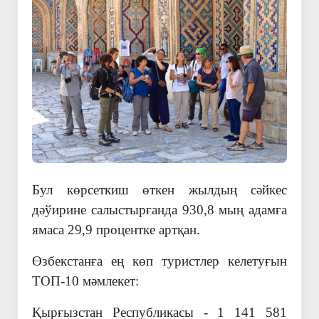
Бул көрсеткиш өткен жылдың сәйкес
дәўирине салыстырғанда 930,8 мың адамға
ямаса 29,9 процентке артқан.
Өзбекстанға ең көп туристлер келетуғын
ТОП-10 мәмлекет:
Қырғызстан Республикасы - 1 141 581