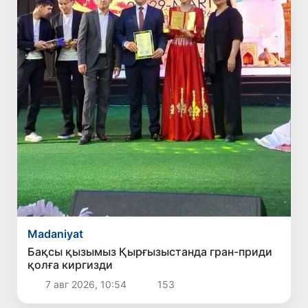
Madaniyat
Бақсы қызымыз Қырғызыстанда гран-приди
қолға киргизди
7 авг 2026, 10:54
153