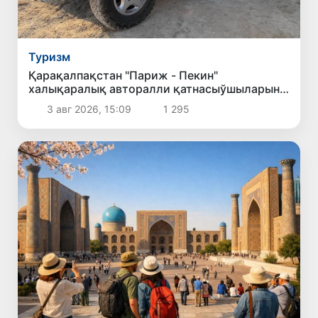
Туризм
Қарақалпақстан "Париж - Пекин"
халықаралық авторалли қатнасыўшыларын
қабыллады
3 авг 2026, 15:09
1 295