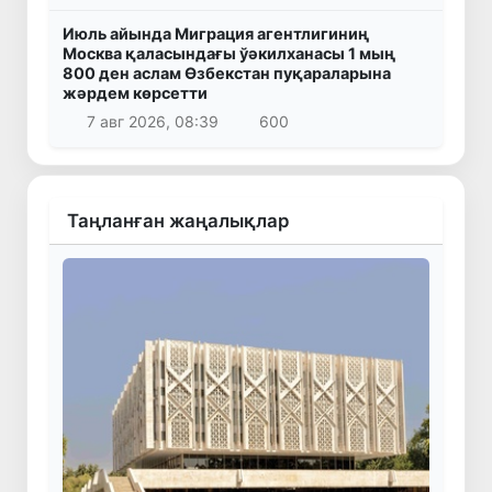
Июль айында Миграция агентлигиниң
Москва қаласындағы ўәкилханасы 1 мың
800 ден аслам Өзбекстан пуқараларына
жәрдем көрсетти
7 авг 2026, 08:39
600
Таңланған жаңалықлар