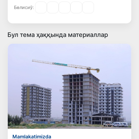
Бөлисиў:
Бул тема ҳаққында материаллар
Mamlakatimizda