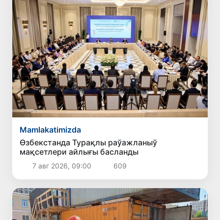
Mamlakatimizda
Өзбекстанда Турақлы раўажланыў
мақсетлери айлығы басланды
7 авг 2026, 09:00
609