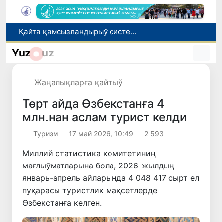
Ташкент аўыр атлетика бойынша Азия чемпионатына таярланбақта
Өзбекстанда Турақлы раўажланыў мақсетлери айлығы басланды
Yuz
uz
Июль айында Миграция агентлигиниң Москва қаласындағы ўәкилханасы 1 мың 800 ден аслам Өзбекстан пуқараларына жәрдем көрсетти
Елимиз дөретиўшилери өз кәсиби ҳәм мийнети менен мақтанады
Жаңалықларға қайтыў
Қайта қамсызландырыў системасы тез раўажланып атырған Өзбекстан экономикасы ушын не береди?
Төрт айда Өзбекстанға 4
млн.нан аслам турист келди
Туризм
17 май 2026, 10:49
2 593
Миллий статистика комитетиниң
мағлыўматларына бола, 2026-жылдың
январь-апрель айларында 4 048 417 сырт ел
пуқарасы туристлик мақсетлерде
Өзбекстанға келген.