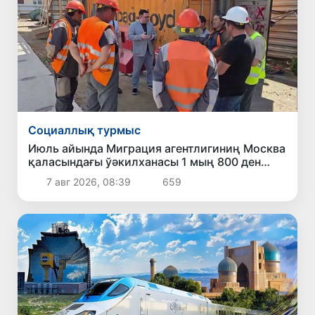
Социаллық турмыс
Июль айында Миграция агентлигиниң Москва
қаласындағы ўәкилханасы 1 мың 800 ден
аслам Өзбекстан пуқараларына жәрдем
7 авг 2026, 08:39
659
көрсетти