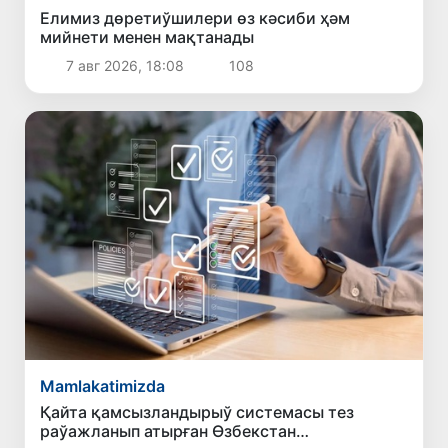
Елимиз дөретиўшилери өз кәсиби ҳәм
мийнети менен мақтанады
7 авг 2026, 18:08
108
Mamlakatimizda
Қайта қамсызландырыў системасы тез
раўажланып атырған Өзбекстан