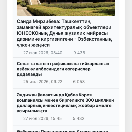
Саида Мирзиёева: Ташкенттиң
заманагөй архитектуралық объектлери
ЮНЕСКОның Дүнья жүзилик мийрасы
дизимине киргизилгени - Өзбекстанның
үлкен жеңиси
27 июл 2026, 08:40
9 436
Сенатта латын графикасына тийкарланған
өзбек әлипбесиндеги өзгерислер
додаланды
25 июл 2026, 09:22
6 058
Әндижан ўәлаятында Қубла Корея
компаниясы менен биргеликте 300 миллион
долларлық инвестициялық жойбар әмелге
асырылмақта
27 июл 2026, 15:45
5 432
Өзбекстан Президентиниң Қырғызстанға