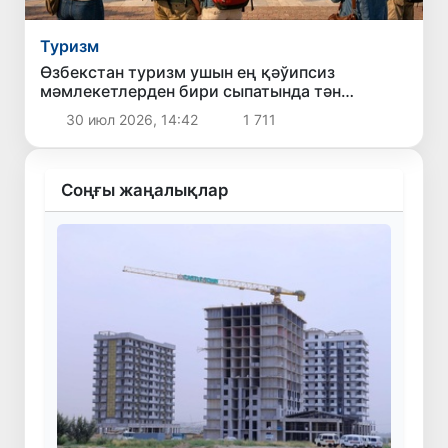
Туризм
Өзбекстан туризм ушын ең қәўипсиз
мәмлекетлерден бири сыпатында тән
алынған
30 июл 2026, 14:42
1 711
Соңғы жаңалықлар