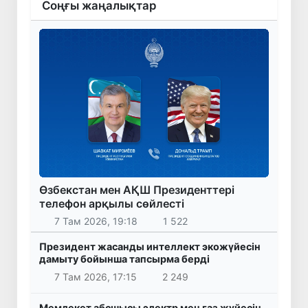
Соңғы жаңалықтар
Өзбекстан мен АҚШ Президенттері
телефон арқылы сөйлесті
7 Там 2026, 19:18
1 522
Президент жасанды интеллект экожүйесін
дамыту бойынша тапсырма берді
7 Там 2026, 17:15
2 249
Мемлекет абсшысы электр мен газ жүйесін