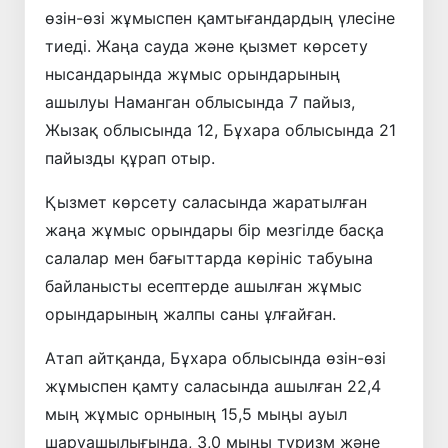
өзін-өзі жұмыспен қамтығандардың үлесіне
тиеді. Жаңа сауда және қызмет көрсету
нысандарында жұмыс орындарының
ашылуы Наманган облысында 7 пайыз,
Жызақ облысында 12, Бұхара облысында 21
пайызды құрап отыр.
Қызмет көрсету саласында жаратылған
жаңа жұмыс орындары бір мезгілде басқа
салалар мен бағыттарда көрініс табуына
байланысты есептерде ашылған жұмыс
орындарының жалпы саны ұлғайған.
Атап айтқанда, Бұхара облысында өзін-өзі
жұмыспен қамту саласында ашылған 22,4
мың жұмыс орнының 15,5 мыңы ауыл
шаруашылығында, 3,0 мыңы туризм және