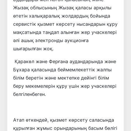
Жызақ облысының Жызақ қаласы арқылы
өтетін халықаралық жолдардың бойында
сервистік қызмет көрсету нысандарын құру
мақсатында таңдап алынған жер учаскелері
әлі ашық электронды аукционға
шығарылған жоқ.
Қаракөл және Ферғана аудандарында және
Бұхара қаласында беймемлекеттік жалпы
білім беретін және мектепке дейінгі білім
беру мекемелерін құру үшін жер учаскелері
белгіленбеген.
Атап өткендей, қызмет көрсету саласында
құрылған жұмыс орындарының басым бөлігі