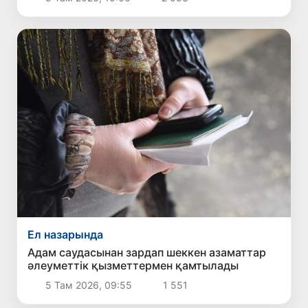
Ел назарында
Адам саудасынан зардап шеккен азаматтар
әлеуметтік қызметтермен қамтылады
5 Там 2026, 09:55
1 551