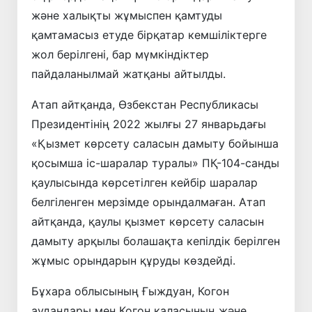
және халықты жұмыспен қамтуды
қамтамасыз етуде бірқатар кемшіліктерге
жол берілгені, бар мүмкіндіктер
пайдаланылмай жатқаны айтылды.
Атап айтқанда, Өзбекстан Республикасы
Президентінің 2022 жылғы 27 январьдағы
«Қызмет көрсету саласын дамыту бойынша
қосымша іс-шаралар туралы» ПҚ-104-санды
қаулысында көрсетiлген кейбiр шаралар
белгiленген мерзiмде орындалмаған. Атап
айтқанда, қаулы қызмет көрсету саласын
дамыту арқылы болашақта кепілдік берілген
жұмыс орындарын құруды көздейді.
Бұхара облысының Ғыждуан, Когон
аудандары мен Когон қаласының және