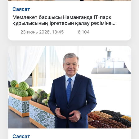
Саясат
Мемлекет басшысы Наманганда IT-парк
құрылысының іргетасын қалау рәсіміне
қатысты
23 июнь 2026, 13:45
6 104
Саясат