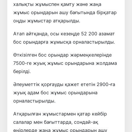
халықты жұмыспен қамту және жаңа
жұмыс орындарын ашу бағытында бірқатар
оңды жұмыстар атқарылды.
Атап айтқанда, осы кезеңде 52 200 азамат
бос орындарға жұмысқа орналастырылды.
Өткізілген бос орындар жәрмеңкелерінде
7500-ге жуық жұмыс орындарына жолдама
берілді.
Әлеуметтік қорғауды қажет ететін 2900-ға
жуық адам бос жұмыс орындарына
орналастырылды.
Атқарылған жұмыстармен қатар кейбір
салалар мен бағыттарда, сондай-ақ
өңірлерде жаңа жұмыс орындарын ашу