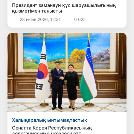
Президент заманауи құс шаруашылығының
қызметімен танысты
23 июнь 2026, 12:31
6 025
Халықаралық ынтымақтастық
Сенатта Корея Республикасының
делегациясымен кездесу өтті