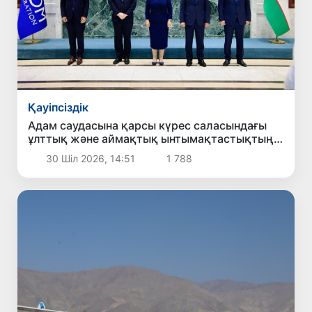
Қауіпсіздік
Адам саудасына қарсы күрес саласындағы
ұлттық және аймақтық ынтымақтастықтың
жаңа басым бағыттары белгіленді
30 Шіл 2026, 14:51
1 788