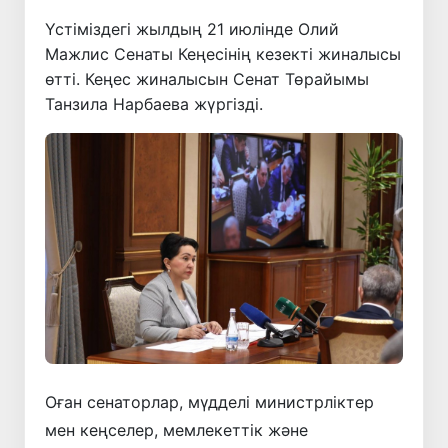
Үстіміздегі жылдың 21 июлінде Олий
Мажлис Сенаты Кеңесінің кезекті жиналысы
өтті. Кеңес жиналысын Сенат Төрайымы
Танзила Нарбаева жүргізді.
Оған сенаторлар, мүдделі министрліктер
мен кеңселер, мемлекеттік және