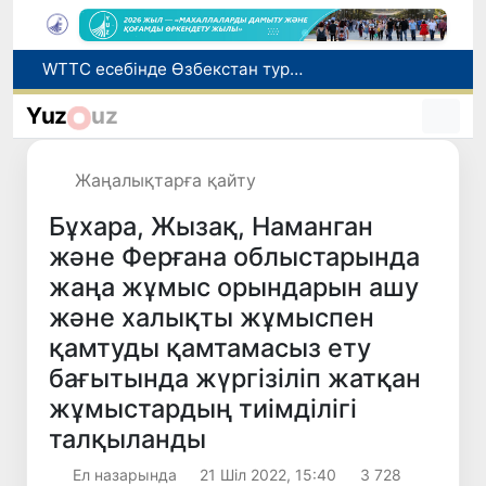
Мүмкіндігі шектеулі талапкерлерге қабылдау емтихандарында қосымша уақыт беріледі
Беларусьтен Өзбекстанға екінші тікелей жүк пойызы жөнелтілді
Yuz
uz
Адам саудасынан зардап шеккен азаматтар әлеуметтік қызметтермен қамтылады
Жарты жылда Өзбекстанда қанша егіз сәби дүниеге келді?
Жаңалықтарға қайту
WTTC есебінде Өзбекстан туризмнің өсу қарқыны бойынша Орталық Азияда бірінші орынға шықты
Бұхара, Жызақ, Наманган
және Ферғана облыстарында
жаңа жұмыс орындарын ашу
және халықты жұмыспен
қамтуды қамтамасыз ету
бағытында жүргізіліп жатқан
жұмыстардың тиімділігі
талқыланды
Ел назарында
21 Шіл 2022, 15:40
3 728