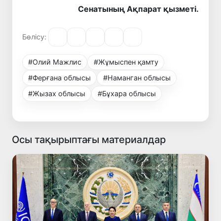
Сенатының Ақпарат қызметі.
Бөлісу:
#Олий Мажлис
#Жұмыспен қамту
#Ферғана облысы
#Наманган облысы
#Жызах облысы
#Бұхара облысы
Осы тақырыптағы материалдар