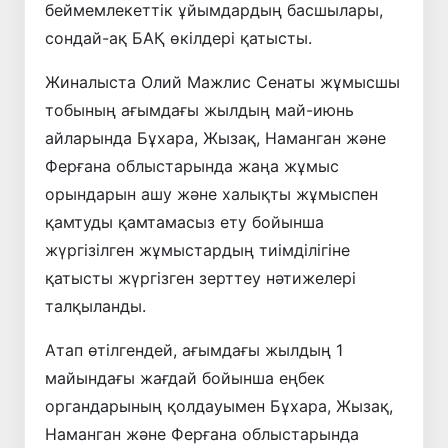
беймемлекеттік ұйымдардың басшылары,
сондай-ақ БАҚ өкілдері қатысты.
Жиналыста Олий Мажлис Сенаты жұмысшы
тобының ағымдағы жылдың май-июнь
айларында Бұхара, Жызақ, Наманган және
Ферғана облыстарында жаңа жұмыс
орындарын ашу және халықты жұмыспен
қамтуды қамтамасыз ету бойынша
жүргізілген жұмыстардың тиімділігіне
қатысты жүргізген зерттеу нәтижелері
талқыланды.
Атап өтілгендей, ағымдағы жылдың 1
майындағы жағдай бойынша еңбек
органдарының қолдауымен Бұхара, Жызақ,
Наманган және Ферғана облыстарында