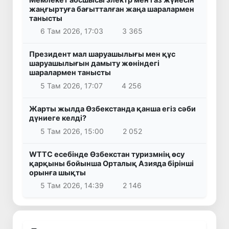
жаңғыртуға бағытталған жаңа шаралармен
танысты
6 Там 2026, 17:03
3 365
Президент мал шаруашылығы мен құс
шаруашылығын дамыту жөніндегі
шаралармен танысты
5 Там 2026, 17:07
4 256
Жарты жылда Өзбекстанда қанша егіз сәби
дүниеге келді?
5 Там 2026, 15:00
2 052
WTTC есебінде Өзбекстан туризмнің өсу
қарқыны бойынша Орталық Азияда бірінші
орынға шықты
5 Там 2026, 14:39
2 146