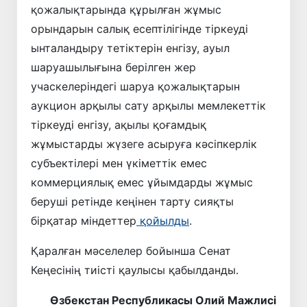
қожалықтарында құрылған жұмыс
орындарын салық есептілігінде тіркеуді
ынталандыру тетіктерін енгізу, ауыл
шаруашылығына берілген жер
учаскелеріндегі шаруа қожалықтарын
аукцион арқылы сату арқылы мемлекеттік
тіркеуді енгізу, ақылы қоғамдық
жұмыстарды жүзеге асыруға кәсіпкерлік
субъектілері мен үкіметтік емес
коммерциялық емес ұйымдарды жұмыс
беруші ретінде кеңінен тарту сияқты
бірқатар міндеттер
қойылды
.
Қаралған мәселелер бойынша Сенат
Кеңесінің тиісті қаулысы қабылданды.
Өзбекстан Республикасы Олий Мажлисі