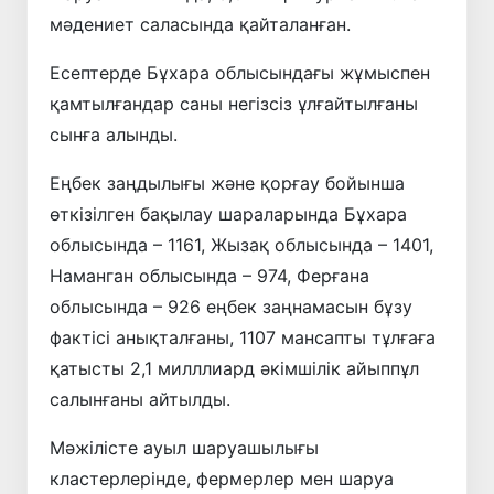
мәдениет саласында қайталанған.
Есептерде Бұхара облысындағы жұмыспен
қамтылғандар саны негізсіз ұлғайтылғаны
сынға алынды.
Еңбек заңдылығы және қорғау бойынша
өткізілген бақылау шараларында Бұхара
облысында – 1161, Жызақ облысында – 1401,
Наманган облысында – 974, Ферғана
облысында – 926 еңбек заңнамасын бұзу
фактісі анықталғаны, 1107 мансапты тұлғаға
қатысты 2,1 милллиард әкімшілік айыппұл
салынғаны айтылды.
Мәжілісте ауыл шаруашылығы
кластерлерінде, фермерлер мен шаруа