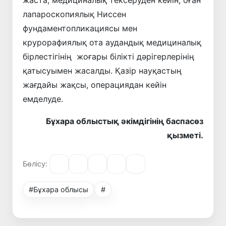
лапароскопиялық Ниссен
фундаментопликациясы мен
крурорафиялық ота аудандық медициналық
бірлестігінің жоғары білікті дәрігерлерінің
қатысуымен жасалды. Қазір науқастың
жағдайы жақсы, операциядан кейін
емделуде.
Бұхара облыстық әкімдігінің баспасөз
қызметі.
Бөлісу:
#Бұхара облысы
#