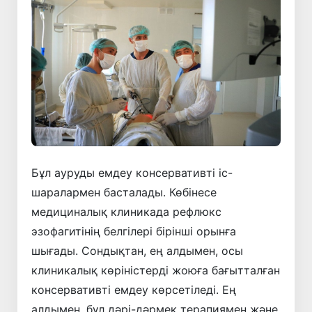
Бұл ауруды емдеу консервативті іс-
шаралармен басталады. Көбінесе
медициналық клиникада рефлюкс
эзофагитінің белгілері бірінші орынға
шығады. Сондықтан, ең алдымен, осы
клиникалық көріністерді жоюға бағытталған
консервативті емдеу көрсетіледі. Ең
алдымен, бұл дәрі-дәрмек терапиямен және