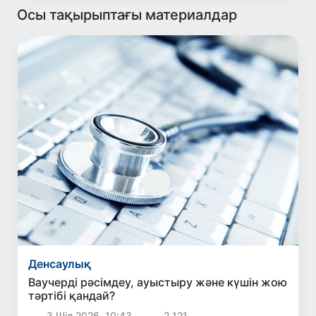
Осы тақырыптағы материалдар
Денсаулық
Ваучерді рәсімдеу, ауыстыру және күшін жою
тәртібі қандай?
3 Шіл 2026, 10:43
2 121