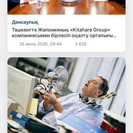
Денсаулық
Ташкентте Жапонияның «Kitahara Group»
компаниясымен бірлесіп оңалту орталығы
құрылады
26 июнь 2026, 09:44
2 629