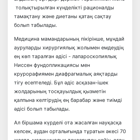
толықтырылған күнделікті рационалды
тамақтану және диетаны қатаң сақтау
болып табылады.
Медицина мамандарының пікірінше, мұндай
ауруларды хирургиялық жолымен емдеудің
ең көп таралған әдісі - лапароскопиялық
Ниссен фундопликациясы мен
крурорафиямен диафрагмалық аяқтарды
тігу есептеледі. Бұл әдіс асқазан-ішек
жолдарының тосқауылдық қызметін
қалпына келтірудің ең барабар және тиімді
әдісі болып табылады.
Ал біршама күрделі ота жасалған науқасқа
келсек, аудан орталығында тұратын әкесі 70
жаста, медициналық тексеруден кейін, оған