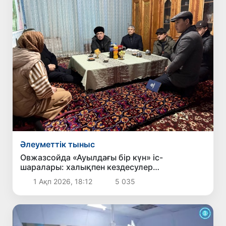
Әлеуметтік тыныс
Овжазсойда «Ауылдағы бір күн» іс-
шаралары: халықпен кездесулер
ұйымдастырылып, оларға әлеуметтік көмек
1 Ақп 2026, 18:12
5 035
көрсетілді