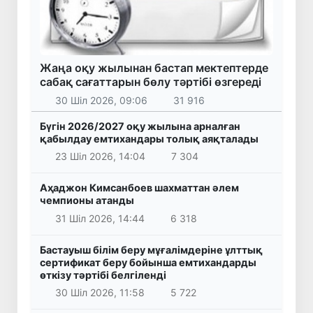
Жаңа оқу жылынан бастап мектептерде
сабақ сағаттарын бөлу тәртібі өзгереді
30 Шіл 2026, 09:06
31 916
Бүгін 2026/2027 оқу жылына арналған
қабылдау емтихандары толық аяқталады
23 Шіл 2026, 14:04
7 304
Аҳаджон Кимсанбоев шахматтан әлем
чемпионы атанды
31 Шіл 2026, 14:44
6 318
Бастауыш білім беру мұғалімдеріне ұлттық
сертификат беру бойынша емтихандарды
өткізу тәртібі белгіленді
30 Шіл 2026, 11:58
5 722