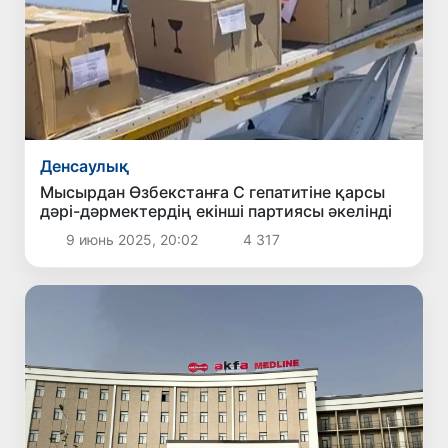
Денсаулық
Мысырдан Өзбекстанға С гепатитіне қарсы
дәрі-дәрмектердің екінші партиясы әкелінді
9 июнь 2025, 20:02
4 317