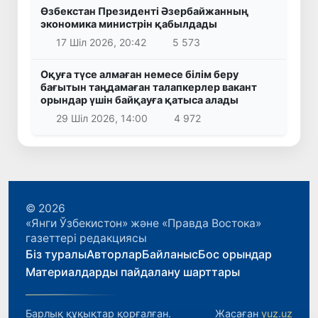
Өзбекстан Президенті Әзербайжанның
экономика министрін қабылдады
17 Шіл 2026, 20:42
5 573
Оқуға түсе алмаған немесе білім беру
бағытын таңдамаған талапкерлер вакант
орындар үшін байқауға қатыса алады
29 Шіл 2026, 14:00
4 972
© 2026
«Янги Ўзбекистон» және «Правда Востока»
газеттері редакциясы
Біз туралы
Авторлар
Байланыс
Бос орындар
Материалдарды пайдалану шарттары
Барлық құқықтар қорғалған.
Жасаған
yuz.uz