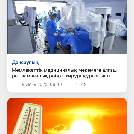
Денсаулық
Мемлекеттік медициналық мекемеге алғаш
рет заманалық робот-хирург құрылғысы
әкелінді — ДСМ
18 июнь 2025, 09:40
4 619