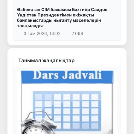
Өзбекстан СІМ басшысы Бахтиёр Саидов
Үндістан Президентімен екіжақты
байланыстарды нығайту мәселелерін
талқылады
3 Там 2026, 14:02
2 068
Танымал жаңалықтар