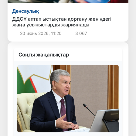
Денсаулық
ДДСҰ аптап ыстықтан қорғану жөніндегі
жаңа ұсыныстарды жариялады
20 июнь 2026, 11:20
3 067
Соңғы жаңалықтар