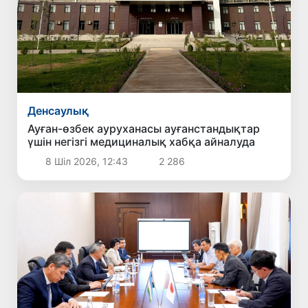
Денсаулық
Ауған-өзбек ауруханасы ауғанстандықтар
үшін негізгі медициналық хабқа айналуда
8 Шіл 2026, 12:43
2 286