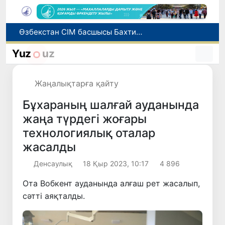
Өзбекстан СІМ басшысы Бахтиёр Саидов Үндістан Президентімен екіжақты байланыстарды нығайту мәселелерін талқылады
Грекияда өрт сөндіру тікұшақтарының соқтығысуынан екі адам қаза тапты
Әлемдік биржаларда мұнай бағасы төмендеді
Yuz
uz
Ұлттық сертификат емтиханына дәлелді себеппен қатыса алмағандарға төлем қайтарылады
1 тамыздан бастап сирек кездесетін жабайы жануарларды аулауға тыйым салынады
Жаңалықтарға қайту
Бұхараның шалғай ауданында
жаңа түрдегі жоғары
технологиялық оталар
жасалды
Денсаулық
18 Қыр 2023, 10:17
4 896
Ота Вобкент ауданында алғаш рет жасалып,
сәтті аяқталды.