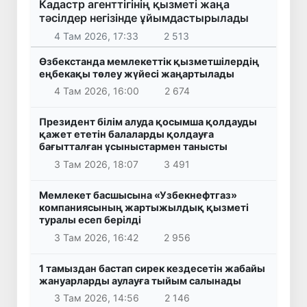
Кадастр агенттігінің қызметі жаңа
тәсілдер негізінде ұйымдастырылады
4 Там 2026, 17:33
2 513
Өзбекстанда мемлекеттік қызметшілердің
еңбекақы төлеу жүйесі жаңартылады
4 Там 2026, 16:00
2 674
Президент білім алуда қосымша қолдауды
қажет ететін балаларды қолдауға
бағытталған ұсыныстармен танысты
3 Там 2026, 18:07
3 491
Мемлекет басшысына «Узбекнефтгаз»
компаниясының жартыжылдық қызметі
туралы есеп берілді
3 Там 2026, 16:42
2 956
1 тамыздан бастап сирек кездесетін жабайы
жануарларды аулауға тыйым салынады
3 Там 2026, 14:56
2 146