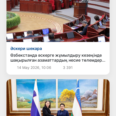
Әскери шекара
Өзбекстанда әскерге жұмылдыру кезеңінде
шақырылған азаматтардың несие төлемдері
кейінге қалдырылады
14 Мау 2026, 10:06
3 391