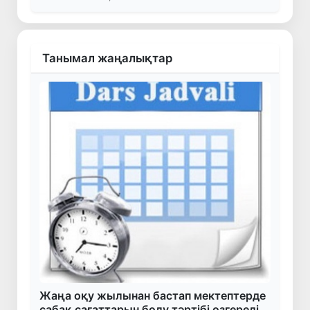
Танымал жаңалықтар
Жаңа оқу жылынан бастап мектептерде
сабақ сағаттарын бөлу тәртібі өзгереді