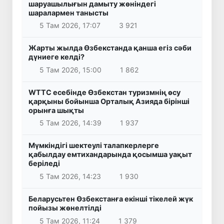
шаруашылығын дамыту жөніндегі
шаралармен танысты
5 Там 2026, 17:07
3 921
Жарты жылда Өзбекстанда қанша егіз сәби
дүниеге келді?
5 Там 2026, 15:00
1 862
WTTC есебінде Өзбекстан туризмнің өсу
қарқыны бойынша Орталық Азияда бірінші
орынға шықты
5 Там 2026, 14:39
1 937
Мүмкіндігі шектеулі талапкерлерге
қабылдау емтихандарында қосымша уақыт
беріледі
5 Там 2026, 14:23
1 930
Беларусьтен Өзбекстанға екінші тікелей жүк
пойызы жөнелтілді
5 Там 2026, 11:24
1 379