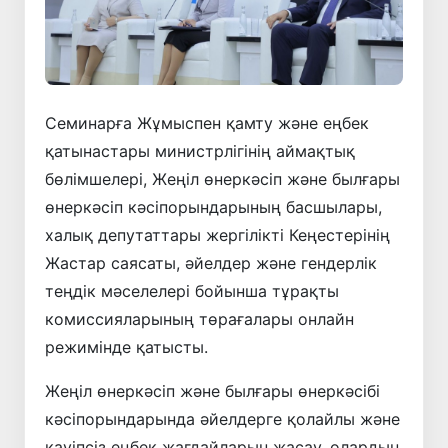
Семинарға Жұмыспен қамту және еңбек
қатынастары министрлігінің аймақтық
бөлімшелері, Жеңіл өнеркәсіп және былғары
өнеркәсіп кәсіпорындарының басшылары,
халық депутаттары жергілікті Кеңестерінің
Жастар саясаты, әйелдер және гендерлік
теңдік мәселелері бойынша тұрақты
комиссияларының төрағалары онлайн
режимінде қатысты.
Жеңіл өнеркәсіп және былғары өнеркәсібі
кәсіпорындарында әйелдерге қолайлы және
қауіпсіз еңбек жағдайларын жасау, олардың