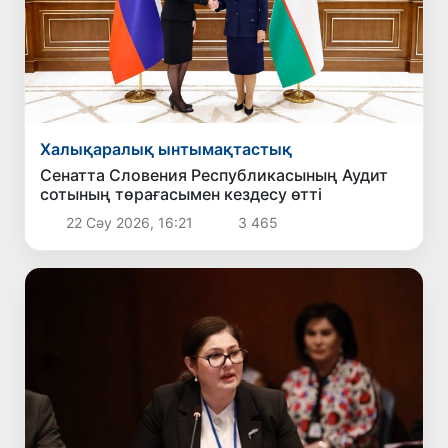
Халықаралық ынтымақтастық
Сенатта Словения Республикасының Аудит
сотының төрағасымен кездесу өтті
22 Сәу 2026, 16:21
3 465