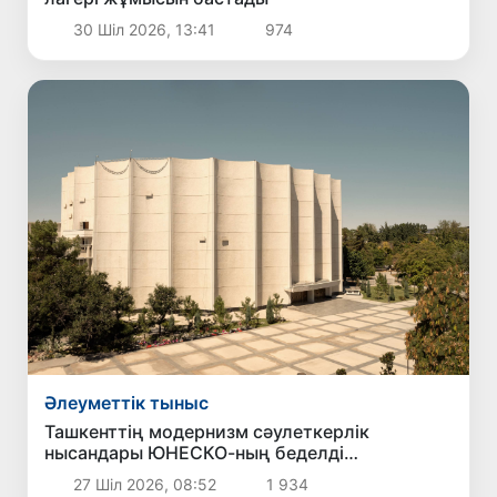
30 Шіл 2026, 13:41
974
Әлеуметтік тыныс
Ташкенттің модернизм сәулеткерлік
нысандары ЮНЕСКО-ның беделді
Халықаралық тізіміне ресми түрде енгізілді
27 Шіл 2026, 08:52
1 934