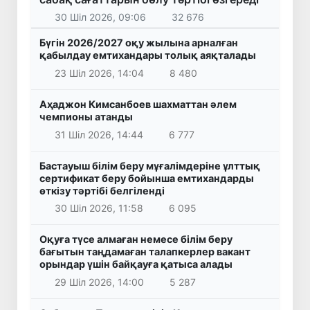
30 Шіл 2026, 09:06
32 676
Бүгін 2026/2027 оқу жылына арналған
қабылдау емтихандары толық аяқталады
23 Шіл 2026, 14:04
8 480
Аҳаджон Кимсанбоев шахматтан әлем
чемпионы атанды
31 Шіл 2026, 14:44
6 777
Бастауыш білім беру мұғалімдеріне ұлттық
сертификат беру бойынша емтихандарды
өткізу тәртібі белгіленді
30 Шіл 2026, 11:58
6 095
Оқуға түсе алмаған немесе білім беру
бағытын таңдамаған талапкерлер вакант
орындар үшін байқауға қатыса алады
29 Шіл 2026, 14:00
5 287