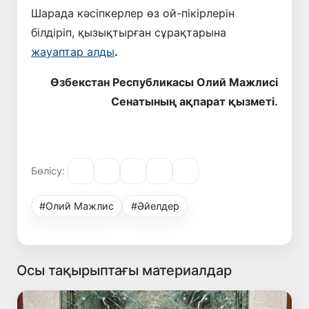
Шарада кәсіпкерлер өз ой-пікірлерін
білдіріп, қызықтырған сұрақтарына
жауаптар алды
.
Өзбекстан Республикасы Олий Мажлисі
Сенатының ақпарат қызметі.
Бөлісу:
#Олий Мажлис
#Әйелдер
Осы тақырыптағы материалдар