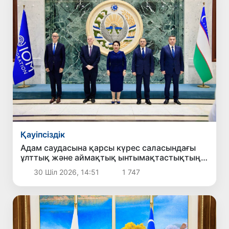
Қауіпсіздік
Адам саудасына қарсы күрес саласындағы
ұлттық және аймақтық ынтымақтастықтың
жаңа басым бағыттары белгіленді
30 Шіл 2026, 14:51
1 747