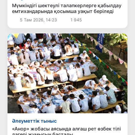
Мүмкіндігі шектеулі талапкерлерге қабылдау
емтихандарында қосымша уақыт беріледі
5 Там 2026, 14:23
1 945
Әлеуметтік тыныс
«Анор» жобасы аясында алғаш рет өзбек тілі
лагері жұмысын бастады