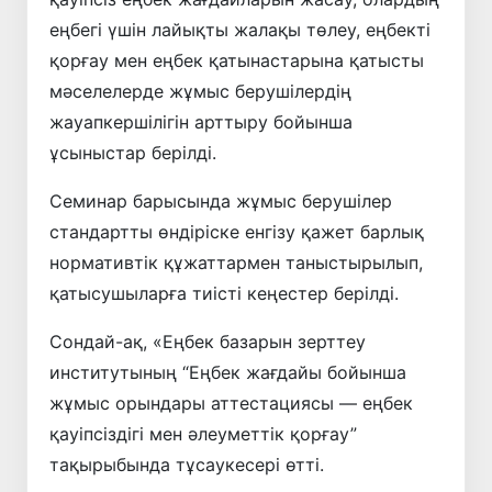
еңбегі үшін лайықты жалақы төлеу, еңбекті
қорғау мен еңбек қатынастарына қатысты
мәселелерде жұмыс берушілердің
жауапкершілігін арттыру бойынша
ұсыныстар берілді.
Семинар барысында жұмыс берушілер
стандартты өндіріске енгізу қажет барлық
нормативтік құжаттармен таныстырылып,
қатысушыларға тиісті кеңестер берілді.
Сондай-ақ, «Еңбек базарын зерттеу
институтының “Еңбек жағдайы бойынша
жұмыс орындары аттестациясы — еңбек
қауіпсіздігі мен әлеуметтік қорғау”
тақырыбында тұсаукесері өтті.