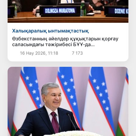
Халықаралық ынтымақтастық
Өзбекстанның әйелдер құқықтарын қорғау
саласындағы тәжірибесі БҰҰ-да
таныстырылды
16 Нау 2026, 11:18
7 173