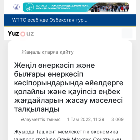
Мүмкіндігі шектеулі талапкерлерге қабылдау емтихандарында қосымша уақыт беріледі
Беларусьтен Өзбекстанға екінші тікелей жүк пойызы жөнелтілді
Yuz
uz
Адам саудасынан зардап шеккен азаматтар әлеуметтік қызметтермен қамтылады
Жарты жылда Өзбекстанда қанша егіз сәби дүниеге келді?
Жаңалықтарға қайту
WTTC есебінде Өзбекстан туризмнің өсу қарқыны бойынша Орталық Азияда бірінші орынға шықты
Жеңіл өнеркәсіп және
былғары өнеркәсіп
кәсіпорындарында әйелдерге
қолайлы және қауіпсіз еңбек
жағдайларын жасау мәселесі
талқыланды
Әлеуметтік тыныс
1 Там 2022, 11:39
3 069
Жуырда Ташкент мемлекеттік экономика
университетінде Олий Мажлис Сенатының