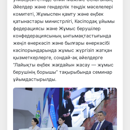
Әйелдер және гендерлік теңдік мәселелері
комитеті, Жұмыспен қамту және еңбек
қатынастары министрлігі, Кәсіподақ ұйымы
федерациясы және Жұмыс берушілер
конфедерациясының ынтымақтастығында
жеңіл өнеркәсіп және былғары өнеркәсібі
кәсіпорындарында жұмыс жүргізіп жатқан
қызметкерлерге, сондай-ақ әйелдерге
“Лайықты еңбек жағдайын жасау — жұмыс
берушінің борышы” тақырыбында семинар
ұйымдастырылды.