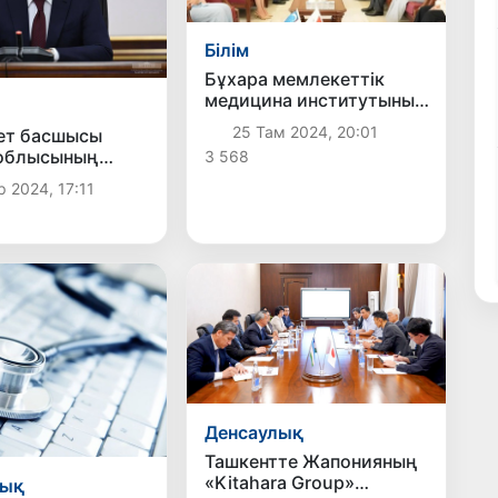
Білім
Бұхара мемлекеттік
медицина институтының
студенттері Анкарадағы
25 Там 2024, 20:01
ет басшысы
жазғы тәжірибелік
 облысының
3 568
курсты сәтті аяқтады
калық әлеуетін
 2024, 17:11
у бойынша жиын
Денсаулық
Ташкентте Жапонияның
«Kitahara Group»
лық