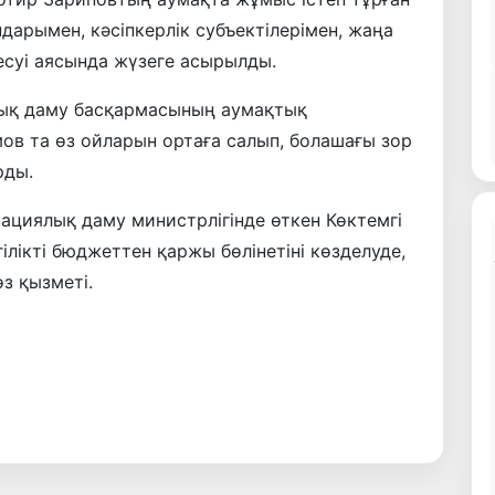
арымен, кәсіпкерлік субъектілерімен, жаңа
суі аясында жүзеге асырылды.
ық даму басқармасының аумақтық
в та өз ойларын ортаға салып, болашағы зор
рды.
циялық даму министрлігінде өткен Көктемгі
ілікті бюджеттен қаржы бөлінетіні көзделуде,
з қызметі.