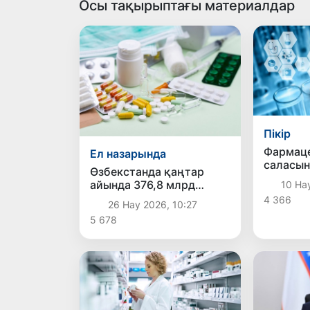
Осы тақырыптағы материалдар
Пікір
Фармац
Ел назарында
саласын
Өзбекстанда қаңтар
ынтала
айында 376,8 млрд
10 Нау
сумдық
4 366
26 Нау 2026, 10:27
фармацевтикалық
5 678
өнімдері өндірілді