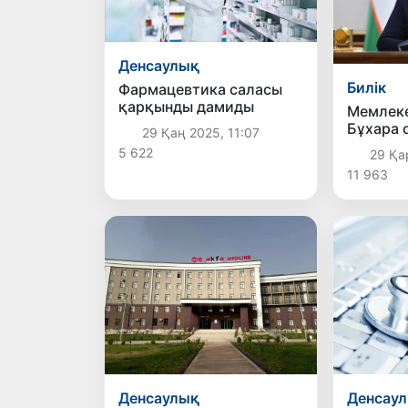
Денсаулық
Билік
Фармацевтика саласы
қарқынды дамиды
Мемлек
Бұхара
29 Қаң 2025, 11:07
экономи
5 622
29 Қар
арттыр
11 963
өткізді
Денсаулық
Денсау