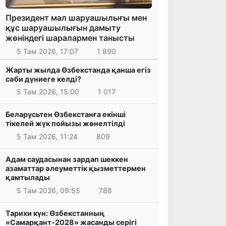
Президент мал шаруашылығы мен
құс шаруашылығын дамыту
жөніндегі шаралармен танысты
5 Там 2026, 17:07
1 890
Жарты жылда Өзбекстанда қанша егіз
сәби дүниеге келді?
5 Там 2026, 15:00
1 017
Беларусьтен Өзбекстанға екінші
тікелей жүк пойызы жөнелтілді
5 Там 2026, 11:24
809
Адам саудасынан зардап шеккен
азаматтар әлеуметтік қызметтермен
қамтылады
5 Там 2026, 09:55
788
Тарихи күн: Өзбекстанның
«Самарқант-2028» жасанды серігі