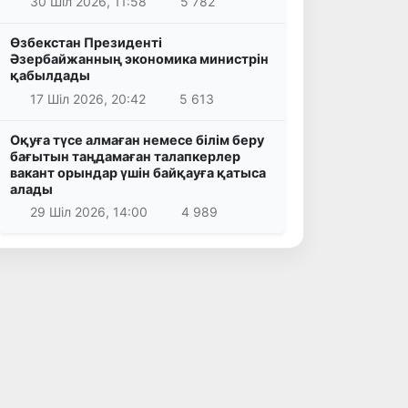
30 Шіл 2026, 11:58
5 782
Өзбекстан Президенті
Әзербайжанның экономика министрін
қабылдады
17 Шіл 2026, 20:42
5 613
Оқуға түсе алмаған немесе білім беру
бағытын таңдамаған талапкерлер
вакант орындар үшін байқауға қатыса
алады
29 Шіл 2026, 14:00
4 989