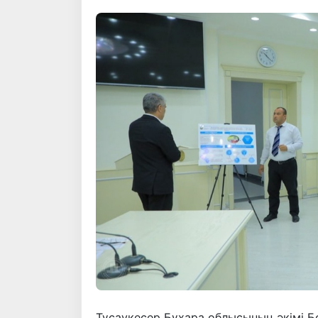
Тұсаукесер Бұхара облысының әкімі Б