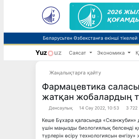
Беларусьтен Өзбекстанға екінші тікелей
Yuz
uz
Саясат
Экономика
Қ
Бүгін оқуды көшіру бойынша өтініштерді
Жаңалықтарға қайту
Жарты жылда Өзбекстанда қанша егіз сә
Фармацевтика саласы
жатқан жобалардың тұ
Денсаулық
14 Сәу 2022, 10:53
3 722
Кеше Бұхара қаласында «Сканжубин» д
үшін маңызды биологиялық белсенді 
түрлерін өсіру технологиясын енгізу»