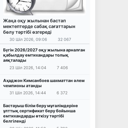
Жаңа оқу жылынан бастап
мектептерде сабақ сағаттарын
бөлу тәртібі өзгереді
30 Шіл 2026, 09:06
32 067
Бүгін 2026/2027 оқу жылына арналған
қабылдау емтихандары толық
аяқталады
23 Шіл 2026, 14:04
7 406
Аҳаджон Кимсанбоев шахматтан әлем
чемпионы атанды
31 Шіл 2026, 14:44
6 372
Бастауыш білім беру мұғалімдеріне
ұлттық сертификат беру бойынша
емтихандарды өткізу тәртібі
белгіленді