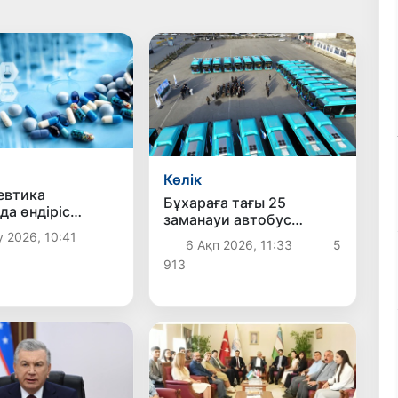
Көлік
евтика
Бұхараға тағы 25
да өндіріс
заманауи автобус
ндырылады
әкелінді
 2026, 10:41
6 Ақп 2026, 11:33
5
913