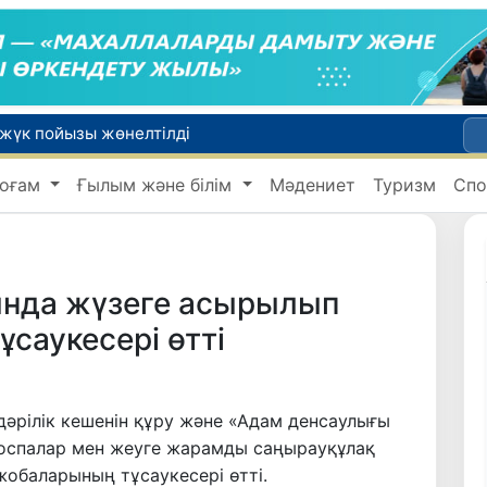
 жүк пойызы жөнелтілді
Адам саудасынан зардап шеккен азаматтар әлеуметтік қызметтермен қамтылады
оғам
Ғылым және білім
Мәдениет
Туризм
Спо
Тарихи күн: Өзбекстанның «Самарқант-2028» жасанды серігі орбитаға сәтті шығарылды
 қабылдаудың соңғы күні
би дүниеге келді?
нда жүзеге асырылып
саукесері өтті
әрілік кешенін құру және «Адам денсаулығы
қоспалар мен жеуге жарамды саңырауқұлақ
 жобаларының тұсаукесері өтті.