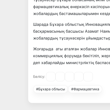
фармацевтикалық өнеркәсіп кәсіпорынд
жобалардың бастамашыларымен кезде
Шарада Бұхара облыстық Инновациял
басқармасының басшысы Азамат Наимо
жобалардың тұсаукесерін ұйымдасты
Жоғарыда аты аталған жобалар Иннова
коммерциялық форумда бекітіліп, жерг
деп хабарлайды министрліктің баспасө
Бөлісу:
#Бұхара облысы
#Фармацевтика