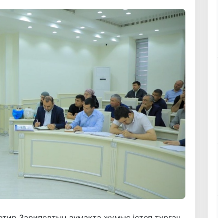
отир Зариповтың аумақта жұмыс істеп тұрған