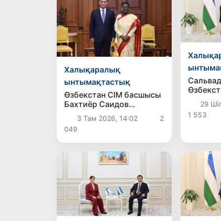
Халықа
ынтыма
Халықаралық
Сальва
ынтымақтастық
Өзбекстан
Өзбекстан СІМ басшысы
елшісі 
Бахтиёр Саидов
29 Ші
өтті
Үндістан Президентімен
1 553
3 Там 2026, 14:02
2
екіжақты
049
байланыстарды нығайту
мәселелерін талқылады