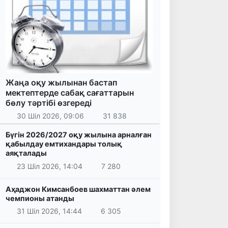
Жаңа оқу жылынан бастап
мектептерде сабақ сағаттарын
бөлу тәртібі өзгереді
30 Шіл 2026, 09:06
31 838
Бүгін 2026/2027 оқу жылына арналған
қабылдау емтихандары толық
аяқталады
23 Шіл 2026, 14:04
7 280
Аҳаджон Кимсанбоев шахматтан әлем
чемпионы атанды
31 Шіл 2026, 14:44
6 305