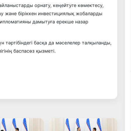
байланыстарды орнату, кеңейтуге көмектесу,
ау және біріккен инвестициялық жобаларды
ипломатияны дамытуға ерекше назар
н тәртібіндегі басқа да мәселелер талқыланды,
гінің баспасөз қызметі.