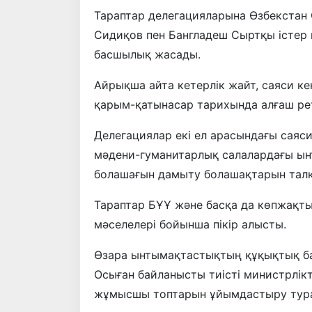
Тараптар делегацияларына Өзбекстан 
Сидиқов пен Бангладеш Сыртқы істер 
басшылық жасады.
Айрықша айта кетерлік жайт, саяси к
қарым-қатынасар тарихында алғаш рет 
Делегациялар екі ел арасындағы саяс
мәдени-гуманитарлық салалардағы ын
болашағын дамыту болашақтарын тал
Тараптар БҰҰ және басқа да көпжақ
мәселелері бойынша пікір алысты.
Өзара ынтымақтастықтың құқықтық баз
Осыған байланысты тиісті министрлік
жұмысшы топтарын ұйымдастыру туралы