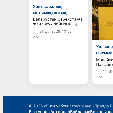
Халықаралық
ынтымақтастық
Беларустан Өзбекстанға
жаңа жүк пойызының
қатынауы жолға
31 Шіл 2026, 10:58
қойылды
2 538
Халықа
ынтыма
Малайз
Патшай
хат
29 Шіл
1 593
© 2026
«Янги Ўзбекистон» және «Правда В
Біз туралы
Авторлар
Байланыс
Бос орынд