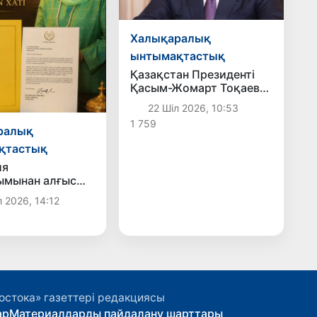
Халықаралық
ынтымақтастық
Қазақстан Президенті
Қасым-Жомарт Тоқаев
Өзбекстанға жаңа елші
22 Шіл 2026, 10:53
тағайындады
1 759
ралық
қтастық
ия
ымынан алғыс
 2026, 14:12
остока» газеттері редакциясы
ар
Материалдарды пайдалану шарттары