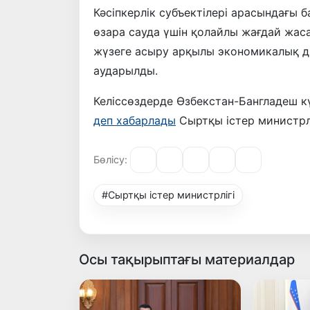
Кәсіпкерлік субъектілері арасындағы 
өзара сауда үшін қолайлы жағдай жас
жүзеге асыру арқылы экономикалық д
аударылды.
Келіссөздерде Өзбекстан-Бангладеш кү
деп хабарлады
Сыртқы істер министрлі
Бөлісу:
#Сыртқы істер министрлігі
Осы тақырыптағы материалдар