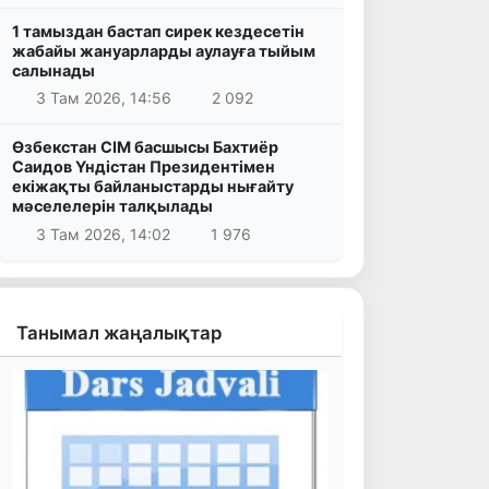
1 тамыздан бастап сирек кездесетін
жабайы жануарларды аулауға тыйым
салынады
3 Там 2026, 14:56
2 092
Өзбекстан СІМ басшысы Бахтиёр
Саидов Үндістан Президентімен
екіжақты байланыстарды нығайту
мәселелерін талқылады
3 Там 2026, 14:02
1 976
Танымал жаңалықтар