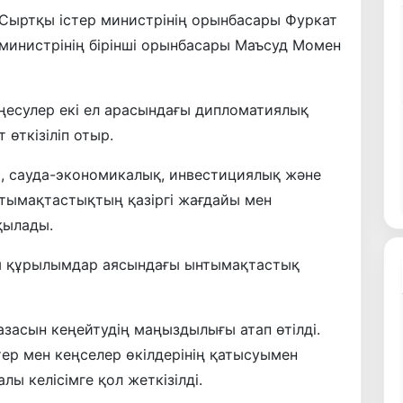
Сыртқы істер министрінің орынбасары Фуркат
министрінің бірінші орынбасары Маъсуд Момен
еңесулер екі ел арасындағы дипломатиялық
өткізіліп отыр.
и, сауда-экономикалық, инвестициялық және
тымақтастықтың қазіргі жағдайы мен
қылады.
ты құрылымдар аясындағы ынтымақтастық
асын кеңейтудің маңыздылығы атап өтілді.
тер мен кеңселер өкілдерінің қатысуымен
 келісімге қол жеткізілді.