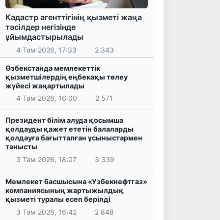
Кадастр агенттігінің қызметі жаңа
тәсілдер негізінде
ұйымдастырылады
4 Там 2026, 17:33
2 343
Өзбекстанда мемлекеттік
қызметшілердің еңбекақы төлеу
жүйесі жаңартылады
4 Там 2026, 16:00
2 571
Президент білім алуда қосымша
қолдауды қажет ететін балаларды
қолдауға бағытталған ұсыныстармен
танысты
3 Там 2026, 18:07
3 339
Мемлекет басшысына «Узбекнефтгаз»
компаниясының жартыжылдық
қызметі туралы есеп берілді
3 Там 2026, 16:42
2 848