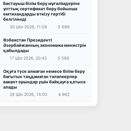
Бастауыш білім беру мұғалімдеріне
ұлттық сертификат беру бойынша
емтихандарды өткізу тәртібі
белгіленді
30 Шіл 2026, 11:58
5 699
Өзбекстан Президенті
Әзербайжанның экономика министрін
қабылдады
17 Шіл 2026, 20:42
5 566
Оқуға түсе алмаған немесе білім беру
бағытын таңдамаған талапкерлер
вакант орындар үшін байқауға қатыса
алады
29 Шіл 2026, 14:00
4 962