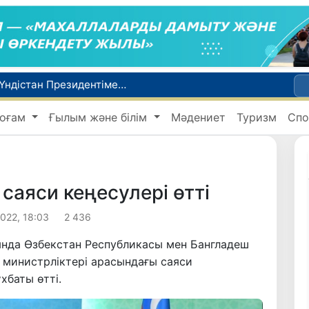
Өзбекстан СІМ басшысы Бахтиёр Саидов Үндістан Президентімен екіжақты байланыстарды нығайту мәселелерін талқылады
Грекияда өрт сөндіру тікұшақтарының соқтығысуынан екі адам қаза тапты
оғам
Ғылым және білім
Мәдениет
Туризм
Спо
ндеді
Ұлттық сертификат емтиханына дәлелді себеппен қатыса алмағандарға төлем қайтарылады
1 тамыздан бастап сирек кездесетін жабайы жануарларды аулауға тыйым салынады
саяси кеңесулері өтті
022, 18:03
2 436
ында Өзбекстан Республикасы мен Бангладеш
 министрліктері арасындағы саяси
хбаты өтті.