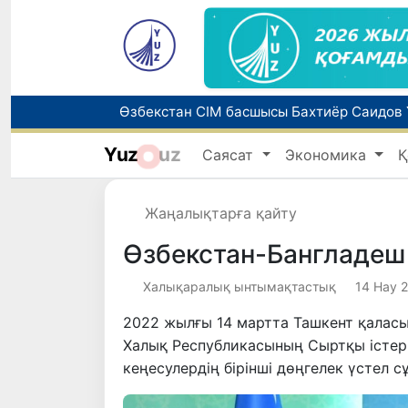
Yuz
uz
Саясат
Экономика
Қ
Әлемдік биржаларда мұнай бағасы төме
Жаңалықтарға қайту
Өзбекстан-Бангладеш 
Халықаралық ынтымақтастық
14 Нау 2
2022 жылғы 14 мартта Ташкент қалас
Халық Республикасының Сыртқы істер
кеңесулердің бірінші дөңгелек үстел сұ