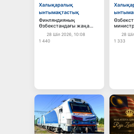
Халықаралық
Халықа
ынтымақтастық
ынтыма
Финляндияның
Өзбекст
Өзбекстандағы жаңа
министр
елшісі аккредитациядан
Португ
28 Шіл 2026, 10:08
28 Ші
өтті
елшісіні
1 440
1 333
грамота
қабылд