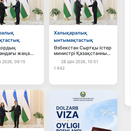
ралық
Халықаралық
қтастық
ынтымақтастық
дордың
Өзбекстан Сыртқы істер
дағы жаңа
министрі Қазақстанның
аккредитациядан
жаңа елшісінен сенім
л 2026, 09:15
28 Шіл 2026, 10:51
грамоталарының
1 642
көшірмелерін
қабылдады