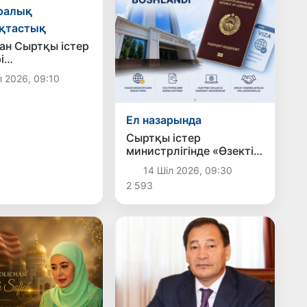
ралық
қтастық
ан Сыртқы істер
і
алияның жаңа
л 2026, 09:10
ң сенім
ларын
ады
Ел назарында
Сыртқы істер
министрлігінде «Өзекті
виза» айлығы басталды
14 Шіл 2026, 09:30
2 593