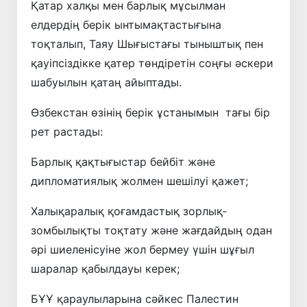
Қатар халқы мен барлық мұсылман
елдердің берік ынтымақтастығына
тоқталып, Таяу Шығыстағы тыныштық пен
қауіпсіздікке қатер төндіретін соңғы әскери
шабуылын қатаң айыптады.
Өзбекстан өзінің берік ұстанымын тағы бір
рет растады:
Барлық қақтығыстар бейбіт және
дипломатиялық жолмен шешілуі қажет;
Халықаралық қоғамдастық зорлық-
зомбылықты тоқтату және жағдайдың одан
әрі шиеленісуіне жол бермеу үшін шұғыл
шаралар қабылдауы керек;
БҰҰ қараулыларына сәйкес Палестин