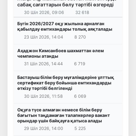
сабақ сағаттарын бөлу тәртібі өзгереді
30 Шіл 2026, 09:06
32 618
Бүгін 2026/2027 оқу жылына арналған
қабылдау емтихандары толық аяқталады
23 Шіл 2026, 14:04
8 270
Аҳаджон Кимсанбоев шахматтан әлем
чемпионы атанды
31 Шіл 2026, 14:44
6 719
Бастауыш білім беру мұғалімдеріне ұлттық
сертификат беру бойынша емтихандарды
өткізу тәртібі белгіленді
30 Шіл 2026, 11:58
6 069
Оқуға түсе алмаған немесе білім беру
бағытын таңдамаған талапкерлер вакант
орындар үшін байқауға қатыса алады
29 Шіл 2026, 14:00
5 225