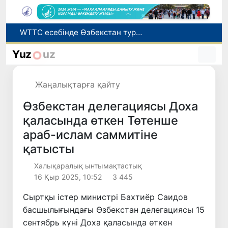
Мүмкіндігі шектеулі талапкерлерге қабылдау емтихандарында қосымша уақыт беріледі
Беларусьтен Өзбекстанға екінші тікелей жүк пойызы жөнелтілді
Yuz
uz
Адам саудасынан зардап шеккен азаматтар әлеуметтік қызметтермен қамтылады
Жарты жылда Өзбекстанда қанша егіз сәби дүниеге келді?
Жаңалықтарға қайту
WTTC есебінде Өзбекстан туризмнің өсу қарқыны бойынша Орталық Азияда бірінші орынға шықты
Өзбекстан делегациясы Доха
қаласында өткен Төтенше
араб-ислам саммитіне
қатысты
Халықаралық ынтымақтастық
16 Қыр 2025, 10:52
3 445
Сыртқы істер министрі Бахтиёр Саидов
басшылығындағы Өзбекстан делегациясы 15
сентябрь күні Доха қаласында өткен