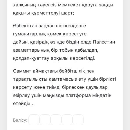
халқының тәуелсіз мемлекет құруға заңды
құқығы құрметтелуі шарт;
Өзбекстан зардап шеккендерге
гуманитарлық көмек көрсетуге
дайын, қазірдің өзінде біздің елде Палестин
азаматтарының бір тобын қабылдап,
қолдап-қуаттау арқылы көрсетілді.
Саммит аймақтағы бейбітшілік пен
тұрақтылықты қамтамасыз ету үшін бірлікті
көрсету және тиімді бірлескен қаулылар
әзірлеу үшін маңызды платформа міндетін
өтейді» .
Бөлісу: