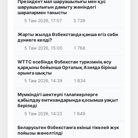
Президент мал шаруашылығы мен құс
шаруашылығын дамыту жөніндегі
шаралармен танысты
5 Там 2026, 17:07
3 739
Жарты жылда Өзбекстанда қанша егіз сәби
дүниеге келді?
5 Там 2026, 15:00
1 768
WTTC есебінде Өзбекстан туризмнің өсу
қарқыны бойынша Орталық Азияда бірінші
орынға шықты
5 Там 2026, 14:39
1 834
Мүмкіндігі шектеулі талапкерлерге
қабылдау емтихандарында қосымша уақыт
беріледі
5 Там 2026, 14:23
1 849
Беларусьтен Өзбекстанға екінші тікелей жүк
пойызы жөнелтілді