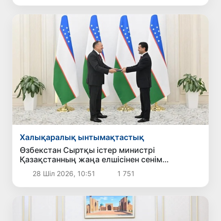
Халықаралық ынтымақтастық
Өзбекстан Сыртқы істер министрі
Қазақстанның жаңа елшісінен сенім
грамоталарының көшірмелерін қабылдады
28 Шіл 2026, 10:51
1 751