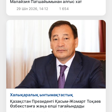
Малайзия Патшайымынан алғыс хат
29 Шіл 2026, 14:12
1 654
Халықаралық ынтымақтастық
Қазақстан Президенті Қасым-Жомарт Тоқаев
Өзбекстанға жаңа елші тағайындады