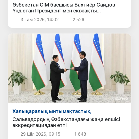
Өзбекстан СІМ басшысы Бахтиёр Саидов
Үндістан Президентімен екіжақты
байланыстарды нығайту мәселелерін
3 Там 2026, 14:02
2 526
талқылады
Халықаралық ынтымақтастық
Сальвадордың Өзбекстандағы жаңа елшісі
аккредитациядан өтті
29 Шіл 2026, 09:15
1 648