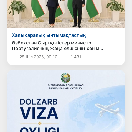
Халықаралық ынтымақтастық
Өзбекстан Сыртқы істер министрі
Португалияның жаңа елшісінің сенім
грамоталарын қабылдады
28 Шіл 2026, 09:10
1 431