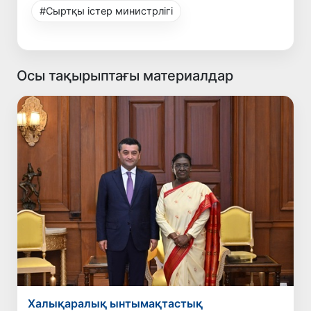
#Сыртқы істер министрлігі
Осы тақырыптағы материалдар
Халықаралық ынтымақтастық