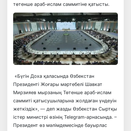
төтенше араб-ислам саммитіне қатысты.
«Бүгін Доха қаласында Өзбекстан
Президенті Жоғары мәртебелі Шавкат
Мирзияев мырзаның Төтенше араб-ислам
саммиті қатысушыларына жолдаған үндеуін
жеткіздік», — деп жазды Өзбекстан Сыртқы
істер министрі өзінің Telegram-арнасында. –
Президент өз мәлімдемесінде бауырлас