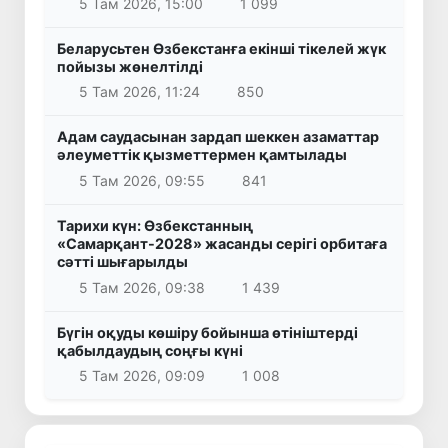
5 Там 2026, 15:00
1 099
Беларусьтен Өзбекстанға екінші тікелей жүк
пойызы жөнелтілді
5 Там 2026, 11:24
850
Адам саудасынан зардап шеккен азаматтар
әлеуметтік қызметтермен қамтылады
5 Там 2026, 09:55
841
Тарихи күн: Өзбекстанның
«Самарқант-2028» жасанды серігі орбитаға
сәтті шығарылды
5 Там 2026, 09:38
1 439
Бүгін оқуды көшіру бойынша өтініштерді
қабылдаудың соңғы күні
5 Там 2026, 09:09
1 008