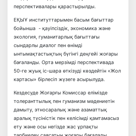
перспективалары қарастырылды.
ЕҚЫҰ институттарымен басым бағыттар
бойынша - қауіпсіздік, экономика және
экология, гуманитарлық бағыттағы
сындарлы диалог пен өнімді
ынтымақтастықтың бүгінгі деңгейі жоғары
бағаланды. Орта мерзімді перспективада
50-ге жуық іс-шара өткізуді көздейтін «Жол
картасы» бірлесіп жүзеге асырылуда.
Кездесуде Жоғарғы Комиссар елімізде
толеранттылық пен гуманизм мәдениетін
дамыту, этносаралық және азаматтық
аралық түсіністік пен келісімді қамтамасыз
ету және осы негізде жас ұрпақты
тәрбиелеу саясатын жоғары бағалады.