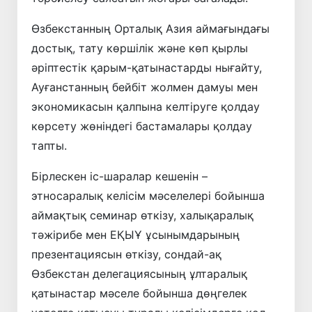
Өзбекстанның Орталық Азия аймағындағы
достық, тату көршілік және көп қырлы
әріптестік қарым-қатынастарды нығайту,
Ауғанстанның бейбіт жолмен дамуы мен
экономикасын қалпына келтіруге қолдау
көрсету жөніндегі бастамалары қолдау
тапты.
Бірлескен іс-шаралар кешенін –
этносаралық келісім мәселелері бойынша
аймақтық семинар өткізу, халықаралық
тәжірибе мен ЕҚЫҰ ұсынымдарының
презентациясын өткізу, сондай-ақ
Өзбекстан делегациясының ұлтаралық
қатынастар мәселе бойынша дөңгелек