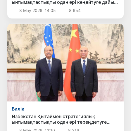
ынтымақтастықты одан әрі кеңейтуге дайын
екенін мәлімдеді
8 Мау 2026, 14:05
8 654
Билік
Өзбекстан Қытаймен стратегиялық
ынтымақтастықты одан әрі тереңдетуге
мүдделі екенін мәлімдеді
8 Мау 2026, 12:10
8 316