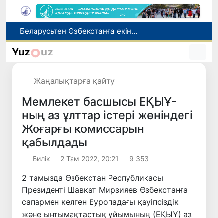
Беларусьтен Өзбекстанға екінші тікелей жүк пойызы жөнелтілді
Адам саудасынан зардап шеккен азаматтар әлеуметтік қызметтермен қамтылады
Yuz
uz
Тарихи күн: Өзбекстанның «Самарқант-2028» жасанды серігі орбитаға сәтті шығарылды
Бүгін оқуды көшіру бойынша өтініштерді қабылдаудың соңғы күні
Жаңалықтарға қайту
Жарты жылда Өзбекстанда қанша егіз сәби дүниеге келді?
Мемлекет басшысы ЕҚЫҰ-
ның аз ұлттар істері жөніндегі
Жоғарғы комиссарын
қабылдады
Билік
2 Там 2022, 20:21
9 353
2 тамызда Өзбекстан Республикасы
Президенті Шавкат Мирзияев Өзбекстанға
сапармен келген Еуропадағы қауіпсіздік
және ынтымақтастық ұйымының (ЕҚЫҰ) аз