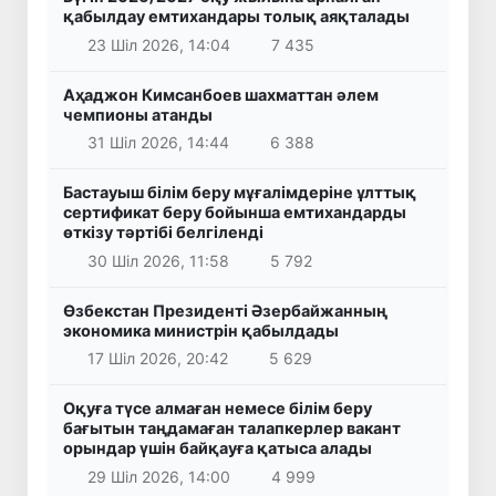
қабылдау емтихандары толық аяқталады
23 Шіл 2026, 14:04
7 435
Аҳаджон Кимсанбоев шахматтан әлем
чемпионы атанды
31 Шіл 2026, 14:44
6 388
Бастауыш білім беру мұғалімдеріне ұлттық
сертификат беру бойынша емтихандарды
өткізу тәртібі белгіленді
30 Шіл 2026, 11:58
5 792
Өзбекстан Президенті Әзербайжанның
экономика министрін қабылдады
17 Шіл 2026, 20:42
5 629
Оқуға түсе алмаған немесе білім беру
бағытын таңдамаған талапкерлер вакант
орындар үшін байқауға қатыса алады
29 Шіл 2026, 14:00
4 999