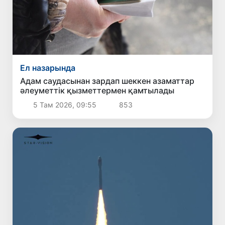
Ел назарында
Адам саудасынан зардап шеккен азаматтар
әлеуметтік қызметтермен қамтылады
5 Там 2026, 09:55
853