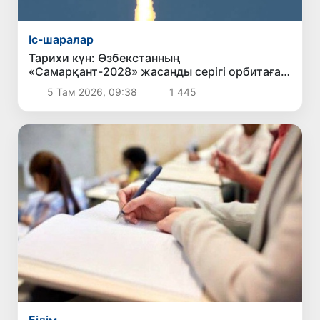
Іс-шаралар
Тарихи күн: Өзбекстанның
«Самарқант-2028» жасанды серігі орбитаға
сәтті шығарылды
5 Там 2026, 09:38
1 445