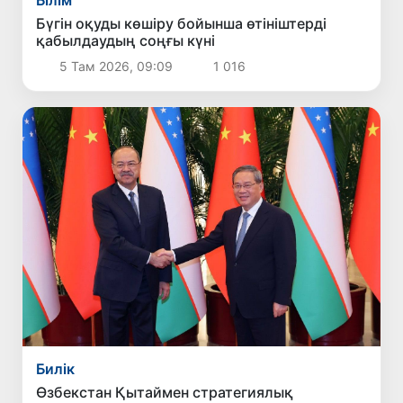
Білім
Бүгін оқуды көшіру бойынша өтініштерді
қабылдаудың соңғы күні
5 Там 2026, 09:09
1 016
Билік
Өзбекстан Қытаймен стратегиялық