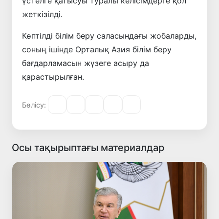
үстелге қатысуы туралы келісімдерге қол
жеткізілді.
Көптілді білім беру саласындағы жобаларды,
соның ішінде Орталық Азия білім беру
бағдарламасын жүзеге асыру да
қарастырылған.
Бөлісу:
Осы тақырыптағы материалдар