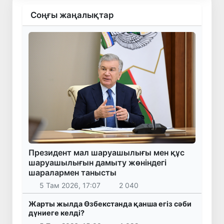
Соңғы жаңалықтар
Президент мал шаруашылығы мен құс
шаруашылығын дамыту жөніндегі
шаралармен танысты
5 Там 2026, 17:07
2 040
Жарты жылда Өзбекстанда қанша егіз сәби
дүниеге келді?