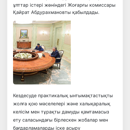
ұлттар істері жөніндегі Жоғарғы комиссары
Қайрат Абдурахмановты қабылдады.
Алдыңғы
Келесі
Кездесуде практикалық ынтымақтастықты
жолға қою мәселелері және халықаралық
келісім мен тұрақты дамуды қамтамасыз
ету саласындағы бірлескен жобалар мен
бағдарламаларды іске асыру