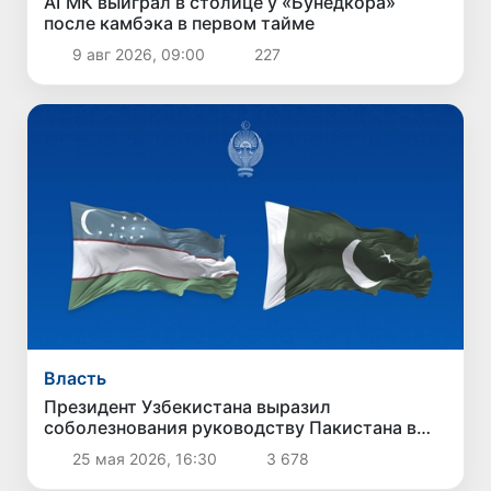
АГМК выиграл в столице у «Бунёдкора»
после камбэка в первом тайме
9 авг 2026, 09:00
227
Власть
Президент Узбекистана выразил
соболезнования руководству Пакистана в
связи с терактом в Кветте
25 мая 2026, 16:30
3 678