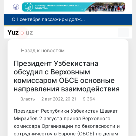
С 1 сентября пассажиры должны будут оплачивать проезд сразу при посадке в автобус
В Сурхандарье пресечена деятельность подпольной группы, планировавшей теракты и выезд в Сирию
Yuz
uz
В Узбекистане упростят открытие бизнеса и расширят возможности выбора фамилии для ребенка
В Узбекистане усиливаются меры социальной защиты населения
Назад к новостям
Самарканд расширит свои границы и приблизится к статусу города-миллионника
Президент Узбекистана
обсудил с Верховным
комиссаром ОБСЕ основные
направления взаимодействия
Власть
2 авг 2022, 20:21
9 364
Президент Республики Узбекистан Шавкат
Мирзиёев 2 августа принял Верховного
комиссара Организации по безопасности и
сотрудничеству в Европе (ОБСЕ) по делам