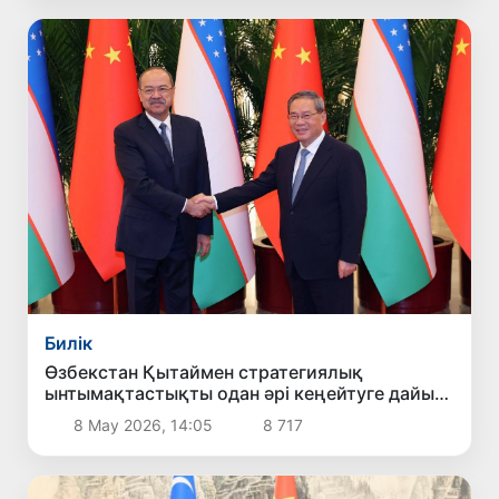
Билік
Өзбекстан Қытаймен стратегиялық
ынтымақтастықты одан әрі кеңейтуге дайын
екенін мәлімдеді
8 Мау 2026, 14:05
8 717