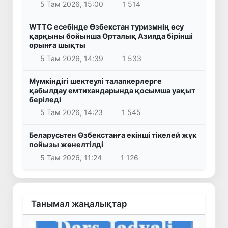
5 Там 2026, 15:00
1 514
WTTC есебінде Өзбекстан туризмнің өсу
қарқыны бойынша Орталық Азияда бірінші
орынға шықты
5 Там 2026, 14:39
1 533
Мүмкіндігі шектеулі талапкерлерге
қабылдау емтихандарында қосымша уақыт
беріледі
5 Там 2026, 14:23
1 545
Беларусьтен Өзбекстанға екінші тікелей жүк
пойызы жөнелтілді
5 Там 2026, 11:24
1 126
Танымал жаңалықтар