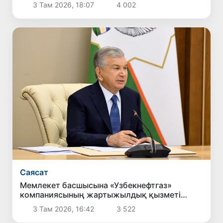
бағытталған ұсыныстармен танысты
3 Там 2026, 18:07
4 002
Саясат
Мемлекет басшысына «Узбекнефтгаз»
компаниясының жартыжылдық қызметі
туралы есеп берілді
3 Там 2026, 16:42
3 522