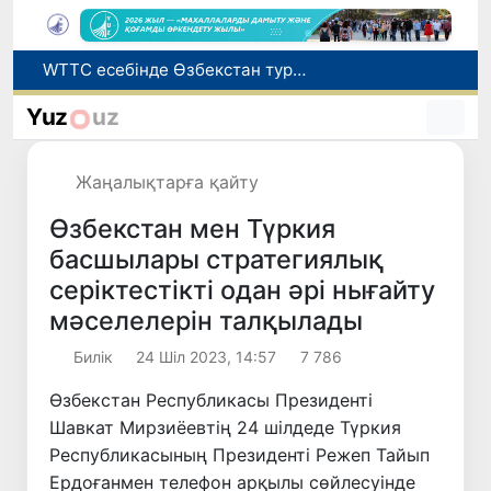
Мүмкіндігі шектеулі талапкерлерге қабылдау емтихандарында қосымша уақыт беріледі
Беларусьтен Өзбекстанға екінші тікелей жүк пойызы жөнелтілді
Yuz
uz
Адам саудасынан зардап шеккен азаматтар әлеуметтік қызметтермен қамтылады
Жарты жылда Өзбекстанда қанша егіз сәби дүниеге келді?
Жаңалықтарға қайту
WTTC есебінде Өзбекстан туризмнің өсу қарқыны бойынша Орталық Азияда бірінші орынға шықты
Өзбекстан мен Түркия
басшылары стратегиялық
серіктестікті одан әрі нығайту
мәселелерін талқылады
Билік
24 Шіл 2023, 14:57
7 786
Өзбекстан Республикасы Президенті
Шавкат Мирзиёевтің 24 шілдеде Түркия
Республикасының Президенті Режеп Тайып
Ердоғанмен телефон арқылы сөйлесуінде