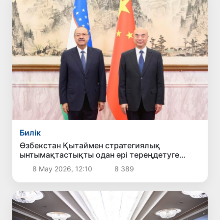
Билік
Өзбекстан Қытаймен стратегиялық
ынтымақтастықты одан әрі тереңдетуге
мүдделі екенін мәлімдеді
8 Мау 2026, 12:10
8 389