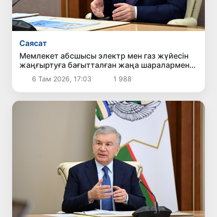
Саясат
Мемлекет абсшысы электр мен газ жүйесін
жаңғыртуға бағытталған жаңа шаралармен
танысты
6 Там 2026, 17:03
1 988