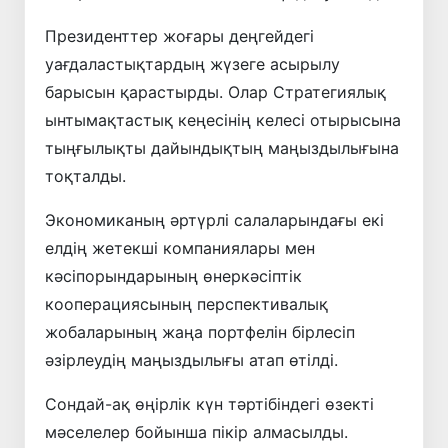
Президенттер жоғары деңгейдегі
уағдаластықтардың жүзеге асырылу
барысын қарастырды. Олар Стратегиялық
ынтымақтастық кеңесінің келесі отырысына
тыңғылықты дайындықтың маңыздылығына
тоқталды.
Экономиканың әртүрлі салаларындағы екі
елдің жетекші компаниялары мен
кәсіпорындарының өнеркәсіптік
кооперациясының перспективалық
жобаларының жаңа портфелін бірлесіп
әзірлеудің маңыздылығы атап өтілді.
Сондай-ақ өңірлік күн тәртібіндегі өзекті
мәселелер бойынша пікір алмасылды.