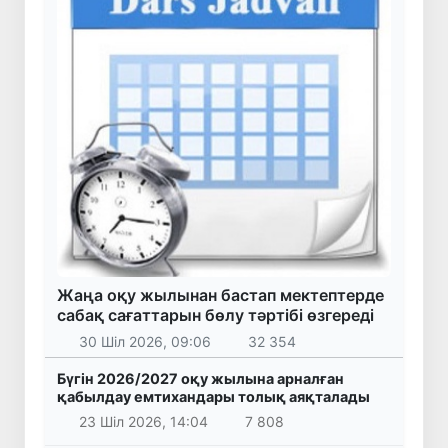
Жаңа оқу жылынан бастап мектептерде
сабақ сағаттарын бөлу тәртібі өзгереді
30 Шіл 2026, 09:06
32 354
Бүгін 2026/2027 оқу жылына арналған
қабылдау емтихандары толық аяқталады
23 Шіл 2026, 14:04
7 808