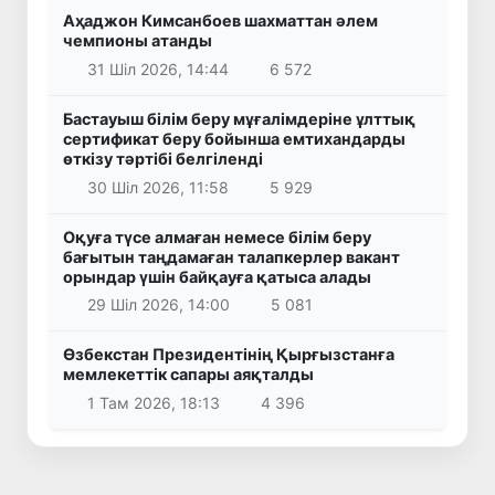
Аҳаджон Кимсанбоев шахматтан әлем
чемпионы атанды
31 Шіл 2026, 14:44
6 572
Бастауыш білім беру мұғалімдеріне ұлттық
сертификат беру бойынша емтихандарды
өткізу тәртібі белгіленді
30 Шіл 2026, 11:58
5 929
Оқуға түсе алмаған немесе білім беру
бағытын таңдамаған талапкерлер вакант
орындар үшін байқауға қатыса алады
29 Шіл 2026, 14:00
5 081
Өзбекстан Президентінің Қырғызстанға
мемлекеттік сапары аяқталды
1 Там 2026, 18:13
4 396