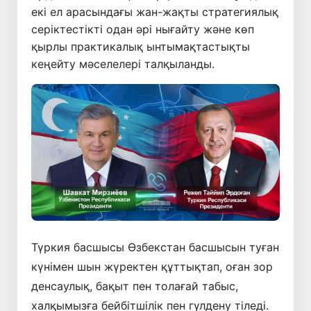
екі ел арасындағы жан-жақты стратегиялық
серіктестікті одан әрі нығайту және көп
қырлы практикалық ынтымақтастықты
кеңейту мәселелері талқыланды.
Түркия басшысы Өзбекстан басшысын туған
күнімен шын жүректен құттықтап, оған зор
денсаулық, бақыт пен толағай табыс,
халқымызға бейбітшілік пен гүлдену тіледі.