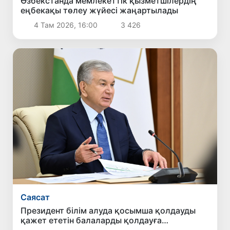
Өзбекстанда мемлекеттік қызметшілердің
еңбекақы төлеу жүйесі жаңартылады
4 Там 2026, 16:00
3 426
Саясат
Президент білім алуда қосымша қолдауды
қажет ететін балаларды қолдауға