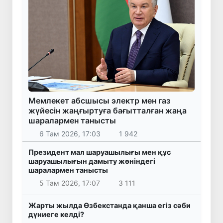
Мемлекет абсшысы электр мен газ
жүйесін жаңғыртуға бағытталған жаңа
шаралармен танысты
6 Там 2026, 17:03
1 942
Президент мал шаруашылығы мен құс
шаруашылығын дамыту жөніндегі
шаралармен танысты
5 Там 2026, 17:07
3 111
Жарты жылда Өзбекстанда қанша егіз сәби
дүниеге келді?