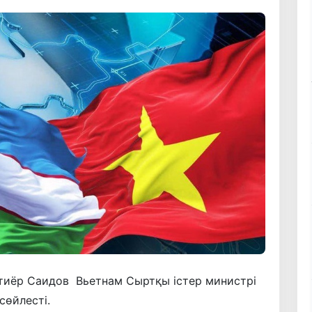
хтиёр Саидов Вьетнам Сыртқы істер министрі
сөйлесті.