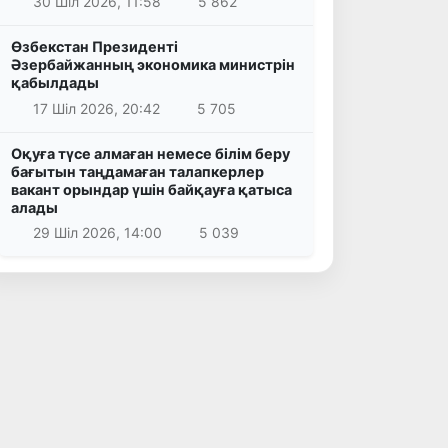
30 Шіл 2026, 11:58
5 862
Өзбекстан Президенті
Әзербайжанның экономика министрін
қабылдады
17 Шіл 2026, 20:42
5 705
Оқуға түсе алмаған немесе білім беру
бағытын таңдамаған талапкерлер
вакант орындар үшін байқауға қатыса
алады
29 Шіл 2026, 14:00
5 039