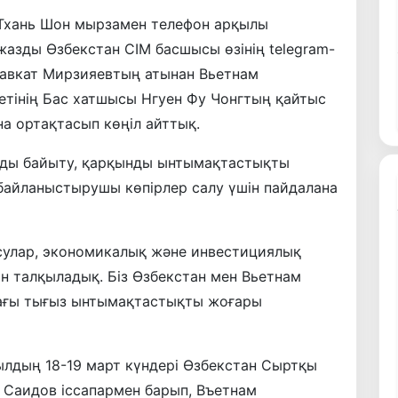
 Тхань Шон мырзамен телефон арқылы
жазды Өзбекстан СІМ басшысы өзінің telegram-
Шавкат Мирзияевтың атынан Вьетнам
етінің Бас хатшысы Нгуен Фу Чонгтың қайтыс
а ортақтасып көңіл айттық.
рды байыту, қарқынды ынтымақтастықты
байланыстырушы көпірлер салу үшін пайдалана
сулар, экономикалық және инвестициялық
 талқыладық. Біз Өзбекстан мен Вьетнам
дағы тығыз ынтымақтастықты жоғары
 жылдың 18-19 март күндері Өзбекстан Сыртқы
р Саидов іссапармен барып, Въетнам