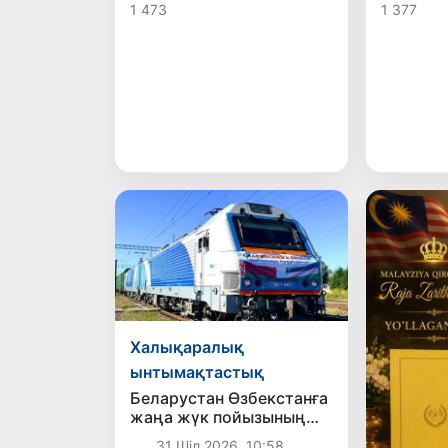
1 473
1 377
грамота
қабылд
Халықаралық
ынтымақтастық
Беларустан Өзбекстанға
жаңа жүк пойызының
қатынауы жолға
31 Шіл 2026, 10:58