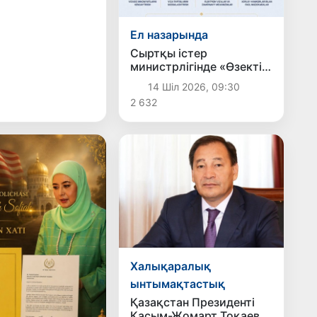
ларын
ады
Ел назарында
Сыртқы істер
министрлігінде «Өзекті
виза» айлығы басталды
14 Шіл 2026, 09:30
2 632
Халықаралық
ынтымақтастық
Қазақстан Президенті
Қасым-Жомарт Тоқаев