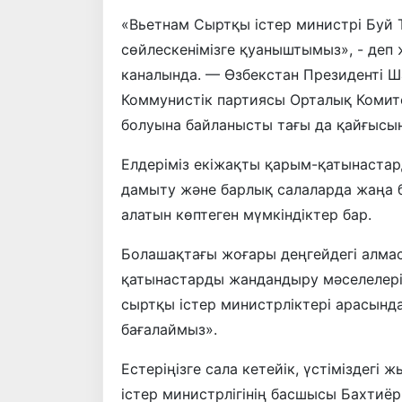
«Вьетнам Сыртқы істер министрі Буй
сөйлескенімізге қуаныштымыз», - деп 
каналында. — Өзбекстан Президенті 
Коммунистік партиясы Орталық Комит
болуына байланысты тағы да қайғысын
Елдеріміз екіжақты қарым-қатынаста
дамыту және барлық салаларда жаңа 
алатын көптеген мүмкіндіктер бар.
Болашақтағы жоғары деңгейдегі алма
қатынастарды жандандыру мәселелерін
сыртқы істер министрліктері арасын
бағалаймыз».
Естеріңізге сала кетейік, үстіміздегі
істер министрлігінің басшысы Бахтиё