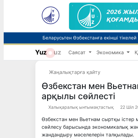
Беларусьтен Өзбекстанға екінші тікелей
Yuz
uz
Саясат
Экономика
Қ
Бүгін оқуды көшіру бойынша өтініштерді
Жаңалықтарға қайту
Жарты жылда Өзбекстанда қанша егіз сә
Өзбекстан мен Вьетн
арқылы сөйлесті
Халықаралық ынтымақтастық
22 Шіл 2
Өзбекстан мен Вьетнам сыртқы істер 
сөйлесу барысында экономикалық жә
жандандыру мәселелерін талқылады.