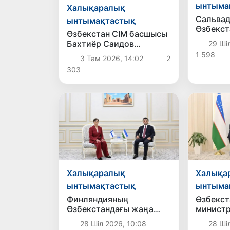
ынтыма
Халықаралық
Сальва
ынтымақтастық
Өзбекстан
Өзбекстан СІМ басшысы
елшісі 
Бахтиёр Саидов
29 Ші
өтті
Үндістан Президентімен
1 598
3 Там 2026, 14:02
2
екіжақты
303
байланыстарды нығайту
мәселелерін талқылады
Халықаралық
Халықа
ынтымақтастық
ынтыма
Финляндияның
Өзбекст
Өзбекстандағы жаңа
министр
елшісі аккредитациядан
Португ
28 Шіл 2026, 10:08
28 Ші
өтті
елшісіні