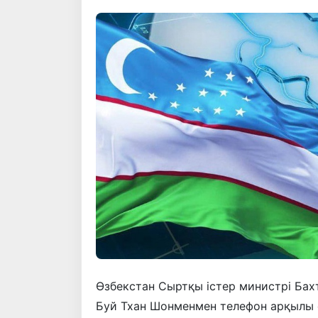
Өзбекстан Сыртқы істер министрі Ба
Буй Тхан Шонменмен телефон арқылы 