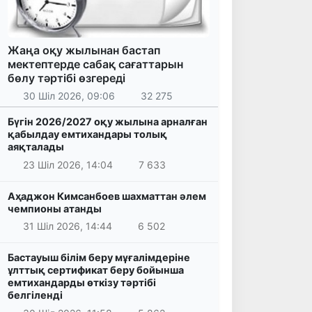
Жаңа оқу жылынан бастап
мектептерде сабақ сағаттарын
бөлу тәртібі өзгереді
30 Шіл 2026, 09:06
32 275
Бүгін 2026/2027 оқу жылына арналған
қабылдау емтихандары толық
аяқталады
23 Шіл 2026, 14:04
7 633
Аҳаджон Кимсанбоев шахматтан әлем
чемпионы атанды
31 Шіл 2026, 14:44
6 502
Бастауыш білім беру мұғалімдеріне
ұлттық сертификат беру бойынша
емтихандарды өткізу тәртібі
белгіленді