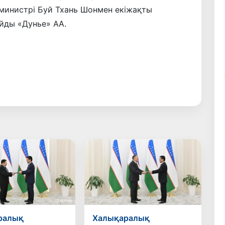
 министрі Буй Тхань Шонмен екіжақты
лайды «Дунье» АА.
ралық
Халықаралық