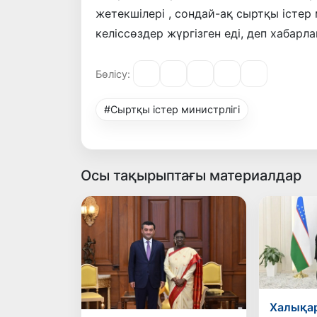
жетекшілері , сондай-ақ сыртқы істер
келіссөздер жүргізген еді, деп хабар
Бөлісу:
#Сыртқы істер министрлігі
Осы тақырыптағы материалдар
Халықа