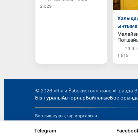
қойылды
2 629
Халықа
ынтыма
Малайз
Патшай
хат
29 Шіл
1 615
© 2026
«Янги Ўзбекистон» және «Правда В
Біз туралы
Авторлар
Байланыс
Бос орынд
Барлық құқықтар қорғалған.
Telegram
Faceboo