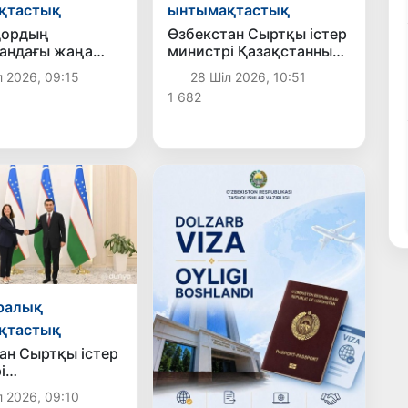
қтастық
ынтымақтастық
дордың
Өзбекстан Сыртқы істер
дағы жаңа
министрі Қазақстанның
аккредитациядан
жаңа елшісінен сенім
л 2026, 09:15
28 Шіл 2026, 10:51
грамоталарының
1 682
көшірмелерін
қабылдады
ралық
қтастық
ан Сыртқы істер
і
алияның жаңа
л 2026, 09:10
ң сенім