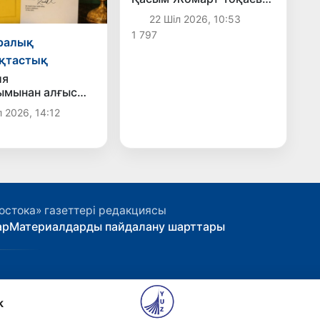
Өзбекстанға жаңа елші
22 Шіл 2026, 10:53
тағайындады
1 797
ралық
қтастық
ия
ымынан алғыс
 2026, 14:12
остока» газеттері редакциясы
ар
Материалдарды пайдалану шарттары
k