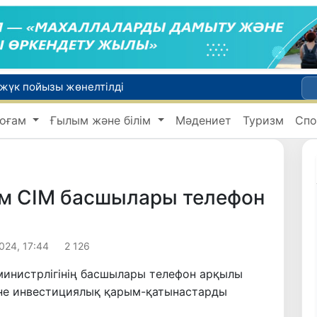
 жүк пойызы жөнелтілді
Адам саудасынан зардап шеккен азаматтар әлеуметтік қызметтермен қамтылады
оғам
Ғылым және білім
Мәдениет
Туризм
Спо
Тарихи күн: Өзбекстанның «Самарқант-2028» жасанды серігі орбитаға сәтті шығарылды
 қабылдаудың соңғы күні
би дүниеге келді?
ам СІМ басшылары телефон
024, 17:44
2 126
министрлігінің басшылары телефон арқылы
не инвестициялық қарым-қатынастарды