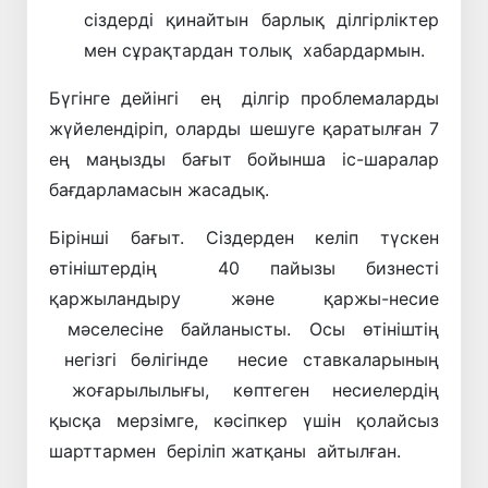
сіздерді қинайтын барлық ділгірліктер
мен сұрақтардан толық хабардармын.
Бүгінге дейінгі ең ділгір проблемаларды
жүйелендіріп, оларды шешуге қаратылған 7
ең маңызды бағыт бойынша іс-шаралар
бағдарламасын жасадық.
Бірінші бағыт. Сіздерден келіп түскен
өтініштердің 40 пайызы бизнесті
қаржыландыру және қаржы-несие
мәселесіне байланысты. Осы өтініштің
негізгі бөлігінде несие ставкаларының
жоғарылылығы, көптеген несиелердің
қысқа мерзімге, кәсіпкер үшін қолайсыз
шарттармен беріліп жатқаны айтылған.