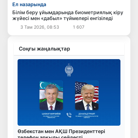
Ел назарында
Білім беру ұйымдарында биометриялық кіру
жүйесі мен «дабыл» түймелері енгізіледі
3 Там 2026, 08:53
1 607
Соңғы жаңалықтар
Өзбекстан мен АҚШ Президенттері
телефон арқылы сөйлесті