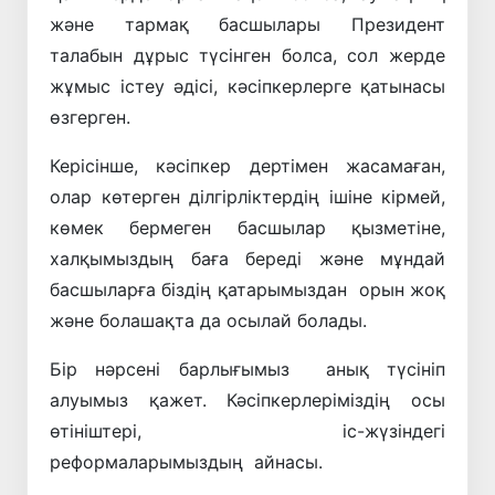
және тармақ басшылары Президент
талабын дұрыс түсінген болса, сол жерде
жұмыс істеу әдісі, кәсіпкерлерге қатынасы
өзгерген.
Керісінше, кәсіпкер дертімен жасамаған,
олар көтерген ділгірліктердің ішіне кірмей,
көмек бермеген басшылар қызметіне,
халқымыздың баға береді және мұндай
басшыларға біздің қатарымыздан орын жоқ
және болашақта да осылай болады.
Бір нәрсені барлығымыз анық түсініп
алуымыз қажет. Кәсіпкерлеріміздің осы
өтініштері, іс-жүзіндегі
реформаларымыздың айнасы.