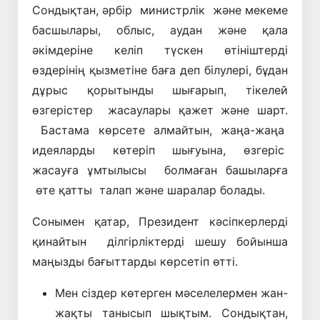
Сондықтан, әрбір министрлік және мекеме
басшылары, облыс, аудан және қала
әкімдеріне келіп түскен өтініштерді
өздерінің қызметіне баға деп білулері, бұдан
дұрыс қорытынды шығарып, тікелей
өзгерістер жасаулары қажет және шарт.
Бастама көрсете алмайтын, жаңа-жаңа
идеяларды көтеріп шығуына, өзгеріс
жасауға ұмтылысы болмаған башыларға
өте қатты талап және шаралар болады.
Сонымен қатар, Президент кәсіпкерлерді
қинайтын ділгірліктерді шешу бойынша
маңызды бағыттарды көрсетіп өтті.
Мен сіздер көтерген мәселелермен жан-
жақты танысып шықтым. Сондықтан,