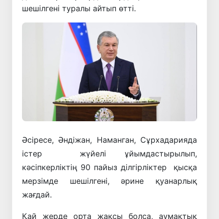
шешілгені туралы айтып өтті.
Әсіресе, Әндіжан, Наманган, Сұрхадарияда
істер жүйелі ұйымдастырылып,
кәсіпкерліктің 90 пайыз ділгірліктер қысқа
мерзімде шешілгені, әрине қуанарлық
жағдай.
Қай жерде орта жақсы болса, аумақтық