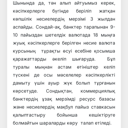
Шынында да, тән алып айтуымыз керек,
кәсіпкерлерге бүгінде беріліп жатқан
көпшілік несиелердің мерзімі 3 жылдан
аспайды. Сондай-ақ, банктер тарапынан 9-
10 пайыздан шетелдік валютада 18 мыңға
жуық кәсіпкерлерге берілген несие валюта
курсының тұрақты өсуі есебіне қосымша
қаражаттарды әкеліп шығаруда. Бұл
туралы мыңнан астам өтініштер келіп
түскені де осы мәселелер кәсіпкерлікті
дамыту үшін ауыр жүк болып тұрғанын
көрсетуде. Сондықтан, коммерциялық
банктердің ұзақ мерзімді ресурс базасы
және несиелердің мақбул пайыз ставкасын
қалыптастыру бойынша кешіктіруге
болмайтын шараларды көру талап етіледі.