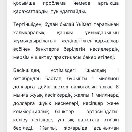
қосымша проблема немесе артықша
қаражаттарды туындатпайды.
Төртіншіден, бұдан былай Үкімет тарапынан
халықаралық қаржы ұйымдарынын
жұмылдырылатын жеңілдітілген қаржылар
есбінен банктерге берілетін несиелердің
мерзімін шектеу практикасы бекер етіледі.
Бесіншіден, үстіміздегі жылдың 1
октябрьден бастап, бұрынғы 1 миллион
долларға дейін шетел валютасын алған 6
мыңға жуық кәсіпкердің жалпы 1 миллиард
долларға жуық несиелері, кәсіпкер және
коммерциялық банктер ортасындағы
келісу негізінде, ұлттық валютаға өткізіп
беріледі. Жалпы, жоғарыда ұсынылған