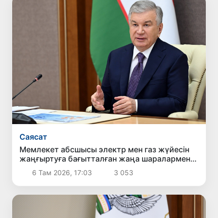
Саясат
Мемлекет абсшысы электр мен газ жүйесін
жаңғыртуға бағытталған жаңа шаралармен
танысты
6 Там 2026, 17:03
3 053