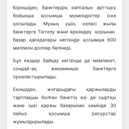
Біріншіден, банктердің капталын арттыру
бойынша қосымша мүмкіндіктер іске
қосылады. Мұның үшін, келесі жылы
банктерге Тіктелу және өркендеу қорынан
базар қағидалары негізінде қосымша 600
миллион доллар бөлінеді.
Бұл көздер байқау негізінде де мемлекет,
сондай-ақ жекеменшік банктерге
орналастырылады.
Екіншіден, жоғарыдағы қаржыларды
тартпақшы болған банктің өзі де сыртқы
және ішкі қаржы базарынан кемінде 30
пайыз қосымша ресурстар
жұмылдырылады.