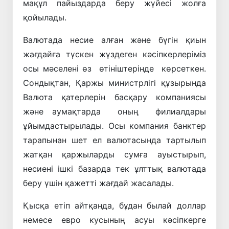
мақұл пайыздарда беру жүйесі жолға
қойылады.
Валютада несие алған және бүгін қиын
жағдайға түскен жүздеген кәсіпкерлеріміз
осы мәселені өз өтініштерінде көрсеткен.
Сондықтан, Қаржы министрлігі құзырында
Валюта қатерлерін басқару компаниясы
және аумақтарда оның филиалдары
ұйымдастырылады. Осы компания банктер
тарапынан шет ел валютасында тартылып
жатқан қаржыларды сумға ауыстырып,
несиені ішкі базарда тек ұлттық валютада
беру үшін қажетті жағдай жасалады.
Қысқа етіп айтқанда, бұдан былай доллар
немесе евро кусының асуы кәсіпкерге