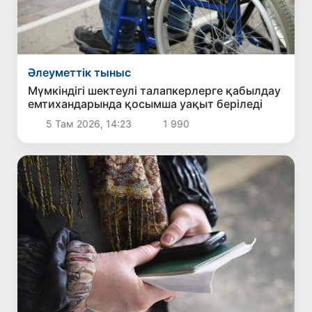
Әлеуметтік тыныс
Мүмкіндігі шектеулі талапкерлерге қабылдау
емтихандарында қосымша уақыт беріледі
5 Там 2026, 14:23
1 990