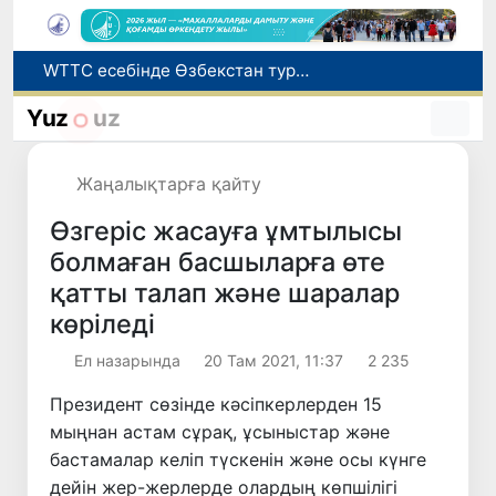
WTTC есебінде Өзбекстан туризмнің өсу қарқыны бойынша Орталық Азияда бірінші орынға шықты
Мүмкіндігі шектеулі талапкерлерге қабылдау емтихандарында қосымша уақыт беріледі
Yuz
uz
Беларусьтен Өзбекстанға екінші тікелей жүк пойызы жөнелтілді
Адам саудасынан зардап шеккен азаматтар әлеуметтік қызметтермен қамтылады
Жаңалықтарға қайту
Жарты жылда Өзбекстанда қанша егіз сәби дүниеге келді?
Өзгеріс жасауға ұмтылысы
болмаған басшыларға өте
қатты талап және шаралар
көріледі
Ел назарында
20 Там 2021, 11:37
2 235
Президент сөзінде кәсіпкерлерден 15
мыңнан астам сұрақ, ұсыныстар және
бастамалар келіп түскенін және осы күнге
дейін жер-жерлерде олардың көпшілігі