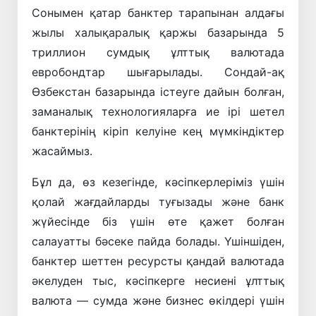
Сонымен қатар банктер тарапынан алдағы
жылы халықаралық қаржы базарында 5
триллион сумдық ұлттық валютада
евробондтар шығарылады. Сондай-ақ
Өзбекстан базарында істеуге дайын болған,
заманалық технологияларға ие ірі шетел
банктерінің кіріп келуіне кең мүмкіндіктер
жасаймыз.
Бұл да, өз кезегінде, кәсіпкерлеріміз үшін
қолай жағдайларды туғызады және банк
жүйесінде біз үшін өте қажет болған
салауатты бәсеке пайда болады. Үшіншіден,
банктер шеттен ресурсты қандай валютада
әкелуден тыс, кәсіпкерге несиені ұлттық
валюта — сумда және бизнес өкілдері үшін