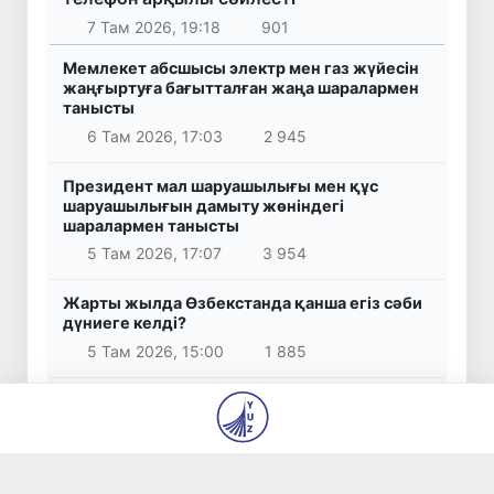
7 Там 2026, 19:18
901
Мемлекет абсшысы электр мен газ жүйесін
жаңғыртуға бағытталған жаңа шаралармен
танысты
6 Там 2026, 17:03
2 945
Президент мал шаруашылығы мен құс
шаруашылығын дамыту жөніндегі
шаралармен танысты
5 Там 2026, 17:07
3 954
Жарты жылда Өзбекстанда қанша егіз сәби
дүниеге келді?
5 Там 2026, 15:00
1 885
WTTC есебінде Өзбекстан туризмнің өсу
қарқыны бойынша Орталық Азияда бірінші
орынға шықты
5 Там 2026, 14:39
1 956