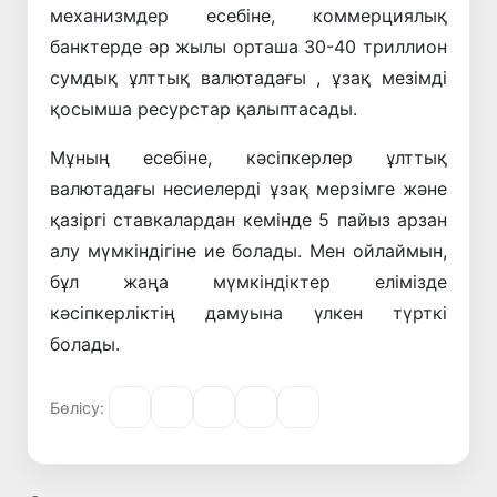
механизмдер есебіне, коммерциялық
банктерде әр жылы орташа 30-40 триллион
сумдық ұлттық валютадағы , ұзақ мезімді
қосымша ресурстар қалыптасады.
Мұның есебіне, кәсіпкерлер ұлттық
валютадағы несиелерді ұзақ мерзімге және
қазіргі ставкалардан кемінде 5 пайыз арзан
алу мүмкіндігіне ие болады. Мен ойлаймын,
бұл жаңа мүмкіндіктер елімізде
кәсіпкерліктің дамуына үлкен түрткі
болады.
Бөлісу: