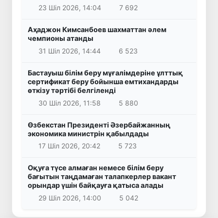
23 Шіл 2026, 14:04
7 692
Аҳаджон Кимсанбоев шахматтан әлем
чемпионы атанды
31 Шіл 2026, 14:44
6 523
Бастауыш білім беру мұғалімдеріне ұлттық
сертификат беру бойынша емтихандарды
өткізу тәртібі белгіленді
30 Шіл 2026, 11:58
5 880
Өзбекстан Президенті Әзербайжанның
экономика министрін қабылдады
17 Шіл 2026, 20:42
5 723
Оқуға түсе алмаған немесе білім беру
бағытын таңдамаған талапкерлер вакант
орындар үшін байқауға қатыса алады
29 Шіл 2026, 14:00
5 042