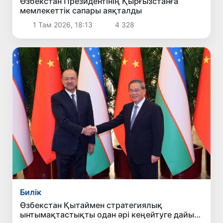
Өзбекстан Президентінің Қырғызстанға
мемлекеттік сапары аяқталды
1 Там 2026, 18:13
4 328
Билік
Өзбекстан Қытаймен стратегиялық
ынтымақтастықты одан әрі кеңейтуге дайын