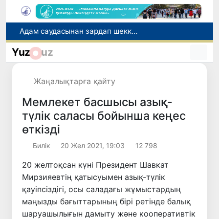
Тарихи күн: Өзбекстанның «Самарқант-2028» жасанды серігі орбитаға сәтті шығарылды
Бүгін оқуды көшіру бойынша өтініштерді қабылдаудың соңғы күні
Yuz
uz
Жарты жылда Өзбекстанда қанша егіз сәби дүниеге келді?
Беларусьтен Өзбекстанға екінші тікелей жүк пойызы жөнелтілді
Жаңалықтарға қайту
Адам саудасынан зардап шеккен азаматтар әлеуметтік қызметтермен қамтылады
Мемлекет басшысы азық-
түлік саласы бойынша кеңес
өткізді
Билік
20 Жел 2021, 19:03
12 798
20 желтоқсан күні Президент Шавкат
Мирзияевтің қатысуымен азық-түлік
қауіпсіздігі, осы саладағы жұмыстардың
маңызды бағыттарының бірі ретінде балық
шаруашылығын дамыту және кооперативтік