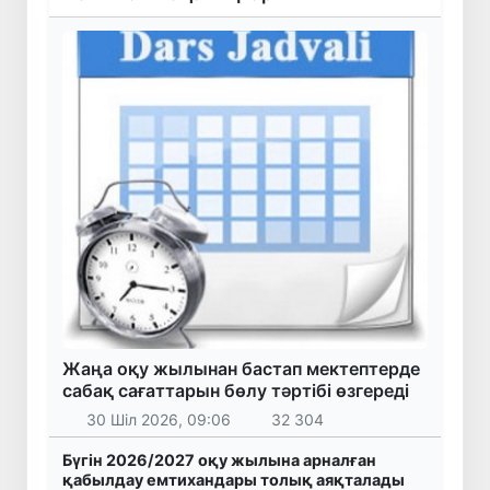
Жаңа оқу жылынан бастап мектептерде
сабақ сағаттарын бөлу тәртібі өзгереді
30 Шіл 2026, 09:06
32 304
Бүгін 2026/2027 оқу жылына арналған
қабылдау емтихандары толық аяқталады