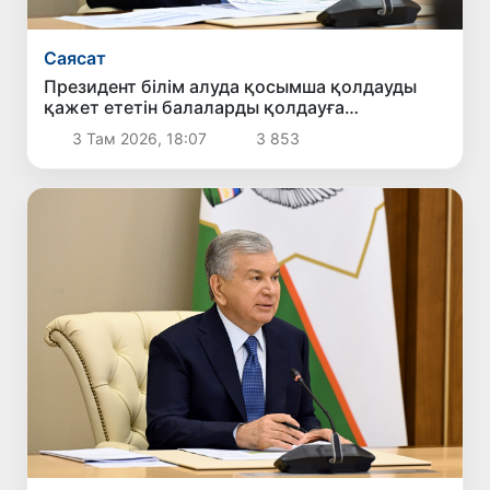
Саясат
Президент білім алуда қосымша қолдауды
қажет ететін балаларды қолдауға
бағытталған ұсыныстармен танысты
3 Там 2026, 18:07
3 853