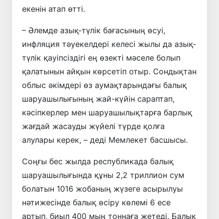
екенін атап өтті.
– Әлемде азық-түлік бағасының өсуі,
инфляция тәуекелдері келесі жылы да азық-
түлік қауіпсіздігі ең өзекті мәселе болып
қалатынын айқын көрсетіп отыр. Сондықтан
облыс әкімдері өз аумақтарындағы балық
шаруашылығының жай-күйін сараптап,
кәсіпкерлер мен шаруашылықтарға барлық
жағдай жасауды жүйелі түрде қолға
алулары керек, – деді Мемлекет басшысы.
Соңғы бес жылда республикада балық
шаруашылығында құны 2,2 триллион сум
болатын 1016 жобаның жүзеге асырылуы
нәтижесінде балық өсіру көлемі 6 есе
артып, биыл 400 мың тоннаға жетеді. Балық