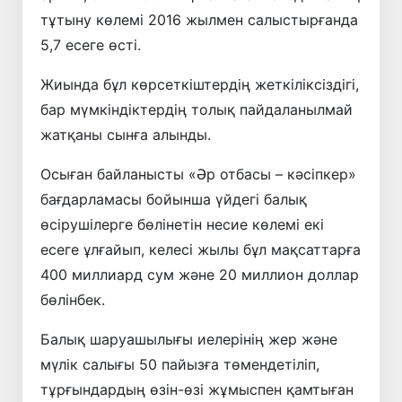
тұтыну көлемі 2016 жылмен салыстырғанда
5,7 есеге өсті.
Жиында бұл көрсеткіштердің жеткіліксіздігі,
бар мүмкіндіктердің толық пайдаланылмай
жатқаны сынға алынды.
Осыған байланысты «Әр отбасы – кәсіпкер»
бағдарламасы бойынша үйдегі балық
өсірушілерге бөлінетін несие көлемі екі
есеге ұлғайып, келесі жылы бұл мақсаттарға
400 миллиард сум және 20 миллион доллар
бөлінбек.
Балық шаруашылығы иелерінің жер және
мүлік салығы 50 пайызға төмендетіліп,
тұрғындардың өзін-өзі жұмыспен қамтыған