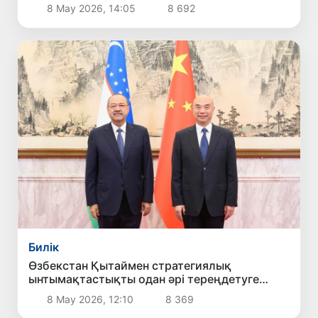
екенін мәлімдеді
8 Мау 2026, 14:05
8 692
Билік
Өзбекстан Қытаймен стратегиялық
ынтымақтастықты одан әрі тереңдетуге
мүдделі екенін мәлімдеді
8 Мау 2026, 12:10
8 369