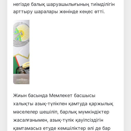
негізде балық шаруашылығының тиімділігін
арттыру шаралары жөнінде кеңес өтті.
Алдыңғы
Келесі
Жиын басында Мемлекет басшысы
халықты азық-түлікпен қамтуда қаржылық
мәселелер шешіліп, барлық мүмкіндіктер
жасалғанымен, азық-түлік қауіпсіздігін
қамтамасыз етуде кемшіліктер әлі де бар