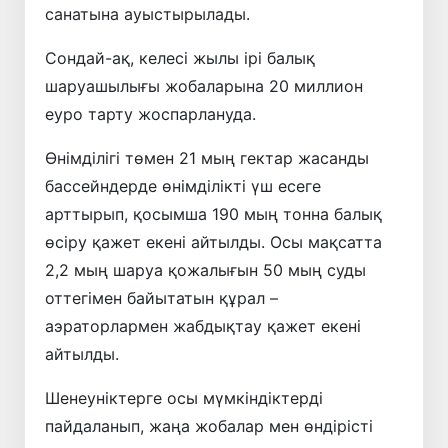
санатына ауыстырылады.
Сондай-ақ, келесі жылы ірі балық
шаруашылығы жобаларына 20 миллион
еуро тарту жоспарлануда.
Өнімділігі төмен 21 мың гектар жасанды
бассейндерде өнімділікті үш есеге
арттырып, қосымша 190 мың тонна балық
өсіру қажет екені айтылды. Осы мақсатта
2,2 мың шаруа қожалығын 50 мың суды
оттегімен байытатын құрал –
аэраторлармен жабдықтау қажет екені
айтылды.
Шенеуніктерге осы мүмкіндіктерді
пайдаланып, жаңа жобалар мен өндірісті