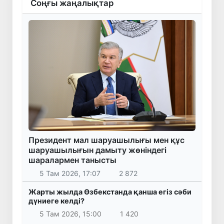
Соңғы жаңалықтар
Президент мал шаруашылығы мен құс
шаруашылығын дамыту жөніндегі
шаралармен танысты
5 Там 2026, 17:07
2 872
Жарты жылда Өзбекстанда қанша егіз сәби
дүниеге келді?
5 Там 2026, 15:00
1 420