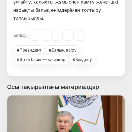
ұлғайту, халықты жұмыспен қамту және ішкі
нарықты балық өнімдерімен толтыру
тапсырылды.
Бөлісу:
#Президент
#Балық өсіру
#Әр отбасы — кәсіпкер
#Кездесу
Осы тақырыптағы материалдар