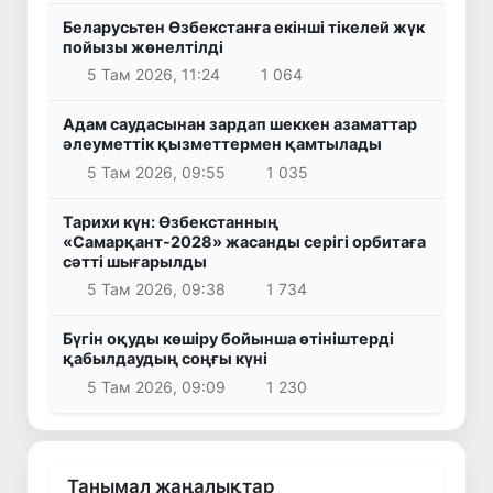
Беларусьтен Өзбекстанға екінші тікелей жүк
пойызы жөнелтілді
5 Там 2026, 11:24
1 064
Адам саудасынан зардап шеккен азаматтар
әлеуметтік қызметтермен қамтылады
5 Там 2026, 09:55
1 035
Тарихи күн: Өзбекстанның
«Самарқант-2028» жасанды серігі орбитаға
сәтті шығарылды
5 Там 2026, 09:38
1 734
Бүгін оқуды көшіру бойынша өтініштерді
қабылдаудың соңғы күні
5 Там 2026, 09:09
1 230
Танымал жаңалықтар