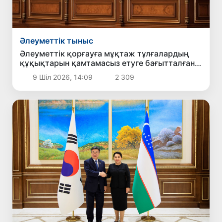
Әлеуметтік тыныс
Әлеуметтік қорғауға мұқтаж тұлғалардың
құқықтарын қамтамасыз етуге бағытталған
заң мақұлданды
9 Шіл 2026, 14:09
2 309