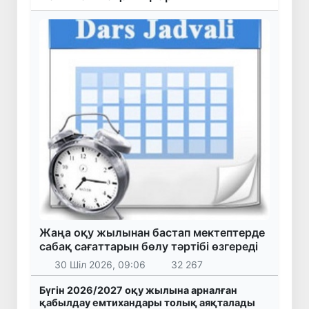
Жаңа оқу жылынан бастап мектептерде
сабақ сағаттарын бөлу тәртібі өзгереді
30 Шіл 2026, 09:06
32 267
Бүгін 2026/2027 оқу жылына арналған
қабылдау емтихандары толық аяқталады