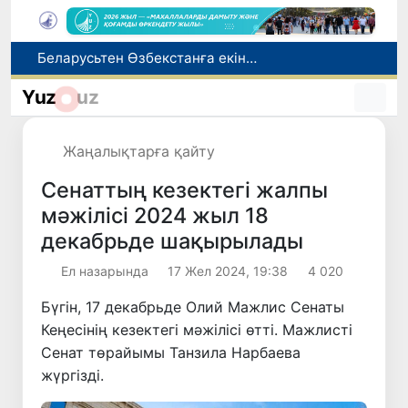
Адам саудасынан зардап шеккен азаматтар әлеуметтік қызметтермен қамтылады
Тарихи күн: Өзбекстанның «Самарқант-2028» жасанды серігі орбитаға сәтті шығарылды
Yuz
uz
Бүгін оқуды көшіру бойынша өтініштерді қабылдаудың соңғы күні
Жарты жылда Өзбекстанда қанша егіз сәби дүниеге келді?
Жаңалықтарға қайту
Беларусьтен Өзбекстанға екінші тікелей жүк пойызы жөнелтілді
Сенаттың кезектегі жалпы
мәжілісі 2024 жыл 18
декабрьде шақырылады
Ел назарында
17 Жел 2024, 19:38
4 020
Бүгін, 17 декабрьде Олий Мажлис Сенаты
Кеңесінің кезектегі мәжілісі өтті. Мажлисті
Сенат төрайымы Танзила Нарбаева
жүргізді.