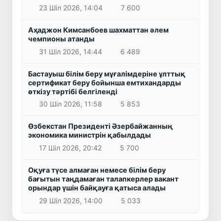
23 Шіл 2026, 14:04
7 600
Аҳаджон Кимсанбоев шахматтан әлем
чемпионы атанды
31 Шіл 2026, 14:44
6 489
Бастауыш білім беру мұғалімдеріне ұлттық
сертификат беру бойынша емтихандарды
өткізу тәртібі белгіленді
30 Шіл 2026, 11:58
5 853
Өзбекстан Президенті Әзербайжанның
экономика министрін қабылдады
17 Шіл 2026, 20:42
5 700
Оқуға түсе алмаған немесе білім беру
бағытын таңдамаған талапкерлер вакант
орындар үшін байқауға қатыса алады
29 Шіл 2026, 14:00
5 033