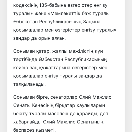
кодексінің 135-бабына өзгерістер енгізу
туралы» және «Мемлекеттік баж туралы
Өзбекстан Республикасының Заңына
қосымшалар мен өзгерістер енгізу туралы»
заңдар да орын алған.
Сонымен қатар, жалпы мәжілістің күн
тәртібінде Өзбекстан Республикасының
кейбір заң құжаттарына өзгерістер мен
қосымшалар енгізу туралы заңдар да
талқыланады.
Сонымен бірге, сенаторлар Олий Мажлис
Сенаты Кеңесінің бірқатар қаулыларын
бекіту туралы мәселені де қарайды, деп
хабарлайды Олий Мажлис Сенатының
баспасөз қызметі.