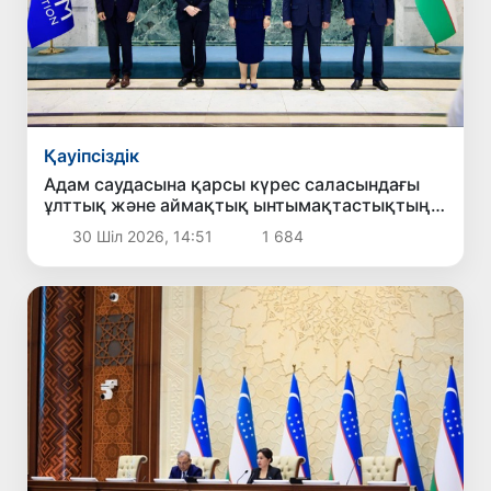
Қауіпсіздік
Адам саудасына қарсы күрес саласындағы
ұлттық және аймақтық ынтымақтастықтың
жаңа басым бағыттары белгіленді
30 Шіл 2026, 14:51
1 684