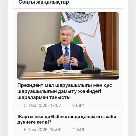
Соңғы жаңалықтар
Президент мал шаруашылығы мен құс
шаруашылығын дамыту жөніндегі
шаралармен танысты
5 Там 2026, 17:07
2 684
Жарты жылда Өзбекстанда қанша егіз сәби
дүниеге келді?
5 Там 2026, 15:00
1 349