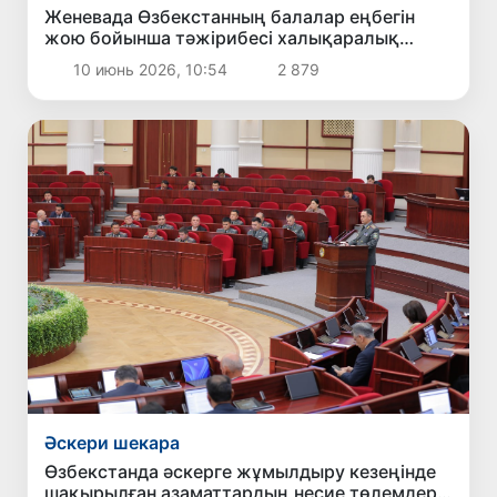
Женевада Өзбекстанның балалар еңбегін
жою бойынша тәжірибесі халықаралық
қауымдастық тарапынан мойындалды
10 июнь 2026, 10:54
2 879
Әскери шекара
Өзбекстанда әскерге жұмылдыру кезеңінде
шақырылған азаматтардың несие төлемдері