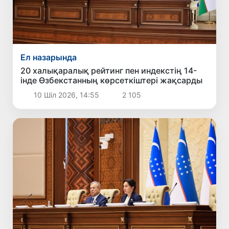
Ел назарында
20 халықаралық рейтинг пен индекстің 14-
інде Өзбекстанның көрсеткіштері жақсарды
10 Шіл 2026, 14:55
2 105