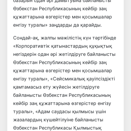
базарын одан әрі дамытуына байланысты
Өзбекстан Республикасының кейбір заң
құжаттарына өзгерістер мен қосымшалар
енгізу туралы» заңдарды да қарайды.
Сондай-ақ, жалпы мәжілістің күн тәртiбiнде
«Корпоративтік қатынастардың құқықтық
негiздерiн одан әрi жетiлдiруге байланысты
Өзбекстан Республикасының кейбiр заң
құжаттарына өзгерістер мен қосымшалар
енгізу туралы», «Сейсмикалық қауіпсіздікті
қамтамасыз ету жүйесін жетілдіруге
байланысты Өзбекстан Республикасының
кейбір заң құжаттарына өзгерістер енгізу
туралы», «Адам саудасы қылмысы үшін
жазалардың күшейтілуіне байланысты
Өзбекстан Республикасы Қылмыстық