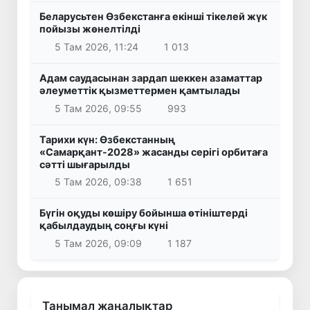
Беларусьтен Өзбекстанға екінші тікелей жүк
пойызы жөнелтілді
5 Там 2026, 11:24
1 013
Адам саудасынан зардап шеккен азаматтар
әлеуметтік қызметтермен қамтылады
5 Там 2026, 09:55
993
Тарихи күн: Өзбекстанның
«Самарқант-2028» жасанды серігі орбитаға
сәтті шығарылды
5 Там 2026, 09:38
1 651
Бүгін оқуды көшіру бойынша өтініштерді
қабылдаудың соңғы күні
5 Там 2026, 09:09
1 187
Танымал жаңалықтар