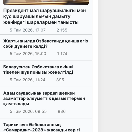
Президент мал шаруашылығы мен
құс шаруашылығын дамыту
жөніндегі шаралармен танысты
5 Там 2026, 17:07
2 155
Жарты жылда Өзбекстанда қанша егіз
сәби дүниеге келді?
5 Там 2026, 15:00
1 174
Беларусьтен Өзбекстанға екінші
тікелей жүк пойызы жөнелтілді
5 Там 2026, 11:24
895
Адам саудасынан зардап шеккен
азаматтар әлеуметтік қызметтермен
қамтылады
5 Там 2026, 09:55
886
Тарихи күн: Өзбекстанның
«Самарқант-2028» жасанды серігі