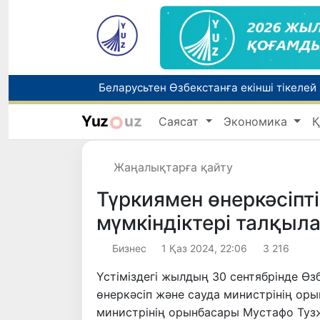
Беларусьтен Өзбекстанға екінші тікелей
Yuz
uz
Саясат
Экономика
Қ
Бүгін оқуды көшіру бойынша өтініштерді
Жаңалықтарға қайту
Жарты жылда Өзбекстанда қанша егіз сә
Түркиямен өнеркәсіпт
мүмкіндіктері талқыл
Бизнес
1 Қаз 2024, 22:06
3 216
Үстіміздегі жылдың 30 сентябрінде Ө
өнеркәсіп және сауда министрінің ор
министрінің орынбасары Мустафо Тузж