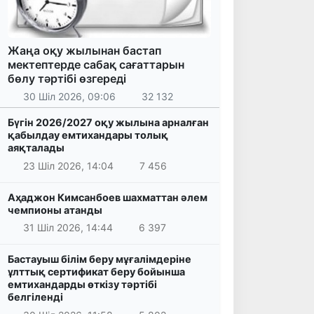
Жаңа оқу жылынан бастап
мектептерде сабақ сағаттарын
бөлу тәртібі өзгереді
30 Шіл 2026, 09:06
32 132
Бүгін 2026/2027 оқу жылына арналған
қабылдау емтихандары толық
аяқталады
23 Шіл 2026, 14:04
7 456
Аҳаджон Кимсанбоев шахматтан әлем
чемпионы атанды
31 Шіл 2026, 14:44
6 397
Бастауыш білім беру мұғалімдеріне
ұлттық сертификат беру бойынша
емтихандарды өткізу тәртібі
белгіленді