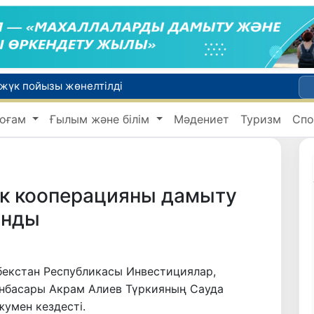
 жүк пойызы жөнелтілді
Адам саудасынан зардап шеккен азаматтар әлеуметтік қызметтермен қамтылады
оғам
Ғылым және білім
Мәдениет
Туризм
Спо
Тарихи күн: Өзбекстанның «Самарқант-2028» жасанды серігі орбитаға сәтті шығарылды
 қабылдаудың соңғы күні
би дүниеге келді?
ік кооперацияны дамыту
анды
збекстан Республикасы Инвестициялар,
ынбасары Акрам Алиев Түркияның Сауда
умен кездесті.