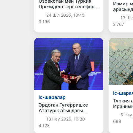
Өзбекстан мен Түркия
Измир м
Президенттері телефон
арасынд
арқылы сөйлесті
рейстер
24 Шіл 2026, 18:45
13 Шіл
3 196
2 767
Іс-шара
Іс-шаралар
Түркия 
Эрдоған Гутерришке
Иранны
Ататүрік атындағы
баллис
5 Нау 
халықаралық
зымыран
13 Нау 2026, 10:30
689
бейбітшілік сыйлығын
4 123
табыстады