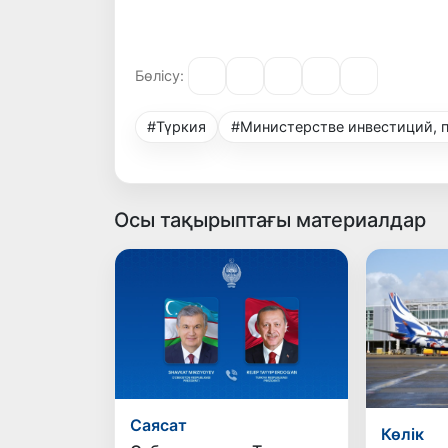
Бөлісу:
#Түркия
#Министерстве инвестиций, 
Осы тақырыптағы материалдар
Саясат
Көлік