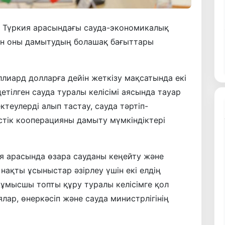
н Түркия арасындағы сауда-экономикалық
ен оны дамытудың болашақ бағыттары
лиард долларға дейін жеткізу мақсатында екі
етілген сауда туралы келісімі аясында тауар
ктеулерді алып тастау, сауда тәртіп-
стік кооперацияны дамыту мүмкіндіктері
я арасында өзара сауданы кеңейту және
ақты ұсыныстар әзірлеу үшін екі елдің
ұмысшы топты құру туралы келісімге қол
лар, өнеркәсіп және сауда министрлігінің