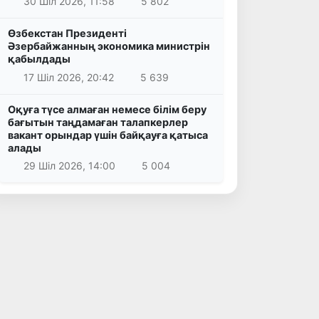
30 Шіл 2026, 11:58
5 802
Өзбекстан Президенті
Әзербайжанның экономика министрін
қабылдады
17 Шіл 2026, 20:42
5 639
Оқуға түсе алмаған немесе білім беру
бағытын таңдамаған талапкерлер
вакант орындар үшін байқауға қатыса
алады
29 Шіл 2026, 14:00
5 004