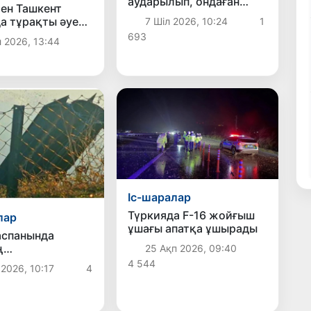
аударылып, ондаған
ен Ташкент
адам зардап шекті
а тұрақты әуе
7 Шіл 2026, 10:24
1
і іске қосылады
693
 2026, 13:44
Іс-шаралар
Түркияда F-16 жойғыш
лар
ұшағы апатқа ұшырады
аспанында
ң
25 Ақп 2026, 09:40
тикалық
4 544
2026, 10:17
4
ы атып түсірілді