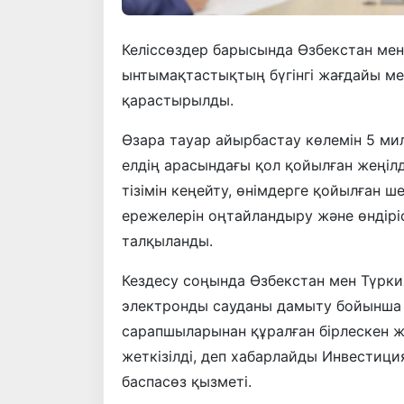
Келіссөздер барысында Өзбекстан ме
ынтымақтастықтың бүгінгі жағдайы м
қарастырылды.
Өзара тауар айырбастау көлемін 5 мил
елдің арасындағы қол қойылған жеңілд
тізімін кеңейту, өнімдерге қойылған ше
ережелерін оңтайландыру және өндірі
талқыланды.
Кездесу соңында Өзбекстан мен Түрки
электронды сауданы дамыту бойынша н
сарапшыларынан құралған бірлескен ж
жеткізілді, деп хабарлайды Инвестиция
баспасөз қызметі.