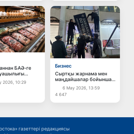
Бизнес
аннан БАӘ-ге
руашылығы
Сыртқы жарнама мен
ін экспорттауға
маңдайшалар бойынша
у 2026, 10:29
ылды
жаңа тәртіптер енгізілуі
6 Мау 2026, 13:59
мүмкін
4 647
остока» газеттері редакциясы