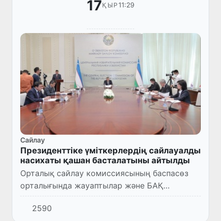
17
11:29
ҚЫР
Сайлау
Президенттіке үміткерлердің сайлауалды
насихаты қашан басталатыны айтылды
Орталық сайлау комиссиясының баспасөз
орталығында жауаптылар және БАҚ
өкілдерінің қатысуында кезектегі жиналысы
2590
өтті.