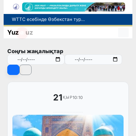
WTTC есебінде Өзбекстан туризмнің өсу қарқыны бойынша Орталық Азияда бірінші орынға шықты
Мүмкіндігі шектеулі талапкерлерге қабылдау емтихандарында қосымша уақыт беріледі
Yuz
uz
Беларусьтен Өзбекстанға екінші тікелей жүк пойызы жөнелтілді
Адам саудасынан зардап шеккен азаматтар әлеуметтік қызметтермен қамтылады
Соңғы жаңалықтар
Жарты жылда Өзбекстанда қанша егіз сәби дүниеге келді?
21
10:10
ҚЫР