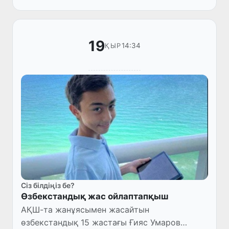
ресми түрде жарияла...
19
14:34
ҚЫР
Сіз білдіңіз бе?
Өзбекстандық жас ойлаптапқыш
АҚШ-та жанұясымен жасайтын
өзбекстандық 15 жастағы Ғияс Умаров