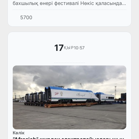
бахшылық өнері фестивалі Нөкіс қаласында
өтті.
5700
17
10:57
ҚЫР
Көлік