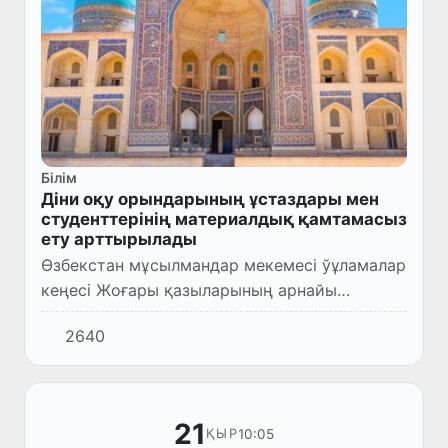
Білім
Діни оқу орындарының ұстаздары мен
студенттерінің материалдық қамтамасыз
ету арттырылады
Өзбекстан мұсылмандар мекемесі ўұламалар
кеңесі Жоғары қазыларының арнайы
қаулысымен Жоғары және орта арнаулы
2640
ислам білім орындары мұғалімдерінің
жалақылары мен стипендиялары 20 се...
21
10:05
ҚЫР