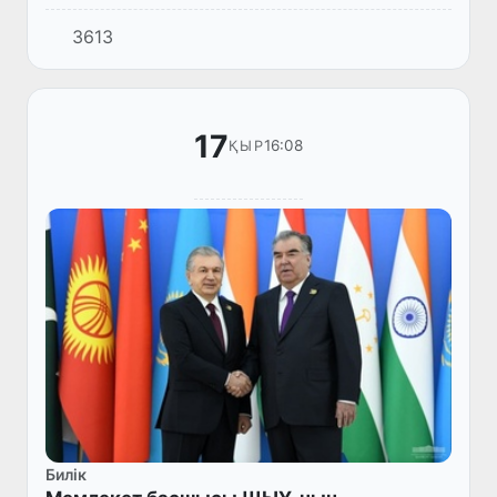
Apple-ге тиісті тегін оқу материалдарының
3613
ең үлкен каталогтарының бірі iTunes-U-да
қате тапты.
17
16:08
ҚЫР
Билік