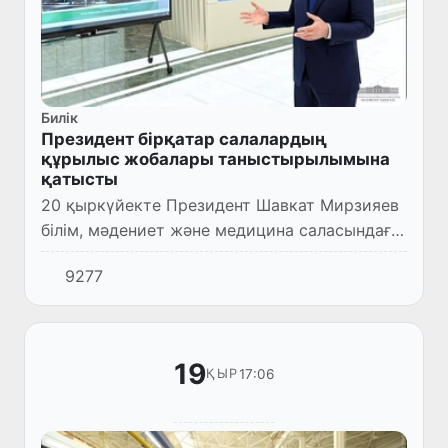
Билік
Президент бірқатар салалардың
құрылыс жобалары таныстырылымына
қатысты
20 қыркүйекте Президент Шавкат Мирзияев
білім, мәдениет және медицина саласындағы
құрылыс жобалардың таныстырылымына
9277
қатысты.
19
17:06
ҚЫР