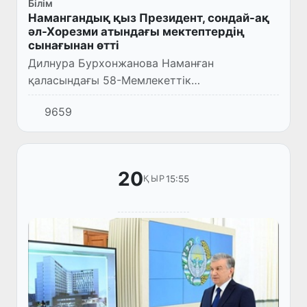
Білім
Намангандық қыз Президент, сондай-ақ
әл-Хорезми атындағы мектептердің
сынағынан өтті
Дилнура Бурхонжанова Наманған
қаласындағы 58-Мемлекеттік
мамандандырылған мектеп-интернатының 4-
9659
сыныбында білім алады.
20
15:55
ҚЫР