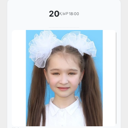
20
18:00
ҚЫР