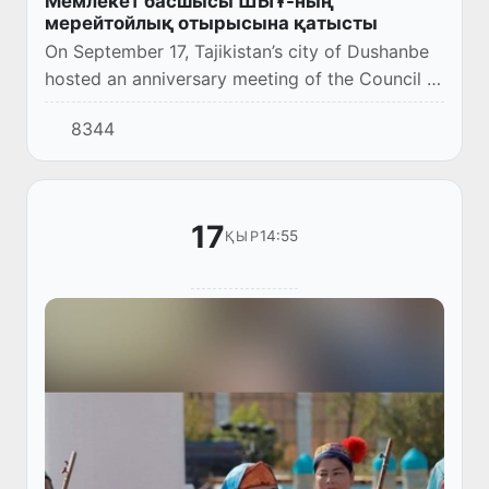
Мемлекет басшысы ШЫҰ-ның
мерейтойлық отырысына қатысты
On September 17, Tajikistan’s city of Dushanbe
hosted an anniversary meeting of the Council of
Heads of State of the Shanghai Cooperation
8344
Organization.
17
14:55
ҚЫР