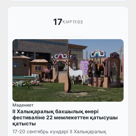
17
11:03
ҚЫР
Мәдениет
II Халықаралық бахшылық өнері
фестиваліне 22 мемлекеттен қатысушы
қатысты
17-20 сентябрь күндері II Халықаралық