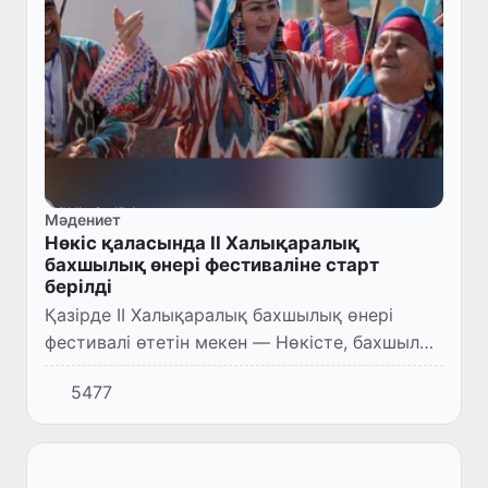
Мәдениет
Нөкіс қаласында II Халықаралық
бахшылық өнері фестиваліне старт
берілді
Қазірде II Халықаралық бахшылық өнері
фестивалі өтетін мекен — Нөкісте, бахшылық
өнері фестивалі қарқынмен жалғасуда.
5477