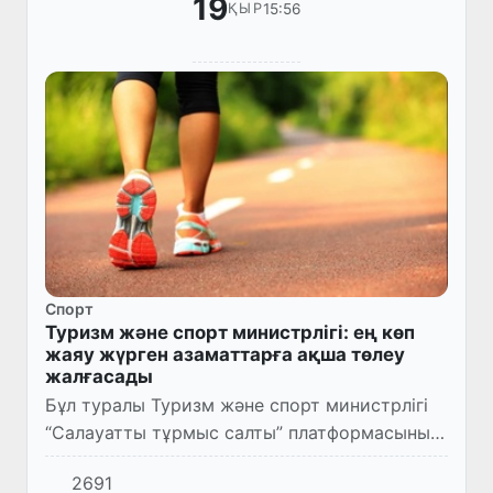
19
15:56
ҚЫР
Спорт
Туризм және спорт министрлігі: ең көп
жаяу жүрген азаматтарға ақша төлеу
жалғасады
Бұл туралы Туризм және спорт министрлігі
“Салауатты тұрмыс салты” платформасының
қызметі тоқтағанына қатысты хабарлардың
2691
негізсіз екендігі бойынша осы мазмұнда