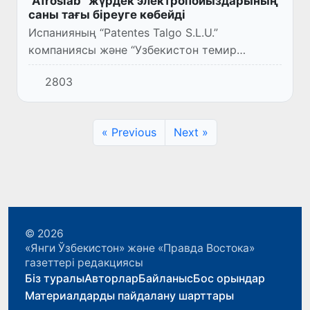
“Afrosiab” жүрдек электропойыздарының
саны тағы біреуге көбейді
Испанияның “Patentes Talgo S.L.U.”
компаниясы және “Узбекистон темир
йуллари” АҚ арасында құрылған
2803
келісімшартқа орай “Afrosiab” пойызының
тағы бір қозғалыс құрамы Өзбекстан жаққа...
« Previous
Next »
© 2026
«Янги Ўзбекистон» және «Правда Востока»
газеттері редакциясы
Біз туралы
Авторлар
Байланыс
Бос орындар
Материалдарды пайдалану шарттары