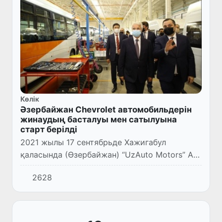
Көлік
Әзербайжан Chevrolet автомобильдерін
жинаудың басталуы мен сатылуына
старт берілді
2021 жылы 17 сентябрьде Хажигабул
қаласында (Өзербайжан) “UzAuto Motors” АҚ
және “SamAvto” зауытының өндірістік
2628
желісінің салтанатты ашылуы өтті.