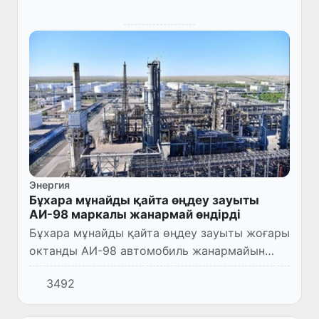
Энергия
Бұхара мұнайды қайта өңдеу зауыты
АИ-98 маркалы жанармай өндірді
Бұхара мұнайды қайта өңдеу зауыты жоғары
октанды АИ-98 автомобиль жанармайын
өндіріс дәрежесінде өндіруді жолға қойды
3492
және өз өнімдерінің қатарын тағы бір
маркамен байытып, жоғары...