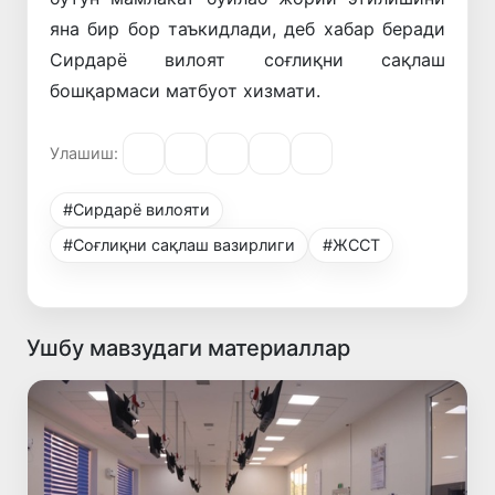
яна бир бор таъкидлади, деб хабар беради
Сирдарё вилоят соғлиқни сақлаш
бошқармаси матбуот хизмати.
Улашиш:
#Сирдарё вилояти
#Соғлиқни сақлаш вазирлиги
#ЖССТ
Ушбу мавзудаги материаллар