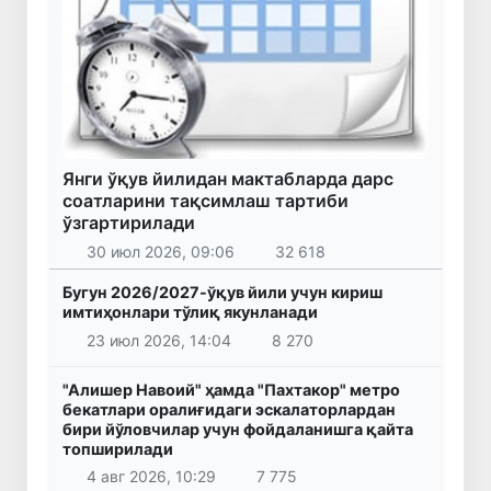
Янги ўқув йилидан мактабларда дарс
соатларини тақсимлаш тартиби
ўзгартирилади
30 июл 2026, 09:06
32 618
Бугун 2026/2027-ўқув йили учун кириш
имтиҳонлари тўлиқ якунланади
23 июл 2026, 14:04
8 270
"Алишер Навоий" ҳамда "Пахтакор" метро
бекатлари оралиғидаги эскалаторлардан
бири йўловчилар учун фойдаланишга қайта
топширилади
4 авг 2026, 10:29
7 775