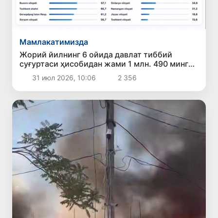
Мамлакатимизда
Жорий йилнинг 6 ойида давлат тиббий
суғуртаси ҳисобидан жами 1 млн. 490 минг
126 нафар бемор даволанди
31 июл 2026, 10:06
2 356