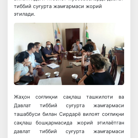
тиббий суғурта жамғармаси жорий
этилади.
Жаҳон соғлиқни сақлаш ташкилоти ва
Давлат тиббий суғурта жамғармаси
ташаббуси билан Сирдарё вилоят соғлиқни
сақлаш бошқармасида жорий этилаётган
давлат тиббий суғурта жамғармаси