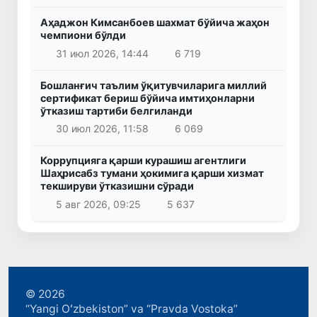
Аҳаджон Кимсанбоев шахмат бўйича жаҳон
чемпиони бўлди
31 июл 2026, 14:44
6 719
Бошланғич таълим ўқитувчиларига миллий
сертификат бериш бўйича имтиҳонларни
ўтказиш тартиби белгиланди
30 июл 2026, 11:58
6 069
Коррупцияга қарши курашиш агентлиги
Шаҳрисабз тумани ҳокимига қарши хизмат
текшируви ўтказишни сўради
5 авг 2026, 09:25
5 637
© 2026
“Yangi Oʻzbekiston” va “Pravda Vostoka”