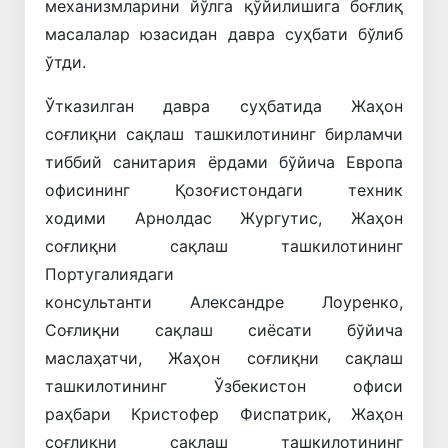
механизмларини йўлга қўйилишига боғлиқ
масалалар юзасидан давра суҳбати бўлиб
ўтди.
Ўтказилган давра суҳбатида Жаҳон
соғлиқни сақлаш ташкилотининг бирламчи
тиббий санитария ёрдами бўйича Европа
офисининг Қозоғистондаги техник
ходими Арнолдас Жургутис, Жаҳон
соғлиқни сақлаш ташкилотининг
Португалиядаги
консультанти Александре Лоуренко,
Соғлиқни сақлаш сиёсати бўйича
маслаҳатчи, Жаҳон соғлиқни сақлаш
ташкилотининг Ўзбекистон офиси
раҳбари Кристофер Фиспатрик, Жаҳон
соғлиқни сақлаш ташкилотининг