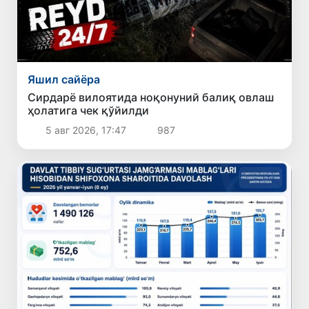
Яшил сайёра
Сирдарё вилоятида ноқонуний балиқ овлаш
ҳолатига чек қўйилди
5 авг 2026, 17:47
987