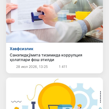
Хавфсизлик
Санэпидқўмита тизимида коррупция
ҳолатлари фош этилди
28 июл 2026, 13:25
1 411