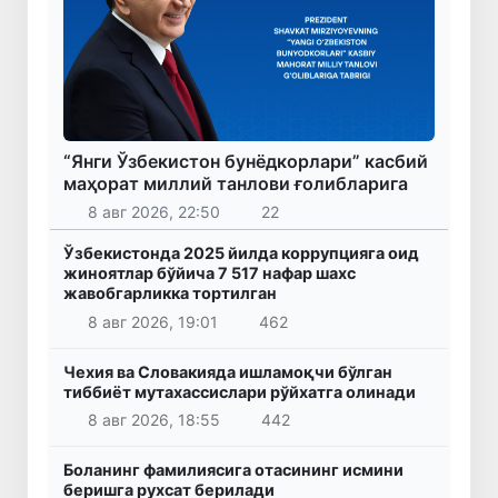
“Янги Ўзбекистон бунёдкорлари” касбий
маҳорат миллий танлови ғолибларига
8 авг 2026, 22:50
22
Ўзбекистонда 2025 йилда коррупцияга оид
жиноятлар бўйича 7 517 нафар шахс
жавобгарликка тортилган
8 авг 2026, 19:01
462
Чехия ва Словакияда ишламоқчи бўлган
тиббиёт мутахассислари рўйхатга олинади
8 авг 2026, 18:55
442
Боланинг фамилиясига отасининг исмини
беришга рухсат берилади