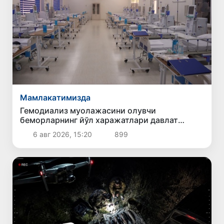
Мамлакатимизда
Гемодиализ муолажасини олувчи
беморларнинг йўл харажатлари давлат
бюджети ҳисобидан қоплаб берилиши
6 авг 2026, 15:20
899
мумкин