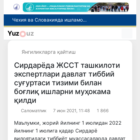
Чехия ва Словакияда ишламоқчи бўлган тиббиёт мутахассислари рўйхатга олинади
Боланинг фамилиясига отасининг исмини беришга рухсат берилади
Yuz
uz
Беҳруз Каримов фаолиятини Швейцариянинг «Лугано» клубида давом эттиради
Экстремистик ташкилотлар ва материалларнинг электрон реестри юритилади
Янгиликларга қайтиш
Ўзбекистонда 2025 йилда коррупцияга оид жиноятлар бўйича 7 517 нафар шахс жавобгарликка тортилган
Сирдарёда ЖССТ ташкилоти
экспертлари давлат тиббий
суғуртаси тизими билан
боғлиқ ишларни муҳокама
қилди
Саломатлик
7 июн 2021, 11:48
1 866
Маълумки, жорий йилнинг 1 июлидан 2022
йилнинг 1 июлига қадар Сирдарё
вилоятидаги тиббиёт муассасаларда давлат