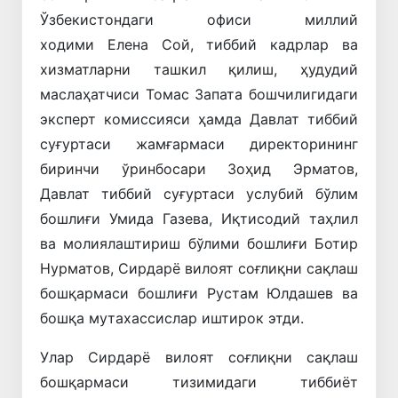
Ўзбекистондаги офиси миллий
ходими Елена Сой, тиббий кадрлар ва
хизматларни ташкил қилиш, ҳудудий
маслаҳатчиси Томас Запата бошчилигидаги
эксперт комиссияси ҳамда Давлат тиббий
суғуртаси жамғармаси директорининг
биринчи ўринбосари Зоҳид Эрматов,
Давлат тиббий суғуртаси услубий бўлим
бошлиғи Умида Газева, Иқтисодий таҳлил
ва молиялаштириш бўлими бошлиғи Ботир
Нурматов, Сирдарё вилоят соғлиқни сақлаш
бошқармаси бошлиғи Рустам Юлдашев ва
бошқа мутахассислар иштирок этди.
Улар Сирдарё вилоят соғлиқни сақлаш
бошқармаси тизимидаги тиббиёт