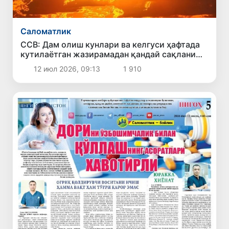
Саломатлик
ССВ: Дам олиш кунлари ва келгуси ҳафтада
кутилаётган жазирамадан қандай сақланиш
керак?
12 июл 2026, 09:13
1 910