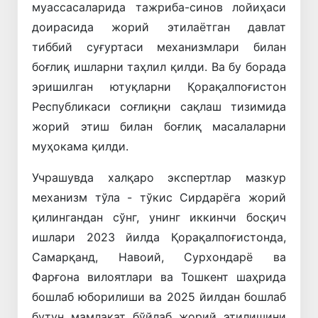
муассасаларида тажриба-синов лойиҳаси
доирасида жорий этилаётган давлат
тиббий суғуртаси механизмлари билан
боғлиқ ишларни таҳлил қилди. Ва бу борада
эришилган ютуқларни Қорақалпоғистон
Республикаси соғлиқни сақлаш тизимида
жорий этиш билан боғлиқ масалаларни
муҳокама қилди.
Учрашувда халқаро экспертлар мазкур
механизм тўла - тўкис Сирдарёга жорий
қилингандан сўнг, унинг иккинчи босқич
ишлари 2023 йилда Қорақалпоғистонда,
Самарқанд, Навоий, Сурхондарё ва
Фарғона вилоятлари ва Тошкент шаҳрида
бошлаб юборилиши ва 2025 йилдан бошлаб
бутун мамлакат бўйлаб жорий этилишини