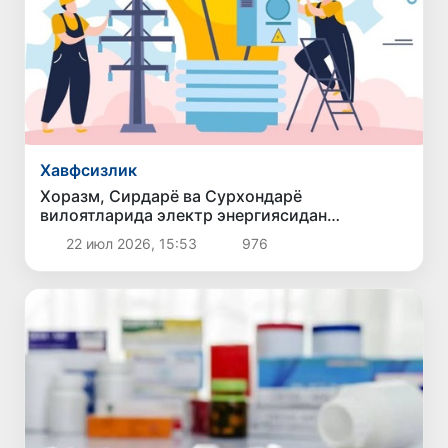
Хавфсизлик
Хоразм, Сирдарё ва Сурхондарё
вилоятларида электр энергиясидан
ноқонуний фойдаланиш ҳолатлари фош
22 июл 2026, 15:53
976
этилди