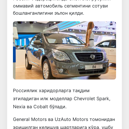
оммавий автомобиль сегментини сотуви
бошланганлигини эълон қилди.
Россиялик харидорларга тақдим
этиладиган илк моделлар Chevrolet Spark,
Nexia ва Cobalt бўлади.
General Motors ва UzAuto Motors томонидан
эришилган келишув шартларига кўра, ушбу