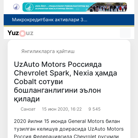
Малайзия Марказий Осиёда тиббий туризм йўналиши сифатидаги мавқеини мустаҳкамламоқда
Польшадаги элчихона кўмагида она ва бола Ватанга қайтарилди
Yuz
uz
Наманган шаҳрининг собиқ ҳокими Анвар Отаходжаевга нисбатан 11 йилга озодликдан маҳрум қилиш жазоси тайинланди
UZCERT давлат ташкилотлари ва корхоналарни оммавий киберҳужумлар ҳақида огоҳлантирди
Янгиликларга қайтиш
Микрокредитбанк активлари 30,7 трлн сўмга етди, Fitch рейтингни BB даражасига оширди
UzAuto Motors Россияда
Chevrolet Spark, Nexia ҳамда
Cobalt сотуви
бошланганлигини эълон
қилади
Саноат
15 июн 2020, 16:22
9 545
2020 йилни 15 июнда General Motors билан
тузилган келишув доирасида UzAuto Motors
Россия Федерациясида Chevrolet русумли