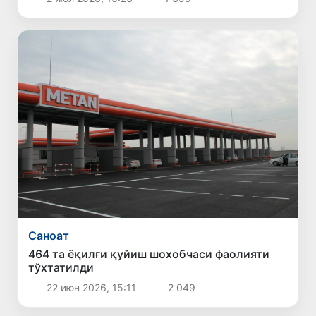
Саноат
464 та ёқилғи қуйиш шохобчаси фаолияти
тўхтатилди
22 июн 2026, 15:11
2 049