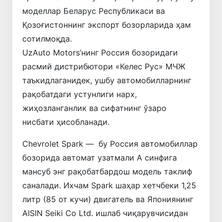
моделлар Беларус Республикаси ва
Қозоғистоннинг экспорт бозорларида ҳам
сотилмоқда.
UzAuto Motors’нинг Россия бозоридаги
расмий дистрибютори «Келес Рус» МЧЖ
таъкидлаганидек, ушбу автомобилларнинг
рақобатдаги устунлиги нарх,
жиҳозланганлик ва сифатнинг ўзаро
нисбати ҳисобланади.
Chevrolet Spark — бу Россия автомобиллар
бозорида автомат узатмали А синфига
мансуб энг рақобатбардош модель таклиф
саналади. Ихчам Spark шаҳар хетчбеки 1,25
литр (85 от кучи) двигатель ва Япониянинг
AISIN Seiki Co Ltd. ишлаб чиқарувчисидан