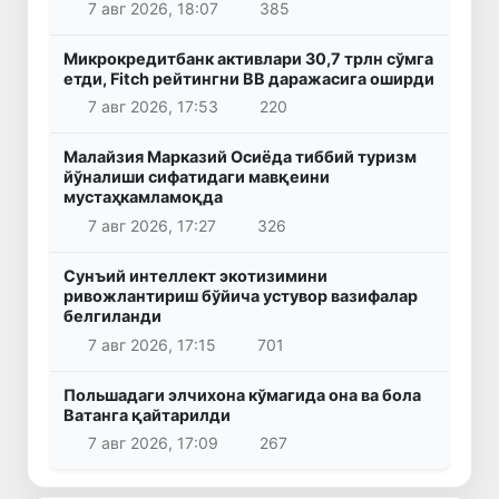
7 авг 2026, 18:07
385
Микрокредитбанк активлари 30,7 трлн сўмга
етди, Fitch рейтингни BB даражасига оширди
7 авг 2026, 17:53
220
Малайзия Марказий Осиёда тиббий туризм
йўналиши сифатидаги мавқеини
мустаҳкамламоқда
7 авг 2026, 17:27
326
Сунъий интеллект экотизимини
ривожлантириш бўйича устувор вазифалар
белгиланди
7 авг 2026, 17:15
701
Польшадаги элчихона кўмагида она ва бола
Ватанга қайтарилди
7 авг 2026, 17:09
267