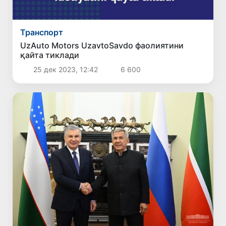
Транспорт
UzAuto Motors UzavtoSavdo фаолиятини
қайта тиклади
25 дек 2023, 12:42
6 600