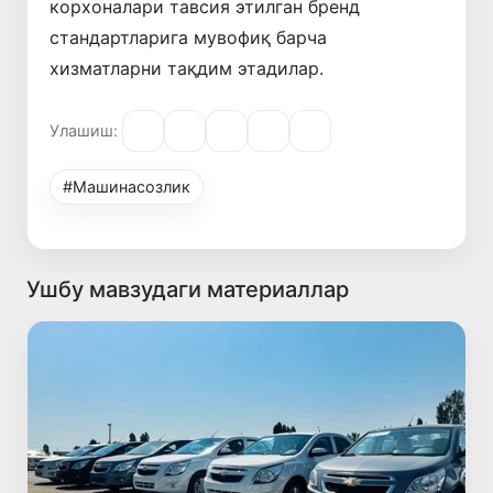
корхоналари тавсия этилган бренд
стандартларига мувофиқ барча
хизматларни тақдим этадилар.
Улашиш:
#Машинасозлик
Ушбу мавзудаги материаллар