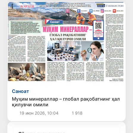
Саноат
Муҳим минераллар – глобал рақобатнинг ҳал
қилувчи омили
19 июн 2026, 10:04
1 918