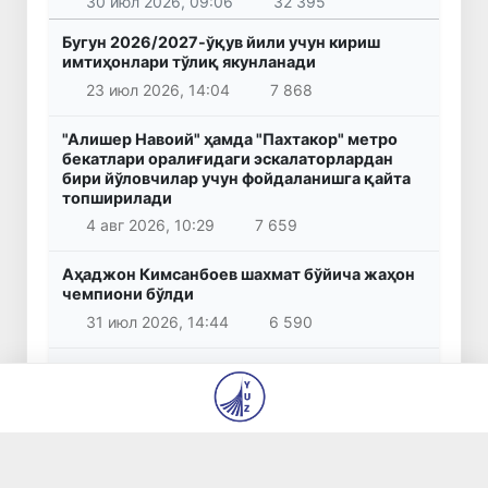
30 июл 2026, 09:06
32 395
Бугун 2026/2027-ўқув йили учун кириш
имтиҳонлари тўлиқ якунланади
23 июл 2026, 14:04
7 868
"Алишер Навоий" ҳамда "Пахтакор" метро
бекатлари оралиғидаги эскалаторлардан
бири йўловчилар учун фойдаланишга қайта
топширилади
4 авг 2026, 10:29
7 659
Аҳаджон Кимсанбоев шахмат бўйича жаҳон
чемпиони бўлди
31 июл 2026, 14:44
6 590
Бошланғич таълим ўқитувчиларига миллий
сертификат бериш бўйича имтиҳонларни
ўтказиш тартиби белгиланди
30 июл 2026, 11:58
5 950
Ўқишга киролмаган ёки йўналиш танламаган