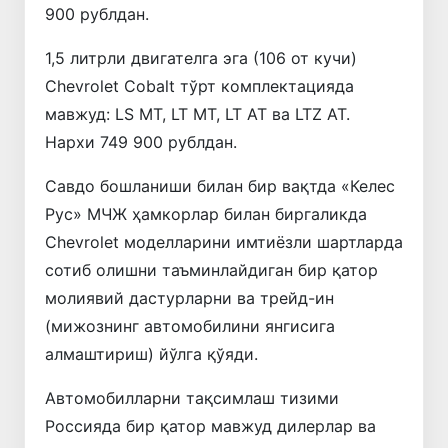
900 рублдан.
1,5 литрли двигателга эга (106 от кучи)
Chevrolet Cobalt тўрт комплектацияда
мавжуд: LS MТ, LT MT, LT AT ва LTZ AT.
Нархи 749 900 рублдан.
Савдо бошланиши билан бир вақтда «Келес
Рус» МЧЖ ҳамкорлар билан биргаликда
Chevrolet моделларини имтиёзли шартларда
сотиб олишни таъминлайдиган бир қатор
молиявий дастурларни ва трейд-ин
(мижознинг автомобилини янгисига
алмаштириш) йўлга қўяди.
Автомобилларни тақсимлаш тизими
Россияда бир қатор мавжуд дилерлар ва