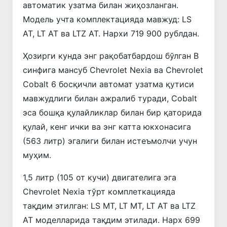
автоматик узатма билан жиҳозланган.
Модель учта комплектацияда мавжуд: LS
AT, LT AT ва LTZ AT. Нархи 719 900 рублдан.
Ҳозирги кунда энг рақобатбардош бўлган В
синфига мансуб Chevrolet Nexia ва Chevrolet
Cobalt 6 босқичли автомат узатма қутиси
мавжудлиги билан ажралиб туради, Cobalt
эса бошқа қулайликлар билан бир қаторида
қулай, кенг ички ва энг катта юкхонасига
(563 литр) эгалиги билан истеъмолчи учун
муҳим.
1,5 литр (105 от кучи) двигателига эга
Chevrolet Nexia тўрт комплеткацияда
тақдим этилган: LS MТ, LT MT, LT AT ва LTZ
AT моделларида тақдим этилади. Нарх 699