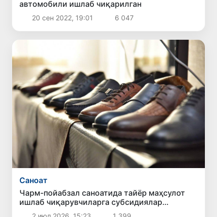
автомобили ишлаб чиқарилган
20 сен 2022, 19:01
6 047
Саноат
Чарм-пойабзал саноатида тайёр маҳсулот
ишлаб чиқарувчиларга субсидиялар
берилади
2 июл 2026, 15:23
1 399