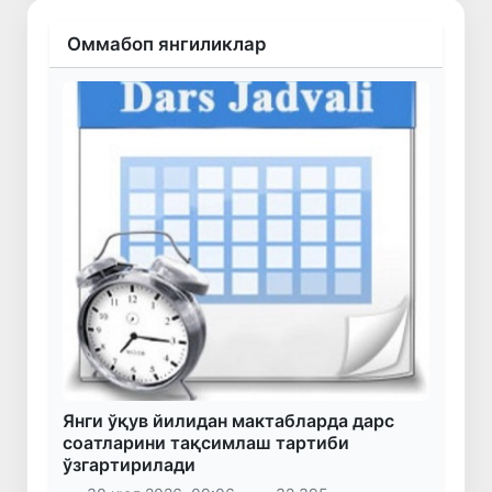
Оммабоп янгиликлар
Янги ўқув йилидан мактабларда дарс
соатларини тақсимлаш тартиби
ўзгартирилади