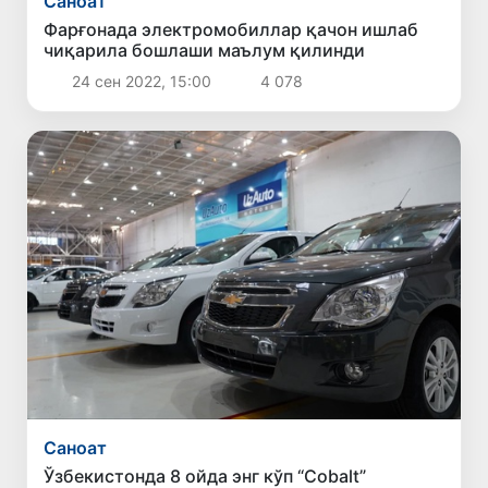
Саноат
Фарғонада электромобиллар қачон ишлаб
чиқарила бошлаши маълум қилинди
24 сен 2022, 15:00
4 078
Саноат
Ўзбекистонда 8 ойда энг кўп “Cobalt”