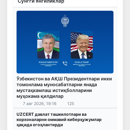
Сўнгги янгиликлар
Ўзбекистон ва АҚШ Президентлари икки
томонлама муносабатларни янада
мустаҳкамлаш истиқболларини
муҳокама қилдилар
7 авг 2026, 19:16
125
UZCERT давлат ташкилотлари ва
корхоналарни оммавий киберҳужумлар
ҳақида огоҳлантирди