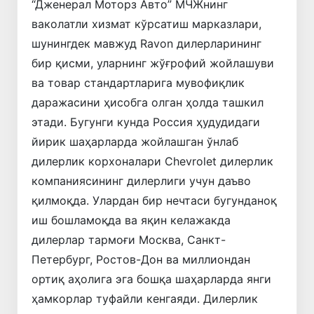
“Дженерал Моторз Авто” МЧЖнинг
ваколатли хизмат кўрсатиш марказлари,
шунингдек мавжуд Ravon дилерларининг
бир қисми, уларнинг жўғрофий жойлашуви
ва товар стандартларига мувофиқлик
даражасини ҳисобга олган ҳолда ташкил
этади. Бугунги кунда Россия ҳудудидаги
йирик шаҳарларда жойлашган ўнлаб
дилерлик корхоналари Chevrolet дилерлик
компаниясининг дилерлиги учун даъво
қилмоқда. Улардан бир нечтаси бугунданоқ
иш бошламоқда ва яқин келажакда
дилерлар тармоғи Москва, Санкт-
Петербург, Ростов-Дон ва миллиондан
ортиқ аҳолига эга бошқа шаҳарларда янги
ҳамкорлар туфайли кенгаяди. Дилерлик