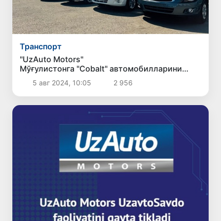
Транспорт
"UzAuto Motors"
Мўғулистонга "Cobalt" автомобилларини
экспорт қилишни бошлади
5 авг 2024, 10:05
2 956