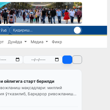
Ўзб
рт
Дунёда
Медиа
Фикр
 ойлигига старт берилди
ивожланиш мақсадлари: миллий
ция ўтказилиб, Барқарор ривожланиш