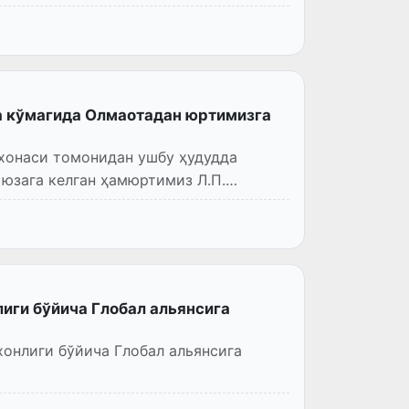
а кўмагида Олмаотадан юртимизга
хонаси томонидан ушбу ҳудудда
 юзага келган ҳамюртимиз Л.П.
иги бўйича Глобал альянсига
онлиги бўйича Глобал альянсига