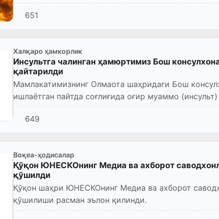
651
Халқаро ҳамкорлик
Инсультга чалинган ҳамюртимиз Бош консулхон
қайтарилди
Мамлакатимизнинг Олмаота шаҳридаги Бош консул
ишлаётган пайтда соғлиғида оғир муаммо (инсульт)
ватанимизга қайтарилди.
649
Воқеа-ҳодисалар
Қўқон ЮНЕСКОнинг Медиа ва ахборот саводхонл
қўшилди
Қўқон шаҳри ЮНЕСКОнинг Медиа ва ахборот саводх
қўшилиши расман эълон қилинди.