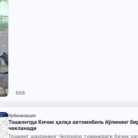
668
Урбанизация
Тошкентда Кичик ҳалқа автомобиль йўлининг би
чекланади
Тошкент шаҳрининг Чилонзор туманидаги Кичик ҳа