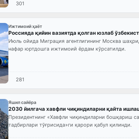
301
Ижтимоий ҳаёт
Россияда қийин вазиятда қолган юзлаб ўзбекис
Июль ойида Миграция агентлигининг Москва шаҳри
нафар юртдошга ижтимоий ёрдам кўрсатилди.
281
Яшил сайёра
2030 йилгача хавфли чиқиндиларни қайта ишла
Президентнинг «Хавфли чиқиндиларни бошқариш с
тадбирлари тўғрисида»ги қарори қабул қилинди.