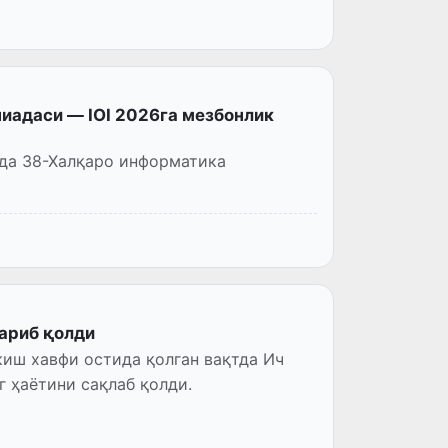
иадаси — IOI 2026га мезбонлик
ида 38-Халқаро информатика
ариб қолди
иш хавфи остида қолган вақтда Ич
 ҳаётини сақлаб қолди.