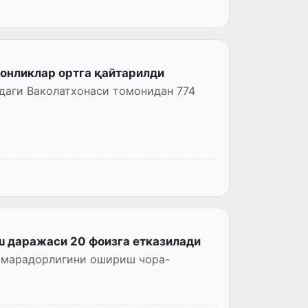
тонликлар ортга қайтарилди
даги Ваколатхонаси томонидан 774
ш даражаси 20 фоизга етказилади
амарадорлигини ошириш чора-