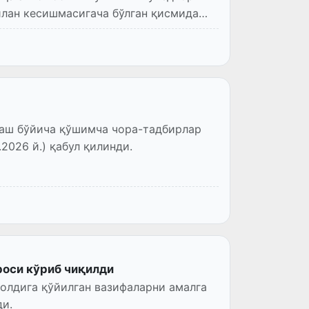
илан кесишмасигача бўлган қисмида
лаш бўйича қўшимча чора-тадбирлар
2026 й.) қабул қилинди.
роси кўриб чиқилди
олдига қўйилган вазифаларни амалга
и.