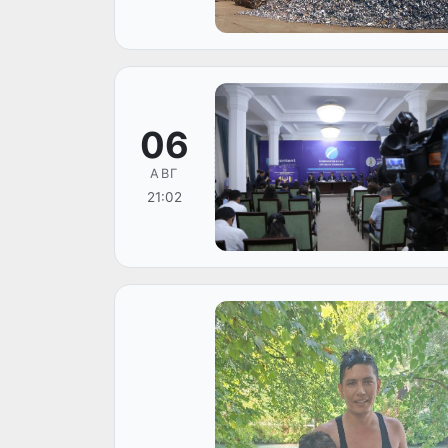
06
АВГ
21:02