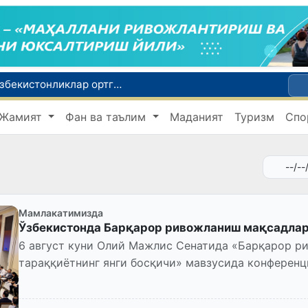
Россияда қийин вазиятда қолган юзлаб ўзбекистонликлар ортга қайтарилди
2030 йилгача хавфли чиқиндиларни қайта ишлаш даражаси 20 фоизга етказилади
Жамият
Фан ва таълим
Маданият
Туризм
Спо
Ўзбекистон илк бор Халқаро информатика олимпиадаси — IOI 2026га мезбонлик қилади
ни қутқариб қолди
Ўзбекистонда Барқарор ривожланиш мақсадлари ойлигига старт берилди
Мамлакатимизда
Ўзбекистонда Барқарор ривожланиш мақсадлари
6 август куни Олий Мажлис Сенатида «Барқарор р
тараққиётнинг янги босқичи» мавзусида конферен
мақсадлари (БРМ) ойлигиг...