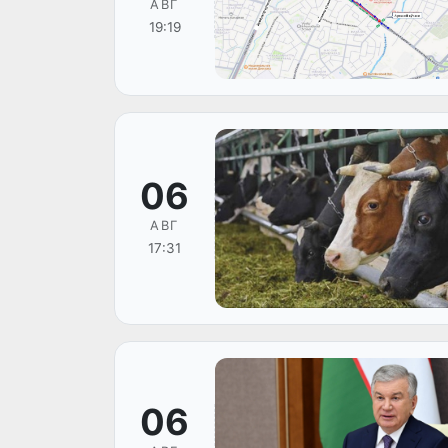
АВГ
19:19
06
АВГ
17:31
06