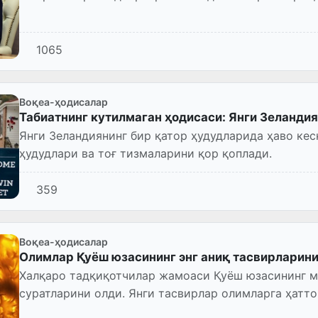
1065
Воқеа-ҳодисалар
Табиатнинг кутилмаган ҳодисаси: Янги Зеландия
Янги Зеландиянинг бир қатор ҳудудларида ҳаво кес
ҳудудлари ва тоғ тизмаларини қор қоплади.
359
Воқеа-ҳодисалар
Олимлар Қуёш юзасининг энг аниқ тасвирларин
Халқаро тадқиқотчилар жамоаси Қуёш юзасининг м
суратларини олди. Янги тасвирлар олимларга ҳатто
томонидан ҳам кузатилмаган...