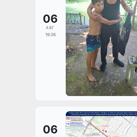
06
АВГ
19:26
06