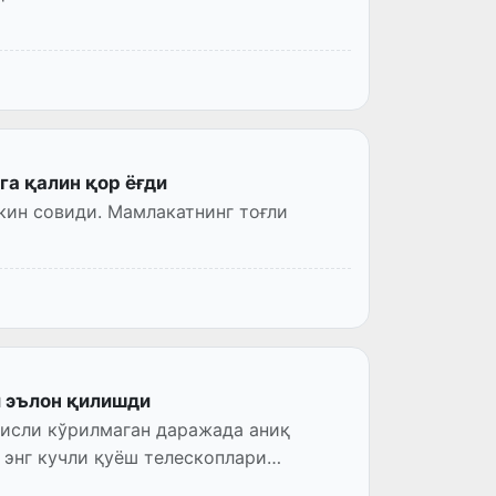
га қалин қор ёғди
кин совиди. Мамлакатнинг тоғли
и эълон қилишди
исли кўрилмаган даражада аниқ
 энг кучли қуёш телескоплари