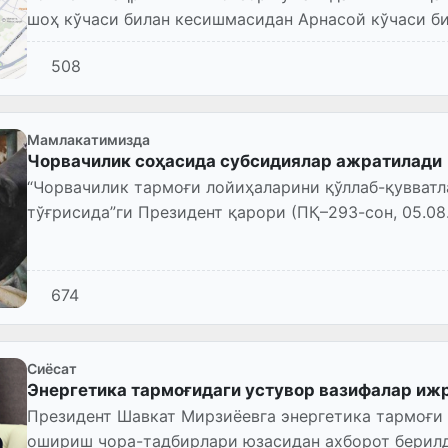
шоҳ кўчаси билан кесишмасидан Арнасой кўчаси б
қурилиш-монтаж ишлари...
508
Мамлакатимизда
Чорвачилик соҳасида субсидиялар ажратилади
“Чорвачилик тармоғи лойиҳаларини қўллаб-қувват
тўғрисида”ги Президент қарори (ПҚ–293-сон, 05.08.
674
Сиёсат
Энергетика тармоғидаги устувор вазифалар иж
Президент Шавкат Мирзиёевга энергетика тармоғи 
ошириш чора-тадбирлари юзасидан ахборот берилд