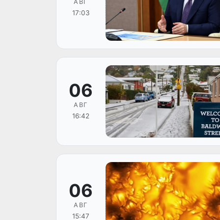
АВГ
17:03
06
АВГ
16:42
06
АВГ
15:47