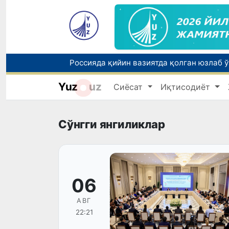
Yuz
uz
Сиёсат
Иқтисодиёт
Тошкентда ППХ инспектори 13 ёшли бола
Сўнгги янгиликлар
06
АВГ
22:21