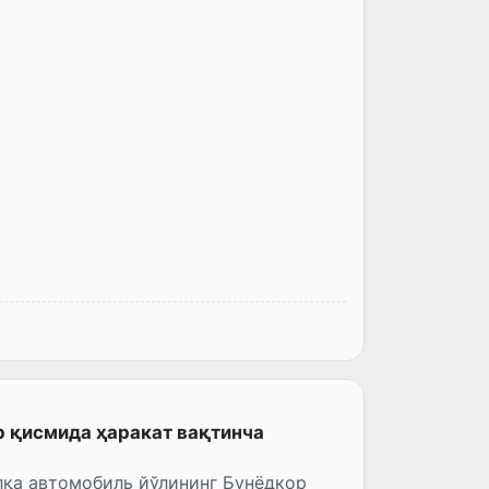
р қисмида ҳаракат вақтинча
лқа автомобиль йўлининг Бунёдкор