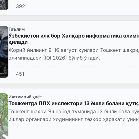
392
Таълим
Ўзбекистон илк бор Халқаро информатика олимп
қилади
Жорий йилнинг 9–16 август кунлари Тошкент шаҳр
олимпиадаси (IOI 2026) бўлиб ўтади.
451
Ижтимоий ҳаёт
Тошкентда ППХ инспектори 13 ёшли болани қутқ
Тошкент шаҳри Яшнобод туманида 13 ёшли бола чўк
ишлар органлари ходимининг тезкор ҳаракати унинг