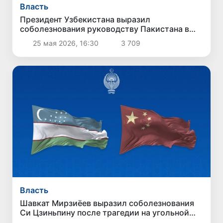
Власть
Президент Узбекистана выразил
соболезнования руководству Пакистана в
связи с терактом в Кветте
25 мая 2026, 16:30
3 709
Власть
Шавкат Мирзиёев выразил соболезнования
Си Цзиньпину после трагедии на угольной
шахте в Китае