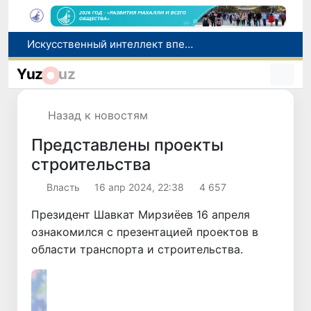
В Намангане задержан сотрудник Пенсионного фонда при получении взятки за обещание оформить пенсию и увеличить выплаты
В Узбекистане на этой неделе ожидается жара до +42 градусов
Yuz
uz
Комитет по конкуренции предупредил о недопустимости рекламы БАДов как лекарств
Число иностранцев, прибывших в Узбекистан с целью обучения, увеличилось в 2,2 раза
Назад к новостям
Искусственный интеллект впервые помог создать вирусы, не существовавшие в природе
Представлены проекты
строительства
Власть
16 апр 2024, 22:38
4 657
Президент Шавкат Мирзиёев 16 апреля
ознакомился с презентацией проектов в
области транспорта и строительства.