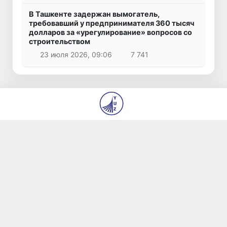
В Ташкенте задержан вымогатель,
требовавший у предпринимателя 360 тысяч
долларов за «урегулирование» вопросов со
строительством
23 июля 2026, 09:06
7 741
© 2026
ГУ «Редакция газет «Янги Ўзбекистон» и
«Правда Востока»
О нас
Авторы
Контакты
Вакансии
Использование материалов
Все права защищены.
Сделано
yuz.uz