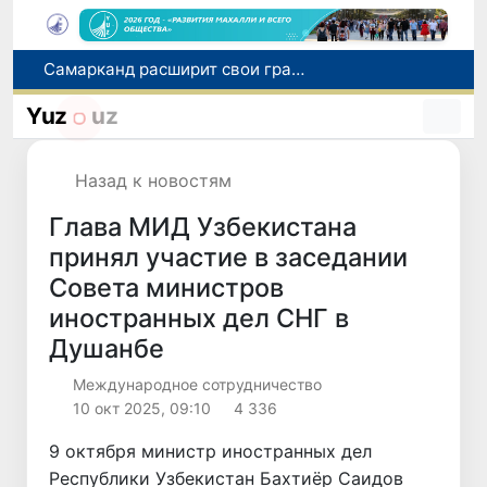
Самарканд расширит свои границы и приблизится к статусу города-миллионника
С 1 сентября пассажиры должны будут оплачивать проезд сразу при посадке в автобус
Yuz
uz
В Сурхандарье пресечена деятельность подпольной группы, планировавшей теракты и выезд в Сирию
В Узбекистане упростят открытие бизнеса и расширят возможности выбора фамилии для ребенка
Назад к новостям
В Хорватии при столкновении грузового и пассажирского поездов пострадали 24 человека
Глава МИД Узбекистана
принял участие в заседании
Совета министров
иностранных дел СНГ в
Душанбе
Международное сотрудничество
10 окт 2025, 09:10
4 336
9 октября министр иностранных дел
Республики Узбекистан Бахтиёр Саидов